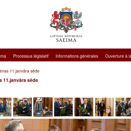
ima
Processus législatif
Informations générales
Ouverture à l
imas 11.janvāra sēde
 11.janvāra sēde