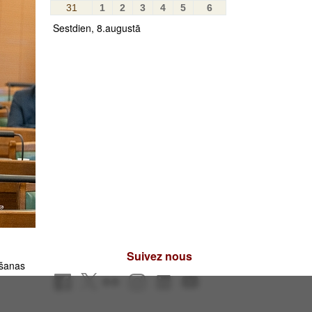
31
1
2
3
4
5
6
Sestdien, 8.augustā
Suivez nous
ošanas