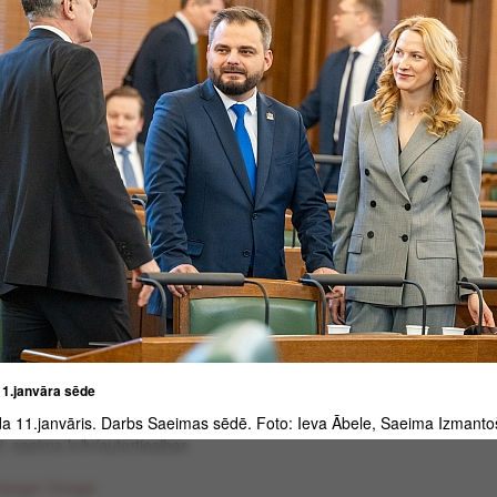
1.janvāra sēde
a 11.janvāris. Darbs Saeimas sēdē. Foto: Ieva Ābele, Saeima Izmant
: saeima.lv/lv/autortiesibas
harger l'image