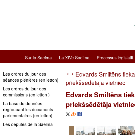
Sur la Saeima
La XIVe Saeima
Processus législatif
Edvards Smiltēns tiek
Les ordres du jour des
séances plénières (en letton)
priekšsēdētāja vietnieci
Les ordres du jour des
Edvards Smiltēns tiek
commissions (en letton )
priekšsēdētāja vietnie
La base de données
regroupant les documents
parlementaires (en letton)
Les députés de la Saeima