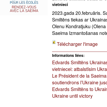
vietnieci
2023.gada 20.februāris. 
Smiltēns tiekas ar Ukraina
Olenu Kondratjuku (Olena K
Saeima Izmantošanas notei
Télécharger l'image
Informations liées:
Edvards Smiltēns Ukraina
vietniecei: atbalstīsim Ukra
Le Président de la Saeima 
soutiendrons l’Ukraine jusq
Edvards Smiltēns to Ukrai
Ukraine until victory