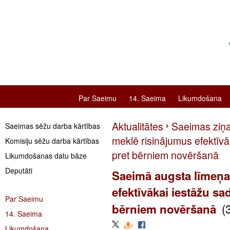
Par Saeimu
14. Saeima
Likumdošana
Aktualitātes
Saeimas ziņ
Saeimas sēžu darba kārtības
meklē risinājumus efektīvā
Komisiju sēžu darba kārtības
pret bērniem novēršanā
Likumdošanas datu bāze
Deputāti
Saeimā augsta līmeņa
efektīvākai iestāžu sa
Par Saeimu
(
bērniem novēršanā
14. Saeima
Likumdošana