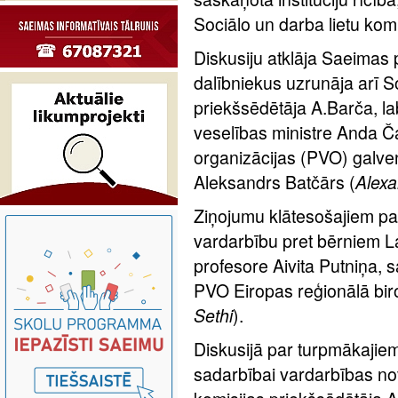
Sociālo un darba lietu kom
Diskusiju atklāja Saeimas 
dalībniekus uzrunāja arī So
priekšsēdētāja A.Barča, lab
veselības ministre Anda Č
organizācijas (PVO) galve
Aleksandrs Batčārs (
Alexa
Ziņojumu klātesošajiem par 
vardarbību pret bērniem La
profesore Aivita Putniņa, s
PVO Eiropas reģionālā biro
Sethi
).
Diskusijā par turpmākajiem 
sadarbībai vardarbības no