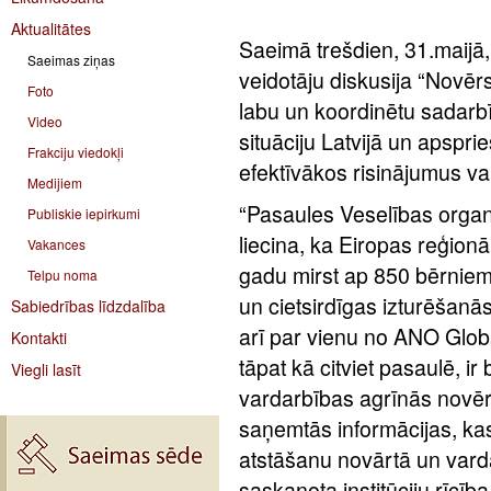
Aktualitātes
Saeimā trešdien, 31.maijā,
Saeimas ziņas
veidotāju diskusija “Novēr
Foto
labu un koordinētu sadarbīb
Video
situāciju Latvijā un apspri
Frakciju viedokļi
efektīvākos risinājumus v
Medijiem
“Pasaules Veselības organiz
Publiskie iepirkumi
liecina, ka Eiropas reģion
Vakances
gadu mirst ap 850 bērnie
Telpu noma
un cietsirdīgas izturēšanās
Sabiedrības līdzdalība
arī par vienu no ANO Globā
Kontakti
tāpat kā citviet pasaulē, ir 
Viegli lasīt
vardarbības agrīnās novēr
saņemtās informācijas, kas 
atstāšanu novārtā un varda
saskaņota institūciju rīcī