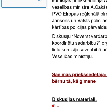
komisijas priekšsēdētāja A.
veselības ministre A.Čakša
PVO Eiropas reģionālā biro
Jansons un Valsts policija
kārtības policijas pārvalde
Diskusiju “Novērst vardarb
koordinētu sadarbību?” or
lietu komisija savdabībā ar
Veselības ministriju.
Saeimas priekšsēdētāja: 
bērnu tā, kā ģimene
Diskusijas materiāli: