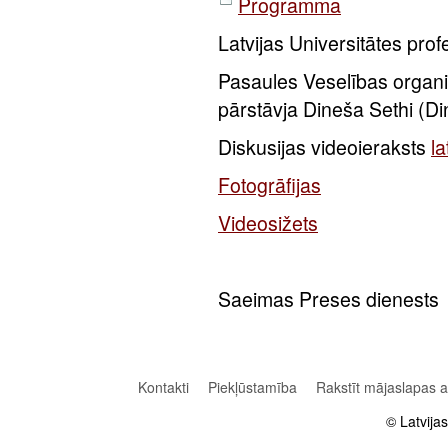
Programma
Latvijas Universitātes pro
Pasaules Veselības organiz
pārstāvja Dineša Sethi (D
Diskusijas videoieraksts
l
Fotogrāfijas
Videosižets
Saeimas Preses dienests
Kontakti
Piekļūstamība
Rakstīt mājaslapas 
© Latvija