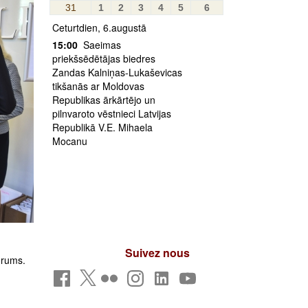
31
1
2
3
4
5
6
Ceturtdien, 6.augustā
15:00
Saeimas
priekšsēdētājas biedres
Zandas Kalniņas-Lukaševicas
tikšanās ar Moldovas
Republikas ārkārtējo un
pilnvaroto vēstnieci Latvijas
Republikā V.E. Mihaela
Mocanu
Suivez nous
orums.