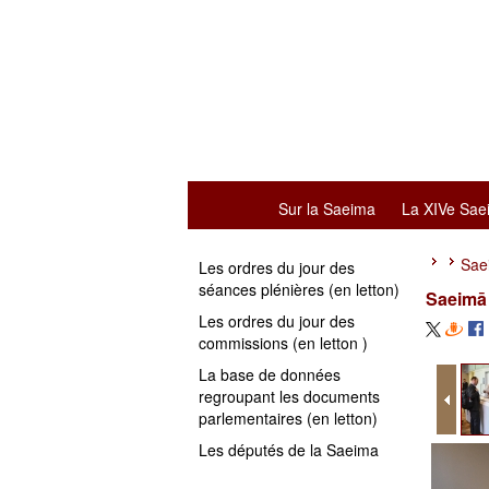
Sur la Saeima
La XIVe Sae
Sae
Les ordres du jour des
séances plénières (en letton)
Saeimā 
Les ordres du jour des
commissions (en letton )
La base de données
regroupant les documents
parlementaires (en letton)
Les députés de la Saeima