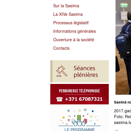
Sur la Saeima
La XIVe Saeima
Processus législatif
Informations générales
Ouverture à la société
Contacts
Saeimā no
2017.gad
Foto: Re
saeima.lv