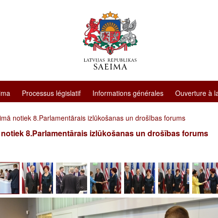
ima
Processus législatif
Informations générales
Ouverture à l
imā notiek 8.Parlamentārais izlūkošanas un drošības forums
notiek 8.Parlamentārais izlūkošanas un drošības forums