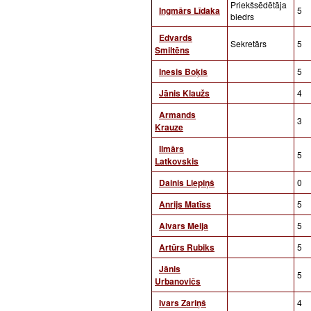
Priekšsēdētāja
Ingmārs Līdaka
5
biedrs
Edvards
Sekretārs
5
Smiltēns
Inesis Boķis
5
Jānis Klaužs
4
Armands
3
Krauze
Ilmārs
5
Latkovskis
Dainis Liepiņš
0
Anrijs Matīss
5
Aivars Meija
5
Artūrs Rubiks
5
Jānis
5
Urbanovičs
Ivars Zariņš
4