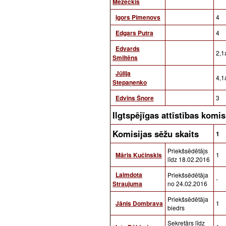
Mežeckis
Igors Pimenovs
4
Edgars Putra
4
Edvards
2,1a
Smiltēns
Jūlija
4,1a
Stepaņenko
Edvīns Šnore
3
Ilgtspējīgas attīstības kom
Komisijas sēžu skaits
1
Priekšsēdētājs
Māris Kučinskis
1
līdz 18.02.2016
Laimdota
Priekšsēdētāja
-
Straujuma
no 24.02.2016
Priekšsēdētāja
Jānis Dombrava
1
biedrs
Sekretārs līdz