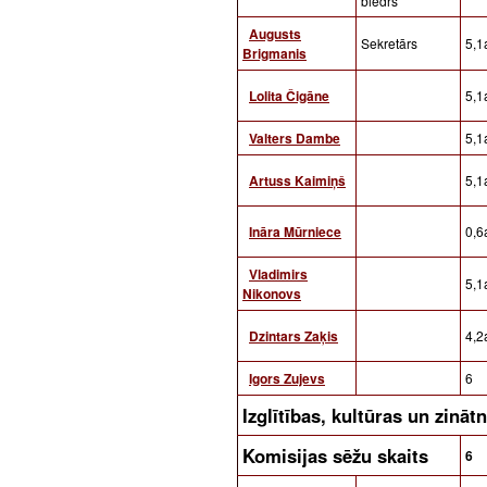
biedrs
Augusts
Sekretārs
5,1a
Brigmanis
Lolita Čigāne
5,1a
Valters Dambe
5,1a
Artuss Kaimiņš
5,1a
Ināra Mūrniece
0,6a
Vladimirs
5,1a
Nikonovs
Dzintars Zaķis
4,2a
Igors Zujevs
6
Izglītības, kultūras un zin
Komisijas sēžu skaits
6