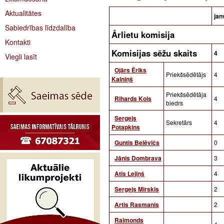
Aktualitātes
jan
Sabiedrības līdzdalība
Ārlietu komisija
Kontakti
Komisijas sēžu skaits
4
Viegli lasīt
Ojārs Ēriks
Priekšsēdētājs
4
Kalniņš
Priekšsēdētāja
Rihards Kols
4
biedrs
Sergejs
Sekretārs
4
Potapkins
Guntis Belēvičs
0
Jānis Dombrava
3
Atis Lejiņš
4
Sergejs Mirskis
2
Artis Rasmanis
2
Raimonds