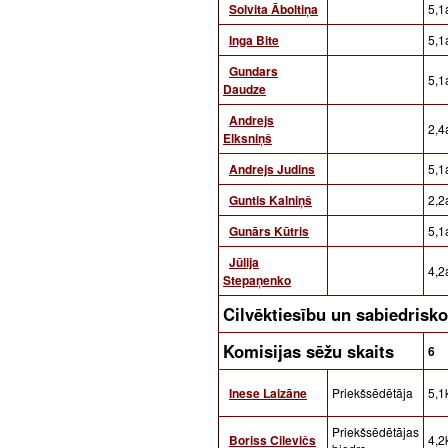
Solvita Āboltiņa
5,1a
Inga Bite
5,1a
Gundars
5,1a
Daudze
Andrejs
2,4a
Elksniņš
Andrejs Judins
5,1a
Guntis Kalniņš
2,2
Gunārs Kūtris
5,1a
Jūlija
4,2a
Stepaņenko
Cilvēktiesību un sabiedrisk
Komisijas sēžu skaits
6
Inese Laizāne
Priekšsēdētāja
5,1
Priekšsēdētājas
Boriss Cilevičs
4,2