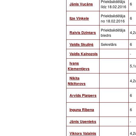
Priekšsēdētājs
Jānis Vucāns
6
līdz 18.02.2016
Priekšsēdētāja
Ilze Viņķele
6
no 18.02.2016
Priekšsēdētāja
Raivis Dzintars
4,2a
biedrs
Valdis Skujiņš
Sekretārs
6
Valdis Kalnozols
-
Ivans
5,1a
Klementjevs
Ņikita
4,2a
Ņikiforovs
Arvīds Platpers
6
Inguna Rībena
6
Jānis Upenieks
-
Viktors Valainis
4,2a