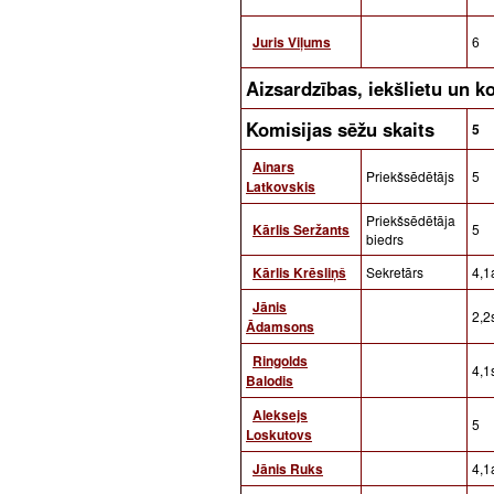
Juris Viļums
6
Aizsardzības, iekšlietu un 
Komisijas sēžu skaits
5
Ainars
Priekšsēdētājs
5
Latkovskis
Priekšsēdētāja
Kārlis Seržants
5
biedrs
Kārlis Krēsliņš
Sekretārs
4,1a
Jānis
2,2s
Ādamsons
Ringolds
4,1
Balodis
Aleksejs
5
Loskutovs
Jānis Ruks
4,1a