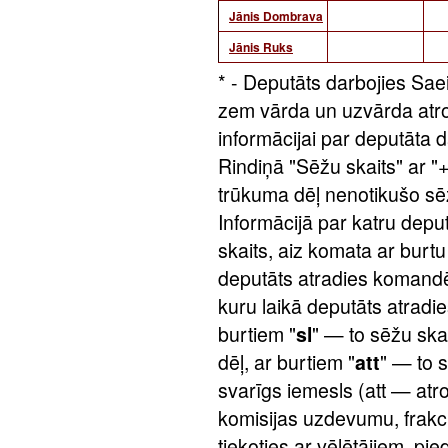
Jānis Dombrava
Jānis Ruks
* - Deputāts darbojies Sae
zem vārda un uzvārda atro
informācijai par deputāta 
Rindiņā "Sēžu skaits" ar "+
trūkuma dēļ nenotikušo sēž
Informācijā par katru depu
skaits, aiz komata ar burtu
deputāts atradies komandē
kuru laikā deputāts atradi
burtiem "
sl
" — to sēžu ska
dēļ, ar burtiem "
att
" — to s
svarīgs iemesls (att — atro
komisijas uzdevumu, frakc
tiekoties ar vēlētājiem, p