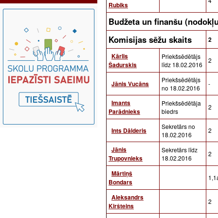
4
Rubiks
Budžeta un finanšu (nodokļ
Komisijas sēžu skaits
2
Kārlis
Priekšsēdētājs
2
Šadurskis
līdz 18.02.2016
Priekšsēdētājs
Jānis Vucāns
-
no 18.02.2016
Imants
Priekšsēdētāja
2
Parādnieks
biedrs
Sekretārs no
Ints Dālderis
2
18.02.2016
Jānis
Sekretārs līdz
2
Trupovnieks
18.02.2016
Mārtiņš
1,1a
Bondars
Aleksandrs
2
Kiršteins