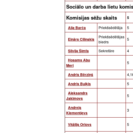
Sociālo un darba lietu kom
Komisijas sēžu skaits
5
Aija Barča
Priekšsēdētāja
5
Priekšsēdētājas
Einārs Cilinskis
5
biedrs
Silvija Šimfa
Sekretāre
4
Hosams Abu
5
Meri
Andris Bērziņš
4,1
Andris Buiķis
5
Aleksandrs
5
Jakimovs
Andrejs
3
Klementjevs
Vitālijs Orlovs
5