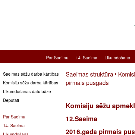
Par Saeimu
14. Saeima
Likumdošana
Saeimas struktūra
Komis
Saeimas sēžu darba kārtības
pirmais pusgads
Komisiju sēžu darba kārtības
Likumdošanas datu bāze
Deputāti
Komisiju sēžu apmek
Par Saeimu
12.Saeima
14. Saeima
2016.gada pirmais pu
Likumdošana