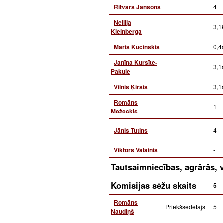
Ritvars Jansons
4
Nellija
3,1
Kleinberga
Māris Kučinskis
0,4a
Janīna Kursīte-
3,1a
Pakule
Vilnis Ķirsis
3,1a
Romāns
1
Mežeckis
Jānis Tutins
4
Viktors Valainis
-
Tautsaimniecības, agrārās, 
Komisijas sēžu skaits
5
Romāns
Priekšsēdētājs
5
Naudiņš