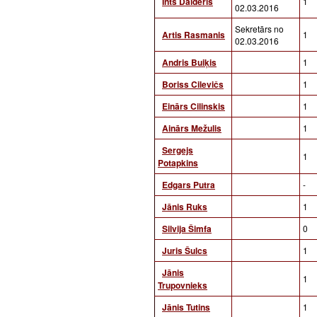
Ints Dālderis
1
02.03.2016
Sekretārs no
Artis Rasmanis
1
02.03.2016
Andris Buiķis
1
Boriss Cilevičs
1
Einārs Cilinskis
1
Ainārs Mežulis
1
Sergejs
1
Potapkins
Edgars Putra
-
Jānis Ruks
1
Silvija Šimfa
0
Juris Šulcs
1
Jānis
1
Trupovnieks
Jānis Tutins
1