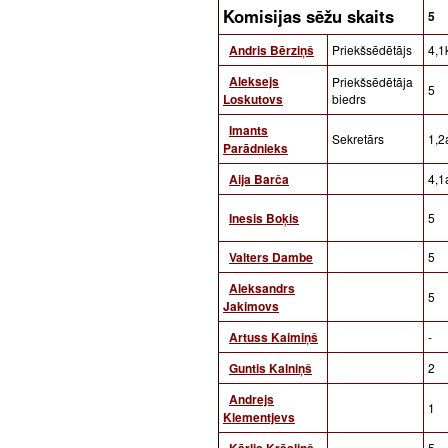
Komisijas sēžu skaits
5
Andris Bērziņš
Priekšsēdētājs
4,1
Aleksejs
Priekšsēdētāja
5
Loskutovs
biedrs
Imants
Sekretārs
1,2
Parādnieks
Aija Barča
4,1a
Inesis Boķis
5
Valters Dambe
5
Aleksandrs
5
Jakimovs
Artuss Kaimiņš
-
Guntis Kalniņš
2
Andrejs
1
Klementjevs
Kārlis Krēsliņš
5