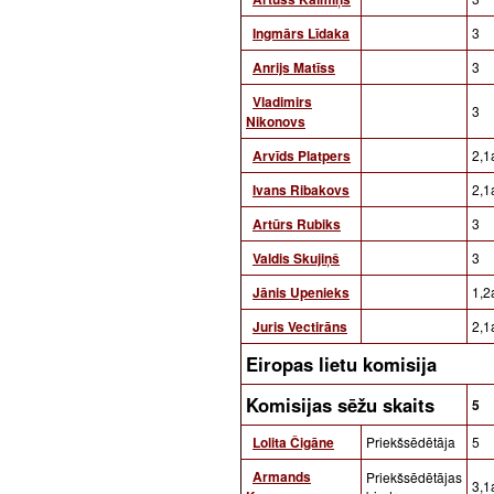
Ingmārs Līdaka
3
Anrijs Matīss
3
Vladimirs
3
Nikonovs
Arvīds Platpers
2,1a
Ivans Ribakovs
2,1a
Artūrs Rubiks
3
Valdis Skujiņš
3
Jānis Upenieks
1,2a
Juris Vectirāns
2,1a
Eiropas lietu komisija
Komisijas sēžu skaits
5
Lolita Čigāne
Priekšsēdētāja
5
Armands
Priekšsēdētājas
3,1a