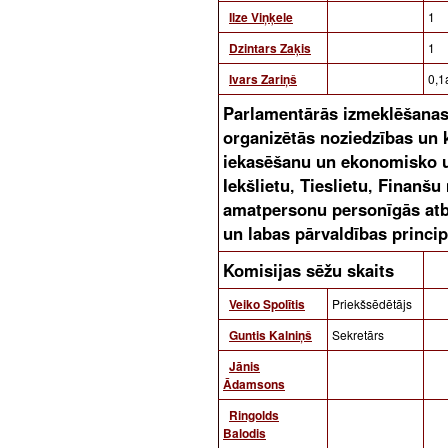
Ilze Viņķele
1
Dzintars Zaķis
1
Ivars Zariņš
0,1
Parlamentārās izmeklēšanas 
organizētās noziedzības un 
iekasēšanu un ekonomisko u
Iekšlietu‚ Tieslietu‚ Finanšu 
amatpersonu personīgās atbi
un labas pārvaldības princ
Komisijas sēžu skaits
Veiko Spolītis
Priekšsēdētājs
Guntis Kalniņš
Sekretārs
Jānis
Ādamsons
Ringolds
Balodis