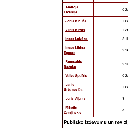
Andrejs
0,3a
Elksniņš
Jānis Klaužs
1,2a
Vilnis Ķirsis
1,2a
Inese Laizāne
2,1
Inese Lībiņa-
2,1
Egnere
Romualds
2,1a
Ražuks
Veiko Spolītis
0,3a
Jānis
1,2a
Urbanovičs
Juris Viļums
3
Mihails
3
Zemļinskis
Publisko izdevumu un revīz