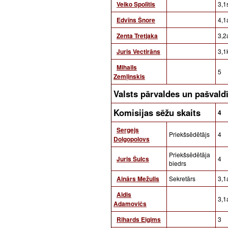
Veiko Spolītis
3,1s
Edvīns Šnore
4,1a
Zenta Tretjaka
3,2a
Juris Vectirāns
3,1
Mihails
5
Zemļinskis
Valsts pārvaldes un pašval
Komisijas sēžu skaits
4
Sergejs
Priekšsēdētājs
4
Dolgopolovs
Priekšsēdētāja
Juris Šulcs
4
biedrs
Ainārs Mežulis
Sekretārs
3,1a
Aldis
3,1a
Adamovičs
Rihards Eigims
3