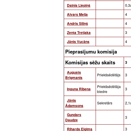
Dainis Liepiņš
0,3a
Aivars Meija
4
Andris Siliņš
4
Zenta Tretjaka
3
Jānis Vucāns
4
Pieprasījumu komisija
Komisijas sēžu skaits
3
Augusts
Priekšsēdētājs
3
Brigmanis
Priekšsēdētāja
Inguna Rībena
3
biedre
Jānis
Sekretārs
2,1a
Ādamsons
Gundars
3
Daudze
Rihards Eigims
3