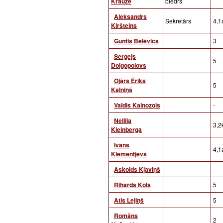
Krauze
biedrs
Aleksandrs
Sekretārs
4,1a
Kiršteins
Guntis Belēvičs
3
Sergejs
5
Dolgopolovs
Ojārs Ēriks
5
Kalniņš
Valdis Kalnozols
-
Nellija
3,2
Kleinberga
Ivans
4,1a
Klementjevs
Askolds Kļaviņš
-
Rihards Kols
5
Atis Lejiņš
5
Romāns
2