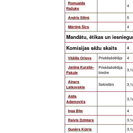
Romualds
4
Ražuks
Andris Siliņš
5
Mārtiņš Šics
4
Mandātu, ētikas un iesnie
Komisijas sēžu skaits
4
Vitālijs Orlovs
Priekšsēdētājs
4
Janīna Kursīte-
Priekšsēdētāja
3,1a
Pakule
biedre
Ainars
Sekretārs
3,1a
Latkovskis
Aldis
3,1a
Adamovičs
Inga Bite
4
Raivis Dzintars
3,1a
Gunārs Kūtris
3,1a