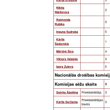
Ņikita
2
Ņikiforovs
Raimonds
5
Rubiks
Inguna Sudraba
5
Kārlis
1
Šadurskis
Mārtiņš Šics
4
Viktors Valainis
3
Igors Zujevs
5
Nacionālās drošības komis
Komisijas sēžu skaits
3
Solvita Āboltiņa
Priekšsēdētāja
3
Priekšsēdētājas
Kārlis Seržants
3
biedrs