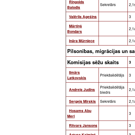
Ringolds
Sekretārs
2,1
Balodis
Valērijs Agešins
3
Mārtiņš
2,1a
Bondars
Ināra Mūrniece
2,1a
Pilsonības, migrācijas un s
Komisijas sēžu skaits
3
Ilmārs
Priekšsēdētājs
3
Latkovskis
Priekšsēdētāja
Andrejs Judins
2,1a
biedrs
Sergejs Mirskis
Sekretārs
2,1a
Hosams Abu
3
Meri
Ritvars Jansons
3
Artuss Kaimiņš
3