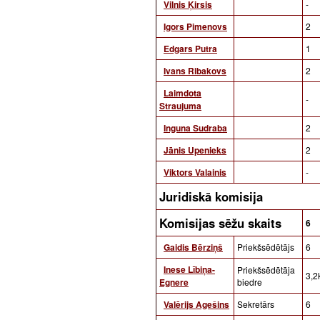
Vilnis Ķirsis
-
Igors Pimenovs
2
Edgars Putra
1
Ivans Ribakovs
2
Laimdota
-
Straujuma
Inguna Sudraba
2
Jānis Upenieks
2
Viktors Valainis
-
Juridiskā komisija
Komisijas sēžu skaits
6
Gaidis Bērziņš
Priekšsēdētājs
6
Inese Lībiņa-
Priekšsēdētāja
3,2
Egnere
biedre
Valērijs Agešins
Sekretārs
6