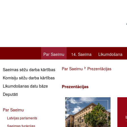
Par Saeimu
14. Saeima
Likumdošana
Par Saeimu
Prezentācijas
Saeimas sēžu darba kārtības
Komisiju sēžu darba kārtības
Likumdošanas datu bāze
Prezentācijas
Deputāti
Par Saeimu
Latvijas parlaments
Saeimas funkcijas