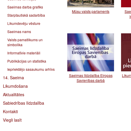
Saeimas darba grafiks
Mūsu valsts parlaments
Sae
Starptautiskā sadarbība
i
Likumdevēju vēsture
Saeimas nams
Valsts pamatlikums un
simbolika
Informatīvie materiāli
Publikācijas un statistika
Iepriekšējo sasaukumu arhīvs
Saeimas līdzdalība Eiropas
Likum
14. Saeima
Savienības darbā
Likumdošana
Aktualitātes
Sabiedrības līdzdalība
Kontakti
Viegli lasīt