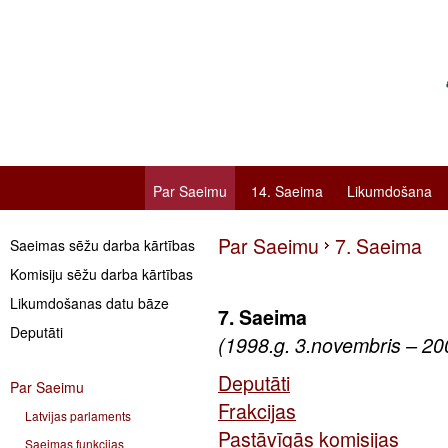
Par Saeimu
14. Saeima
Likumdošana
Par Saeimu
7. Saeima
Saeimas sēžu darba kārtības
Komisiju sēžu darba kārtības
Likumdošanas datu bāze
7. Saeima
Deputāti
(1998.g. 3.novembris – 20
Deputāti
Par Saeimu
Frakcijas
Latvijas parlaments
Pastāvīgās komisijas
Saeimas funkcijas