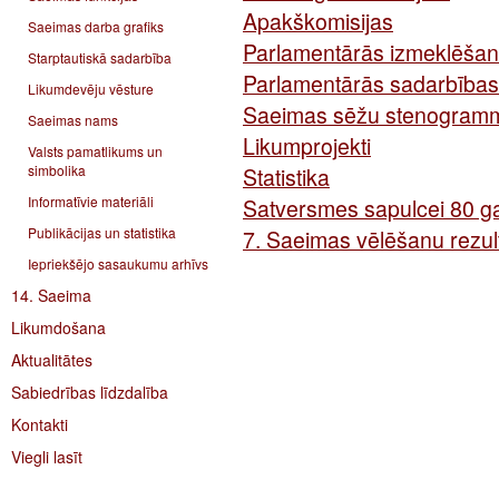
Apakškomisijas
Saeimas darba grafiks
Parlamentārās izmeklēšan
Starptautiskā sadarbība
Parlamentārās sadarbības
Likumdevēju vēsture
Saeimas sēžu stenogram
Saeimas nams
Likumprojekti
Valsts pamatlikums un
simbolika
Statistika
Informatīvie materiāli
Satversmes sapulcei 80 g
Publikācijas un statistika
7. Saeimas vēlēšanu rezult
Iepriekšējo sasaukumu arhīvs
14. Saeima
Likumdošana
Aktualitātes
Sabiedrības līdzdalība
Kontakti
Viegli lasīt