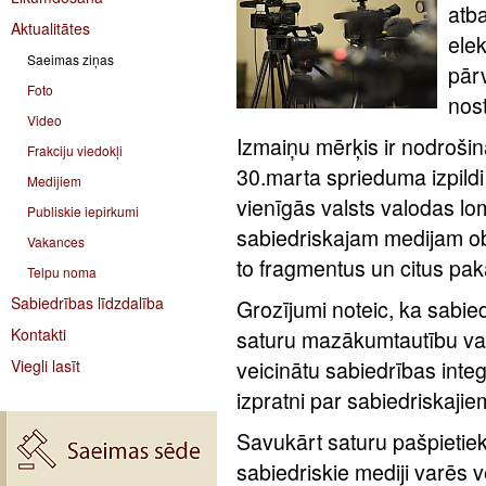
atba
Aktualitātes
elek
Saeimas ziņas
pār
Foto
nost
Video
Izmaiņu mērķis ir nodroši
Frakciju viedokļi
30.marta sprieduma izpildi 
Medijiem
vienīgās valsts valodas lo
Publiskie iepirkumi
sabiedriskajam medijam ob
Vakances
to fragmentus un citus p
Telpu noma
Sabiedrības līdzdalība
Grozījumi noteic, ka sabie
Kontakti
saturu mazākumtautību val
Viegli lasīt
veicinātu sabiedrības integ
izpratni par sabiedriskajie
Savukārt saturu pašpieti
sabiedriskie mediji varēs 