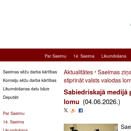
Par Saeimu
14. Saeima
Likumdošana
Aktualitātes
Saeimas ziņ
Saeimas sēžu darba kārtības
stiprināt valsts valodas lo
Komisiju sēžu darba kārtības
Likumdošanas datu bāze
Sabiedriskajā medijā p
Deputāti
(04.06.2026.)
lomu
Par Saeimu
14. Saeima
Saei
Likumdošana