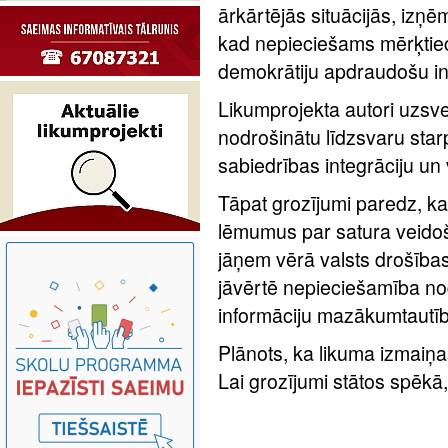
ārkārtējās situācijās, izņ
kad nepieciešams mērķtiec
demokrātiju apdraudošu in
Likumprojekta autori uzsver,
nodrošinātu līdzsvaru star
sabiedrības integrāciju un
Tāpat grozījumi paredz, k
lēmumus par satura veido
jāņem vērā valsts drošības
jāvērtē nepieciešamība no
informāciju mazākumtautīb
Plānots, ka likuma izmaiņ
Lai grozījumi stātos spēkā,