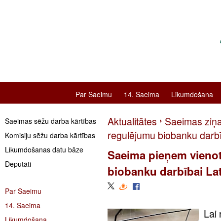
Par Saeimu
14. Saeima
Likumdošana
Aktualitātes
Saeimas ziņ
Saeimas sēžu darba kārtības
regulējumu biobanku darbī
Komisiju sēžu darba kārtības
Likumdošanas datu bāze
Saeima pieņem vienot
Deputāti
biobanku darbībai Lat
Par Saeimu
14. Saeima
Lai 
Likumdošana