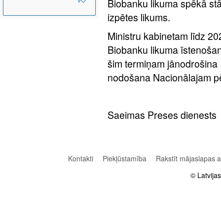
Biobanku likuma spēkā s
izpētes likums.
Ministru kabinetam līdz 2
Biobanku likuma īstenošana
šim termiņam jānodrošina 
nodošana Nacionālajam pēt
Saeimas Preses dienests
Kontakti
Piekļūstamība
Rakstīt mājaslapas 
© Latvija