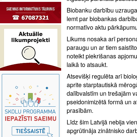
Biobanku darbību uzrauga V
lemt par biobankas darbīb
normatīvo aktu pārkāpumu
Likums nosaka arī persona
paraugu un ar tiem saistīt
noteikt piekrišanas apjomu
laikā to atsaukt.
Atsevišķi regulēta arī biol
aprite starptautiskā mēro
dalībvalstīm un trešajām va
pseidonimizētā formā un at
prasībām.
Līdz šim Latvijā nebija vi
apgrūtināja zinātnisko darb