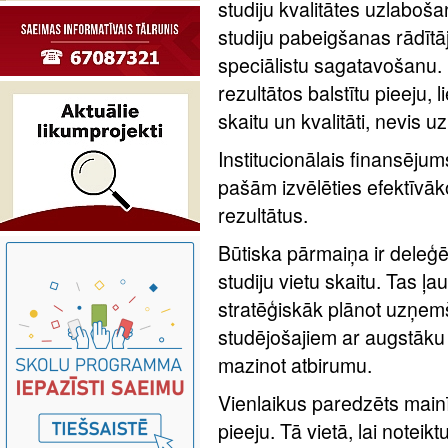
studiju kvalitātes uzlaboš
studiju pabeigšanas rādīt
speciālistu sagatavošanu.
rezultātos balstītu pieeju, 
skaitu un kvalitāti, nevis 
Institucionālais finansēju
pašām izvēlēties efektīvāko
rezultātus.
Būtiska pārmaiņa ir deleģ
studiju vietu skaitu. Tas 
stratēģiskāk plānot uzņem
studējošajiem ar augstāku
mazinot atbirumu.
Vienlaikus paredzēts main
pieeju. Tā vietā, lai noteikt