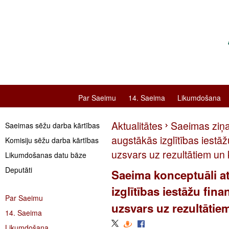
Par Saeimu
14. Saeima
Likumdošana
Aktualitātes
Saeimas ziņ
Saeimas sēžu darba kārtības
augstākās izglītības iestā
Komisiju sēžu darba kārtības
uzsvars uz rezultātiem un k
Likumdošanas datu bāze
Deputāti
Saeima konceptuāli a
izglītības iestāžu fin
Par Saeimu
uzsvars uz rezultātiem
14. Saeima
Likumdošana