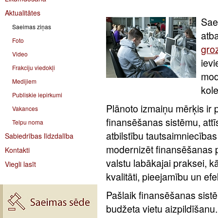
Aktualitātes
Saei
Saeimas ziņas
atba
Foto
gro
Video
ievi
Frakciju viedokļi
mod
Medijiem
kol
Publiskie iepirkumi
Plānoto izmaiņu mērķis ir p
Vakances
finansēšanas sistēmu, attīst
Telpu noma
atbilstību tautsaimniecīb
Sabiedrības līdzdalība
modernizēt finansēšanas pr
Kontakti
valstu labākajai praksei, kā
Viegli lasīt
kvalitāti, pieejamību un e
Pašlaik finansēšanas sistē
budžeta vietu aizpildīšanu