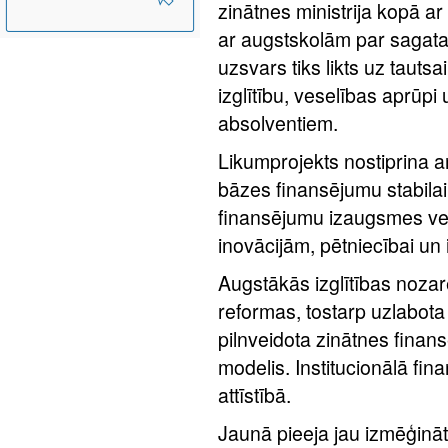
zinātnes ministrija kopā a
ar augstskolām par sagatav
uzsvars tiks likts uz taut
izglītību, veselības aprūpi
absolventiem.
Likumprojekts nostiprina ar
bāzes finansējumu stabila
finansējumu izaugsmes vei
inovācijām, pētniecībai un i
Augstākās izglītības nozar
reformas, tostarp uzlabota
pilnveidota zinātnes finan
modelis. Institucionālā fi
attīstībā.
Jaunā pieeja jau izmēģināt