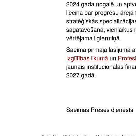
2024.gada nogalē un aptver
liecina par progresu ārējā
stratēģiskās specializācija
sagatavošanā, vienlaikus n
vērtējama ilgtermiņā.
Saeima pirmajā lasījumā atb
Izglītības likumā
un
Profesi
jaunais institucionālās fi
2027.gadā.
Saeimas Preses dienests