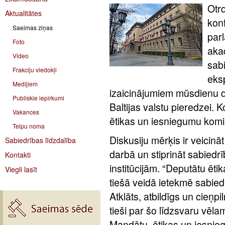
Otrd
Aktualitātes
kon
Saeimas ziņas
par
Foto
aka
Video
sabi
Frakciju viedokļi
eksp
Medijiem
izaicinājumiem mūsdienu d
Publiskie iepirkumi
Baltijas valstu pieredzei.
Vakances
ētikas un iesniegumu komis
Telpu noma
Diskusiju mērķis ir veicinā
Sabiedrības līdzdalība
darbā un stiprināt sabied
Kontakti
institūcijām. “Deputātu ēt
Viegli lasīt
tiešā veidā ietekmē sabie
Atklāts, atbildīgs un cieņp
tieši par šo līdzsvaru vēl
Mandātu, ētikas un iesnie