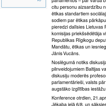
parlamentos – par vārda br
citu personu aizsardzību 
ētikas standartiem sociālaj
sodiem par ētikas pārkāpum
pieredzi dalīsies Lietuva
komisijas priekšsēdētāja vi
Republikas Rīgikogu depu
Mandātu, ētikas un iesnie
Jānis Vucāns.
Noslēgumā notiks diskusij
pilnveidojumiem Baltijas v
diskusiju moderēs profesor
parlamentārieši, valsts pā
augstāko izglītības iestāžu 
Konference otrdien, 21.aprī
Jēkaba ielā 6/8, un sāksie