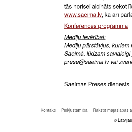
tās norisei aicināts sekot l
www.saeima.lv
, kā arī pa
Konferences programma
Mediju ievērībai:
Mediju pārstāvjus, kuriem
Saeimā, lūdzam savlaicīgi p
prese@saeima.lv vai zvan
Saeimas Preses dienests
Kontakti
Piekļūstamība
Rakstīt mājaslapas 
© Latvija