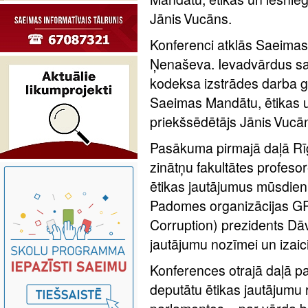
Jānis Vucāns.
Konferenci atklās Saeimas
Ņenaševa. Ievadvārdus sac
kodeksa izstrādes darba 
Saeimas Mandātu, ētikas 
priekšsēdētājs Jānis Vucā
Pasākuma pirmajā daļā Rīg
zinātņu fakultātes profesor
ētikas jautājumus mūsdien
Padomes organizācijas GR
Corruption) prezidents Dāv
jautājumu nozīmei un izaic
Konferences otrajā daļā par
deputātu ētikas jautājumu r