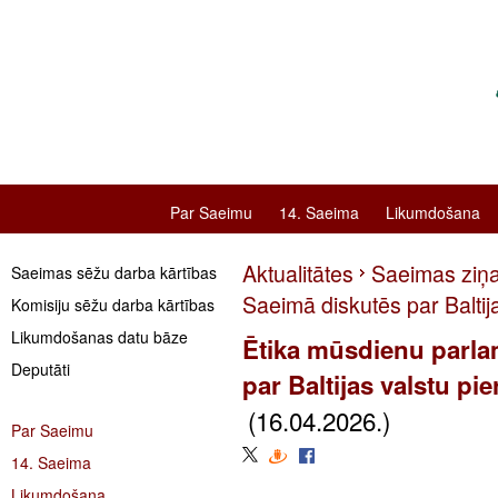
Par Saeimu
14. Saeima
Likumdošana
Aktualitātes
Saeimas ziņ
Saeimas sēžu darba kārtības
Saeimā diskutēs par Baltij
Komisiju sēžu darba kārtības
Likumdošanas datu bāze
Ētika mūsdienu parla
Deputāti
par Baltijas valstu pi
(16.04.2026.)
Par Saeimu
14. Saeima
Likumdošana