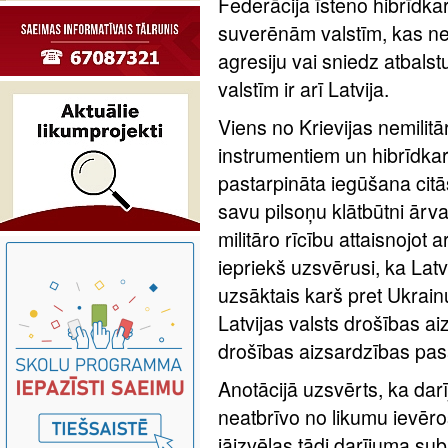
Federācija īsteno hibrīdk
suverēnām valstīm, kas ne
agresiju vai sniedz atbalst
valstīm ir arī Latvija.
Viens no Krievijas nemilit
instrumentiem un hibrīdk
pastarpināta iegūšana citās 
savu pilsoņu klātbūtni ārv
militāro rīcību attaisnojot
iepriekš uzsvērusi, ka Latv
uzsāktais karš pret Ukrain
Latvijas valsts drošības a
drošības aizsardzības pas
Anotācijā uzsvērts, ka da
neatbrīvo no likumu ievē
jāizvēlas tādi darījuma subj