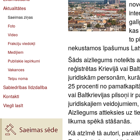
nov
Aktualitātes
inte
Saeimas ziņas
gal
Foto
kas 
Video
to p
Frakciju viedokļi
nekustamos īpašumus Latv
Medijiem
Šāds aizliegums noteikts 
Publiskie iepirkumi
reģistrētas Krievijā vai Bal
Vakances
juridiskām personām, kurā
Telpu noma
25 procenti no pamatkapitā
Sabiedrības līdzdalība
vai Baltkrievijas pilsoņi ir 
Kontakti
juridiskajiem veidojumiem, k
Viegli lasīt
Aizliegums attieksies uz ti
likuma spēkā stāšanās.
Kā atzīmē tā autori, paralē