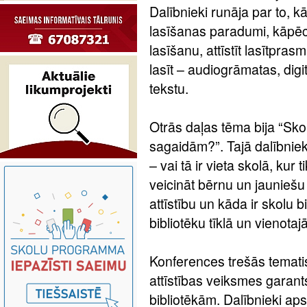
Dalībnieki runāja par to, 
lasīšanas paradumi, kāpēc
lasīšanu, attīstīt lasītpra
lasīt – audiogrāmatas, dig
tekstu.
Otrās daļas tēma bija “Sko
sagaidām?”. Tajā dalībnieki
– vai tā ir vieta skolā, kur
veicināt bērnu un jauniešu
attīstību un kāda ir skolu 
bibliotēku tīklā un vienota
Konferences trešās tematis
attīstības veiksmes garants 
bibliotēkām. Dalībnieki ap