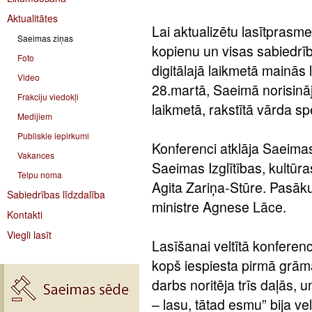
Aktualitātes
Lai aktualizētu lasītprasme
Saeimas ziņas
kopienu un visas sabiedrība
Foto
digitālajā laikmetā mainās
Video
28.martā, Saeimā norisināj
Frakciju viedokļi
laikmetā, rakstītā vārda sp
Medijiem
Publiskie iepirkumi
Konferenci atklāja Saeima
Vakances
Saeimas Izglītības, kultūr
Telpu noma
Agita Zariņa-Stūre. Pasāku
Sabiedrības līdzdalība
ministre Agnese Lāce.
Kontakti
Viegli lasīt
Lasīšanai veltītā konferen
kopš iespiesta pirmā grām
darbs noritēja trīs daļās,
– lasu, tātad esmu” bija ve