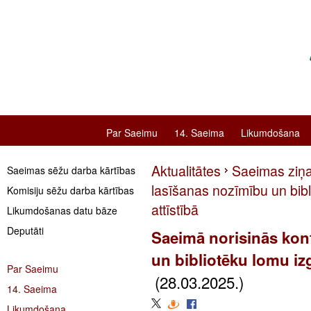
Par Saeimu
14. Saeima
Likumdošana
Aktualitātes
Saeimas ziņ
Saeimas sēžu darba kārtības
lasīšanas nozīmību un bibl
Komisiju sēžu darba kārtības
attīstībā
Likumdošanas datu bāze
Deputāti
Saeimā norisinās kon
un bibliotēku lomu izg
Par Saeimu
(28.03.2025.)
14. Saeima
Likumdošana