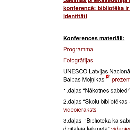
konferencē: bibliotēka ir
identitāti
Konferences materiāli:
Programma
Fotogrāfijas
UNESCO Latvijas Nacionāl
Baibas Moļņikas
prezent
1.daļas
“Nākotnes sabiedr
2.daļas
“Skolu bibliotēka
videoieraksts
3.daļas
“Bibliotēka kā sab
digitālajā laikmetā”
videoie