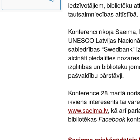
iedzīvotājiem, bibliotēku a
tautsaimniecības attīstībā.
Konferenci rīkoja Saeima, 
UNESCO Latvijas Nacionālā
sabiedrības “Swedbank” izg
aicināti piedalīties nozares
izglītības un bibliotēku jo
pašvaldību pārstāvji.
Konference 28.martā noris
ikviens interesents tai var
www.saeima.lv
, kā arī pa
bibliotēkas
Facebook
kont
Saeimas priekšsēdētāja D