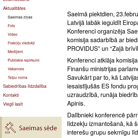
Aktualitātes
Saeimā piektdien, 23.febru
Saeimas ziņas
Latvijā labāk ieguldīt Eir
Foto
Konferenci organizēja Sae
Video
komisija sadarbībā ar bied
Frakciju viedokļi
PROVIDUS” un “Zaļā brīvī
Medijiem
Konferenci atklāja komisija
Publiskie iepirkumi
Finanšu ministrijas parlam
Vakances
Savukārt par to, kā Latvija
Telpu noma
iesaistījušās ES fondu p
Sabiedrības līdzdalība
uzraudzībā, runāja biedrīb
Kontakti
Apinis.
Viegli lasīt
Dalībnieki konferencē pārr
līdzekļu izmantošanā, kā š
interešu grupu sekmīgu lī