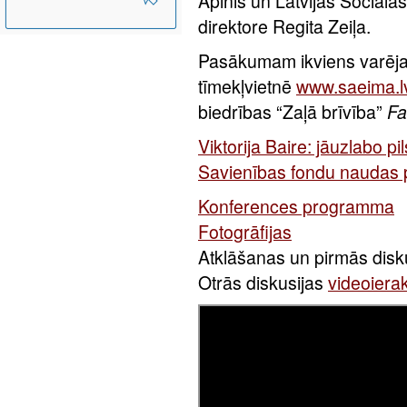
Apinis un Latvijas Sociāl
direktore Regita Zeiļa.
Pasākumam ikviens varēja 
tīmekļvietnē
www.saeima.l
biedrības “Zaļā brīvība”
Fa
Viktorija Baire: jāuzlabo p
Savienības fondu naudas
Konferences programma
Fotogrāfijas
Atklāšanas un pirmās disk
Otrās diskusijas
videoiera