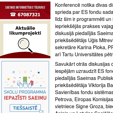
Konferencē notika divas dis
sprieda par ES fondu sada
līdz šim ir programmēti un i
iepriekšējās prakses vaja
diskusijā piedalījās Saeima
priekšsēdētājs Uģis Mitrev
sekretāre Karina Ploka, 
arī Tartu Universitātes pē
Savukārt otrās diskusijas 
iespējām uzraudzīt ES fond
piedalījās Saeimas Publisk
priekšsēdētāja Viktorija Ba
Savienības fondu sistēmas
Petrova, Eiropas Komisijas
vietniece Signe Groza, bie