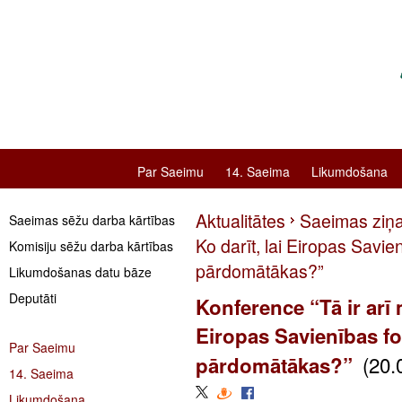
Par Saeimu
14. Saeima
Likumdošana
Aktualitātes
Saeimas ziņ
Saeimas sēžu darba kārtības
Ko darīt, lai Eiropas Savie
Komisiju sēžu darba kārtības
pārdomātākas?”
Likumdošanas datu bāze
Deputāti
Konference “Tā ir arī 
Eiropas Savienības fo
Par Saeimu
(20.
pārdomātākas?”
14. Saeima
Likumdošana