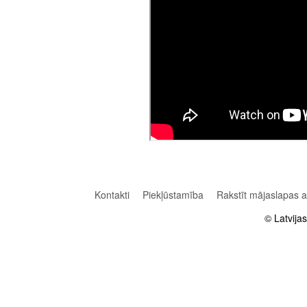
Kontakti
Piekļūstamība
Rakstīt mājaslapas 
© Latvija