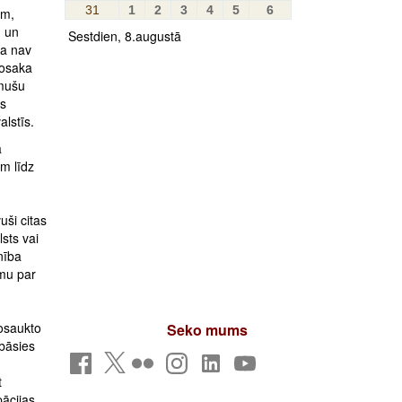
31
1
2
3
4
5
6
em,
m un
Sestdien, 8.augustā
ta nav
nosaka
imušu
as
alstīs.
ā
am līdz
uši citas
sts vai
nība
umu par
nosaukto
Seko mums
abāsies
t
pācijas