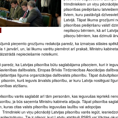
trimdiniekiem un viņu pēcnācēji
pilsonības piešķiršanu latviešie
līviem, kuru pastāvīgā dzīvesvie
Latvijā. Tāpat likuma grozījumi 
pilsonības piešķiršanu valstī dz
nepilsoņu bērniem, kā arī Latvij
pilsoņu bērniem, kas dzimuši ārv
asījumā pieņemto grozījumu redakcija paredz, ka izmaiņas stāsies spēk
 1.janvārī, un, lai likumu varētu piemērot arī praksē, Ministru kabinet
jāizstrādā nepieciešamie noteikumi.
 paredz, ka Latvijas pilsonība būtu saglabājama pilsoņiem, kuri ir ieguv
avienības dalībvalsts, Eiropas Brīvās Tirdzniecības Asociācijas dalībval
ļatlantijas līguma organizācijas dalībvalsts pilsonību. Tāpat dubultpilso
 pilsonim, kurš ieguvis ārvalsts pilsonību, ar kuru Latvija noslēgusi līg
lsonības atzīšanu.
 pilsonību varēs saglabāt arī tām personām, kas ieguvušas iepriekš ne
lsonību, ja būs saņemta Ministru kabineta atļauja. Tāpat pilsonība sagl
 kuras citas valsts pilsonību ieguvušas laulību vai adopcijas
. Trimdinieki un viņu pēcnācēji Latvijas pilsonību varēs iegūt, iesniedzo
apliecinājumu. Tie ir pilsoņi, kuri Latviju atstājuši PSRS vai Vācijas oku