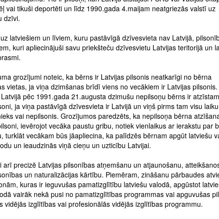
ļ vai tikuši deportēti un līdz 1990.gada 4.maijam neatgriezās valstī uz
 dzīvi.
 uz latviešiem un līviem, kuru pastāvīgā dzīvesvieta nav Latvijā, pilsonī
tiem, kuri apliecinājuši savu priekšteču dzīvesvietu Latvijas teritorijā un l
prasmi.
uma grozījumi noteic, ka bērns ir Latvijas pilsonis neatkarīgi no bērna
 vietas, ja viņa dzimšanas brīdī viens no vecākiem ir Latvijas pilsonis.
 Latvijā pēc 1991.gada 21.augusta dzimušu nepilsoņu bērns ir atzīsta
lsoni, ja viņa pastāvīgā dzīvesvieta ir Latvijā un viņš pirms tam visu laiku 
ieks vai nepilsonis. Grozījumos paredzēts, ka nepilsoņa bērna atzīšan
pilsoni, ievērojot vecāka paustu gribu, notiek vienlaikus ar ierakstu par 
, turklāt vecākam būs jāapliecina, ka palīdzēs bērnam apgūt latviešu v
lodu un ieaudzinās viņā cieņu un uzticību Latvijai.
i arī precizē Latvijas pilsonības atņemšanu un atjaunošanu, atteikšano
lsonības un naturalizācijas kārtību. Piemēram, zināšanu pārbaudes atvi
nām, kuras ir ieguvušas pamatizglītību latviešu valodā, apgūstot latvi
odā vairāk nekā pusi no pamatizglītības programmas vai apguvušas pi
s vidējās izglītības vai profesionālās vidējās izglītības programmu.