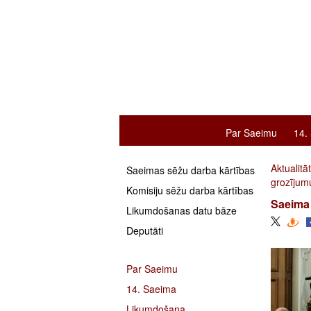
Par Saeimu
14.
Aktualitā
Saeimas sēžu darba kārtības
grozījum
Komisiju sēžu darba kārtības
Saeima 
Likumdošanas datu bāze
Deputāti
Par Saeimu
14. Saeima
Likumdošana