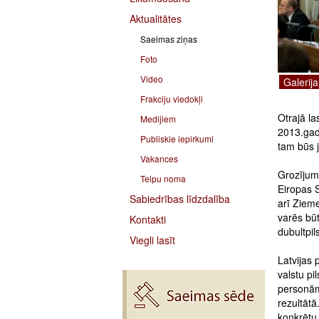
Aktualitātes
Saeimas ziņas
Foto
Video
Galerija
Frakciju viedokļi
Otrajā l
Medijiem
2013.gada
Publiskie iepirkumi
tam būs 
Vakances
Grozījumi
Telpu noma
Eiropas S
Sabiedrības līdzdalība
arī Zieme
varēs būt
Kontakti
dubultpi
Viegli lasīt
Latvijas
valstu pi
personām,
rezultātā
konkrētu 