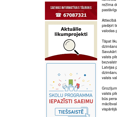
režīma dē
pastāvīgu
Attiecībā
piešķirt 
valodas 
Tāpat lik
dzimšanas
Savukārt
valsts pi
bezvalstn
Latvijas 
dzimšanu
valsts va
Grozījum
valsts pi
būs perso
mācībval
vispārējā