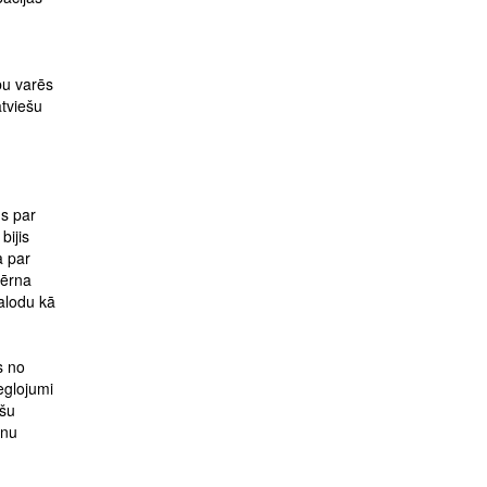
bu varēs
atviešu
ms par
bijis
a par
bērna
alodu kā
s no
eglojumi
ešu
lnu