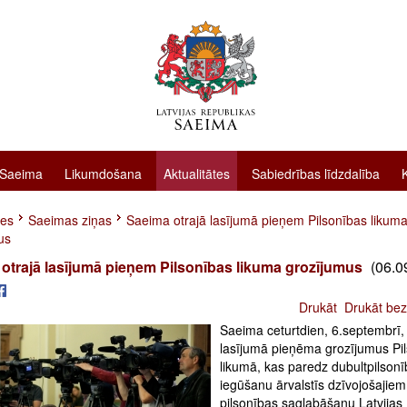
 Saeima
Likumdošana
Aktualitātes
Sabiedrības līdzdalība
tes
Saeimas ziņas
Saeima otrajā lasījumā pieņem Pilsonības likum
us
otrajā lasījumā pieņem Pilsonības likuma grozījumus
(06.0
Drukāt
Drukāt bez
Saeima ceturtdien, 6.septembrī, 
lasījumā pieņēma grozījumus Pi
likumā, kas paredz dubultpilson
iegūšanu ārvalstīs dzīvojošajiem
pilsonības saglabāšanu Latvijas