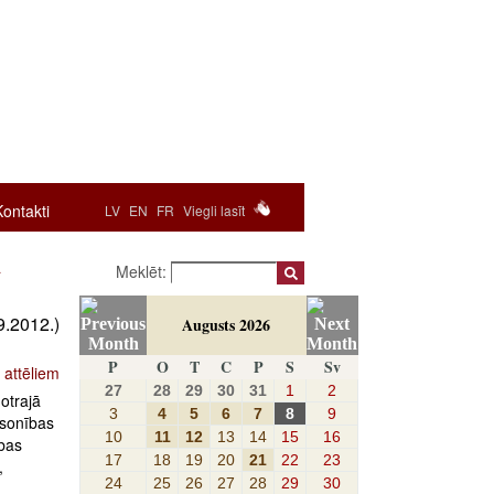
Kontakti
LV
EN
FR
Viegli lasīt
a
Meklēt:
9.2012.)
Augusts 2026
P
O
T
C
P
S
Sv
 attēliem
27
28
29
30
31
1
2
otrajā
3
4
5
6
7
8
9
lsonības
10
11
12
13
14
15
16
ības
17
18
19
20
21
22
23
,
24
25
26
27
28
29
30