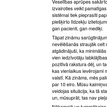
Veselības aprūpes sakārtoša
izvairoties veikt pamatīga
sistēmai tiek pieprasīti papi
piešķirto līdzekļu izlietoj
gan pacienti, gan mediķi.
Tāpat zināmu sarūgtinājumu
nevēlēšanās straujāk celt
atgādinājuši, ka minimālās
vien iedzīvotāju labklājības
pozitīvā rakstura dēļ, un t
kas vienlaikus ievērojami
valstī. Kā zināms, mēs pali
par 10 eiro. Mūsu kaimiņval
veidojas situācija, ka tā st
un, mūsuprāt, tas nav pieļ
Nākamajā un turpmākajos 