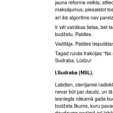
jauna reforma veikta, atti
maksājumus, piesaistot t
arī šis algoritms nav pareiz
Ir vēl vairākas lietas, be
budžetu. Paldies.
Vadītāja. Paldies deputā
Tagad runās frakcijas “No 
Sudraba. Lūdzu!
I.Sudraba (NSL).
Labdien, cienījamie radiokl
nevar būt par daudz, un tā 
iesniegts nākamā gada bud
budžeta likums, kuru pavad
daudzums nozīmē arī labāk