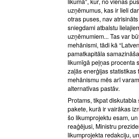
likumā”, kur, no vienas pu
uzņēmumus, kas ir lieli d
otras puses, nav atrisināt
sniegdami atbalstu lielaj
uzņēmumiem... Tas var būt, z
mehānismi, tādi kā “Latven
pamatkapitāla samazināšan
likumīgā peļņas procenta 
zaļās enerģijas statistikas t
mehānismu mēs arī varam s
alternatīvas pastāv.
Protams, tikpat diskutabla
pakete, kurā ir vairākas iz
šo likumprojektu esam, un at
reaģējusi, Ministru prezide
likumprojekta redakciju, un