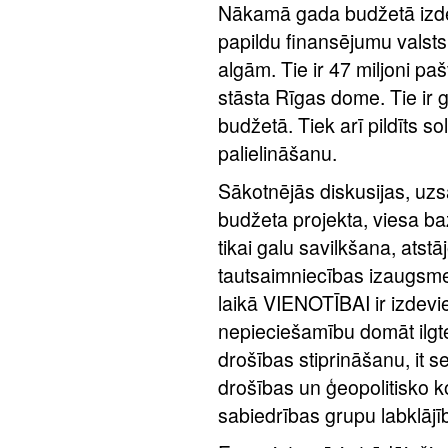
Nākamā gada budžetā izdevi
papildu finansējumu valsts 
algām. Tie ir 47 miljoni paš
stāsta Rīgas dome. Tie ir g
budžetā. Tiek arī pildīts 
palielināšanu.
Sākotnējās diskusijas, uz
budžeta projekta, viesa b
tikai galu savilkšana, atst
tautsaimniecības izaugsme
laikā VIENOTĪBAI ir izdevi
nepieciešamību domāt ilgt
drošības stiprināšanu, it 
drošības un ģeopolitisko 
sabiedrības grupu labklājī