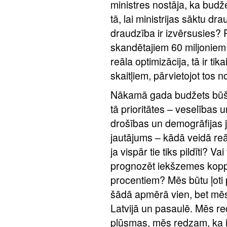
ministres nostāja, ka budž
tā, lai ministrijas sāktu dr
draudzība ir izvērsusies? P
skandētajiem 60 miljoniem 
reāla optimizācija, tā ir tik
skaitļiem, pārvietojot tos n
Nākamā gada budžets būšot
tā prioritātes – veselības 
drošības un demogrāfijas 
jautājums – kādā veidā reāl
ja vispār tie tiks pildīti? V
prognozēt iekšzemes kopp
procentiem? Mēs būtu ļoti p
šādā apmērā vien, bet mēs 
Latvijā un pasaulē. Mēs r
plūsmas, mēs redzam, ka i