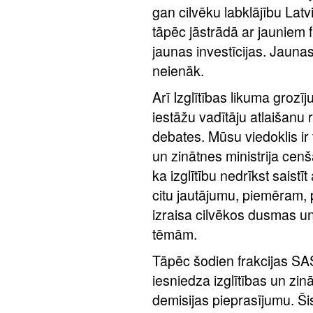
gan cilvēku labklājību Latv
tāpēc jāstrādā ar jauniem
jaunas investīcijas. Jaunas
neienāk.
Arī Izglītības likuma grozī
iestāžu vadītāju atlaišanu
debates. Mūsu viedoklis ir 
un zinātnes ministrija cen
ka izglītību nedrīkst saist
citu jautājumu, piemēram,
izraisa cilvēkos dusmas un
tēmām.
Tāpēc šodien frakcijas S
iesniedza izglītības un zi
demisijas pieprasījumu. Šis