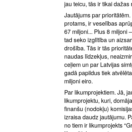
jau teicu, tās ir tikai daža
Jautājums par prioritātēm
protams, ir veselības aprūp
67 miljoni... Plus 8 miljoni
tad seko izglītība un aizsa
drošība. Tās ir tās priorit
naudas līdzekļus, neaizmir
ceļiem un par Latvijas simt
gadā papildus tiek atvēlēta
miljoni eiro.
Par likumprojektiem. Jā, jau
likumprojektu, kuri, domāja
finanšu (nodokļu) komisij
izraisa daudz jautājumu. Pa
no tiem ir likumprojekts “G