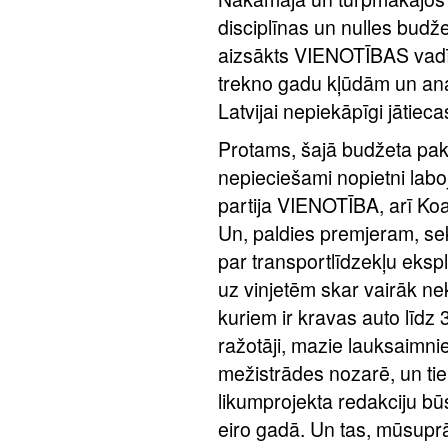
disciplīnas un nulles budže
aizsākts VIENOTĪBAS vadīt
trekno gadu kļūdām un ana
Latvijai nepiekāpīgi jātiec
Protams, šajā budžeta paket
nepieciešami nopietni lab
partija VIENOTĪBA, arī Ko
Un, paldies premjeram, seko
par transportlīdzekļu ekspl
uz vinjetēm skar vairāk ne
kuriem ir kravas auto līdz 
ražotāji, mazie lauksaimniek
mežistrādes nozarē, un tie 
likumprojekta redakciju b
eiro gadā. Un tas, mūsuprāt