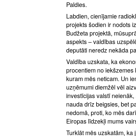
Paldies.
Labdien, cienījamie radiok
projekts šodien ir nodots 
Budžeta projektā, mūsuprāt,
aspekts – valdības uzspē
deputāti neredz nekāda p
Valdība uzskata, ka ekono
procentiem no iekšzemes ko
kuram mēs neticam. Un iemesl
uzņēmumi diemžēl vēl aizvi
investīcijas valstī neienā
nauda drīz beigsies, bet 
nedomā, proti, ko mēs darī
Eiropas līdzekļi mums vair
Turklāt mēs uzskatām, ka ja