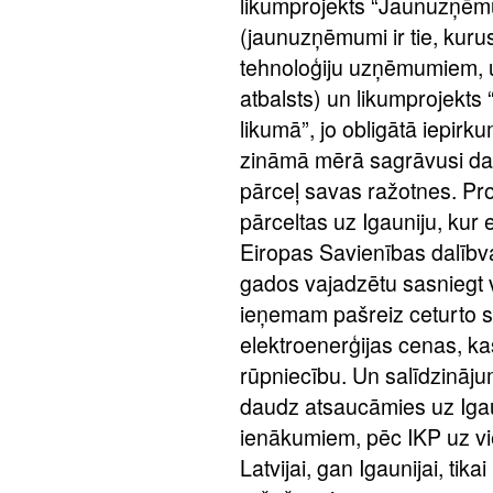
likumprojekts “Jaunuzņēm
(jaunuzņēmumi ir tie, kuru
tehnoloģiju uzņēmumiem, u
atbalsts) un likumprojekts 
likumā”, jo obligātā iepirk
zināmā mērā sagrāvusi da
pārceļ savas ražotnes. Prot
pārceltas uz Igauniju, kur e
Eiropas Savienības dalībv
gados vajadzētu sasniegt v
ieņemam pašreiz ceturto s
elektroenerģijas cenas, kas
rūpniecību. Un salīdzināj
daudz atsaucāmies uz Igau
ienākumiem, pēc IKP uz vi
Latvijai, gan Igaunijai, tika