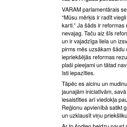
VARAM parlamentārais sekr
“Mūsu mērķis ir radīt vieg
karti.” Ja šāds ir reformas
nevajag. Taču aiz šīs refo
un ir vajadzīga liela un izs
pirms mēs uzsākam šādu re
iepriekšējās reformas rezul
plaši pieejami un tātad nav
īsti iepazīties.
Tāpēc es aicinu un mudinu 
jaunajām iniciatīvām, savā
iesaistīties arī viedokļa p
Reģionu apvienībā satikt g
un uzklausīt viņu priekšli
Ar to šodien beidzu paust