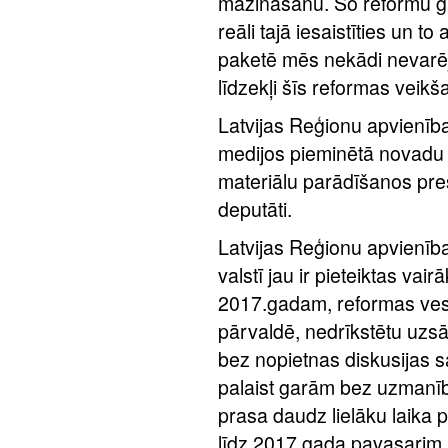
mazināšanu. Šo reformu g
reāli tajā iesaistīties un to
paketē mēs nekādi nevarējā
līdzekļi šīs reformas veikša
Latvijas Reģionu apvienīb
medijos pieminētā novadu 
materiālu parādīšanos pres
deputāti.
Latvijas Reģionu apvienība
valstī jau ir pieteiktas vai
2017.gadam, reformas vesel
pārvaldē, nedrīkstētu uzs
bez nopietnas diskusijas s
palaist garām bez uzmanība
prasa daudz lielāku laika p
līdz 2017.gada pavasarim.