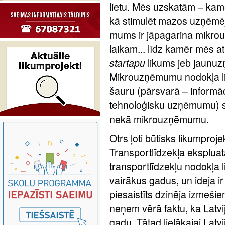
lietu. Mēs uzskatām – kamē
kā stimulēt mazos uzņēmēj
mums ir jāpagarina mikrou
laikam... līdz kamēr mēs 
startapu
likums
jeb jaunuz
Mikrouzņēmumu nodokļa li
šauru (pārsvarā – informāc
tehnoloģisku uzņēmumu) s
nekā mikrouzņēmumu.
Otrs ļoti būtisks likumproje
Transportlīdzekļa eksplua
transportlīdzekļu nodokļa l
vairākus gadus, un ideja ir
piesaistīts dzinēja izmešie
neņem vērā faktu, ka Latvi
gadu. Tātad lielākajai Latvi