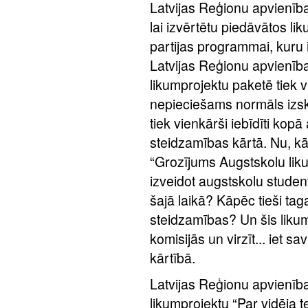
Latvijas Reģionu apvienības
lai izvērtētu piedāvātos lik
partijas programmai, kuru i
Latvijas Reģionu apvienīb
likumprojektu paketē tiek vi
nepieciešams normāls izska
tiek vienkārši iebīdīti kopā
steidzamības kārtā. Nu, kā
“Grozījums Augstskolu liku
izveidot augstskolu studen
šajā laikā? Kāpēc tieši tag
steidzamības? Un šis likums
komisijās un virzīt... iet s
kārtībā.
Latvijas Reģionu apvienības
likumprojektu “Par vidēja 