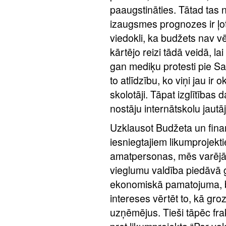
paaugstināties. Tātad tas
izaugsmes prognozes ir ļot
viedokli, ka budžets nav vē
kārtējo reizi tādā veidā, 
gan mediķu protesti pie Sa
to atlīdzību, ko viņi jau ir
skolotāji. Tāpat izglītības 
nostāju internātskolu jaut
Uzklausot Budžeta un fina
iesniegtajiem likumprojekt
amatpersonas, mēs varējām 
vieglumu valdība piedāvā 
ekonomiskā pamatojuma, b
intereses vērtēt to, kā gr
uzņēmējus. Tieši tāpēc frak