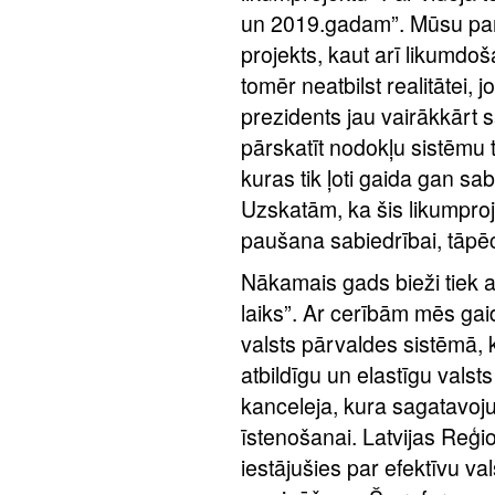
un 2019.gadam”. Mūsu pam
projekts, kaut arī likumdo
tomēr neatbilst realitātei, 
prezidents jau vairākkārt
pārskatīt nodokļu sistēmu 
kuras tik ļoti gaida gan sab
Uzskatām, ka šis likumproj
paušana sabiedrībai, tāpēc
Nākamais gads bieži tiek
laiks”. Ar cerībām mēs ga
valsts pārvaldes sistēmā, k
atbildīgu un elastīgu valst
kanceleja, kura sagatavoju
īstenošanai. Latvijas Reģi
iestājušies par efektīvu val