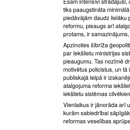
Esam intensīvi strādājuši,
tiks paaugstināta minimālā 
piedāvājām daudz lielāku p
reformu, pieaugs arī atal
protams, ir samazinājums, b
Apzinoties šībrīža ģeopolit
par Iekšlietu ministrijas s
pieaugumu. Tas nozīmē dr
motivētus policistus, un tā
publiskajā telpā ir izskanēju
atalgojuma reforma iekšliet
iekšlietu sistēmas cilvēki
Vienlaikus ir jānorāda arī
kurām sabiedrībai sāpīgākā
reformas veselības aprūp