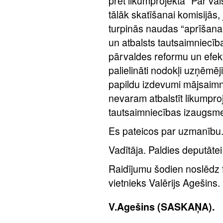
pret likumprojekta “Par v
tālāk skatīšanai komisijās
turpinās naudas “aprīšana”
un atbalsts tautsaimniecība
pārvaldes reformu un efektiv
palielināti nodokļi uzņēm
papildu izdevumi mājsai
nevaram atbalstīt likumpro
tautsaimniecības izaugsme
Es pateicos par uzmanību
Vadītāja. Paldies deputāte
Raidījumu šodien noslēdz
vietnieks Valērijs Agešins.
V.Agešins (SASKAŅA).