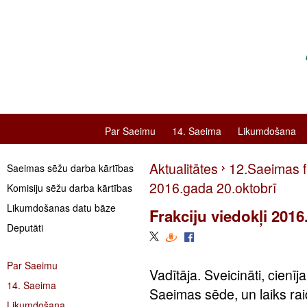
Par Saeimu
14. Saeima
Likumdošana
Aktualitātes
12.Saeimas fr
Saeimas sēžu darba kārtības
2016.gada 20.oktobrī
Komisiju sēžu darba kārtības
Likumdošanas datu bāze
Frakciju viedokļi 2016
Deputāti
Par Saeimu
Vadītāja. Sveicināti, cienīj
14. Saeima
Saeimas sēde, un laiks rai
Likumdošana