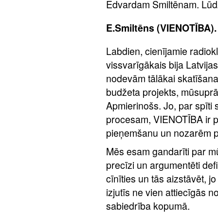
Edvardam Smiltēnam. Lūd
E.Smiltēns (VIENOTĪBA).
Labdien, cienījamie radiokl
vissvarīgākais bija Latvij
nodevām tālākai skatīšana
budžeta projekts, mūsuprā
Apmierinošs. Jo, par spīt
procesam, VIENOTĪBA ir 
pieņemšanu un nozarēm pri
Mēs esam gandarīti par mū
precīzi un argumentēti defi
cīnīties un tās aizstāvēt, 
izjutīs ne vien attiecīgās n
sabiedrība kopumā.