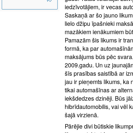
iedzīvotājiem, ir vecas aut
Saskaņā ar šo jauno likumu
lielo džipu īpašnieki maksā
mazākiem ienākumiem būtu 
Pamazām šis likums ir tr
formā, ka par automašīnām
maksājums būs pēc svara. 
2009.gadu. Un uz jaunajām
šīs prasības saistībā ar i
jau ir pieņemts likums, ka 
tikai automašīnas ar alternat
iekšdedzes dzinēji. Būs jāi
hibrīdautomobilis, vai vēl k
šajā virzienā.
Pārējie divi būtiskie likump