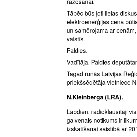
ražošanai.
Tāpēc būs ļoti lielas diskus
elektroenerģijas cena būti
un samērojama ar cenām, 
valstīs.
Paldies.
Vadītāja. Paldies deputāt
Tagad runās Latvijas Reģi
priekšsēdētāja vietniece Ne
N.Kleinberga (LRA).
Labdien, radioklausītāji v
galvenais notikums ir lik
izskatīšanai saistībā ar 2