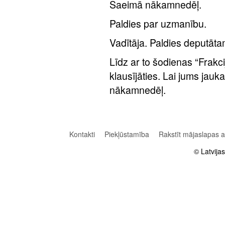
Saeimā nākamnedēļ.
Paldies par uzmanību.
Vadītāja. Paldies deputāt
Līdz ar to šodienas “Frakcij
klausījāties. Lai jums jau
nākamnedēļ.
Kontakti
Piekļūstamība
Rakstīt mājaslapas 
© Latvija