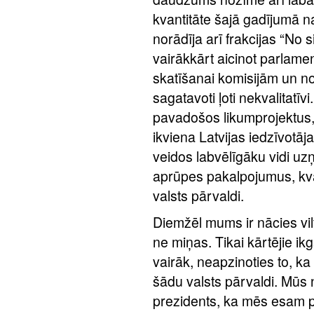
kvantitāte šajā gadījumā n
norādīja arī frakcijas “No s
vairākkārt aicinot parlame
skatīšanai komisijām un nor
sagatavoti ļoti nekvalitatī
pavadošos likumprojektus, 
ikviena Latvijas iedzīvotā
veidos labvēlīgāku vidi u
aprūpes pakalpojumus, kval
valsts pārvaldi.
Diemžēl mums ir nācies vil
ne miņas. Tikai kārtējie ik
vairāk, neapzinoties to, ka
šādu valsts pārvaldi. Mūs 
prezidents, ka mēs esam pr