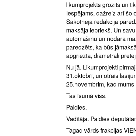
likumprojekts grozīts un ti
Iespējams, dažreiz arī šo 
Sākotnējā redakcija pared
maksāja iepriekš. Un savu
automašīnu un nodara mazā
paredzēts, ka būs jāmaksā 
apgriezta, diametrāli pretēj
Nu jā. Likumprojekti pirmaj
31.oktobrī, un otrais lasīj
25.novembrim, kad mums a
Tas īsumā viss.
Paldies.
Vadītāja. Paldies deputā
Tagad vārds frakcijas VIE