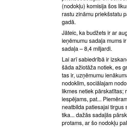
(nodokļu) komisija šos likump
rastu zināmu priekšstatu 
gadā.
Jāteic, ka budžets ir ar a
ieņēmumu sadaļa mums ir 8
sadaļa – 8,4 miljardi.
Lai arī sabiedrībā ir izskanēj
šāda ažiotāža notiek, es gr
tas ir, uzņēmumu ienākuma
nodoklim, sociālajam nod
likmes netiek pārskatītas; 
iespējams, pat... Piemēram
neatbilda patiesajai tirgus 
tika... dažās sadaļās pārsk
protams, ar šo nodokļu pal