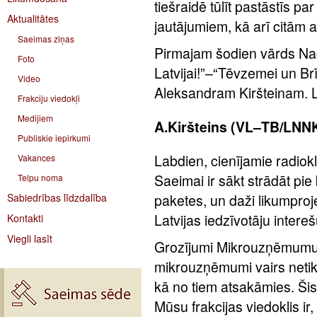
tiešraidē tūlīt pastāstīs p
Aktualitātes
jautājumiem, kā arī citām a
Saeimas ziņas
Pirmajam šodien vārds Na
Foto
Latvijai!”–“Tēvzemei un Br
Video
Aleksandram Kiršteinam. 
Frakciju viedokļi
Medijiem
A.Kiršteins (VL–TB/LNNK
Publiskie iepirkumi
Labdien, cienījamie radiok
Vakances
Saeimai ir sākt strādāt pi
Telpu noma
Sabiedrības līdzdalība
paketes, un daži likumprojekti
Latvijas iedzīvotāju intereš
Kontakti
Viegli lasīt
Grozījumi Mikrouzņēmumu 
mikrouzņēmumi vairs netik
kā no tiem atsakāmies. Šis 
Mūsu frakcijas viedoklis ir