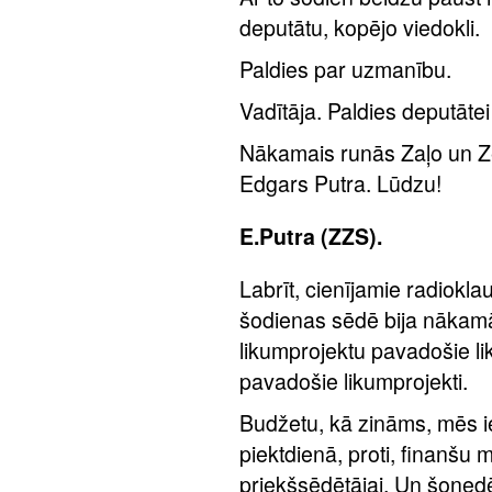
deputātu, kopējo viedokli.
Paldies par uzmanību.
Vadītāja. Paldies deputātei 
Nākamais runās Zaļo un Ze
Edgars Putra. Lūdzu!
E.Putra (ZZS).
Labrīt, cienījamie radioklau
šodienas sēdē bija nākam
likumprojektu pavadošie lik
pavadošie likumprojekti.
Budžetu, kā zināms, mēs 
piektdienā, proti, finanšu
priekšsēdētājai. Un šoned