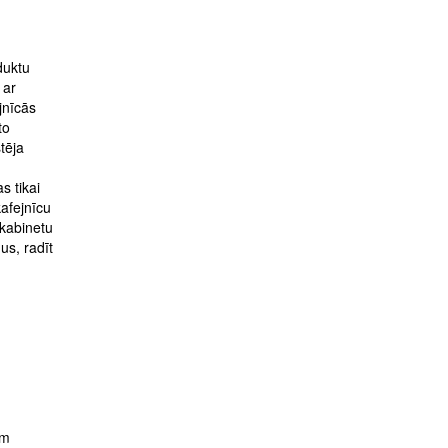
duktu
 ar
jnīcās
to
tēja
s tikai
kafejnīcu
 kabinetu
us, radīt
em