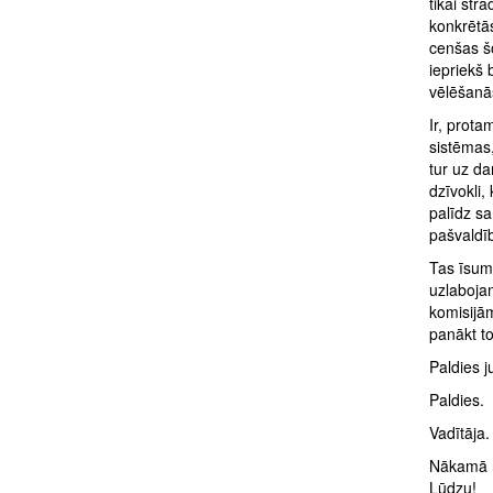
tikai str
konkrētās
cenšas šo
iepriekš 
vēlēšanā
Ir, prota
sistēmas,
tur uz da
dzīvokli,
palīdz s
pašvaldī
Tas īsumā
uzlabojam
komisijām
panākt t
Paldies 
Paldies.
Vadītāja.
Nākamā ru
Lūdzu!