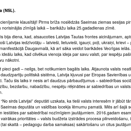
a (NSL).
cienījamie klausītāji! Pirms brīža noslēdzās Saeimas ziemas sesijas pi
 norisinājās zīmīgā laikā – barikāžu laika 25.gadadienas zīmē.
is bija diena, kad, atsaucoties Latvijas Tautas frontes aicinājumam, ap
ši Latvijas iedzīvotāju – latvieši, lietuvieši, igauņi, poļi, ukraiņi, krievi –
manifestācijā Daugavmalā, kā arī sāka veidot barikādes Vecrīgas ielās.
 ideālu laiks, kad cilvēkus vienoja ideja par savu valsti, par iespēju pa
vu nākotni.
 pieci gadi – neilgs, bet notikumiem bagāts laiks. Atjaunota valsts neat
 daudzpartiju politiskā sistēma, Latvija kļuvusi par Eiropas Savienības
ti. Taču šis laiks ir nesis arī daudzus pārbaudījumus – sabiedrības soci
zību, bezdarbu, nabadzību, nespēju rēķināties ar sabiedrības un valsts
m.
 “No sirds Latvijai” deputāti uzskata, ka tieši valsts interesēm ir jābūt t
na Saeimas deputāta un valdības locekļa lēmumu pamatā. Mēs arī šajā s
im iestāties par sabiedrībai nozīmīgiem jautājumiem. 2016.gadam esa
ši vairākas prioritātes – valsts budžeta izstrādes procesa pilnveidošanu, i
 (tai skaitā – pedagogu darba samaksas) sakārtošanu un citus jautāju