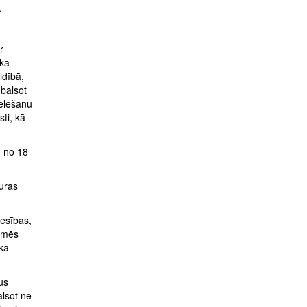
.
r
ekā
ldībā,
 balsot
vēlēšanu
ti, kā
u no 18
kuras
iesības,
i mēs
ika
us
alsot ne