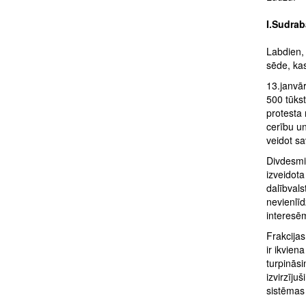
I.Sudrab
Labdien, 
sēde, kas
13.janvār
500 tūksto
protesta 
cerību un
veidot sa
Divdesmit
izveidota
dalībvals
nevienlīd
interesē
Frakcijas
ir ikvie
turpinās
izvirzīju
sistēmas