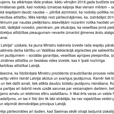
aujams, ka atkārtojas tāda prakse, kādu vērojām 2016.gada budžeta iz
prināšanas gaitā, kad nodokļu izmaiņas kalpoja tikai vienam mērķim – s
kā iespējami daudz naudas –, pilnībā aizmirstot, ka nodokļu politika no
iecības attīstību. Mēs kārtējo reizi pārliecinājāmies, ka, izstrādājot 20
 lēmumi par naudas piešķiršanu atsevišķām nozarēm notika haotiski un
ti, tādējādi novedot, piemēram, pie situācijas, ka veselības jomā pieš
līdzekļus atlīdzības pieaugumam nevarēs izmantot ģimenes ārstu atalg
šanai.
 Latvijai” uzskata, ka jauna Ministru kabineta izveide rada iespēju pārsk
kabineta darba kārtību un Valdības deklarācijā atgriezties pie sabiedrīb
m jautājumiem – sociālās garantijas, veselības aprūpes pieejamība, izg
, zinātnes attīstība un tiesiskas vides izveide, kas ir īpaši nozīmīga
rbības attīstībai Latvijā.
āsecina, ka līdzšinējais Ministru prezidenta izraudzīšanās process neli
artiju vēlmi risināt Latvijai akūtus un svarīgus jautājumus. Kamēr tiek bī
 un tiek dalīti amati, tiek atlikta daudzu būtisku jautājumu risināšana. Ko
s partijas arī šobrīd nevis uzsāk sarunas par veicamajiem darbiem, bet
jamo amatu un ietekmes sfēru sadalīšanu. Ir tikai ērts varas un valsts 
adalījums, un tas ir līdz šim tik labi strādājis, ka nav vajadzības veidot
 un stiprināt demokrātijas principus Latvijā.
rēja pārliecināties arī šodien, kad Saeimas sēdē otrajā lasījumā izskatīj