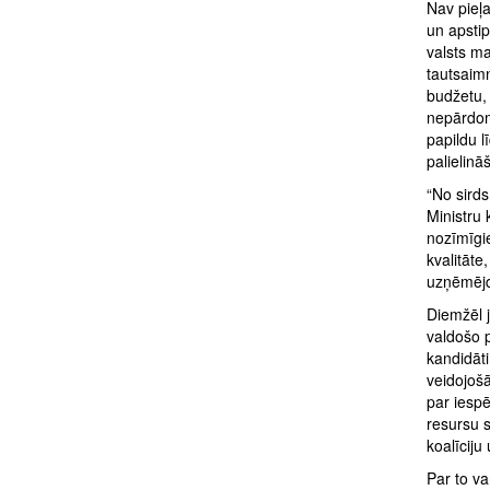
Nav pieļ
un apsti
valsts ma
tautsaimn
budžetu,
nepārdomā
papildu 
palielinā
“No sirds
Ministru 
nozīmīgie
kvalitāte
uzņēmējda
Diemžēl j
valdošo p
kandidāti
veidojošā
par iespē
resursu s
koalīciju
Par to va