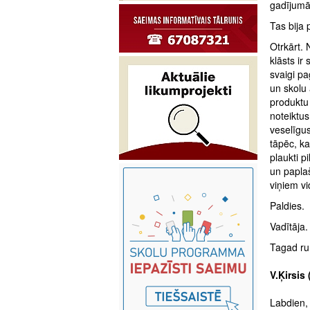
gadījumā,
Tas bija 
Otrkārt.
klāsts ir
svaigi p
un skolu 
produktu 
noteiktus
veselīgus
tāpēc, ka
plaukti p
un paplaš
viņiem vi
Paldies.
Vadītāja
Tagad run
V.Ķirsis
Labdien, 