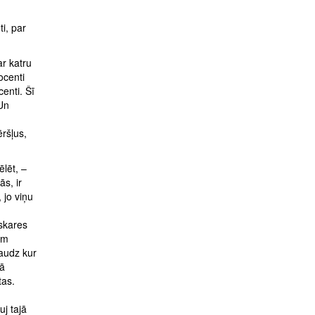
ti, par
r katru
ocenti
enti. Šī
 Un
ršļus,
ēlēt, –
ās, ir
 jo viņu
askares
ām
audz kur
kā
tas.
uj tajā