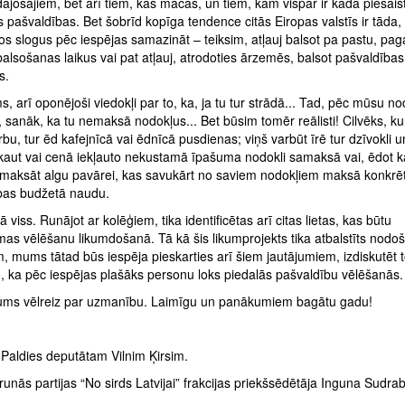
ādājošajiem, bet arī tiem, kas mācās, un tiem, kam vispār ir kāda piesais
 pašvaldības. Bet šobrīd kopīga tendence citās Eiropas valstīs ir tāda,
s slogus pēc iespējas samazināt – teiksim, atļauj balsot pa pastu, pag
balsošanas laikus vai pat atļauj, atrodoties ārzemēs, balsot pašvaldības
s.
ms, arī oponējoši viedokļi par to, ka, ja tu tur strādā... Tad, pēc mūsu n
 sanāk, ka tu nemaksā nodokļus... Bet būsim tomēr reālisti! Cilvēks, k
rbu, tur ēd kafejnīcā vai ēdnīcā pusdienas; viņš varbūt īrē tur dzīvokli un
 kaut vai cenā iekļauto nekustamā īpašuma nodokli samaksā vai, ēdot k
amaksāt algu pavārei, kas savukārt no saviem nodokļiem maksā konkrē
bas budžetā naudu.
 viss. Runājot ar kolēģiem, tika identificētas arī citas lietas, kas būtu
as vēlēšanu likumdošanā. Tā kā šis likumprojekts tika atbalstīts nodo
, mums tātad būs iespēja pieskarties arī šiem jautājumiem, izdiskutēt 
o, ka pēc iespējas plašāks personu loks piedalās pašvaldību vēlēšanās.
jums vēlreiz par uzmanību. Laimīgu un panākumiem bagātu gadu!
 Paldies deputātam Vilnim Ķirsim.
nās partijas “No sirds Latvijai” frakcijas priekšsēdētāja Inguna Sudra