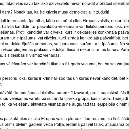
es, tātad viņš savu faktisko dzīvesvietu nevar norādīt atbilstoši īstenībai
 darīt? Notiek tas, ka šie cilvēki mūsu demokrātijai ir zuduši!
rī ļoti interesanta īpatnība, kādu es, pētot citas Eiropas valstis, nekur citu
 Latvijā kandidēt uz pašvaldību vēlēšanām var lielāks personu loks, n
lēšanās. Proti, kandidēt var cilvēks, kurš ir deklarējies konkrētajā pašva
kuram tur ir īpašums, vai cilvēks, kurš strādā konkrētajā pašvaldībā, bet
 vai nu deklarējušās personas, vai personas, kurām tur ir īpašums. No 
n vispārpieņemtās prakses viedokļa, tiešām nekur citur tas tā nav. Paras
 šīs tiesības ir vismaz vienādas.
as vēlēšanām var kandidēt tikai no 21 gada vecuma, bet balsot var ja
du personu loks, kuras ir krimināli sodītas un kuras nevar kandidēt, bet 
r.
āvātā likumdošanas iniciatīva paredz līdzsvarot, proti, paplašināt šīs t
ldību vēlēšanās varētu balsot arī tā cilvēku grupa, kas strādā. Tādējād
to, ka vēlēšanu aktivitāte vismaz ja ne augs, tad tās lejupejošā dinam
.
s paskatāmies uz citu Eiropas valstu pieredzi, tad redzam, ka tieši šād
s pirms diviem gadiem veica Polija, iedama pat vēl tālāk, atļaudama b