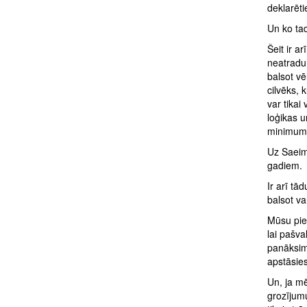
deklarēti
Un ko tad
Šeit ir a
neatradu:
balsot vē
cilvēks, 
var tikai
loģikas u
minimums,
Uz Saeim
gadiem.
Ir arī tā
balsot va
Mūsu pied
lai pašva
panāksim 
apstāsies
Un, ja mē
grozījumu