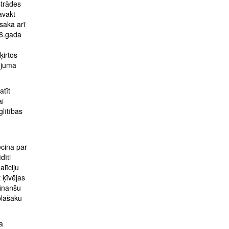
strādes
avākt
saka arī
16.gada
ķirtos
ojuma
atīt
ai
lītības
ecina par
dīti
alīciju
 ķīvējas
finanšu
 plašāku
a