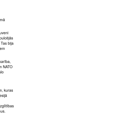
rmā
tuveni
 pulcējās
 Tas bija
šiem
karība,
 un NATO
ālo
ām, kuras
esijā
m
zglītības
mus.