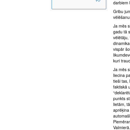
darbiem 
Gribu jum
vēlēšanu
Ja mēs s
gadu tā 
vēlētāju,
dinamika 
vispār šo
likumdevē
kuri trau
Ja mēs sk
liecina p
tieši tas
faktiskā 
“deklarēt
punkts st
lietām, 
aprēķina 
automašīn
Piemēram
Valmierā.