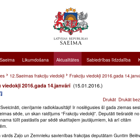
 Saeima
Likumdošana
Aktualitātes
Sabiedrības līdzdalība
tes
12.Saeimas frakciju viedokļi
Frakciju viedokļi 2016.gada 14.janv
u viedokļi 2016.gada 14.janvārī
(15.01.2016.)
Drukāt
Drukāt bez
 Sveicināti, cienījamie radioklausītāji! Ir noslēgusies šī gada ziemas ses
imas sēde, un skan raidījums “Frakciju viedokļi”. Deputāti tiešraidē no
ama tūlīt pastāstīs par sēdē skatītajiem jautājumiem, kā arī citām
tēm.
 vārds Zaļo un Zemnieku savienības frakcijas deputātam Guntim Belē