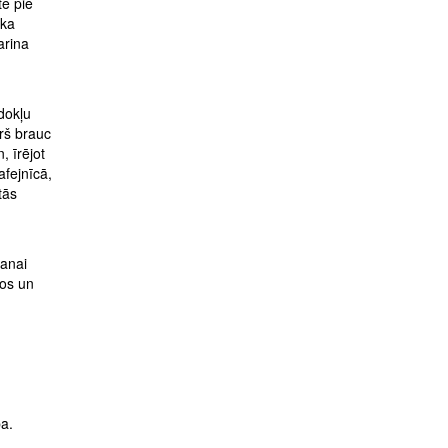
te pie
 ka
arina
odokļu
urš brauc
, īrējot
afejnīcā,
tās
šanai
tos un
ba.