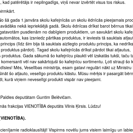
 kad patērētājs ir nepilngadīgs, viņš nevar izvērtēt visus tos riskus.
pirmkārt.
 No šā gada 1.janvāra skolu kafejnīcās un skolu ēdnīcās pieejamais pro
 savādāks nekā iepriekšējā gadā. Skolu ēdnīcas drīkst barot bērnus tikai
agatavotām pusdienām no dabīgiem produktiem, un savukārt skolu kafe
automātos, kas izsniedz pārtikas produktus, ir ieviests tā sauktais atļau
princips (līdz šim bija tā sauktais aizliegto produktu princips, ka nedrīks
 produktus pārdot). Tagad skolu kafejnīcās drīkst pārdot tikai atļautus,
 produktus. Gada sākumā šo kafejnīcu plaukti vēl izskatās tukši, taču ta
 komersanti vēl nav sakārtojuši šo kafejnīcu sortimentu. Ļoti strauji šo 
ildīsies! Mēs, Veselības ministrija, esam gatavi regulāri nākt uz Ministru
ināt šo atļauto, veselīgo produktu klāstu. Mūsu mērķis ir pasargāt bērn
di, kurā viņiem neveselīgi produkti vispār nav pieejami.
. Paldies deputātam Guntim Belēvičam.
ās frakcijas VIENOTĪBA deputāts Vilnis Ķirsis. Lūdzu!
 (VIENOTĪBA).
cienījamie radioklausītāji! Vispirms novēlu jums visiem laimīgu un labi