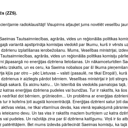
čs (ZZS).
cienījamie radioklausītāji! Visupirms atļaujiet jums novēlēt veselību jau
Saeimas Tautsaimniecības, agrārās, vides un reģionālās politikas komi
gajā variantā apstiprināja komisijas viedokli par likumu, kurš ir vērsts u
 dzērienu izplatīšanas ierobežošanu. Mums, Veselības ministrijai, izde
autsaimniecības, agrārās, vides un reģionālās politikas komisiju pārlie
ni jāpasargā no enerģijas dzēriena lietošanas. Un nākamceturtdien S
ektu izskatīs, un es ceru, ka Saeima nobalsos par šī likuma pieņemšan
vija kļūs par otro – pēc Lietuvas – valsti (pasaulē, ne tikai Eiropā!), kurā
 dzērienus ir aizliegts pārdot bērniem. Veselības ministrijai ir ļoti stingrs
 šajā sakarā. Es aicinu katru... Un īstenībā šis viedoklis pamatojas tajā, 
uz katras enerģijas dzēriena pudeles vai bundžas. Tur ir rakstīts, ka šos
 nedrīkst dot bērniem, grūtniecēm... Un problēma ar enerģijas dzērien
 ka tur ir kofeīns ļoti augstā koncentrācijā. Enerģijas dzērieni satur ļoti d
i aktīvas vielas, ne tikai vitamīnus devās, kas vienā iepakojumā pārsnie
 ieteicamo devu. Un tas viss ir rakstīts maziem burtiņiem uz katra dzēr
 vai pudeles. Un ražotājs zina par šī dzēriena kaitīgumu. Viņš ir šo atb
uz patērētājiem. Bet mums izdevās pārliecināt Saeimas komisiju, ka tajā