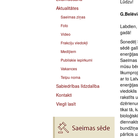
Lūdzu!
Aktualitātes
G.Belēvi
Saeimas ziņas
Foto
Labdien, 
gadā!
Video
Šonedēļ 
Frakciju viedokļi
sēdē galī
Medijiem
enerģijas
Saeimas T
Publiskie iepirkumi
mūsu bēr
Vakances
likumproj
Telpu noma
ar to Lat
enerģijas
Sabiedrības līdzdalība
viedoklis
Kontakti
rakstīts 
dzērienus
Viegli lasīt
tikai tā,
bioloģisk
diennakts
bundžiņas
pārlicis 