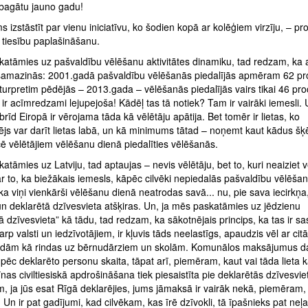
bagātu jauno gadu!
s izstāstīt par vienu iniciatīvu, ko šodien kopā ar kolēģiem virzīju, – pro
 tiesību paplašināšanu.
katāmies uz pašvaldību vēlēšanu aktivitātes dinamiku, tad redzam, ka a
samazinās: 2001.gadā pašvaldību vēlēšanās piedalījās apmēram 62 pr
 turpretim pēdējās – 2013.gada – vēlēšanās piedalījās vairs tikai 46 proc
ir acīmredzami lejupejoša! Kādēļ tas tā notiek? Tam ir vairāki iemesli.
brīd Eiropā ir vērojama tāda kā vēlētāju apātija. Bet tomēr ir lietas, ko
js var darīt lietas labā, un kā minimums tātad – noņemt kaut kādus šķē
cē vēlētājiem vēlēšanu dienā piedalīties vēlēšanās.
atāmies uz Latviju, tad aptaujas – nevis vēlētāju, bet to, kuri neaiziet v
ar to, ka biežākais iemesls, kāpēc cilvēki nepiedalās pašvaldību vēlēšan
, ka viņi vienkārši vēlēšanu dienā neatrodas savā... nu, pie sava iecirkņa,
un deklarētā dzīvesvieta atšķiras. Un, ja mēs paskatāmies uz jēdzienu
ā dzīvesvieta” kā tādu, tad redzam, ka sākotnējais princips, ka tas ir s
arp valsti un iedzīvotājiem, ir kļuvis tāds neelastīgs, apaudzis vēl ar cit
tādām kā rindas uz bērnudārziem un skolām. Komunālos maksājumus d
pēc deklarēto personu skaita, tāpat arī, piemēram, kaut vai tāda lieta 
as civiltiesiskā apdrošināšana tiek piesaistīta pie deklarētās dzīvesvie
, ja jūs esat Rīgā deklarējies, jums jāmaksā ir vairāk nekā, piemēram,
 Un ir pat gadījumi, kad cilvēkam, kas īrē dzīvokli, tā īpašnieks pat neļa