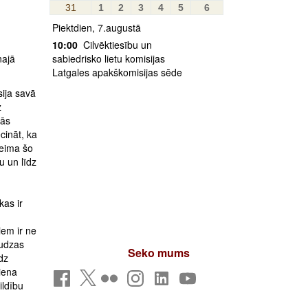
31
1
2
3
4
5
6
Piektdien, 7.augustā
10:00
Cilvēktiesību un
najā
sabiedrisko lietu komisijas
Latgales apakškomisijas sēde
sija savā
z
vās
cināt, ka
aeima šo
u un līdz
kas ir
iem ir ne
audzas
Seko mums
dz
iena
ildību