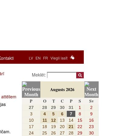
Kontakti
LV
EN
FR
Viegli lasīt
ārī
Meklēt:
Augusts 2026
 attēliem
P
O
T
C
P
S
Sv
ijas
27
28
29
30
31
1
2
3
4
5
6
7
8
9
10
11
12
13
14
15
16
17
18
19
20
21
22
23
vičam.
24
25
26
27
28
29
30