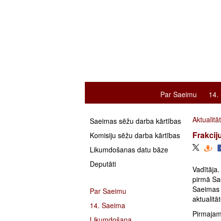
Par Saeimu
14.
Aktualitā
Saeimas sēžu darba kārtības
Frakcij
Komisiju sēžu darba kārtības
Likumdošanas datu bāze
Deputāti
Vadītāja.
pirmā Sae
Saeimas n
Par Saeimu
aktualitā
14. Saeima
Pirmajam
Likumdošana