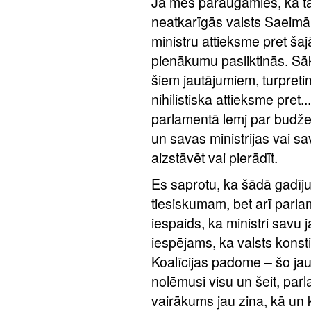
Ja mēs paraugāmies, kā ta
neatkarīgās valsts Saeimā
ministru attieksme pret ša
pienākumu pasliktinās. Sāk
šiem jautājumiem, turpreti
nihilistiska attieksme pret.
parlamentā lemj par budžet
un savas ministrijas vai 
aizstāvēt vai pierādīt.
Es saprotu, ka šādā gadīj
tiesiskumam, bet arī parla
iespaids, ka ministri savu j
iespējams, ka valsts konsti
Koalīcijas padome – šo jaut
nolēmusi visu un šeit, parl
vairākums jau zina, kā un k