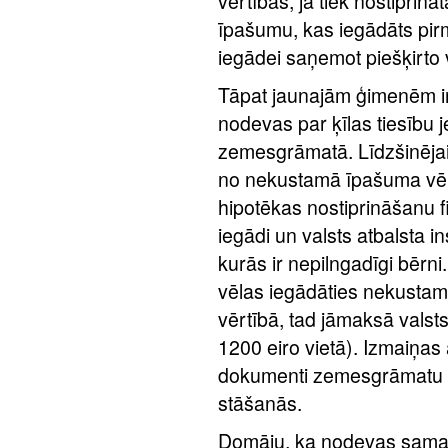
vērtības, ja tiek nostipri
īpašumu, kas iegādāts pir
iegādei saņemot piešķirto 
Tāpat jaunajām ģimenēm ir
nodevas par ķīlas tiesību 
zemesgrāmatā. Līdzšinējai
no nekustamā īpašuma vēr
hipotēkas nostiprināšanu f
iegādi un valsts atbalsta
kurās ir nepilngadīgi bērni
vēlas iegādāties nekusta
vērtībā, tad jāmaksā valst
1200 eiro vietā). Izmaiņas
dokumenti zemesgrāmatu n
stāšanās.
Domāju, ka nodevas samaz