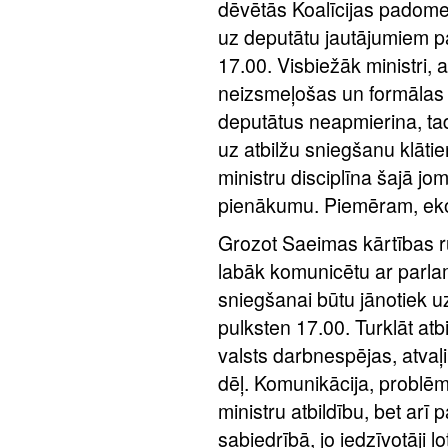
dēvētās Koalīcijas padome
uz deputātu jautājumiem pa
17.00. Visbiežāk ministri, 
neizsmeļošas un formālas at
deputātus neapmierina, tad 
uz atbilžu sniegšanu klāt
ministru disciplīna šajā jom
pienākumu. Piemēram, eko
Grozot Saeimas kārtības rul
labāk komunicētu ar parla
sniegšanai būtu jānotiek 
pulksten 17.00. Turklāt atb
valsts darbnespējas, atvaļ
dēļ. Komunikācija, problēm
ministru atbildību, bet arī
sabiedrībā, jo iedzīvotāji 