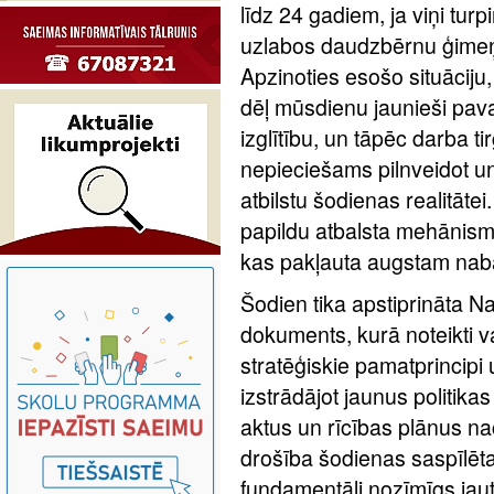
līdz 24 gadiem, ja viņi turp
uzlabos daudzbērnu ģimeņu
Apzinoties esošo situācij
dēļ mūsdienu jaunieši pava
izglītību, un tāpēc darba ti
nepieciešams pilnveidot un
atbilstu šodienas realitātei
papildu atbalsta mehānism
kas pakļauta augstam nab
Šodien tika apstiprināta N
dokuments, kurā noteikti 
stratēģiskie pamatprincipi 
izstrādājot jaunus politik
aktus un rīcības plānus n
drošība šodienas saspīlētaj
fundamentāli nozīmīgs jaut