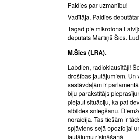
Paldies par uzmanību!
Vadītāja. Paldies deputāt
Tagad pie mikrofona Latvij
deputāts Mārtiņš Šics. Lūd
M.Šics (LRA).
Labdien, radioklausītāji! 
drošības jautājumiem. Un 
sastāvdaļām ir parlamentā
biju parakstītājs pieprasī
pieļaut situāciju, ka pat de
atbildes sniegšanu. Diemž
noraidīja. Tas tiešām ir tād
spļāviens sejā opozīcijai u
jautājumu risināšanā.