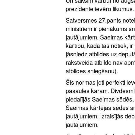
Un sāksim varbūt no augšas
prezidente ievēro likumus.
Satversmes 27.pants notei
ministriem ir pienākums sn
jautājumiem. Saeimas kārtīb
kārtību, kādā tas notiek, ir
jāsniedz atbildes uz deputā
rakstveida atbilde nav apm
atbildes sniegšanu).
Šīs normas ļoti perfekti iev
pasaules karam. Divdesmita
piedalījās Saeimas sēdēs, b
Saeimas kārtējās sēdes sn
jautājumiem. Izraisījās de
jautājumiem.