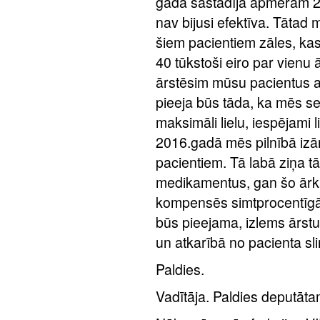
gadā sastādīja apmēram 2 t
nav bijusi efektīva. Tātad
šiem pacientiem zāles, kas
40 tūkstoši eiro par vienu
ārstēsim mūsu pacientus a
pieeja būs tāda, ka mēs se
maksimāli lielu, iespējami
2016.gadā mēs pilnībā izā
pacientiem. Tā labā ziņa tāt
medikamentus, gan šo ārkār
kompensēs simtprocentīgā
būs pieejama, izlems ārstu
un atkarībā no pacienta sli
Paldies.
Vadītāja. Paldies deputāt