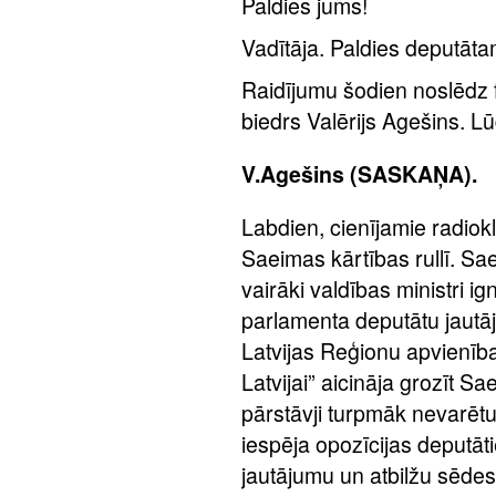
Paldies jums!
Vadītāja. Paldies deputāt
Raidījumu šodien noslēdz 
biedrs Valērijs Agešins. L
V.Agešins (SASKAŅA).
Labdien, cienījamie radiok
Saeimas kārtības rullī. Sa
vairāki valdības ministri i
parlamenta deputātu jaut
Latvijas Reģionu apvienības
Latvijai” aicināja grozīt Sae
pārstāvji turpmāk nevarēt
iespēja opozīcijas deputāt
jautājumu un atbilžu sēdes,