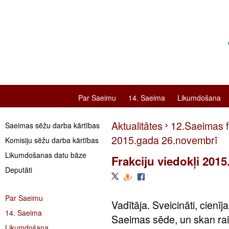
Par Saeimu
14. Saeima
Likumdošana
Aktualitātes
12.Saeimas fr
Saeimas sēžu darba kārtības
2015.gada 26.novembrī
Komisiju sēžu darba kārtības
Likumdošanas datu bāze
Frakciju viedokļi 201
Deputāti
Par Saeimu
Vadītāja. Sveicināti, cienīj
14. Saeima
Saeimas sēde, un skan raid
Likumdošana