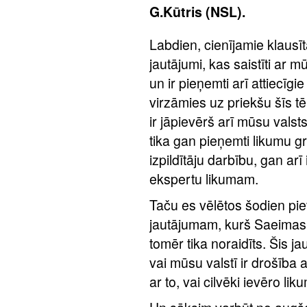
G.Kūtris (NSL).
Labdien, cienījamie klausīt
jautājumi, kas saistīti ar 
un ir pieņemti arī attiecīg
virzāmies uz priekšu šīs t
ir jāpievērš arī mūsu valst
tika gan pieņemti likumu gr
izpildītāju darbību, gan arī
ekspertu likumam.
Taču es vēlētos šodien pi
jautājumam, kurš Saeimas 
tomēr tika noraidīts. Šis jau
vai mūsu valstī ir drošība a
ar to, vai cilvēki ievēro lik