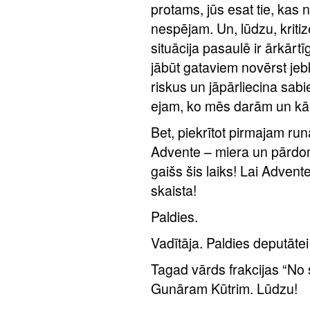
protams, jūs esat tie, kas
nespējam. Un, lūdzu, kritiz
situācija pasaulē ir ārkārtī
jābūt gataviem novērst je
riskus un jāpārliecina sab
ejam, ko mēs darām un kā m
Bet, piekrītot pirmajam ru
Advente – miera un pārdom
gaišs šis laiks! Lai Advent
skaista!
Paldies.
Vadītāja. Paldies deputātei 
Tagad vārds frakcijas “No 
Gunāram Kūtrim. Lūdzu!