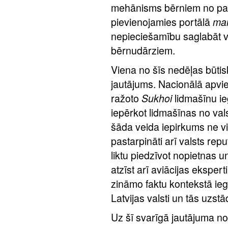
mehānisms bērniem no paš
pievienojamies portālā
man
nepieciešamību saglabāt v
bērnudārziem.
Viena no šīs nedēļas būtis
jautājums. Nacionālā apvien
ražoto
Sukhoi
lidmašīnu ie
iepērkot lidmašīnas no vals
šāda veida iepirkums ne vi
pastarpināti arī valsts rep
liktu piedzīvot nopietnas 
atzīst arī aviācijas ekspe
zināmo faktu kontekstā ie
Latvijas valsti un tās uzst
Uz šī svarīgā jautājuma not