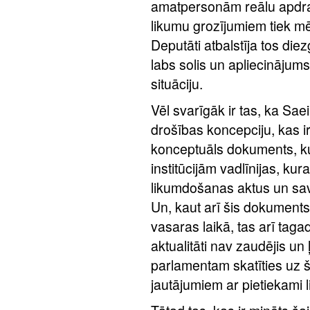
amatpersonām reālu apdr
likumu grozījumiem tiek mē
Deputāti atbalstīja tos diez
labs solis un apliecinājum
situāciju.
Vēl svarīgāk ir tas, ka Sa
drošības koncepciju, kas i
konceptuāls dokuments, k
institūcijām vadlīnijas, ku
likumdošanas aktus un sa
Un, kaut arī šis dokuments i
vasaras laikā, tas arī tag
aktualitāti nav zaudējis un 
parlamentam skatīties uz š
jautājumiem ar pietiekami 