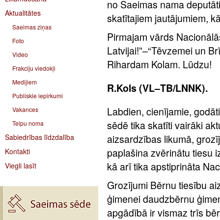
no Saeimas nama deputāti 
Aktualitātes
skatītajiem jautājumiem, kā
Saeimas ziņas
Pirmajam vārds Nacionālā
Foto
Latvijai!”–“Tēvzemei un Br
Video
Rihardam Kolam. Lūdzu!
Frakciju viedokļi
Medijiem
R.Kols (VL–TB/LNNK).
Publiskie iepirkumi
Labdien, cienījamie, godāt
Vakances
sēdē tika skatīti vairāki ak
Telpu noma
Sabiedrības līdzdalība
aizsardzības likumā, grozīj
paplašina zvērinātu tiesu i
Kontakti
kā arī tika apstiprināta Na
Viegli lasīt
Grozījumi Bērnu tiesību a
ģimenei daudzbērnu ģimen
apgādībā ir vismaz trīs bēr