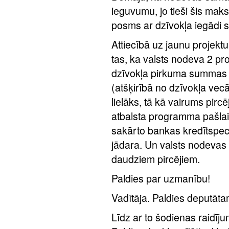
ieguvumu, jo tieši šis mak
posms ar dzīvokļa iegādi s
Attiecībā uz jaunu projekt
tas, ka valsts nodeva 2 p
dzīvokļa pirkuma summas 
(atšķirībā no dzīvokļa vec
lielāks, tā kā vairums pircē
atbalsta programma pašlaik
sakārto bankas kredītspec
jādara. Un valsts nodevas
daudziem pircējiem.
Paldies par uzmanību!
Vadītāja. Paldies deputāt
Līdz ar to šodienas raidījum