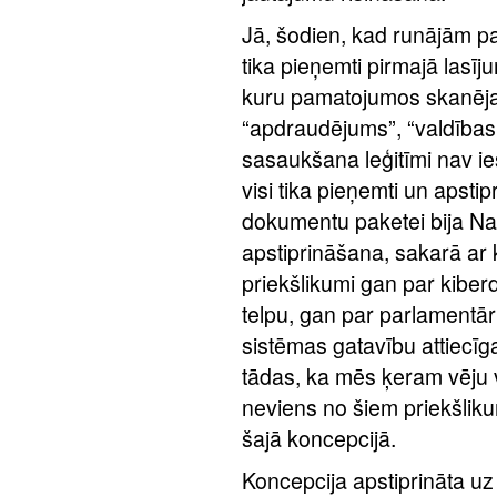
Jā, šodien, kad runājām p
tika pieņemti pirmajā lasījum
kuru pamatojumos skanēja v
“apdraudējums”, “valdības
sasaukšana leģitīmi nav i
visi tika pieņemti un apstipr
dokumentu paketei bija Na
apstiprināšana, sakarā ar ku
priekšlikumi gan par kiber
telpu, gan par parlamentā
sistēmas gatavību attiecīga
tādas, ka mēs ķeram vēju v
neviens no šiem priekšliku
šajā koncepcijā.
Koncepcija apstiprināta uz 