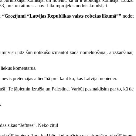
 Juridiskajai komisijai un noteikt, ka tā ir atbildīgā komisija. Lūdzu
83, pret un atturas - nav. Likumprojekts nodots komisijai.
tu
“Grozījumi “Latvijas Republikas valsts robežas likumā””
nodot
umi visu līdz šim notikušo izmantot kāda nomelnošanai, aizskaršanai,
s liekus komentārus.
, nevis pretenzijas attiecībā pret kaut ko, kas Latvijai nepieder.
ši! Te jāpiemin Izraēla un Palestīna. Varbūt pasmaidīsim par to, kā tie
s.
as sīkas “šeftītes”. Neko citu!
m robežlīgumiem. Tad, kad būs, tad runāsim par atsevišķu robežlīgumu.