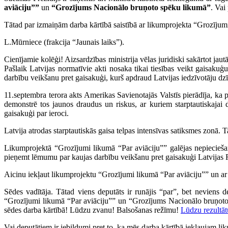
aviāciju””
un
“Grozījums Nacionālo bruņoto spēku likumā”
. Vai
Tātad par izmaiņām darba kārtībā saistībā ar likumprojekta “Grozījumi
L.Mūrniece (frakcija “Jaunais laiks”).
Cienījamie kolēģi! Aizsardzības ministrija vēlas juridiski sakārtot jaut
Pašlaik Latvijas normatīvie akti nosaka tikai tiesības veikt gaisak
darbību veikšanu pret gaisakuģi, kurš apdraud Latvijas iedzīvotāju dz
11.septembra terora akts Amerikas Savienotajās Valstīs pierādīja, ka p
demonstrē tos jaunos draudus un riskus, ar kuriem starptautiskajai d
gaisakuģi par ieroci.
Latvija atrodas starptautiskās gaisa telpas intensīvas satiksmes zonā. T
Likumprojektā “Grozījumi likumā “Par aviāciju”” galējas nepieciešam
pieņemt lēmumu par kaujas darbību veikšanu pret gaisakuģi Latvijas Re
Aicinu iekļaut likumprojektu “Grozījumi likumā “Par aviāciju”” un ar 
Sēdes vadītāja. Tātad viens deputāts ir runājis “par”, bet neviens 
“Grozījumi likumā “Par aviāciju”” un “Grozījums Nacionālo bruņoto 
sēdes darba kārtībā! Lūdzu zvanu! Balsošanas režīmu!
Lūdzu rezultāt
Vai deputātiem ir iebildumi pret to, ka mēs darba kārtībā iekļaujam 