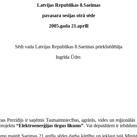
Latvijas Republikas 8.Saeimas
pavasara sesijas otrā sēde
2005.gada 21.aprīlī
Sēdi vada Latvijas Republikas 8.Saeimas priekšsēdētāja
Ingrīda Ūdre.
as Prezidijs ir saņēmis Tautsaimniecības, agrārās, vides un reģionālās 
mprojektu
“Elektroenerģijas tirgus likums”
. Vai deputātiem ir iebildu
umu mainīt Saeimas 21.aprīļa sēdes darba kārtību un iekļaut tajā Minist