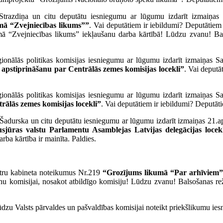
Strazdiņa un citu deputātu iesniegumu ar lūgumu izdarīt izmaiņas 
mā “Zvejniecības likums””
. Vai deputātiem ir iebildumi? Deputātiem
mā “Zvejniecības likums” iekļaušanu darba kārtībā! Lūdzu zvanu! B
eģionālās politikas komisijas iesniegumu ar lūgumu izdarīt izmaiņas S
pstiprināšanu par Centrālās zemes komisijas locekli”
. Vai deputā
eģionālās politikas komisijas iesniegumu ar lūgumu izdarīt izmaiņas S
ālās zemes komisijas locekli”
. Vai deputātiem ir iebildumi? Deputāti
 Šadurska un citu deputātu iesniegumu ar lūgumu izdarīt izmaiņas 21.ap
jūras valstu Parlamentu Asamblejas Latvijas delegācijas locekļ
ba kārtība ir mainīta. Paldies.
istru kabineta noteikumus Nr.219
“Grozījums likumā “Par arhīviem
anu komisijai, nosakot atbildīgo komisiju! Lūdzu zvanu! Balsošanas r
 lūdzu Valsts pārvaldes un pašvaldības komisijai noteikt priekšlikumu i