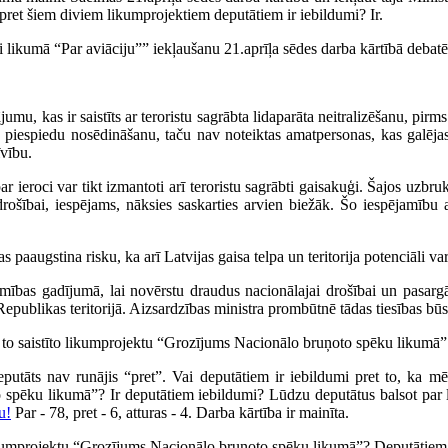
 pret šiem diviem likumprojektiem deputātiem ir iebildumi? Ir.
 likumā “Par aviāciju”” iekļaušanu 21.aprīļa sēdes darba kārtībā debat
ājumu, kas ir saistīts ar teroristu sagrābta lidaparāta neitralizēšanu, pi
uģu piespiedu nosēdināšanu, taču nav noteiktas amatpersonas, kas galē
īvību.
ar ieroci var tikt izmantoti arī teroristu sagrābti gaisakuģi. Šajos uzb
rošībai, iespējams, nāksies saskarties arvien biežāk. Šo iespējamību ap
as paaugstina risku, ka arī Latvijas gaisa telpa un teritorija potenciāli 
ības gadījumā, lai novērstu draudus nacionālajai drošībai un pasargāt
publikas teritorijā. Aizsardzības ministra prombūtnē tādas tiesības bū
to saistīto likumprojektu “Grozījums Nacionālo bruņoto spēku likumā” Sa
deputāts nav runājis “pret”. Vai deputātiem ir iebildumi pret to, ka 
spēku likumā”? Ir deputātiem iebildumi? Lūdzu deputātus balsot par 
u!
Par - 78, pret - 6, atturas - 4. Darba kārtība ir mainīta.
likumprojektu “Grozījums Nacionālo bruņoto spēku likumā”? Deputātiem i