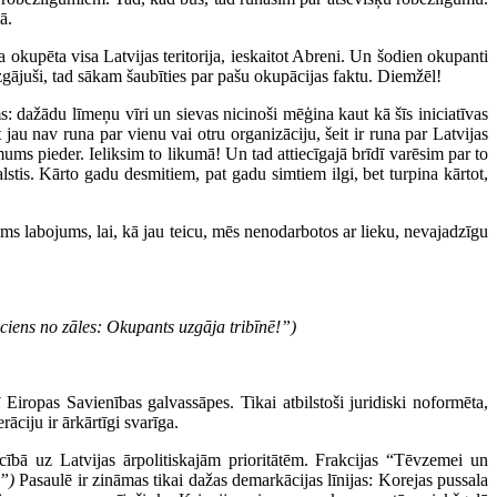
ā.
a okupēta visa Latvijas teritorija, ieskaitot Abreni. Un šodien okupanti
zgājuši, tad sākam šaubīties par pašu okupācijas faktu. Diemžēl!
: dažādu līmeņu vīri un sievas nicinoši mēģina kaut kā šīs iniciatīvas
jau nav runa par vienu vai otru organizāciju, šeit ir runa par Latvijas
s mums pieder. Ieliksim to likumā! Un tad attiecīgajā brīdī varēsim par to
stis. Kārto gadu desmitiem, pat gadu simtiem ilgi, bet turpina kārtot,
šams labojums, lai, kā jau teicu, mēs nenodarbotos ar lieku, nevajadzīgu
ciens no zāles: Okupants uzgāja tribīnē!”)
ī Eiropas Savienības galvassāpes. Tikai atbilstoši juridiski noformēta,
ciju ir ārkārtīgi svarīga.
cībā uz Latvijas ārpolitiskajām prioritātēm. Frakcijas “Tēvzemei un
!”)
Pasaulē ir zināmas tikai dažas demarkācijas līnijas: Korejas pussala