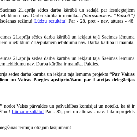
Saeimas 21.aprīļa sēdes darba kārtībā un sadaļā par iesniegtajiem
 iebildumu nav. Darba kārtība ir mainīta...
(Starpsauciens: “Balsot!”)
alsošanas režīmu!
Lūdzu rezultātu!
Par - 28, pret - nav, atturas - 48.
aeimas 21.aprīļa sēdes darba kārtībā un iekļaut tajā Saeimas lēmuma
tiem ir iebildumi? Deputātiem iebildumu nav. Darba kārtība ir mainīta.
aeimas 21.aprīļa sēdes darba kārtībā un iekļaut tajā Saeimas lēmuma
em iebildumu nav. Darba kārtība ir mainīta. Paldies.
rīļa sēdes darba kārtībā un iekļaut tajā lēmuma projektu
“Par Vairas
iem un Vairas Paegles apstiprināšanu par Latvijas delegācijas
””
nodot Valsts pārvaldes un pašvaldības komisijai un noteikt, ka tā ir
ežīmu!
Lūdzu rezultātu!
Par - 85, pret un atturas - nav. Likumprojekts
esniegšanas termiņu otrajam lasījumam!