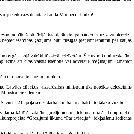
ēs ir pieteikusies deputāte Linda Mūrniece. Lūdzu!
rms esam nonākuši situācijā, kad darām to, pamatojoties uz savu pieredzi.
jas nepieciešamības gadījumā būtu tiesīgas pieņemt lēmumu par kaujas
rukumos gāja bojā vairāki tūkstoši iedzīvotāju. Šie uzbrukumi uzskatāmi
liecina arī citās valstīs īstenotie vai novērstie mēģinājumi izmantot
varētu tikt izmantota uzbrukumiem.
u Latvijas cilvēkus, aizsardzības ministram tiks noteikts deleģējums
s Ministru prezidentam.
eimas 21.aprīļa sēdes darba kārtībā un atbalstīt to tālāko virzību.
mēs darba kārtībā izdarām grozījumus un iekļaujam tajā likumprojektu
likumprojekta “Grozījumi likumā “Par aviāciju”” iekļaušanu šodienas
ebildumu nav. Darba kārtība ir mainīta. Paldies.