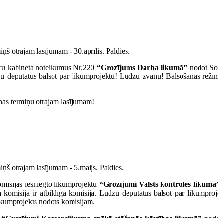
ņš otrajam lasījumam - 30.aprīlis. Paldies.
stru kabineta noteikumus Nr.220
“Grozījums Darba likumā”
nodot Soci
zu deputātus balsot par likumprojektu! Lūdzu zvanu! Balsošanas rež
anas termiņu otrajam lasījumam!
iņš otrajam lasījumam - 5.maijs. Paldies.
omisijas iesniegto likumprojektu
“Grozījumi Valsts kontroles likumā
kā komisija ir atbildīgā komisija. Lūdzu deputātus balsot par likumpr
Likumprojekts nodots komisijām.