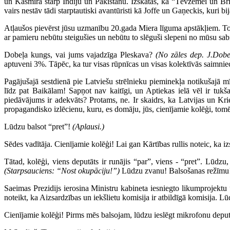
un Kašmira starp Indiju un Pakistānu. Izskatās, ka “Tēvzemei un Brī
vairs nestāv tādi starptautiski avantūristi kā Joffe un Gaņeckis, kuri b
Atļaušos pievērst jūsu uzmanību 20.gada Miera līguma apstākļiem. Torei
ar pamieru nebūtu steigušies un nebūtu to slēguši slepeni no mūsu sab
Dobeļa kungs, vai jums vajadzīga Pleskava?
(No zāles dep. J.Dobe
aptuveni 3%. Tāpēc, ka tur visas rūpnīcas un visas kolektīvās saimnie
Pagājušajā sestdienā pie Latviešu strēlnieku pieminekļa notikušajā m
līdz pat Baikālam! Sapņot nav kaitīgi, un Aptiekas ielā vēl ir t
piedāvājums ir adekvāts? Protams, ne. Ir skaidrs, ka Latvijas un Krie
propagandisko izlēcienu, kuru, es domāju, jūs, cienījamie kolēģi, tomēr
Lūdzu balsot “pret”!
(Aplausi.)
Sēdes vadītāja. Cienījamie kolēģi! Lai gan Kārtības rullis noteic, ka iz
Tātad, kolēģi, viens deputāts ir runājis “par”, viens - “pret”. Lūdz
(Starpsauciens: “Nost okupāciju!”)
Lūdzu zvanu! Balsošanas režīmu
Saeimas Prezidijs ierosina Ministru kabineta iesniegto likumprojektu
noteikt, ka Aizsardzības un iekšlietu komisija ir atbildīgā komisija.
Cienījamie kolēģi! Pirms mēs balsojam, lūdzu ieslēgt mikrofonu dep