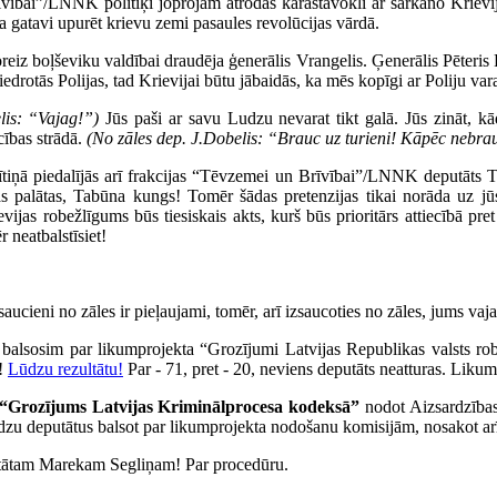
vībai”/LNNK politiķi joprojām atrodas karastāvoklī ar sarkano Krievij
ija gatavi upurēt krievu zemi pasaules revolūcijas vārdā.
z boļševiku valdībai draudēja ģenerālis Vrangelis. Ģenerālis Pēteris Ra
iedrotās Polijas, tad Krievijai būtu jābaidās, ka mēs kopīgi ar Poliju 
lis: “Vajag!”)
Jūs paši ar savu Ludzu nevarat tikt galā. Jūs zināt, 
cības strādā.
(No zāles dep. J.Dobelis: “Brauc uz turieni! Kāpēc nebra
ītiņā piedalījās arī frakcijas “Tēvzemei un Brīvībai”/LNNK deputāts Tab
ukšas palātas, Tabūna kungs! Tomēr šādas pretenzijas tikai norāda u
vijas robežlīgums būs tiesiskais akts, kurš būs prioritārs attiecībā pr
 neatbalstīsiet!
saucieni no zāles ir pieļaujami, tomēr, arī izsaucoties no zāles, jums va
u, balsosim par likumprojekta “Grozījumi Latvijas Republikas valsts r
!
Lūdzu rezultātu!
Par - 71, pret - 20, neviens deputāts neatturas. Likum
“Grozījums Latvijas Kriminālprocesa kodeksā”
nodot Aizsardzības
 Lūdzu deputātus balsot par likumprojekta nodošanu komisijām, nosakot a
utātam Marekam Segliņam! Par procedūru.