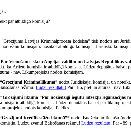
jai.
eikt par atbildīgo komisiju?
s “Grozījums Latvijas Kriminālprocesa kodeksā” tiek nodots arī Juridisk
 nodošanu komisijām, nosakot atbildīgo komisiju - Juridisko komisij
“Par Vienošanos starp Angiljas valdību un Latvijas Republikas 
kt, ka Ārlietu komisija ir atbildīgā komisija. Lūdzu deputātus balsot 
atturas - nav. Likumprojekts nodots komisijām.
“Grozījumi Krimināllikumā
” nodot Juridiskajai komisijai un noteikt
 Balsošanas režīmu!
Lūdzu rezultātu!
Par - 86, pret un atturas - nav. Li
u
“Grozījumi likumā “Par noziedzīgi iegūtu līdzekļu legalizācijas 
 komisija ir atbildīgā komisija. Lūdzu deputātus balsot par likumproj
ikumprojekts nodots komisijai. Paldies.
“Grozījumi Kredītiestāžu likumā””
nodot Budžeta un finanšu (nodokļ
o komisiju. Lūdzu zvanu! Balsošanas režīmu!
Lūdzu rezultātu!
Par - 89, 