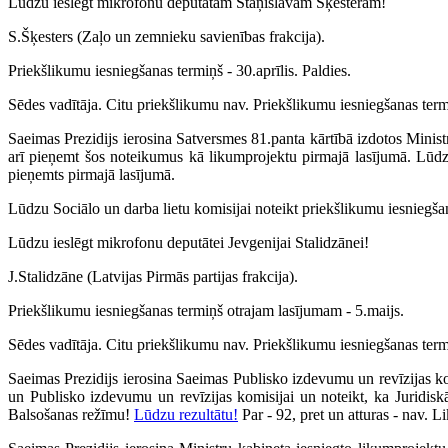
Lūdzu ieslēgt mikrofonu deputātam Staņislavam Šķesteram!
S.Šķesters (Zaļo un zemnieku savienības frakcija).
Priekšlikumu iesniegšanas termiņš - 30.aprīlis. Paldies.
Sēdes vadītāja. Citu priekšlikumu nav. Priekšlikumu iesniegšanas termi
Saeimas Prezidijs ierosina Satversmes 81.panta kārtībā izdotos Mini
arī pieņemt šos noteikumus kā likumprojektu pirmajā lasījumā. Lūd
pieņemts pirmajā lasījumā.
Lūdzu Sociālo un darba lietu komisijai noteikt priekšlikumu iesniegš
Lūdzu ieslēgt mikrofonu deputātei Jevgenijai Stalidzānei!
J.Stalidzāne (Latvijas Pirmās partijas frakcija).
Priekšlikumu iesniegšanas termiņš otrajam lasījumam - 5.maijs.
Sēdes vadītāja. Citu priekšlikumu nav. Priekšlikumu iesniegšanas term
Saeimas Prezidijs ierosina Saeimas Publisko izdevumu un revīzijas k
un Publisko izdevumu un revīzijas komisijai un noteikt, ka Juridis
Balsošanas režīmu!
Lūdzu rezultātu!
Par - 92, pret un atturas - nav. 