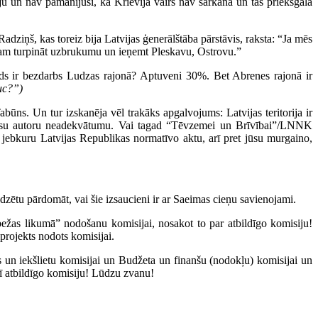
u un nav pamanījuši, ka Krievija vairs nav sarkana un tās priekšgalā
dziņš, kas toreiz bija Latvijas ģenerālštāba pārstāvis, raksta: “Ja mēs
varam turpināt uzbrukumu un ieņemt Pleskavu, Ostrovu.”
kāds ir bezdarbs Ludzas rajonā? Aptuveni 30%. Bet Abrenes rajonā ir
uc?”)
ūns. Un tur izskanēja vēl trakāks apgalvojums: Latvijas teritorija ir
z jūsu autoru neadekvātumu. Vai tagad “Tēvzemei un Brīvībai”/LNNK
et jebkuru Latvijas Republikas normatīvo aktu, arī pret jūsu murgaino,
jadzētu pārdomāt, vai šie izsaucieni ir ar Saeimas cieņu savienojami.
obežas likumā” nodošanu komisijai, nosakot to par atbildīgo komisiju!
projekts nodots komisijai.
 un iekšlietu komisijai un Budžeta un finanšu (nodokļu) komisijai un
rī atbildīgo komisiju! Lūdzu zvanu!