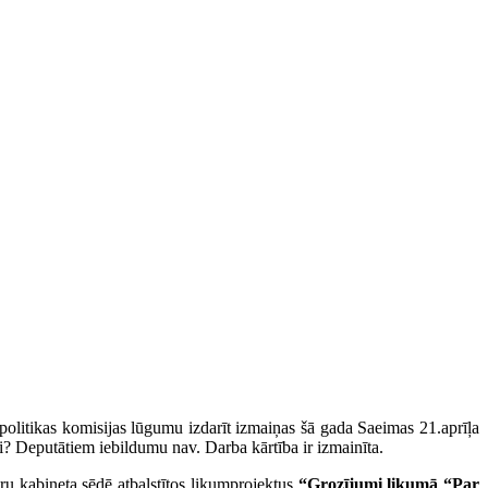
politikas komisijas lūgumu izdarīt izmaiņas šā gada Saeimas 21.aprīļa
mi? Deputātiem iebildumu nav. Darba kārtība ir izmainīta.
ru kabineta sēdē atbalstītos likumprojektus
“Grozījumi likumā “Par