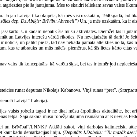
ī atgriezties pie šā jautājuma. Mēs to skaidri ieliekam savas valsts likum
u. Ja jau Latvija tika okupēta, kā mēs visi uzskatām, 1940.gadā, tad tik
 zāles dep. Dz.Ābiķis: Brīvību Abrenei!”)
Un, ja mēs uzskatām, ka ir ai
 jāsakārto. Un kādam nepatīk šīs mūsu aktivitātes. Diemžēl tas ir jūtams
t un Latvijas interešu vārdā rīkoties. Nu nevajadzētu tā darīt! Jo šeit 
s ir noticis, un palikt pie tā, tad nav nekāda pamata atteikties no tā, ka
m, kas te atbrauks un mūs mācīs, piemērus, kā šīs lietas kārto citas val
v vairs tik konceptuāls, kā varētu šķist, bet tas ir tomēr ļoti nepiecie
eteicies runāt deputāts Nikolajs Kabanovs. Viņš runās “pret”.
(Starpsau
enotā Latvijā” frakcija).
as valsts robežu tagad ir ne tikai mūsu ārpolitikas aktualitāte, bet ar
as telpā. Šajā sakarā mūsu robežjautājuma risināšana ar Krievijas Federā
 un Brīvībai”/LNNK? Atklāti sakot, viņi darbojas kaitnieciski attie
t kaut kādu demarkācijas līniju.
(Deputāts J.Dobelis: “Tu mazāk dzer