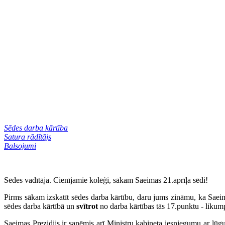
Sēdes darba kārtība
Satura rādītājs
Balsojumi
Sēdes vadītāja. Cienījamie kolēģi, sākam Saeimas 21.aprīļa sēdi!
Pirms sākam izskatīt sēdes darba kārtību, daru jums zināmu, ka Saeim
sēdes darba kārtībā un
svītrot
no darba kārtības tās 17.punktu - liku
Saeimas Prezidijs ir saņēmis arī Ministru kabineta iesniegumu ar lūg