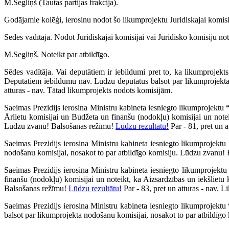
M.Segliņš (Tautas partijas frakcija).
Godājamie kolēģi, ierosinu nodot šo likumprojektu Juridiskajai komisi
Sēdes vadītāja. Nodot Juridiskajai komisijai vai Juridisko komisiju not
M.Segliņš. Noteikt par atbildīgo.
Sēdes vadītāja. Vai deputātiem ir iebildumi pret to, ka likumprojekt
Deputātiem iebildumu nav. Lūdzu deputātus balsot par likumprojekta
atturas - nav. Tātad likumprojekts nodots komisijām.
Saeimas Prezidijs ierosina Ministru kabineta iesniegto likumprojektu
Ārlietu komisijai un Budžeta un finanšu (nodokļu) komisijai un notei
Lūdzu zvanu! Balsošanas režīmu!
Lūdzu rezultātu!
Par - 81, pret un 
Saeimas Prezidijs ierosina Ministru kabineta iesniegto likumprojektu
nodošanu komisijai, nosakot to par atbildīgo komisiju. Lūdzu zvanu!
Saeimas Prezidijs ierosina Ministru kabineta iesniegto likumprojekt
finanšu (nodokļu) komisijai un noteikt, ka Aizsardzības un iekšlietu
Balsošanas režīmu!
Lūdzu rezultātu!
Par - 83, pret un atturas - nav. L
Saeimas Prezidijs ierosina Ministru kabineta iesniegto likumprojektu
balsot par likumprojekta nodošanu komisijai, nosakot to par atbildīg