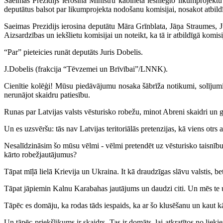
Saeimas Prezidijs ierosina Ministru kabineta iesniegto likumprojekt
deputātus balsot par likumprojekta nodošanu komisijai, nosakot atbi
Saeimas Prezidijs ierosina deputātu Māra Grīnblata, Jāņa Straumes,
Aizsardzības un iekšlietu komisijai un noteikt, ka tā ir atbildīgā komisi
“Par” pieteicies runāt deputāts Juris Dobelis.
J.Dobelis (frakcija “Tēvzemei un Brīvībai”/LNNK).
Cienītie kolēģi! Mūsu piedāvājumu nosaka šābrīža notikumi, solījumi
nerunājot skaidru patiesību.
Runas par Latvijas valsts vēsturisko robežu, minot Abreni skaidri un g
Un es uzsvēršu: tās nav Latvijas teritoriālās pretenzijas, kā viens otrs a
Nesalīdzināsim šo mūsu vēlmi - vēlmi pretendēt uz vēsturisko taisnību 
kārto robežjautājumus?
Tāpat mīļā lielā Krievija un Ukraina. It kā draudzīgas slāvu valstis, be
Tāpat jāpiemin Kalnu Karabahas jautājums un daudzi citi. Un mēs te 
Tāpēc es domāju, ka rodas tāds iespaids, ka ar šo klusēšanu un kaut kā
Un tāpēc priekšlikums ir skaidrs. Tas ir domāts, lai atkratītos no l