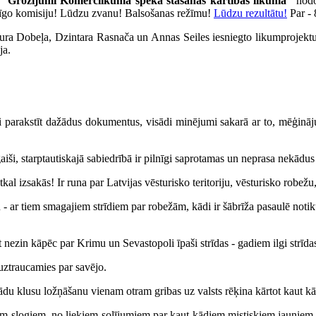
u
“Grozījumi Komerclikuma spēkā stāšanās kārtības likumā”
nodot
ldīgo komisiju! Lūdzu zvanu! Balsošanas režīmu!
Lūdzu rezultātu!
Par - 
 Jura Dobeļa, Dzintara Rasnača un Annas Seiles iesniegto likumprojek
ja.
 parakstīt dažādus dokumentus, visādi minējumi sakarā ar to, mēģināj
aiši, starptautiskajā sabiedrībā ir pilnīgi saprotamas un neprasa nekādu
tkal izsakās! Ir runa par Latvijas vēsturisko teritoriju, vēsturisko robežu
- ar tiem smagajiem strīdiem par robežām, kādi ir šābrīža pasaulē notiku
t nezin kāpēc par Krimu un Sevastopoli īpaši strīdas - gadiem ilgi strīda
uztraucamies par savējo.
du klusu ložņāšanu vienam otram gribas uz valsts rēķina kārtot kaut kād
iekiem slogiem, no liekiem solījumiem par kaut kādiem mistiskiem jaunie