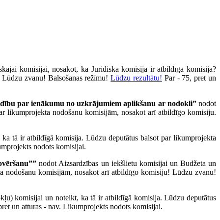
ajai komisijai, nosakot, ka Juridiskā komisija ir atbildīgā komisija?
u. Lūdzu zvanu! Balsošanas režīmu!
Lūdzu rezultātu!
Par - 75, pret un
valdību par ienākumu no uzkrājumiem aplikšanu ar nodokli”
nodot
par likumprojekta nodošanu komisijām, nosakot arī atbildīgo komisiju.
, ka tā ir atbildīgā komisija. Lūdzu deputātus balsot par likumprojekta
kumprojekts nodots komisijai.
novēršanu””
nodot Aizsardzības un iekšlietu komisijai un Budžeta un
ekta nodošanu komisijām, nosakot arī atbildīgo komisiju! Lūdzu zvanu!
u) komisijai un noteikt, ka tā ir atbildīgā komisija. Lūdzu deputātus
pret un atturas - nav. Likumprojekts nodots komisijai.