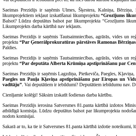
Saeimas Prezidijs ir saņēmis Ulmes, Šķestera, Kalniņa, Bērziņa, 
likumprojektiem iekļaut izskatīšanai likumprojektu
“Grozījums liku
Balsot? Lūdzu deputātus balsot par likumprojekta “Grozījums liku
Likumprojekts darba kārtībā nav iekļauts.
Saeimas Prezidijs ir saņēmis Tautsaimniecības, agrārās, vides un r
projektu
“Par Ģenerālprokuratūras pārstāves Ramonas Bērziņas a
Paldies.
Saeimas Prezidijs ir saņēmis Tautsaimniecības, agrārās, vides un r
projektu
“Par deputāta Alberta Krūmiņa apstiprināšanu par Centr
Saeimas Prezidijs ir saņēmis Lagzdiņa, Pietkeviča, Paegles, Kļaviņa,
Paegles un Pauļa Kļaviņa apstiprināšanu par Eiropas un Vidus
vadītāju”
. Vai deputātiem ir iebildumi? Deputātiem iebildumu nav. Dar
Cienījamie kolēģi! Sāksim izskatīt šodienas darba kārtību.
Saeimas Prezidijs ierosina Satversmes 81.panta kārtībā izdotos Min
atbildīgā komisija. Lūdzu deputātus balsot par likumprojekta nodoš
nodots komisijai.
Sakarā ar to, ka tie ir Satversmes 81.panta kārtībā izdotie noteikumi,