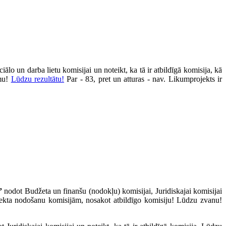
ālo un darba lietu komisijai un noteikt, ka tā ir atbildīgā komisija, kā
īmu!
Lūdzu rezultātu!
Par - 83, pret un atturas - nav. Likumprojekts ir
”
nodot Budžeta un finanšu (nodokļu) komisijai, Juridiskajai komisijai
ojekta nodošanu komisijām, nosakot atbildīgo komisiju! Lūdzu zvanu!