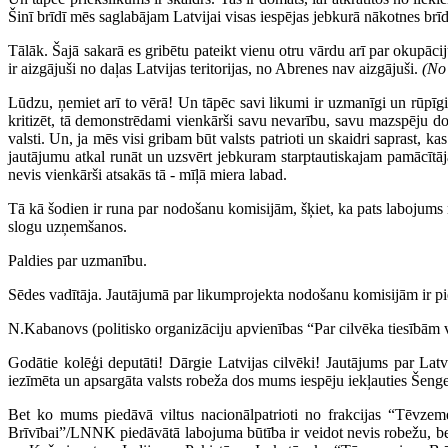
Šinī brīdī mēs saglabājam Latvijai visas iespējas jebkurā nākotnes brīd
Tālāk. Šajā sakarā es gribētu pateikt vienu otru vārdu arī par okupācij
ir aizgājuši no daļas Latvijas teritorijas, no Abrenes nav aizgājuši.
(No
Lūdzu, ņemiet arī to vērā! Un tāpēc savi likumi ir uzmanīgi un rūpīgi
kritizēt, tā demonstrēdami vienkārši savu nevarību, savu mazspēju domā
valsti. Un, ja mēs visi gribam būt valsts patrioti un skaidri saprast, ka
jautājumu atkal runāt un uzsvērt jebkuram starptautiskajam pamācītāja
nevis vienkārši atsakās tā - mīļā miera labad.
Tā kā šodien ir runa par nodošanu komisijām, šķiet, ka pats labojums na
slogu uzņemšanos.
Paldies par uzmanību.
Sēdes vadītāja. Jautājumā par likumprojekta nodošanu komisijām ir pi
N.Kabanovs (politisko organizāciju apvienības “Par cilvēka tiesībām vi
Godātie kolēģi deputāti! Dārgie Latvijas cilvēki! Jautājums par Latvij
iezīmēta un apsargāta valsts robeža dos mums iespēju iekļauties Šengen
Bet ko mums piedāvā viltus nacionālpatrioti no frakcijas “Tēvzemei
Brīvībai”/LNNK piedāvātā labojuma būtība ir veidot nevis robežu, be