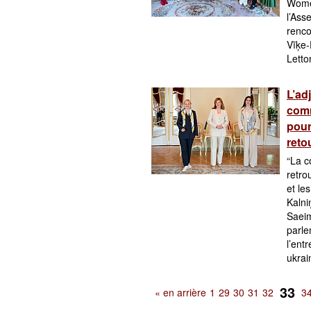
Wome
l’Ass
renco
Vīķe-
Letto
L’ad
comm
pour
reto
“La c
retro
et le
Kalni
Saeim
parle
l’ent
ukrai
33
« en arrière
1
29
30
31
32
3