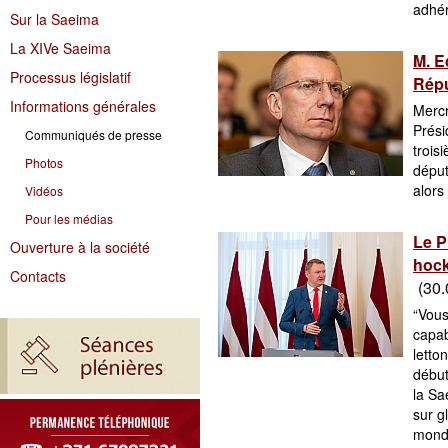
adhér
Sur la Saeima
La XIVe Saeima
M. E
Processus législatif
Répu
Informations générales
Mercr
Prési
Communiqués de presse
trois
Photos
déput
alors
Vidéos
Pour les médias
Le P
Ouverture à la société
hock
Contacts
(30.
“Vous
capab
letto
début
la Sa
sur g
monde