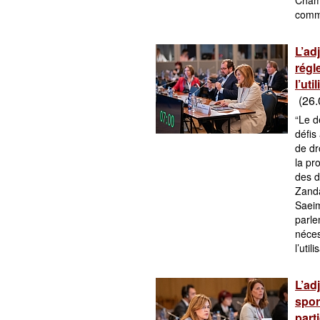
Cham
comme
L’ad
régl
l’uti
(26.
“Le d
défis
de dr
la pr
des d
Zanda
Saeim
parle
néces
l’util
L’ad
spor
part