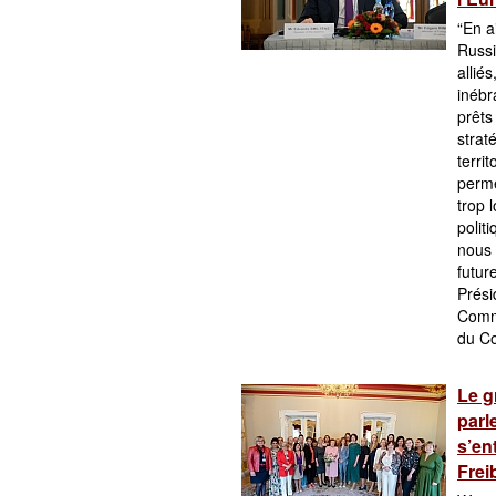
“En a
Russi
alliés
inéb
prêts
strat
terri
perme
trop 
polit
nous 
futur
Prési
Commi
du Co
Le g
parl
s’en
Frei