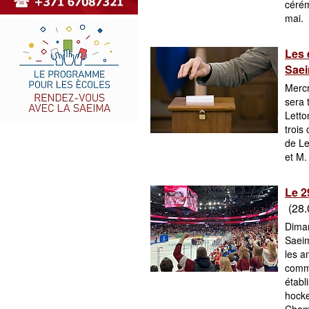
cérém
mai.
Les 
Saei
Mercr
sera 
Letto
trois
de Le
et M.
Le 2
(28.
Diman
Saeim
les a
commé
établ
hocke