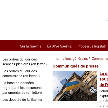
Sur la Saeima
La XIVe Saeima
Processus législatif
Informations générales
Communiq
Les ordres du jour des
séances plénières (en letton)
Communiqués de presse
Les ordres du jour des
La d
commissions (en letton )
sout
La base de données
de l
regroupant les documents
Jeudi
parlementaires (en letton)
expri
Les députés de la Saeima
proch
prend