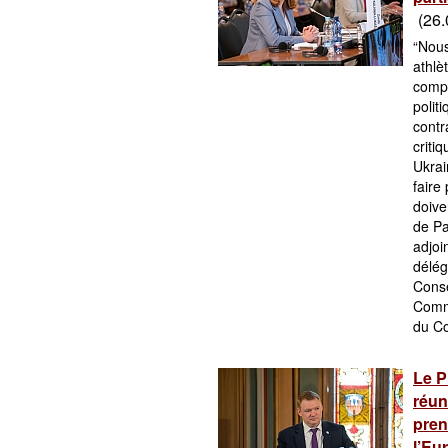
(26.
“Nous
athlè
compé
polit
contr
criti
Ukrai
faire
doive
de Pa
adjoi
délég
Conse
Commi
du Co
Le P
réun
pren
l’Eu