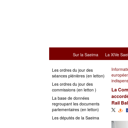
Sur la Saeima
La XIVe Sae
Informat
Les ordres du jour des
européenn
séances plénières (en letton)
indispens
Les ordres du jour des
La Comm
commissions (en letton )
accordé
La base de données
Rail Ba
regroupant les documents
parlementaires (en letton)
Les députés de la Saeima