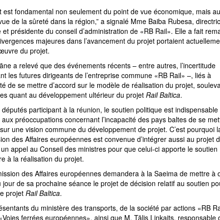
et est fondamental non seulement du point de vue économique, mais au
vue de la sûreté dans la région,” a signalé Mme Baiba Rubesa, directri
 et présidente du conseil d’administration de «RB Rail». Elle a fait rem
divergences majeures dans l’avancement du projet portaient actuellemen
œuvre du projet.
ne a relevé que des événements récents – entre autres, l’incertitude
t les futures dirigeants de l’entreprise commune «RB Rail» –, liés à
ité de se mettre d’accord sur le modèle de réalisation du projet, soulev
des quant au développement ultérieur du projet
Rail Baltica
.
 députés participant à la réunion, le soutien politique est indispensable
 aux préoccupations concernant l’incapacité des pays baltes de se met
 sur une vision commune du développement de projet. C’est pourquoi l
on des Affaires européennes est convenue d’intégrer aussi au projet 
 un appel au Conseil des ministres pour que celui-ci apporte le soutien
e à la réalisation du projet.
ssion des Affaires européennes demandera à la Saeima de mettre à 
u jour de sa prochaine séance le projet de décision relatif au soutien po
le projet
Rail Baltica
.
sentants du ministère des transports, de la société par actions «RB Ra
«Voies ferrées européennes», ainsi que M. Tālis Linkaits, responsable 