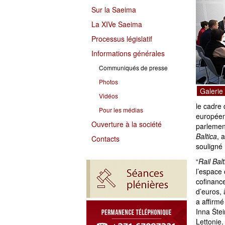
Sur la Saeima
La XIVe Saeima
Processus législatif
Informations générales
Communiqués de presse
Photos
Galerie
Vidéos
le cadre 
Pour les médias
européenn
Ouverture à la société
parlement
Baltica
, 
Contacts
souligné
“
Rail Bal
l’espace
cofinance
d’euros, 
a affirm
Inna Šte
Letton