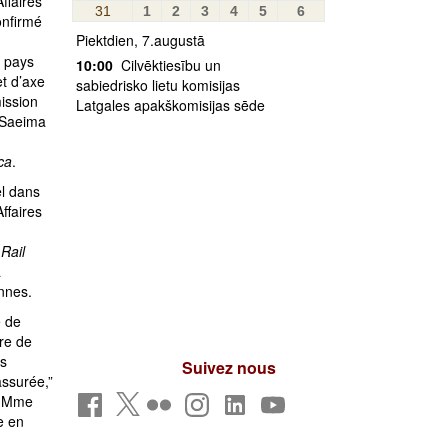
ffaires
31
1
2
3
4
5
6
onfirmé
Piektdien, 7.augustā
s pays
10:00
Cilvēktiesību un
et d’axe
sabiedrisko lietu komisijas
ission
Latgales apakškomisijas sēde
 Saeima
ica
.
el dans
ffaires
Rail
a
nnes.
e de
re de
ds
Suivez nous
assurée,”
r Mme
e en