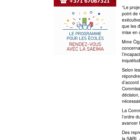
“Le proj
point de 
exécutive
que les 
mise en 
Mme Čigā
concernan
l’incapac
inquiétu
Selon les
répondre
d’accord
Commissi
décision,
nécessair
La Commi
l’ordre d
avancer 
Des repré
la SARL 