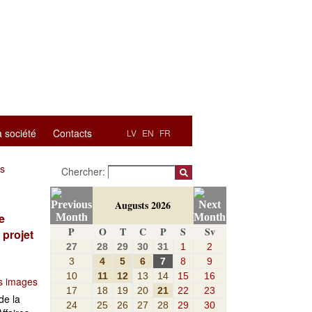
a société
Contacts
LV
EN
FR
es
Chercher:
Augusts 2026
e
P
O
T
C
P
S
Sv
 projet
27
28
29
30
31
1
2
3
4
5
6
7
8
9
10
11
12
13
14
15
16
s images
17
18
19
20
21
22
23
de la
24
25
26
27
28
29
30