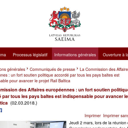
ima
Processus législatif
Informations générales
Ouverture à l
ions générales
Communiqués de presse
La Commission des Affair
es : un fort soutien politique accordé par tous les pays baltes est
able pour avancer le projet Rail Baltica
ission des Affaires européennes : un fort soutien politiqu
 par tous les pays baltes est indispensable pour avancer le
ltica
(02.03.2018.)
Imprimer
Imprimer san
Jeudi 2 mars, lors de la réunion 