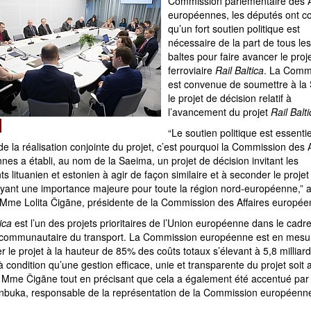
Commission parlementaire des A
européennes, les députés ont c
qu’un fort soutien politique est
nécessaire de la part de tous le
baltes pour faire avancer le proj
ferroviaire
Rail Baltica
. La Comm
est convenue de soumettre à la
le projet de décision relatif à
l’avancement du projet
Rail Balt
“Le soutien politique est essenti
de la réalisation conjointe du projet, c’est pourquoi la Commission des A
es a établi, au nom de la Saeima, un projet de décision invitant les
s lituanien et estonien à agir de façon similaire et à seconder le projet
ayant une importance majeure pour toute la région nord-européenne,” 
 Mme Lolita Čigāne, présidente de la Commission des Affaires europée
tica
est l’un des projets prioritaires de l’Union européenne dans le cadr
 communautaire du transport. La Commission européenne est en mesu
r le projet à la hauteur de 85% des coûts totaux s’élevant à 5,8 milliar
à condition qu’une gestion efficace, unie et transparente du projet soit 
é Mme Čigāne tout en précisant que cela a également été accentué pa
inbuka, responsable de la représentation de la Commission européenn
ie.