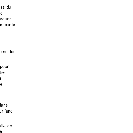
ssi du
ce
arquer
t sur la
aient des
 pour
tre
a
de
dans
ur faire
il», de
du