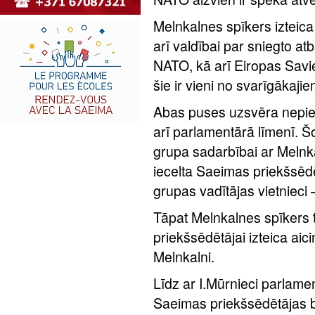
Melnkalnes spīkers izteica
arī valdībai par sniegto at
NATO, kā arī Eiropas Savie
šie ir vieni no svarīgākaji
Abas puses uzsvēra nepie
arī parlamentārā līmenī. Š
grupa sadarbībai ar Melnk
iecelta Saeimas priekšsēd
grupas vadītājas vietnieci 
Tāpat Melnkalnes spīkers 
priekšsēdētājai izteica aic
Melnkalni.
Līdz ar I.Mūrnieci parlame
Saeimas priekšsēdētājas bi