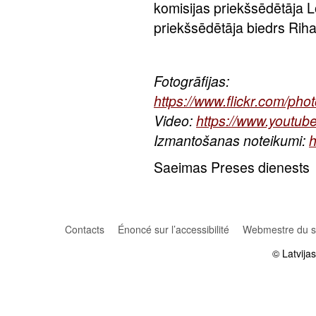
komisijas priekšsēdētāja Lo
priekšsēdētāja biedrs Rih
Fotogrāfijas:
https://www.flickr.com/p
Video:
https://www.youtu
Izmantošanas noteikumi:
h
Saeimas Preses dienests
Contacts
Énoncé sur l’accessibilité
Webmestre du si
© Latvija