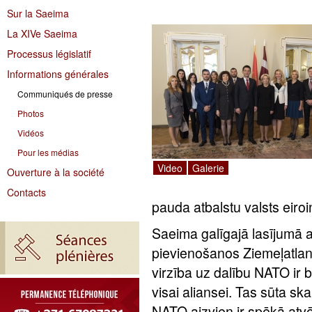
Sur la Saeima
La XIVe Saeima
Processus législatif
Informations générales
Communiqués de presse
Photos
Vidéos
Pour les médias
Video
Galerie
Ouverture à la société
Contacts
pauda atbalstu valsts eiroi
Saeima galīgajā lasījumā a
pievienošanos Ziemeļatlan
virzība uz dalību NATO ir b
visai aliansei. Tas sūta ska
NATO aizvien ir spēkā atvēr