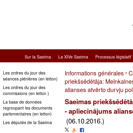
Sur la Saeima
La XIVe Saeima
Processus législatif
Informations générales
C
Les ordres du jour des
séances plénières (en letton)
priekšsēdētāja: Melnkalne
Les ordres du jour des
alianses atvērto durvju poli
commissions (en letton )
Saeimas priekšsēdētā
La base de données
regroupant les documents
- apliecinājums alians
parlementaires (en letton)
(06.10.2016.)
Les députés de la Saeima