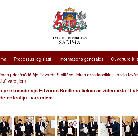
ima
Processus législatif
Informations générales
Ouverture à l
mas priekšsēdētājs Edvards Smiltēns tiekas ar videocikla “Latvija izvēl
iju” varoņiem
 priekšsēdētājs Edvards Smiltēns tiekas ar videocikla “Latv
 demokrātiju” varoņiem