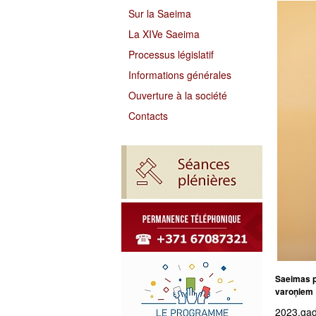
Sur la Saeima
La XIVe Saeima
Processus législatif
Informations générales
Ouverture à la société
Contacts
Saeimas p
varoņiem
2023.gad