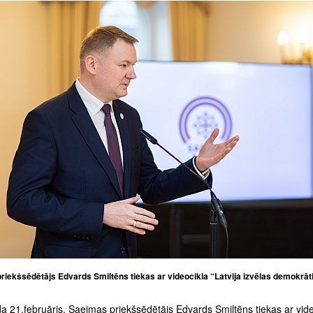
riekšsēdētājs Edvards Smiltēns tiekas ar videocikla “Latvija izvēlas demokrāti
a 21.februāris. Saeimas priekšsēdētājs Edvards Smiltēns tiekas ar vide