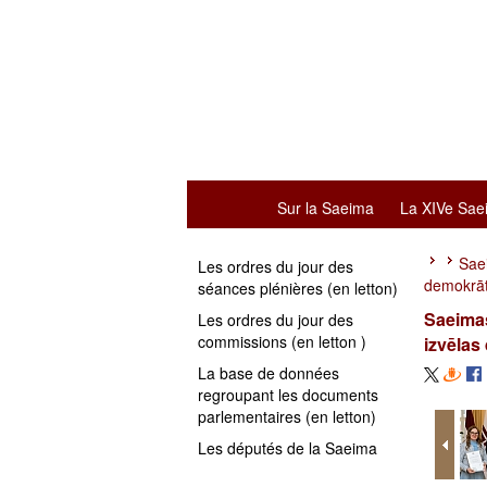
Sur la Saeima
La XIVe Sae
Saei
Les ordres du jour des
demokrāt
séances plénières (en letton)
Saeimas
Les ordres du jour des
commissions (en letton )
izvēlas
La base de données
regroupant les documents
parlementaires (en letton)
Les députés de la Saeima