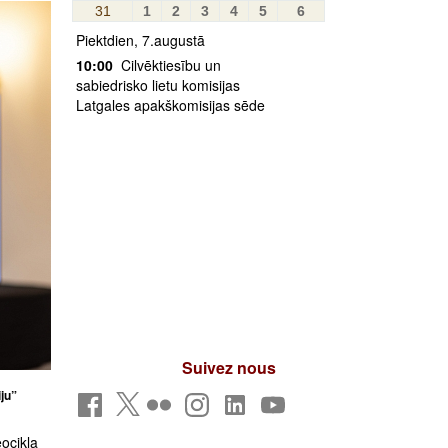
31
1
2
3
4
5
6
Piektdien, 7.augustā
10:00
Cilvēktiesību un
sabiedrisko lietu komisijas
Latgales apakškomisijas sēde
Suivez nous
ju”
ocikla