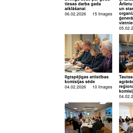
tiesas darba gada
Ārliet
atklāšanai
un sta
organi
06.02.2026
15 Images
ģenerā
vietnie
05.02.
Ilgtspējīgas attīstības
Tautsa
komisijas sēde
agrārā
reģion
04.02.2026
10 Images
komisi
04.02.