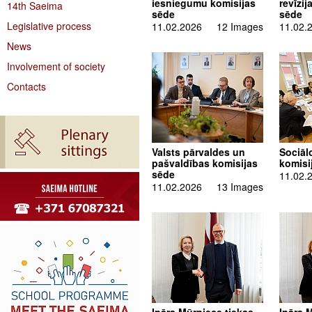
iesniegumu komisijas
revīzij
14th Saeima
sēde
sēde
Legislative process
11.02.2026
12 Images
11.02.
News
Involvement of society
Contacts
Valsts pārvaldes un
Sociāl
pašvaldības komisijas
komisi
sēde
11.02.
11.02.2026
13 Images