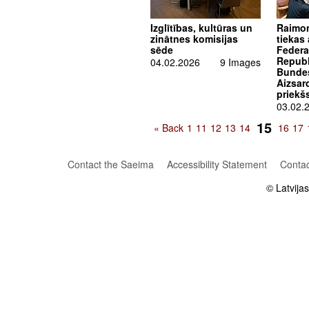
Izglītības, kultūras un
Raimo
zinātnes komisijas
tiekas 
sēde
Federa
Republ
04.02.2026
9 Images
Bunde
Aizsar
priekš
03.02.
15
« Back
1
11
12
13
14
16
17
Contact the Saeima
Accessibility Statement
Contac
© Latvija