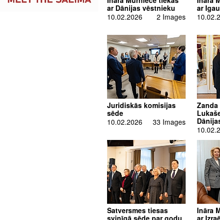
Ināra Mūrniece tiekas
Ināra 
ar Dānijas vēstnieku
ar Iga
10.02.2026
2 Images
10.02.
Juridiskās komisijas
Zanda 
sēde
Lukaše
Dānija
10.02.2026
33 Images
10.02.
Satversmes tiesas
Ināra 
svinīgā sēde par godu
ar Izra