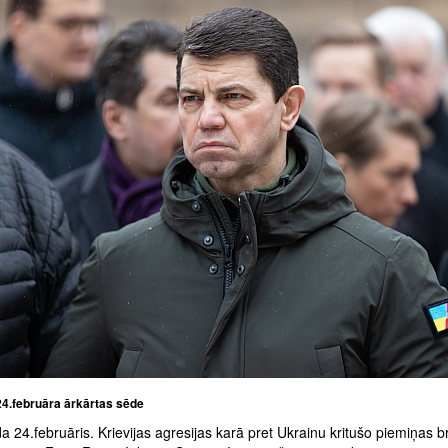
4.februāra ārkārtas sēde
 24.februāris. Krievijas agresijas karā pret Ukrainu kritušo piemiņas br