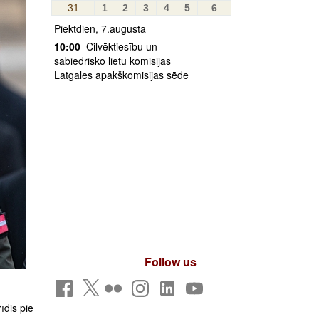
31
1
2
3
4
5
6
Piektdien, 7.augustā
10:00
Cilvēktiesību un
sabiedrisko lietu komisijas
Latgales apakškomisijas sēde
Follow us
īdis pie