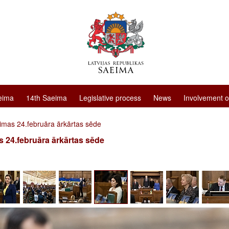
eima
14th Saeima
Legislative process
News
Involvement o
imas 24.februāra ārkārtas sēde
 24.februāra ārkārtas sēde