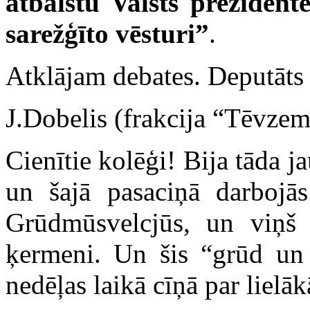
atbalstu Valsts prezident
sarežģīto vēsturi”
.
Atklājam debates. Deputāts 
J.Dobelis (frakcija “Tēvze
Cienītie kolēģi! Bija tāda j
un šajā pasaciņā darbojās
Grūdmūsvelcjūs, un viņš 
ķermeni. Un šis “grūd un 
nedēļas laikā cīņā par lielākā