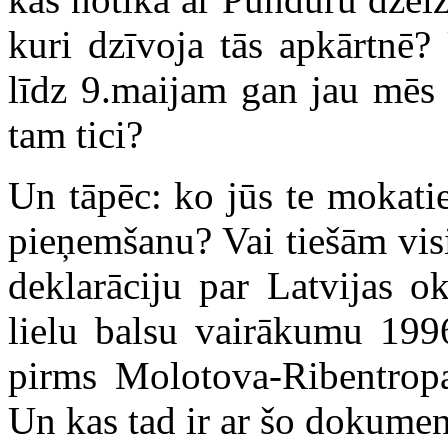
kuri dzīvoja tās apkārtnē?
līdz 9.maijam gan jau mēs 
tam tici?
Un tāpēc: ko jūs te mokati
pieņemšanu? Vai tiešām visi
deklarāciju par Latvijas 
lielu balsu vairākumu 199
pirms Molotova-Ribentropa
Un kas tad ir ar šo dokume