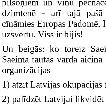
pilsoņiem un viņu pēcnācēj
dzimtenē - arī tajā paš
cīnāmies Eiropas Padomē, l
uzsvērtu. Viss ir bijis!
Un beigās: ko toreiz Saei
Saeima tautas vārdā aicina 
organizācijas
1) atzīt Latvijas okupācijas 
2) palīdzēt Latvijai likvidēt