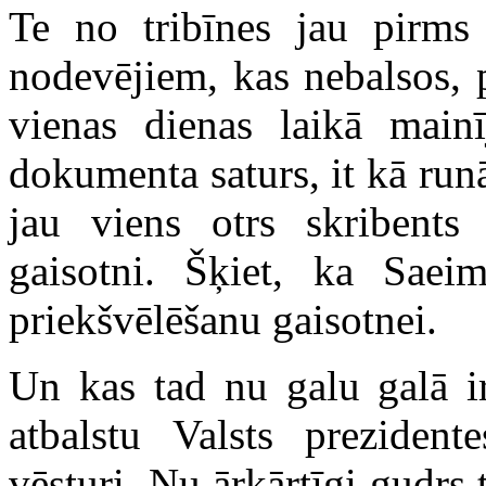
Te no tribīnes jau pirms 
nodevējiem, kas nebalsos, 
vienas dienas laikā main
dokumenta saturs, it kā ru
jau viens otrs skribents 
gaisotni. Šķiet, ka Saei
priekšvēlēšanu gaisotnei.
Un kas tad nu galu galā ir
atbalstu Valsts prezident
vēsturi. Nu ārkārtīgi gudrs 