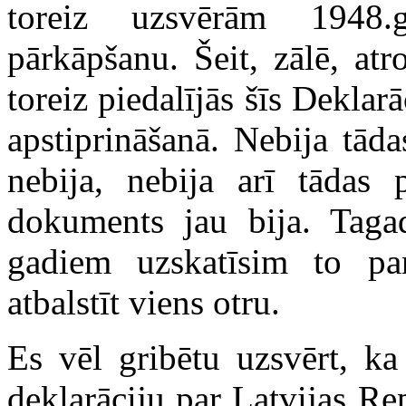
toreiz uzsvērām 1948.
pārkāpšanu. Šeit, zālē, atr
toreiz piedalījās šīs Deklar
apstiprināšanā. Nebija tādas
nebija, nebija arī tādas p
dokuments jau bija. Tag
gadiem uzskatīsim to pa
atbalstīt viens otru.
Es vēl gribētu uzsvērt, ka
deklarāciju par Latvijas Re