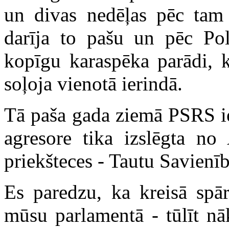
un divas nedēļas pēc tam
darīja to pašu un pēc Poli
kopīgu karaspēka parādi, k
soļoja vienotā ierindā.
Tā paša gada ziemā PSRS ie
agresore tika izslēgta no
priekšteces - Tautu Savienīb
Es paredzu, ka kreisā spār
mūsu parlamentā - tūlīt nā