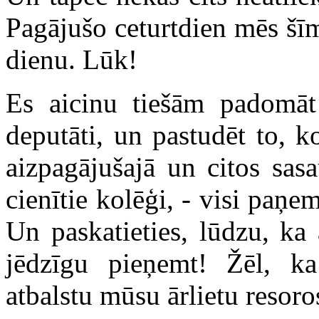
Pagājušo ceturtdien mēs šī
dienu. Lūk!
Es aicinu tiešām padomā
deputāti, un pastudēt to, k
aizpagājušajā un citos sas
cienītie kolēģi, - visi paņem
Un paskatieties, lūdzu, ka
jēdzīgu pieņemt! Žēl, k
atbalstu mūsu ārlietu resoro