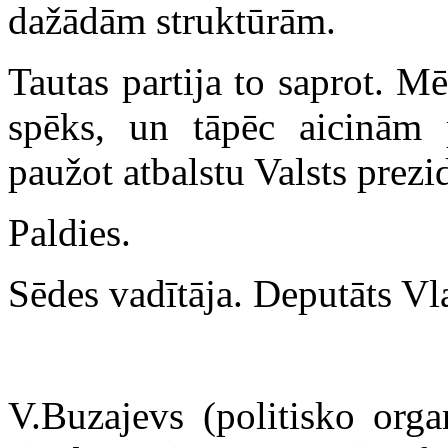
dažādām struktūrām.
Tautas partija to saprot. M
spēks, un tāpēc aicinām 
paužot atbalstu Valsts prezid
Paldies.
Sēdes vadītāja. Deputāts Vl
V.Buzajevs (politisko orga