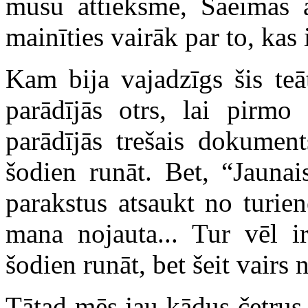
mūsu attieksmē, Saeimas a
mainīties vairāk par to, kas i
Kam bija vajadzīgs šis teā
parādījās otrs, lai pirmo
parādījās trešais dokumen
šodien runāt. Bet, “Jaunais
parakstus atsaukt no turie
mana nojauta... Tur vēl i
šodien runāt, bet šeit vairs
Tātad mēs jau kādus četrus