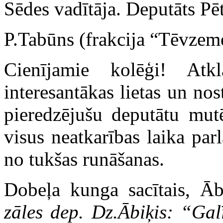
Sēdes vadītāja. Deputāts Pē
P.Tabūns (frakcija “Tēvzem
Cienījamie kolēģi! Atkl
interesantākas lietas un nos
pieredzējušu deputātu mut
visus neatkarības laika par
no tukšas runāšanas.
Dobeļa kunga sacītais, Ā
zāles dep. Dz.Ābiķis: “Ga