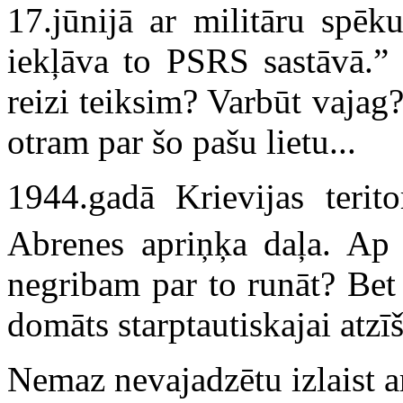
17.jūnijā ar militāru spēk
iekļāva to PSRS sastāvā.” 
reizi teiksim? Varbūt vajag? 
otram par šo pašu lietu...
1944.gadā Krievijas terito
Abrenes apriņķa daļa. A
negribam par to runāt? Bet
domāts starptautiskajai atzīš
Nemaz nevajadzētu izlaist a