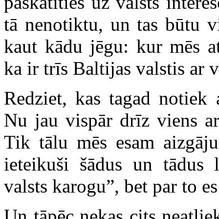
paskatīties uz valsts inte
tā nenotiktu, un tas būtu 
kaut kādu jēgu: kur mēs at
ka ir trīs Baltijas valstis a
Redziet, kas tagad notiek 
Nu jau vispār drīz viens ar
Tik tālu mēs esam aizgājuš
ieteikuši šādus un tādus 
valsts karogu”, bet par to e
Un tāpēc nekas cits neatliek,