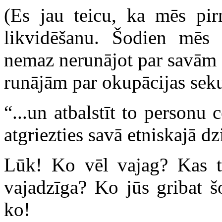
(Es jau teicu, ka mēs pi
likvidēšanu. Šodien mēs 
nemaz nerunājot par savām z
runājām par okupācijas seku
“...un atbalstīt to personu 
atgriezties savā etniskajā d
Lūk! Ko vēl vajag? Kas t
vajadzīga? Ko jūs gribat š
ko!