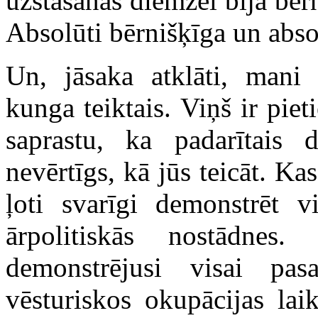
uzstāšanās diemžēl bija bēr
Absolūti bērnišķīga un absol
Un, jāsaka atklāti, mani 
kunga teiktais. Viņš ir piet
saprastu, ka padarītais 
nevērtīgs, kā jūs teicāt. Kas
ļoti svarīgi demonstrēt v
ārpolitiskās nostādnes.
demonstrējusi visai pasa
vēsturiskos okupācijas lai