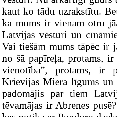
kaut ko tādu uzrakstītu. Be
ka mums ir vienam otru jāa
Latvijas vēsturi un cīnāmi
Vai tiešām mums tāpēc ir j
no šā papīreļa, protams, ir
vienotība”, protams, ir 
Krievijas Miera līgums un 
padomājis par tiem Latvi
tēvamājas ir Abrenes pusē? 
kas notika ar Punduru dzelz