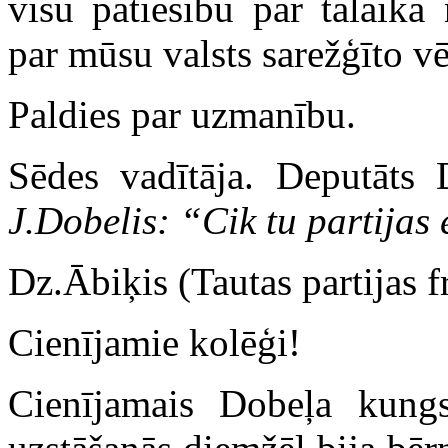
visu patiesību par tālaik
par mūsu valsts sarežģīto vē
Paldies par uzmanību.
Sēdes vadītāja. Deputāts 
J.Dobelis: “Cik tu partijas 
Dz.Ābiķis (Tautas partijas fr
Cienījamie kolēģi!
Cienījamais Dobeļa kungs