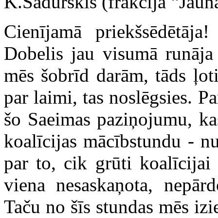
K.Šadurskis (frakcija “Jauna
Cienījamā priekšsēdētāja!
Dobelis jau visumā runāja
mēs šobrīd darām, tāds ļoti
par laimi, tas noslēgsies. P
šo Saeimas paziņojumu, kas 
koalīcijas mācībstundu - nu
par to, cik grūti koalīcijai
viena nesaskaņota, nepārd
Taču no šīs stundas mēs iz