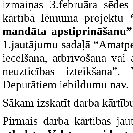
izmaiņas 3.februāra sēdes
kārtībā lēmuma projektu
mandāta apstiprināšanu”
1.jautājumu sadaļā “Amatpe
iecelšana, atbrīvošana vai 
neuzticības izteikšana”.
Deputātiem iebildumu nav. D
Sākam izskatīt darba kārtīb
Pirmais darba kārtības ja