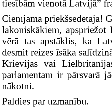
tiesībām vienotā Latvijā” fr
Cienījamā priekšsēdētāja! 
lakoniskākiem, apspriežot 
vērā tas apstāklis, ka La
desmit reizes īsāka salīdzin
Krievijas vai Lielbritānij
parlamentam ir pārsvarā jā
nākotni.
Paldies par uzmanību.