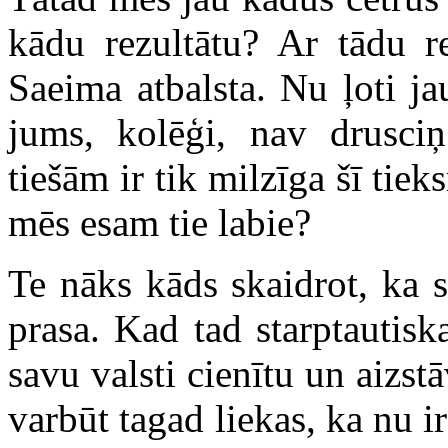
kādu rezultātu? Ar tādu re
Saeima atbalsta. Nu ļoti ja
jums, kolēģi, nav drusciņ
tiešām ir tik milzīga šī tiek
mēs esam tie labie?
Te nāks kāds skaidrot, ka s
prasa. Kad tad starptautiska
savu valsti cienītu un aizst
varbūt tagad liekas, ka nu ir 