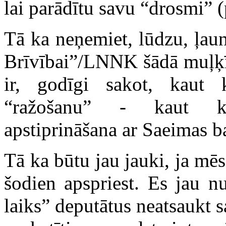
lai parādītu savu “drosmi” 
Tā ka neņemiet, lūdzu, ļau
Brīvībai”/LNNK šādā muļķīg
ir, godīgi sakot, kaut
“ražošanu” - kaut kā
apstiprināšana ar Saeimas b
Tā ka būtu jau jauki, ja m
šodien apspriest. Es jau nu
laiks” deputātus neatsaukt 