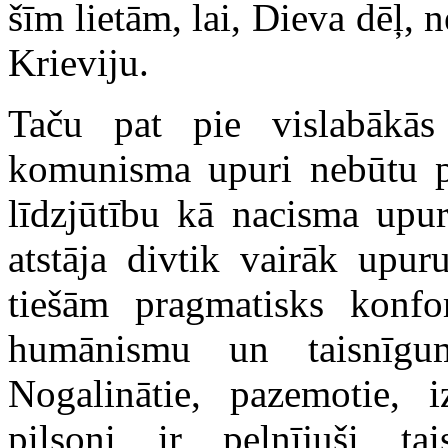
šīm lietām, lai, Dieva dēļ, 
Krieviju.
Taču pat pie vislabākās
komunisma upuri nebūtu pa
līdzjūtību kā nacisma upu
atstāja divtik vairāk upur
tiešām pragmatisks konf
humānismu un taisnīg
Nogalinātie, pazemotie, i
pilsoņi ir pelnījuši ta