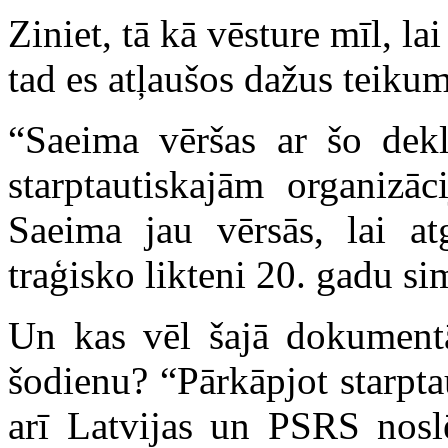
Ziniet, tā kā vēsture mīl, la
tad es atļaušos dažus teiku
“Saeima vēršas ar šo dekl
starptautiskajām organizā
Saeima jau vērsās, lai at
traģisko likteni 20. gadu sim
Un kas vēl šajā dokumentā 
šodienu? “Pārkāpjot starpta
arī Latvijas un PSRS nos