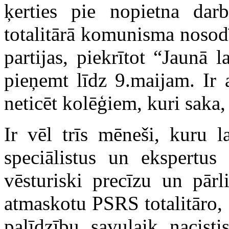
ķerties pie nopietna dar
totalitārā komunisma nosodī
partijas, piekrītot “Jaunā
pieņemt līdz 9.maijam. I
neticēt kolēģiem, kuri saka, 
Ir vēl trīs mēneši, kuru l
speciālistus un ekspertus 
vēsturiski precīzu un pārl
atmaskotu PSRS totalitāro,
palīdzību savulaik nacisti