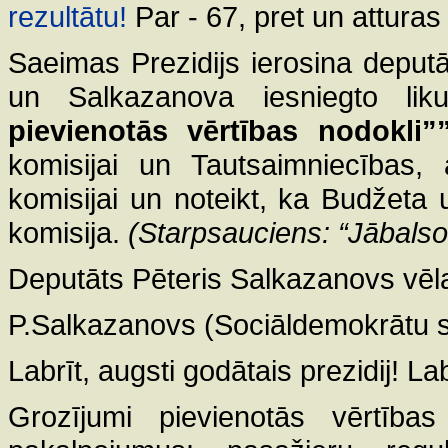
rezultātu!
Par - 67, pret un atturas
Saeimas Prezidijs ierosina deput
un Salkazanova iesniegto lik
pievienotās vērtības nodokli”
komisijai un Tautsaimniecības, 
komisijai un noteikt, ka Budžeta u
komisija.
(Starpsauciens: “Jābalso
Deputāts Pēteris Salkazanovs vēla
P.Salkazanovs (Sociāldemokrātu sa
Labrīt, augsti godātais prezidij! Lab
Grozījumi pievienotās vērtības