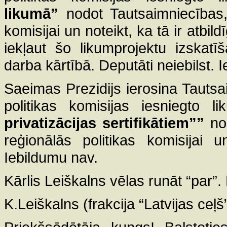
likumā”
nodot Tautsaimniecības, 
komisijai un noteikt, ka tā ir atbil
iekļaut šo likumprojektu izskat
darba kārtībā. Deputāti neiebilst. 
Saeimas Prezidijs ierosina Tautsa
politikas komisijas iesniegto l
privatizācijas sertifikātiem””
no
reģionālās politikas komisijai u
Iebildumu nav.
Kārlis Leiškalns vēlas runāt “par”.
K.Leiškalns (frakcija “Latvijas ceļš”