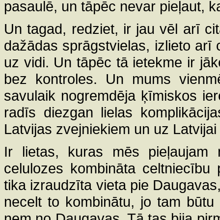
pasaulē, un tāpēc nevar pieļaut, ka
Un tagad, redziet, ir jau vēl arī ci
dažādas sprāgstvielas, izlieto arī 
uz vidi. Un tāpēc tā ietekme ir jāk
bez kontroles. Un mums vienmēr 
savulaik nogremdēja ķīmiskos ier
radīs diezgan lielas komplikācija
Latvijas zvejniekiem un uz Latvijai 
Ir lietas, kuras mēs pieļaujam 
celulozes kombināta celtniecību
tika izraudzīta vieta pie Daugavas,
necelt to kombinātu, jo tam būt
ņem no Daugavas. Tā tas bija pirms