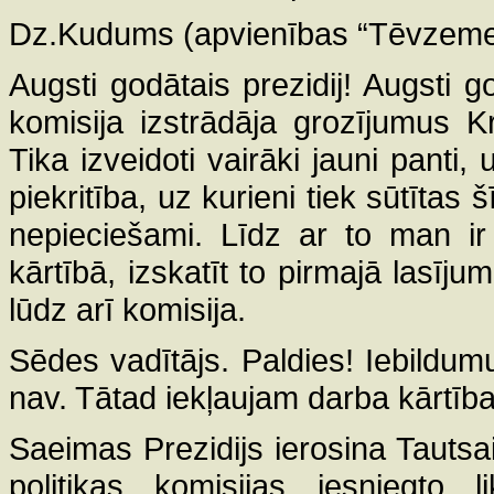
Dz.Kudums (apvienības “Tēvzemei 
Augsti godātais prezidij! Augsti g
komisija izstrādāja grozījumus Kr
Tika izveidoti vairāki jauni panti,
piekritība, uz kurieni tiek sūtītas 
nepieciešami. Līdz ar to man ir
kārtībā, izskatīt to pirmajā lasīju
lūdz arī komisija.
Sēdes vadītājs. Paldies! Iebildu
nav. Tātad iekļaujam darba kārtīb
Saeimas Prezidijs ierosina Tautsa
politikas komisijas iesniegto 