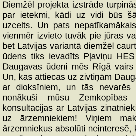
Diemžēl projekta izstrāde turpinās 
par ietekmi, kādi uz vidi būs š
uzcelts. Un pats nepatīkamākais
vienmēr izvieto tuvāk pie jūras vai
bet Latvijas variantā diemžēl caurt
ūdens tiks ievadīts Pļaviņu HE
Daugavas ūdeni mēs Rīgā vairs 
Un, kas attiecas uz zivtiņām Dauga
ar dioksīniem, un tās nevarēs i
nonākuši mūsu Zemkopības min
konsultācijas ar Latvijas zinātniek
uz ārzemniekiem! Viņiem mak
ārzemniekus absolūti neinteresē, k