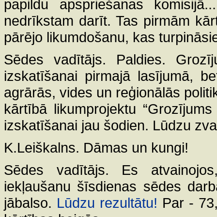
papildu apspriešanas komisijā
nedrīkstam darīt. Tas pirmām kārtā
pārējo likumdošanu, kas turpinās
Sēdes vadītājs. Paldies. Grozīj
izskatīšanai pirmajā lasījumā, b
agrārās, vides un reģionālās politi
kārtībā likumprojektu “Grozījums l
izskatīšanai jau šodien. Lūdzu zv
K.Leiškalns. Dāmas un kungi!
Sēdes vadītājs. Es atvainojos
iekļaušanu šīsdienas sēdes darba
jābalso.
Lūdzu rezultātu!
Par - 73,