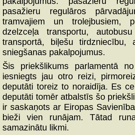
pakalpojumus: pasažieru reg
pasažieru regulāros pārvadāju
tramvajiem un trolejbusiem, 
dzelzceļa transportu, autobusu
transportā, biļešu tirdzniecību
sniegšanas pakalpojumus.
Šis priekšlikums parlamentā no
iesniegts jau otro reizi, pirmor
deputāti toreiz to noraidīja. Es c
deputāti tomēr atbalstīs šo priekš
ir saskaņots ar Eiropas Savienība
bieži vien runājam. Tātad runa
samazinātu likmi.