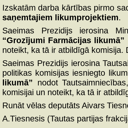
Izskatām darba kārtības pirmo sa
saņemtajiem likumprojektiem
.
Saeimas Prezidijs ierosina Mini
“Grozījumi Farmācijas likumā”
noteikt, ka tā ir atbildīgā komisija. 
Saeimas Prezidijs ierosina Tautsa
politikas komisijas iesniegto liku
likumā”
nodot Tautsaimniecības, 
komisijai un noteikt, ka tā ir atbild
Runāt vēlas deputāts Aivars Tiesn
A.Tiesnesis (Tautas partijas frakcij