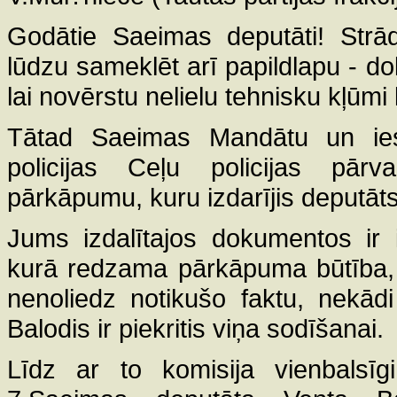
Godātie Saeimas deputāti! Str
lūdzu sameklēt arī papildlapu - d
lai novērstu nelielu tehnisku kļūm
Tātad Saeimas Mandātu un ies
policijas Ceļu policijas pārv
pārkāpumu, kuru izdarījis deputāts
Jums izdalītajos dokumentos ir i
kurā redzama pārkāpuma būtība, 
nenoliedz notikušo faktu, nekādi 
Balodis ir piekritis viņa sodīšanai.
Līdz ar to komisija vienbalsīgi