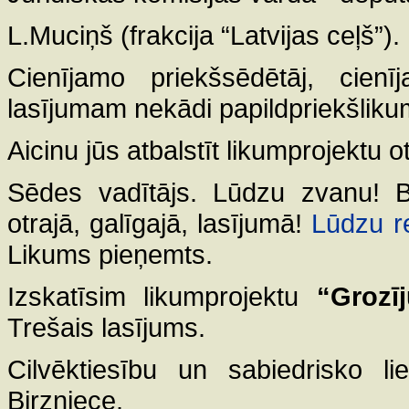
L.Muciņš (frakcija “Latvijas ceļš”).
Cienījamo priekšsēdētāj, cienī
lasījumam nekādi papildpriekšlikum
Aicinu jūs atbalstīt likumprojektu o
Sēdes vadītājs. Lūdzu zvanu! B
otrajā, galīgajā, lasījumā!
Lūdzu re
Likums pieņemts.
Izskatīsim likumprojektu
“Grozī
Trešais lasījums.
Cilvēktiesību un sabiedrisko l
Birzniece.