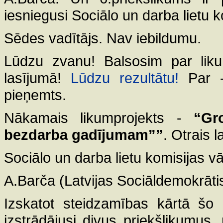
iesniegusi Sociālo un darba lietu ko
Sēdes vadītājs. Nav iebildumu.
Lūdzu zvanu! Balsosim par likum
lasījumā!
Lūdzu rezultātu!
Par -
pieņemts.
Nākamais likumprojekts -
“Gr
bezdarba gadījumam””
. Otrais l
Sociālo un darba lietu komisijas v
A.Barča (Latvijas Sociāldemokrātisk
Izskatot steidzamības kārtā šo 
izstrādājusi divus priekšlikumus,