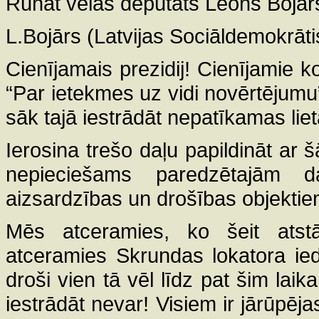
Runāt vēlas deputāts Leons Bojār
L.Bojārs (Latvijas Sociāldemokrātis
Cienījamais prezidij! Cienījamie k
“Par ietekmes uz vidi novērtējumu”
sāk tajā iestrādāt nepatīkamas liet
Ierosina trešo daļu papildināt ar
nepieciešams paredzētajām d
aizsardzības un drošības objektie
Mēs atceramies, ko šeit atst
atceramies Skrundas lokatora ie
droši vien tā vēl līdz pat šim la
iestrādāt nevar! Visiem ir jārūpēja