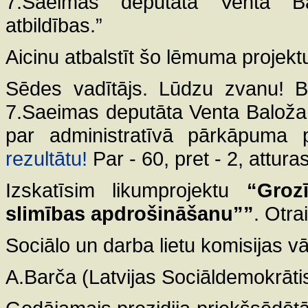
7.Saeimas deputāta Venta Ba
atbildības.”
Aicinu atbalstīt šo lēmuma projekt
Sēdes vadītājs. Lūdzu zvanu! Ba
7.Saeimas deputāta Venta Baloža 
par administratīvā pārkāpuma 
rezultātu!
Par - 60, pret - 2, attur
Izskatīsim likumprojektu
“Groz
slimības apdrošināšanu””
. Otra
Sociālo un darba lietu komisijas v
A.Barča (Latvijas Sociāldemokrātisk