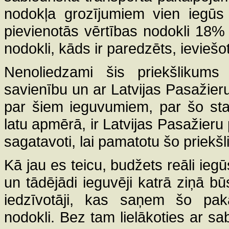
nodokļa grozījumiem vien iegūs 
pievienotās vērtības nodokli 18%
nodokli, kāds ir paredzēts, ievieš
Nenoliedzami šis priekšlikums
savienību un ar Latvijas Pasažieru
par šiem ieguvumiem, par šo sta
latu apmērā, ir Latvijas Pasažieru 
sagatavoti, lai pamatotu šo priekš
Kā jau es teicu, budžets reāli ie
un tādējādi ieguvēji katrā ziņā būs
iedzīvotāji, kas saņem šo pak
nodokli. Bez tam lielākoties ar sab