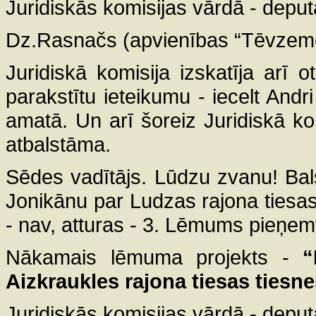
Juridiskās komisijas vārdā - depu
Dz.Rasnačs (apvienības “Tēvzemei
Juridiskā komisija izskatīja arī o
parakstītu ieteikumu - iecelt And
amatā. Un arī šoreiz Juridiskā ko
atbalstāma.
Sēdes vadītājs. Lūdzu zvanu! Bal
Jonikānu par Ludzas rajona tiesas
- nav, atturas - 3. Lēmums pieņem
Nākamais lēmuma projekts -
“
Aizkraukles rajona tiesas tiesne
Juridiskās komisijas vārdā - depu