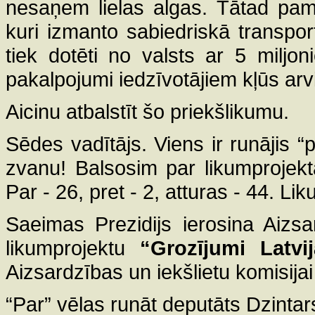
nesaņem lielas algas. Tātad pamat
kuri izmanto sabiedriskā transpo
tiek dotēti no valsts ar 5 miljon
pakalpojumi iedzīvotājiem kļūs arvi
Aicinu atbalstīt šo priekšlikumu.
Sēdes vadītājs. Viens ir runājis “
zvanu! Balsosim par likumproje
Par - 26, pret - 2, atturas - 44. L
Saeimas Prezidijs ierosina Aizsa
likumprojektu
“Grozījumi Latvi
Aizsardzības un iekšlietu komisijai 
“Par” vēlas runāt deputāts Dzinta