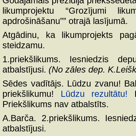
Godājamais prezidija priekšsēdētāj,
likumprojektu “Grozījumi li
apdrošināšanu”” otrajā lasījumā.
Atgādinu, ka likumprojekts pag
steidzamu.
1.priekšlikums. Iesniedzis dep
atbalstījusi.
(No zāles dep. K.Leišk
Sēdes vadītājs. Lūdzu zvanu! Bal
priekšlikumu!
Lūdzu rezultātu!
P
Priekšlikums nav atbalstīts.
A.Barča. 2.priekšlikums. Iesnied
atbalstījusi.