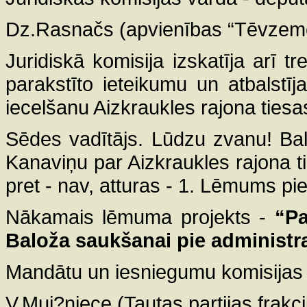
Dz.Rasnačs (apvienības “Tēvzemei
Juridiskā komisija izskatīja arī t
parakstīto ieteikumu un atbalstī
iecelšanu Aizkraukles rajona ties
Sēdes vadītājs. Lūdzu zvanu! Bals
Kanaviņu par Aizkraukles rajona t
pret - nav, atturas - 1. Lēmums pi
Nākamais lēmuma projekts -
“Pa
Baloža saukšanai pie administra
Mandātu un iesniegumu komisijas 
V.Mui?niece (Tautas partijas frakci