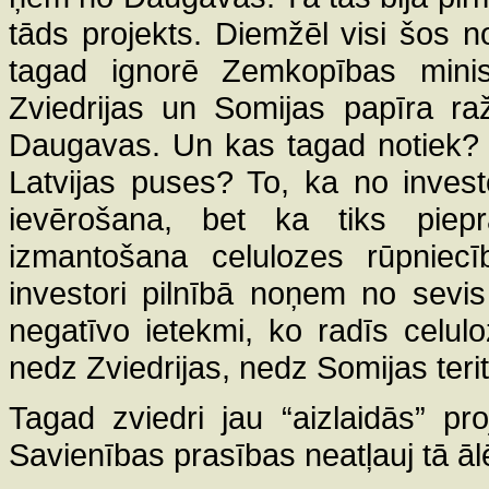
tāds projekts. Diemžēl visi šos n
tagad ignorē Zemkopības minist
Zviedrijas un Somijas papīra ra
Daugavas. Un kas tagad notiek? K
Latvijas puses? To, ka no invest
ievērošana, bet ka tiks piepr
izmantošana celulozes rūpnie
investori pilnībā noņem no sevis
negatīvo ietekmi, ko radīs celu
nedz Zviedrijas, nedz Somijas teritor
Tagad zviedri jau “aizlaidās” pr
Savienības prasības neatļauj tā ālēt