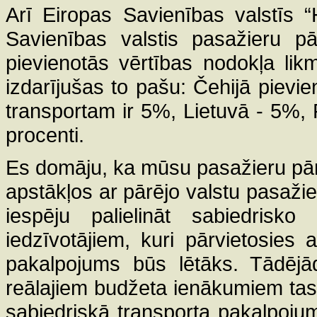
Arī Eiropas Savienības valstīs 
Savienības valstis pasažieru p
pievienotās vērtības nodokļa likm
izdarījušas to pašu: Čehijā pievi
transportam ir 5%, Lietuvā - 5%, 
procenti.
Es domāju, ka mūsu pasažieru pā
apstākļos ar pārējo valstu pasaži
iespēju palielināt sabiedrisk
iedzīvotājiem, kuri pārvietosies 
pakalpojums būs lētāks. Tādēj
reālajiem budžeta ienākumiem tas
sabiedriskā transporta pakalpojum