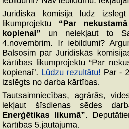
iebildumi? Nav iebildumu. Iekļauj
Juridiskā komisija lūdz izslē
likumprojektu
“Par nekustam
kopienai”
un neiekļaut to S
4.novembrim. Ir iebildumi? Arg
Balsosim par Juridiskās komisija
kārtības likumprojektu “Par ne
kopienai”.
Lūdzu rezultātu!
Par - 2
izslēgts no darba kārtības.
Tautsaimniecības, agrārās, vide
iekļaut šīsdienas sēdes dar
Enerģētikas likumā”
. Deputāti
kārtības 5.jautājuma.