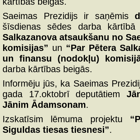
kārtības beigās.
Saeimas Prezidijs ir saņēmis
d
šīsdienas sēdes darba kārtīb
Salkazanova atsaukšanu no Sae
komisijas”
un
“Par Pētera Salk
un finansu (nodokļu) komisij
darba kārtības beigās.
Informēju jūs, ka Saeimas Prezidij
gada 17.oktobrī deputātiem
Jā
Jānim Ādamsonam
.
Izskatīsim lēmuma projektu
“P
Siguldas tiesas tiesnesi”
.