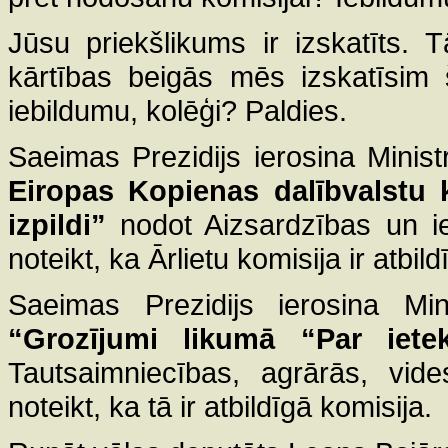
Jūsu priekšlikums ir izskatīts.
kārtības beigās mēs izskatīsim 
iebildumu, kolēģi? Paldies.
Saeimas Prezidijs ierosina Minist
Eiropas Kopienas dalībvalstu 
izpildi”
nodot Aizsardzības un iek
noteikt, ka Ārlietu komisija ir atbi
Saeimas Prezidijs ierosina Mini
“Grozījumi likumā “Par iet
Tautsaimniecības, agrārās, vide
noteikt, ka tā ir atbildīgā komisija.