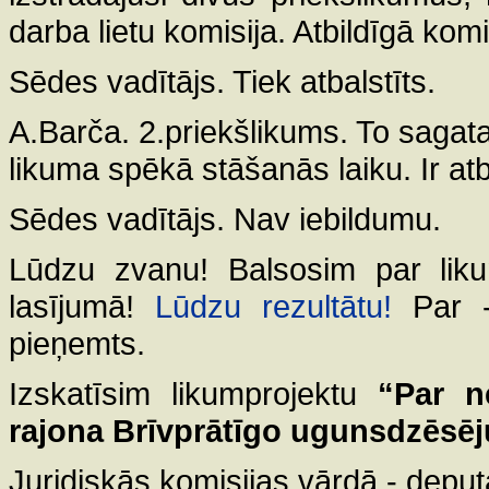
darba lietu komisija. Atbildīgā komisi
Sēdes vadītājs. Tiek atbalstīts.
A.Barča. 2.priekšlikums. To sagata
likuma spēkā stāšanās laiku. Ir atb
Sēdes vadītājs. Nav iebildumu.
Lūdzu zvanu! Balsosim par likum
lasījumā!
Lūdzu rezultātu!
Par -
pieņemts.
Izskatīsim likumprojektu
“Par n
rajona Brīvprātīgo ugunsdzēsēj
Juridiskās komisijas vārdā - depu