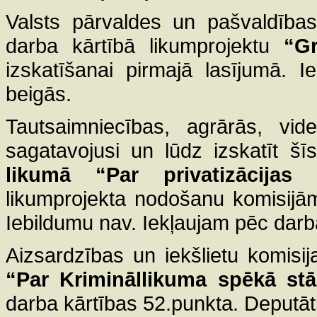
Valsts pārvaldes un pašvaldības
darba kārtībā likumprojektu
“G
izskatīšanai pirmajā lasījumā. 
beigās.
Tautsaimniecības, agrārās, vide
sagatavojusi un lūdz izskatīt š
likumā “Par privatizācijas s
likumprojekta nodošanu komisijām
Iebildumu nav. Iekļaujam pēc darb
Aizsardzības un iekšlietu komisi
“Par Krimināllikuma spēkā stā
darba kārtības 52.punkta. Deputāti 