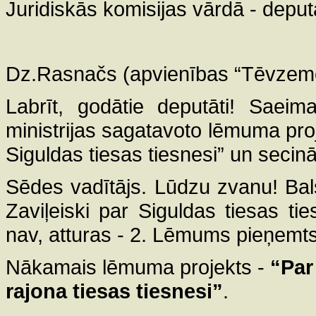
Juridiskās komisijas vārdā - depu
Dz.Rasnačs (apvienības “Tēvzemei
Labrīt, godātie deputāti! Saeima
ministrijas sagatavoto lēmuma pro
Siguldas tiesas tiesnesi” un secin
Sēdes vadītājs. Lūdzu zvanu! Bal
Zaviļeiski par Siguldas tiesas tie
nav, atturas - 2. Lēmums pieņemts
Nākamais lēmuma projekts -
“Par
rajona tiesas tiesnesi”
.