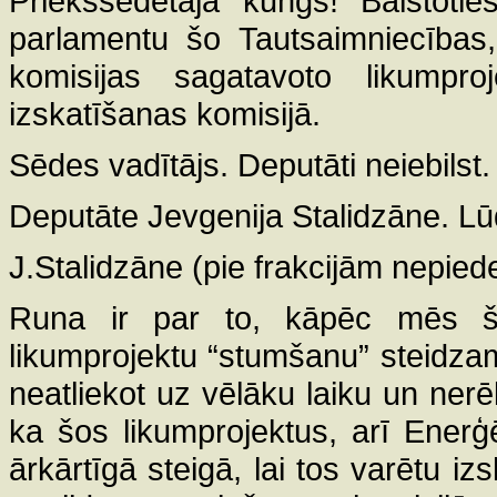
Priekšsēdētāja kungs! Balstotie
parlamentu šo Tautsaimniecības,
komisijas sagatavoto likumpro
izskatīšanas komisijā.
Sēdes vadītājs. Deputāti neiebilst.
Deputāte Jevgenija Stalidzāne. Lū
J.Stalidzāne (pie frakcijām nepied
Runa ir par to, kāpēc mēs šo
likumprojektu “stumšanu” steidzamī
neatliekot uz vēlāku laiku un ner
ka šos likumprojektus, arī Enerģēt
ārkārtīgā steigā, lai tos varētu iz