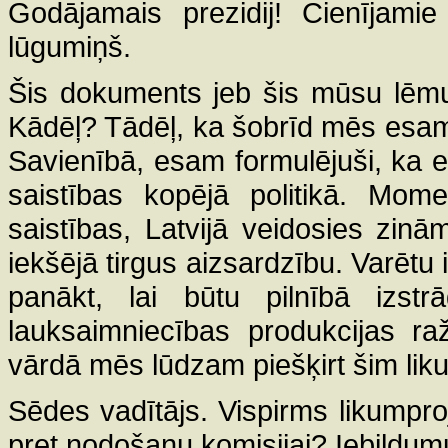
Godājamais prezidij! Cienījami
lūgumiņš.
Šis dokuments jeb šis mūsu lēmum
Kādēļ? Tādēļ, ka šobrīd mēs esam
Savienībā, esam formulējuši, ka e
saistības kopējā politikā. Mo
saistības, Latvijā veidosies zin
iekšējā tirgus aizsardzību. Varētu
panākt, lai būtu pilnībā izst
lauksaimniecības produkcijas ra
vārdā mēs lūdzam piešķirt šim li
Sēdes vadītājs. Vispirms likumproje
pret nodošanu komisijai? Iebildum