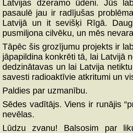
Latvijas dzeramo ūdeni. Jūs la
pasaulē jau ir radījušas problēmas
Latvijā un it sevišķi Rīgā. Dau
pusmiljona cilvēku, un mēs nevaram
Tāpēc šis grozījumu projekts ir labs
jāpapildina konkrēti tā, lai Latvijā
dedzinātavas un lai Latvija netiktu
savesti radioaktīvie atkritumi un v
Paldies par uzmanību.
Sēdes vadītājs. Viens ir runājis “
nevēlas.
Lūdzu zvanu! Balsosim par lik