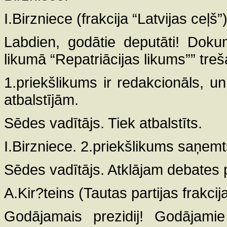
I.Birzniece (frakcija “Latvijas ceļš”)
Labdien, godātie deputāti! Doku
likumā “Repatriācijas likums”” treš
1.priekšlikums ir redakcionāls, u
atbalstījām.
Sēdes vadītājs. Tiek atbalstīts.
I.Birzniece. 2.priekšlikums saņemt
Sēdes vadītājs. Atklājam debates p
A.Kir?teins (Tautas partijas frakcija
Godājamais prezidij! Godājamie