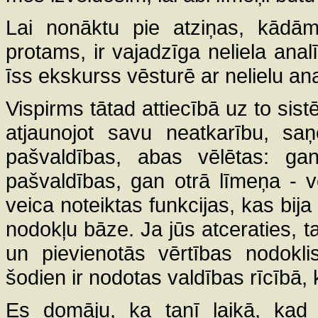
Lai nonāktu pie atziņas, kādām
protams, ir vajadzīga neliela analīz
īss ekskurss vēsturē ar nelielu ana
Vispirms tātad attiecībā uz to sist
atjaunojot savu neatkarību, sa
pašvaldības, abas vēlētas: ga
pašvaldības, gan otrā līmeņa - 
veica noteiktas funkcijas, kas bija
nodokļu bāze. Ja jūs atceraties, ta
un pievienotās vērtības nodokli
šodien ir nodotas valdības rīcībā, 
Es domāju, ka tanī laikā, kad 