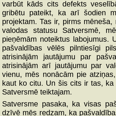
varbūt kāds cits defekts veselī
gribētu pateikt, ka arī šodien
projektam. Tas ir, pirms mēneša, rū
valodas statusu Satversmē, mē
pieņēmām noteiktus labojumus. U
pašvaldības vēlēs pilntiesīgi pi
atrisinājām jautājumu par pašv
atrisinājām arī jautājumu par va
vienu, mēs nonācām pie atziņas, 
kaut ko citu. Un šis cits ir tas, 
Satversmē teiktajam.
Satversme pasaka, ka visas pašval
dzīvē mēs redzam, ka pašvaldības