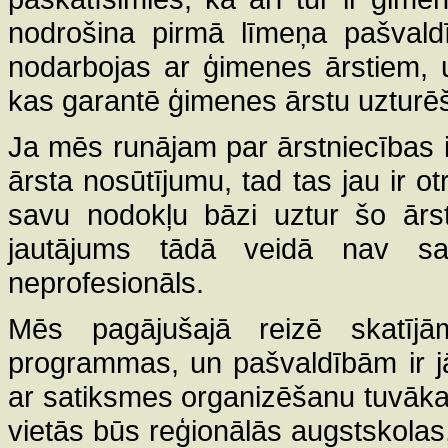
nodrošina pirmā līmeņa pašvald
nodarbojas ar ģimenes ārstiem, 
kas garantē ģimenes ārstu uzturē
Ja mēs runājam par ārstniecības 
ārsta nosūtījumu, tad tas jau ir o
savu nodokļu bāzi uztur šo ārst
jautājums tādā veidā nav sak
neprofesionāls.
Mēs pagājušajā reizē skatījā
programmas, un pašvaldībām ir jā
ar satiksmes organizēšanu tuvākaj
vietās būs reģionālās augstskolas,