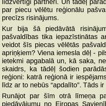
līdzvērtīgi partneri. Un tādēļ pa
par piecu vēlētu reģionālu pašvald
precīzs risinājums.
Kur bija šā piedāvātā risināju
pašvaldības tika iepazīstinātas ar
veidot šīs piecas vēlētās pašval
apriņķiem? Viena iemesla dēļ - pi
ietekmi apgabalā un, kā saka, ned
skaidrs, ka tādēļ šodien parādā
reģioni: katrā reģionā ir iespējams
līdz ar to nebūs “apdalīto”. Tāds ir
Runājot par šīm otrā līmeņa pa
piedāvājumu no Eiropas Savienība