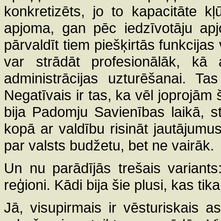
konkretizēts, jo to kapacitāte kļū
apjoma, gan pēc iedzīvotāju apj
pārvaldīt tiem piešķirtās funkcijas 
var strādāt profesionālāk, kā 
administrācijas uzturēšanai. Ta
Negatīvais ir tas, ka vēl joprojām ši
bija Padomju Savienības laikā, str
kopā ar valdību risināt jautājum
par valsts budžetu, bet ne vairāk.
Un nu parādījās trešais variants
reģioni. Kādi bija šie plusi, kas tika
Jā, visupirmais ir vēsturiskais as