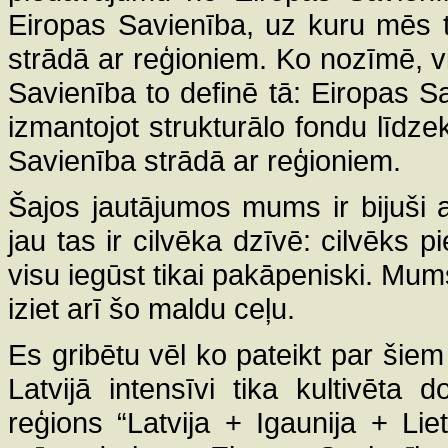
Eiropas Savienība, uz kuru mēs t
strādā ar reģioniem. Ko nozīmē, vi
Savienība to definē tā: Eiropas Sav
izmantojot strukturālo fondu līdz
Savienība strādā ar reģioniem.
Šajos jautājumos mums ir bijuši a
jau tas ir cilvēka dzīvē: cilvēks
visu iegūst tikai pakāpeniski. Mums 
iziet arī šo maldu ceļu.
Es gribētu vēl ko pateikt par šie
Latvijā intensīvi tika kultivēta
reģions “Latvija + Igaunija + Li