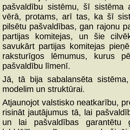
pašvaldību sistēmu, šī sistēma
vērā, protams, arī tas, ka šī si
pilsētu pašvaldības, gan rajonu p
partijas komitejas, un šie cilvēk
savukārt partijas komitejas pieņ
raksturīgos lēmumus, kurus pēc
pašvaldību līmenī.
Jā, tā bija sabalansēta sistēma,
modelim un struktūrai.
Atjaunojot valstisko neatkarību, 
risināt jautājumus tā, lai pašval
un lai pašvaldības garantētu 