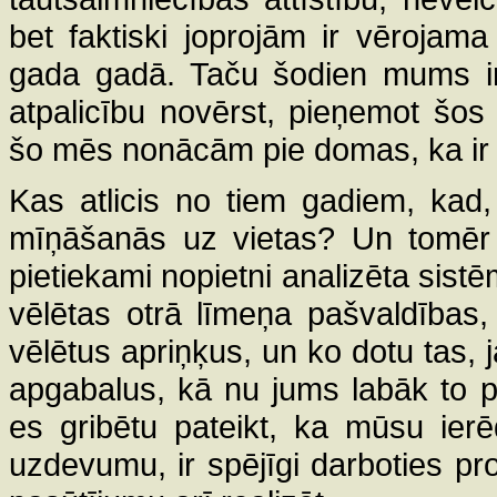
bet faktiski joprojām ir vērojam
gada gadā. Taču šodien mums ir 
atpalicību novērst, pieņemot šo
šo mēs nonācām pie domas, ka ir j
Kas atlicis no tiem gadiem, kad, 
mīņāšanās uz vietas? Un tomēr e
pietiekami nopietni analizēta sistē
vēlētas otrā līmeņa pašvaldības,
vēlētus apriņķus, un ko dotu tas, 
apgabalus, kā nu jums labāk to pa
es gribētu pateikt, ka mūsu ierēd
uzdevumu, ir spējīgi darboties profe