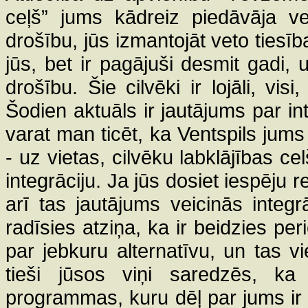
ceļš” jums kādreiz piedāvāja ve
drošību, jūs izmantojāt veto tiesīb
jūs, bet ir pagājuši desmit gadi,
drošību. Šie cilvēki ir lojāli, vis
Šodien aktuāls ir jautājums par int
varat man ticēt, ka Ventspils jums
- uz vietas, cilvēku labklājības ce
integrāciju. Ja jūs dosiet iespēju r
arī tas jautājums veicinās integr
radīsies atziņa, ka ir beidzies peri
par jebkuru alternatīvu, un tas v
tieši jūsos viņi saredzēs, ka
programmas, kuru dēļ par jums ir