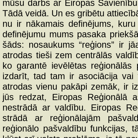
mūsu darbs ar Eiropas Savienību
Tādā veidā. Un es gribētu attiecī
nu ir nākamais definējums, kuru
definējumu mums pasaka priekšā 
šāds: nosaukums “reģions” ir jāa
atrodas tieši zem centrālās valdī
ko garantē ievēlētas reģionālās
izdarīt, tad tam ir asociācija va
atrodas vienu pakāpi zemāk, ir iz
jūs redzat, Eiropas Reģionālā a
nestrādā ar valdību. Eiropas Re
strādā ar reģionālajām pašval
reģionālo pašvaldību funkcijas, t