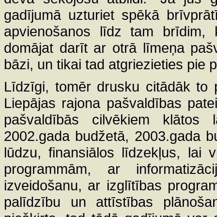
gadījumā uzturiet spēkā brīvprāt
apvienošanos līdz tam brīdim,
domājat darīt ar otrā līmeņa paš
bāzi, un tikai tad atgriezieties pie
Līdzīgi, tomēr drusku citādāk to
Liepājas rajona pašvaldības patei
pašvaldībās cilvēkiem klātos 
2002.gada budžetā, 2003.gada bu
lūdzu, finansiālos līdzekļus, lai
programmām, ar informatizāci
izveidošanu, ar izglītības progr
palīdzību un attīstības plānoš