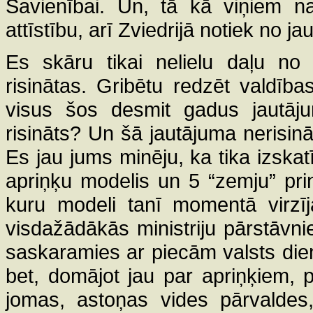
Savienībai. Un, tā kā viņiem na
attīstību, arī Zviedrijā notiek no j
Es skāru tikai nelielu daļu no
risinātas. Gribētu redzēt valdības
visus šos desmit gadus jautājum
risināts? Un šā jautājuma nerisinā
Es jau jums minēju, ka tika izskatī
apriņķu modelis un 5 “zemju” prin
kuru modeli tanī momentā virzī
visdažādākās ministriju pārstāvn
saskaramies ar piecām valsts di
bet, domājot jau par apriņķiem,
jomas, astoņas vides pārvaldes