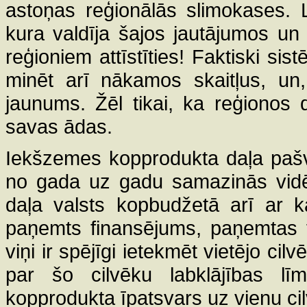
astoņas reģionālās slimokases. 
kura valdīja šajos jautājumos un
reģioniem attīstīties! Faktiski si
minēt arī nākamos skaitļus, un
jaunums. Žēl tikai, ka reģionos dz
savas ādas.
Iekšzemes kopprodukta daļa pašv
no gada uz gadu samazinās vidēj
daļa valsts kopbudžetā arī ar 
paņemts finansējums, paņemtas f
viņi ir spējīgi ietekmēt vietējo c
par šo cilvēku labklājības lī
kopprodukta īpatsvars uz vienu ci