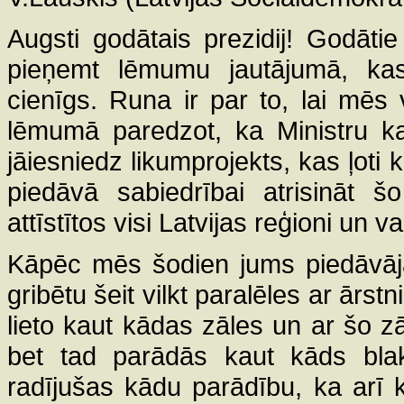
Augsti godātais prezidij! Godāt
pieņemt lēmumu jautājumā, kas
cienīgs. Runa ir par to, lai mēs 
lēmumā paredzot, ka Ministru ka
jāiesniedz likumprojekts, kas ļoti
piedāvā sabiedrībai atrisināt š
attīstītos visi Latvijas reģioni un 
Kāpēc mēs šodien jums piedāvāja
gribētu šeit vilkt paralēles ar ārst
lieto kaut kādas zāles un ar šo zā
bet tad parādās kaut kāds blaku
radījušas kādu parādību, ka arī kā