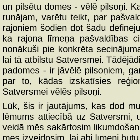
un pilsētu domes - vēlē pilsoņi. K
runājam, varētu teikt, par pašvald
rajoniem šodien dot šādu definēj
ka rajona līmeņa pašvaldības c
nonākuši pie konkrēta secinājum
lai tā atbilstu Satversmei. Tādēj
padomes - ir jāvēlē pilsoņiem, g
par to, kādas izskatīsies reģio
Satversmei vēlēs pilsoņi.
Lūk, šis ir jautājums, kas dod 
lēmums attiecībā uz Satversmi, 
veidā mēs sakārtosim likumdošan
mēs izveidosim, lai abi līmeņi būt