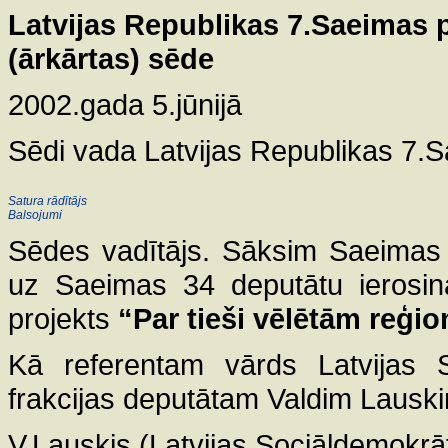
Latvijas Republikas 7.Saeimas
(ārkārtas) sēde
2002.gada 5.jūnijā
Sēdi vada Latvijas Republikas 7.
Satura rādītājs
Balsojumi
Sēdes vadītājs. Sāksim Saeimas ā
uz Saeimas 34 deputātu ierosin
projekts
“Par tieši vēlētām reģ
Kā referentam vārds Latvijas So
frakcijas deputātam Valdim Lausk
V.Lauskis (Latvijas Sociāldemokrāti