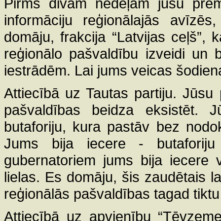
Pirms divām nedēļām jūsu premj
informāciju reģionālajās avīzē
domāju, frakcija “Latvijas ceļš”, k
reģionālo pašvaldību izveidi un
iestrādēm. Lai jums veicas šodien
Attiecībā uz Tautas partiju. Jūsu 
pašvaldības beidza eksistēt. J
butaforiju, kura pastāv bez nodo
Jums bija iecere - butaforij
gubernatoriem jums bija iecere v
lielas. Es domāju, šis zaudētais la
reģionālās pašvaldības tagad tiktu
Attiecībā uz apvienību “Tēvzeme