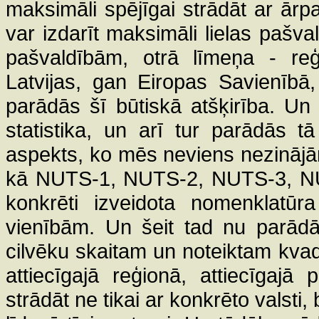
maksimāli spējīgai strādāt ar ārp
var izdarīt maksimāli lielas pašva
pašvaldībām, otrā līmeņa - re
Latvijas, gan Eiropas Savienībā
parādās šī būtiskā atšķirība. Un
statistika, un arī tur parādās 
aspekts, ko mēs neviens nezinājām
kā NUTS-1, NUTS-2, NUTS-3, NUTS
konkrēti izveidota nomenklatūra
vienībām. Un šeit tad nu parādā
cilvēku skaitam un noteiktam kvadrā
attiecīgajā reģionā, attiecīgajā
strādāt ne tikai ar konkrēto valsti,