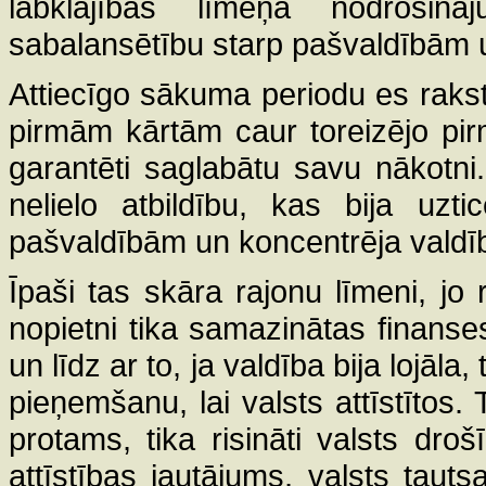
labklājības līmeņa nodroši
sabalansētību starp pašvaldībām 
Attiecīgo sākuma periodu es rakstur
pirmām kārtām caur toreizējo pirm
garantēti saglabātu savu nākotni. 
nelielo atbildību, kas bija uzt
pašvaldībām un koncentrēja valdī
Īpaši tas skāra rajonu līmeni, jo
nopietni tika samazinātas finanses
un līdz ar to, ja valdība bija lojāla
pieņemšanu, lai valsts attīstītos. 
protams, tika risināti valsts droš
attīstības jautājums, valsts tauts