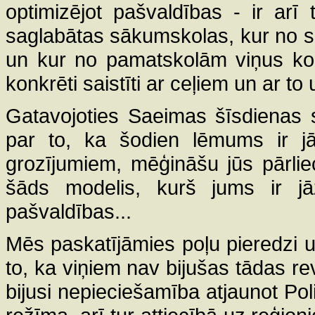
optimizējot pašvaldības - ir arī 
saglabātas sākumskolas, kur no 
un kur no pamatskolām viņus konc
konkrēti saistīti ar ceļiem un ar to
Gatavojoties Saeimas šīsdienas s
par to, ka šodien lēmums ir j
grozījumiem, mēģināšu jūs pārlieci
šāds modelis, kurš jums ir jā
pašvaldības...
Mēs paskatījāmies poļu pieredzi u
to, ka viņiem nav bijušas tādas r
bijusi nepieciešamība atjaunot Poli