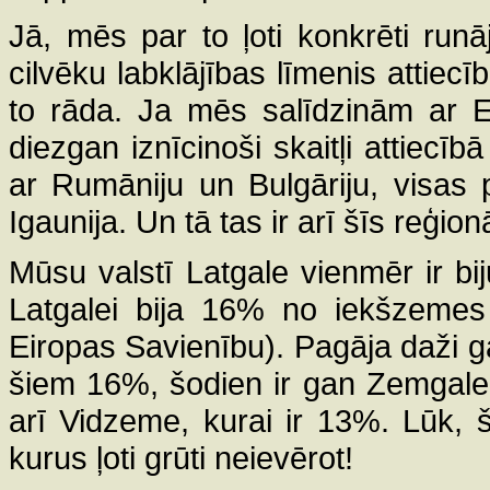
Jā, mēs par to ļoti konkrēti ru
cilvēku labklājības līmenis attiecī
to rāda. Ja mēs salīdzinām ar E
diezgan iznīcinoši skaitļi attiecī
ar Rumāniju un Bulgāriju, visas 
Igaunija. Un tā tas ir arī šīs reģion
Mūsu valstī Latgale vienmēr ir bi
Latgalei bija 16% no iekšzemes 
Eiropas Savienību). Pagāja daži g
šiem 16%, šodien ir gan Zemgale 
arī Vidzeme, kurai ir 13%. Lūk, šie 
kurus ļoti grūti neievērot!