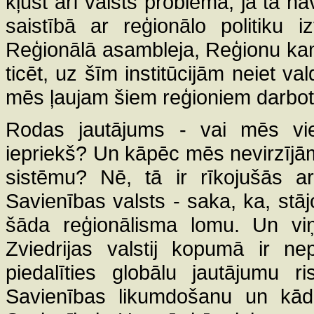
kļūst arī valsts problēma, ja tā n
saistībā ar reģionālo politiku i
Reģionālā asambleja, Reģionu ka
ticēt, uz šīm institūcijām neiet val
mēs ļaujam šiem reģioniem darbot
Rodas jautājums - vai mēs vie
iepriekš? Un kāpēc mēs nevirzījām
sistēmu? Nē, tā ir rīkojušās arī
Savienības valsts - saka, ka, stāj
šāda reģionālisma lomu. Un viņ
Zviedrijas valstij kopumā ir ne
piedalīties globālu jautājumu r
Savienības likumdošanu un kāda