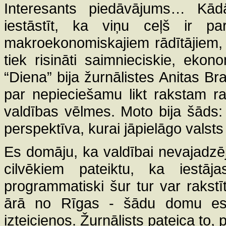
Interesants piedāvājums… Kādā
iestāstīt, ka viņu ceļš ir p
makroekonomiskajiem rādītājiem, 
tiek risināti saimnieciskie, ekon
“Diena” bija žurnālistes Anitas Br
par nepieciešamu likt rakstam ra
valdības vēlmes. Moto bija šāds: 
perspektīva, kurai jāpielāgo valsts 
Es domāju, ka valdībai nevajadzēja 
cilvēkiem pateiktu, ka iestāj
programmatiski šur tur var rakstīt
ārā no Rīgas - šādu domu es 
izteicienos. Žurnālists pateica to, 