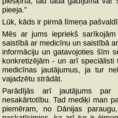
piešķirta, tad tādā gadījumā var 
pieeja.”
Lūk, kāds ir pirmā līmeņa pašvaldī
Mēs ar jums iepriekš sarīkojām
saistībā ar medicīnu un saistībā ar
informāciju un gatavojoties šīm
konkretizējām - un arī speciālisti
medicīnas jautājumus, ja tur ne
vajadzētu strādāt.
Parādījās arī jautājums pa
nesakārtotību. Tad mediķi man p
piemēram, no Dānijas paraugu,
paskatīsimies, ka arī tur ir ģim