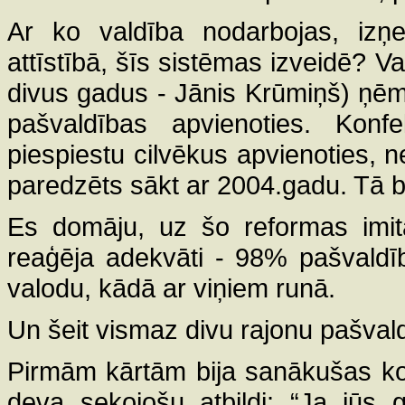
Ar ko valdība nodarbojas, izņe
attīstībā, šīs sistēmas izveidē? V
divus gadus - Jānis Krūmiņš) ņēm
pašvaldības apvienoties. Konf
piespiestu cilvēkus apvienoties, neb
paredzēts sākt ar 2004.gadu. Tā bi
Es domāju, uz šo reformas imit
reaģēja adekvāti - 98% pašvaldīb
valodu, kādā ar viņiem runā.
Un šeit vismaz divu rajonu pašvaldī
Pirmām kārtām bija sanākušas ko
deva sekojošu atbildi: “Ja jūs 