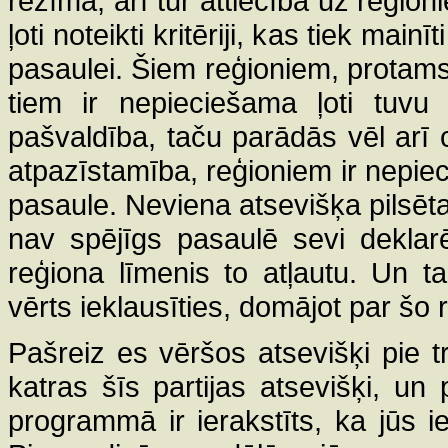
režīma, arī tur attiecībā uz reģion
ļoti noteikti kritēriji, kas tiek mai
pasaulei. Šiem reģioniem, protams
tiem ir nepieciešama ļoti tuvu 
pašvaldība, taču parādās vēl arī 
atpazīstamība, reģioniem ir nepie
pasaule. Neviena atsevišķa pilsēta
nav spējīgs pasaulē sevi deklarē
reģiona līmenis to atļautu. Un t
vērts ieklausīties, domājot par šo
Pašreiz es vēršos atsevišķi pie t
katras šīs partijas atsevišķi, un
programmā ir ierakstīts, ka jūs i