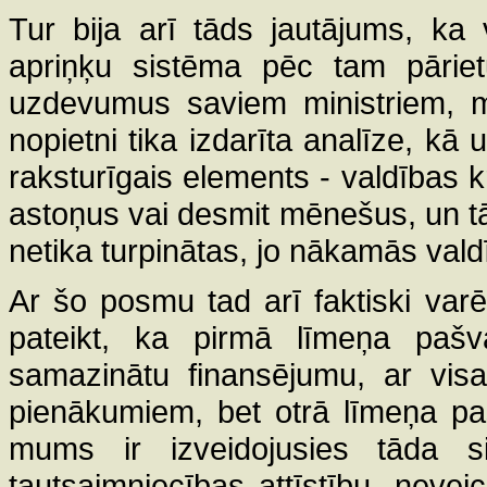
Tur bija arī tāds jautājums, ka
apriņķu sistēma pēc tam pārie
uzdevumus saviem ministriem, mi
nopietni tika izdarīta analīze, kā 
raksturīgais elements - valdības k
astoņus vai desmit mēnešus, un tā
netika turpinātas, jo nākamās val
Ar šo posmu tad arī faktiski varē
pateikt, ka pirmā līmeņa pašv
samazinātu finansējumu, ar visa
pienākumiem, bet otrā līmeņa pa
mums ir izveidojusies tāda s
tautsaimniecības attīstību, nevei