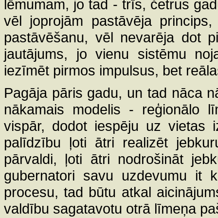
lēmumam, jo tad - trīs, četrus ga
vēl joprojām pastāvēja princips
pastāvēšanu, vēl nevarēja dot pil
jautājums, jo vienu sistēmu no
iezīmēt pirmos impulsus, bet reālas
Pagāja pāris gadu, un tad nāca 
nākamais modelis - reģionālo lī
vispār, dodot iespēju uz vietas 
palīdzību ļoti ātri realizēt jebk
pārvaldi, ļoti ātri nodrošināt 
gubernatori savu uzdevumu it kā
procesu, tad būtu atkal aicinājum
valdību sagatavotu otrā līmeņa pa