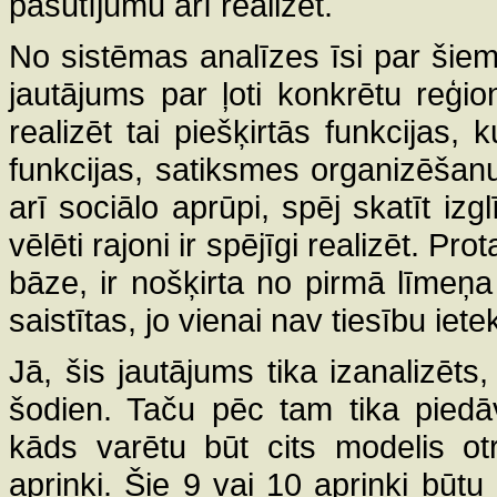
pasūtījumu arī realizēt.
No sistēmas analīzes īsi par šiem 
jautājums par ļoti konkrētu reģio
realizēt tai piešķirtās funkcijas, 
funkcijas, satiksmes organizēšanu
arī sociālo aprūpi, spēj skatīt iz
vēlēti rajoni ir spējīgi realizēt. P
bāze, ir nošķirta no pirmā līmeņ
saistītas, jo vienai nav tiesību iet
Jā, šis jautājums tika izanalizēts
šodien. Taču pēc tam tika piedāv
kāds varētu būt cits modelis ot
apriņķi. Šie 9 vai 10 apriņķi būtu 