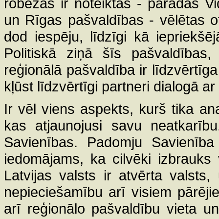
robežas ir noteiktas - parādās 
un Rīgas pašvaldības - vēlētas o
dod iespēju, līdzīgi kā iepriekšēj
Politiskā ziņā šīs pašvaldības, 
reģionālā pašvaldība ir līdzvērtī
kļūst līdzvērtīgi partneri dialogā ar 
Ir vēl viens aspekts, kurš tika ana
kas atjaunojusi savu neatkarību
Savienības. Padomju Savienība b
iedomājams, ka cilvēki izbrauks
Latvijas valsts ir atvērta valsts
nepieciešamību arī visiem pārēj
arī reģionālo pašvaldību vieta un