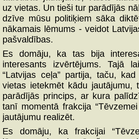
uz vietas. Un tieši tur parādījās nā
dzīve mūsu politiķiem sāka diktēt
nākamais lēmums - veidot Latvijas
pašvaldības.
Es domāju, ka tas bija interesa
interesants izvērtējums. Tajā l
“Latvijas ceļa” partija, taču, ka
vietas ietekmēt kādu jautājumu, t
parādījās princips, ar kura palī
tanī momentā frakcija “Tēvzemei 
jautājumu realizēt.
Es domāju, ka frakcijai “Tēvz