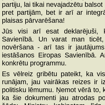
partiju, lai tikai nevajadzētu balso
pret partijām, bet ir arī ar integr
plaisas pārvarēšana!
Jūs visi arī esat deklarējuši, 
Savienībā. Un varat man ticēt, 
novēršana - arī tas ir jautājums
iestāšanos Eiropas Savienībā. Arī
konkrētu programmu.
Es vēlreiz gribētu pateikt, ka v
runājam, jau vairākas reizes ir iz
politisku lēmumu. Ņemot vērā to, ka
ka šie dokumenti jau atrodas po