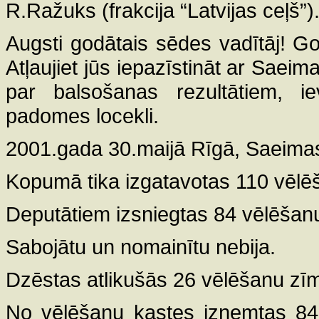
R.Ražuks (frakcija “Latvijas ceļš”)
Augsti godātais sēdes vadītāj! G
Atļaujiet jūs iepazīstināt ar Saeim
par balsošanas rezultātiem, ie
padomes locekli.
2001.gada 30.maijā Rīgā, Saeima
Kopumā tika izgatavotas 110 vēlē
Deputātiem izsniegtas 84 vēlēšan
Sabojātu un nomainītu nebija.
Dzēstas atlikušās 26 vēlēšanu zī
No vēlēšanu kastes izņemtas 84 