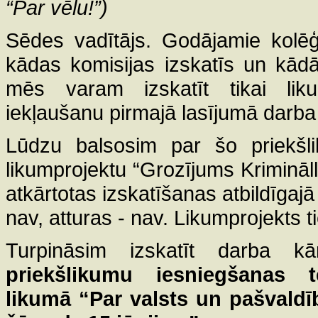
“Par vēlu!”)
Sēdes vadītājs. Godājamie kolē
kādas komisijas izskatīs un kādā
mēs varam izskatīt tikai liku
iekļaušanu pirmajā lasījumā darba
Lūdzu balsosim par šo priekšli
likumprojektu “Grozījums Krimināl
atkārtotas izskatīšanas atbildīgajā
nav, atturas - nav. Likumprojekts t
Turpināsim izskatīt darba 
priekšlikumu iesniegšanas 
likumā “Par valsts un pašvaldīb