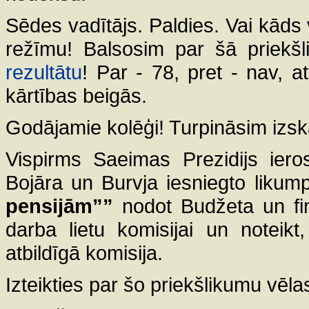
Sēdes vadītājs. Paldies. Vai kāds 
režīmu! Balsosim par šā priekš
rezultātu
! Par - 78, pret - nav, a
kārtības beigās.
Godājamie kolēģi! Turpināsim izska
Vispirms Saeimas Prezidijs iero
Bojāra un Burvja iesniegto likum
pensijām””
nodot Budžeta un fin
darba lietu komisijai un noteikt
atbildīgā komisija.
Izteikties par šo priekšlikumu vē