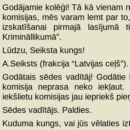
Godājamie kolēģi! Tā kā vienam no
komisijas, mēs varam lemt par to,
izskatīšanai pirmajā lasījumā t
Krimināllikumā”.
Lūdzu, Seiksta kungs!
A.Seiksts (frakcija “Latvijas ceļš”).
Godātais sēdes vadītāj! Godātie k
komisija neprasa neko iekļaut. 
iekšlietu komisijas jau iepriekš p
Sēdes vadītājs. Paldies.
Kuduma kungs, vai jūs vēlaties iz