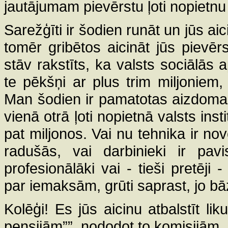
jautājumam pievērstu ļoti nopietn
Sarežģīti ir šodien runāt un jūs aic
tomēr gribētos aicināt jūs pievērs
stāv rakstīts, ka valsts sociālās
te pēkšņi ar plus trim miljonie
Man šodien ir pamatotas aizdomas,
vienā otrā ļoti nopietnā valsts inst
pat miljonos. Vai nu tehnika ir n
radušās, vai darbinieki ir pav
profesionālāki vai - tieši pretēji 
par iemaksām, grūti saprast, jo bā
Kolēģi! Es jūs aicinu atbalstīt li
pensijām””, nododot to komisijām.