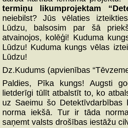
termiņu likumprojektam “Dete
neiebilst? Jūs vēlaties izteikti
Lūdzu, balsosim par šā priekš
atvainojos, kolēģi! Kuduma kungs,
Lūdzu! Kuduma kungs vēlas iztei
Lūdzu!
Dz.Kudums (apvienības “Tēvzemei 
Paldies, Pīka kungs! Augsti go
lietderīgi tūlīt atbalstīt to, ko atb
uz Saeimu šo Detektīvdarbības lik
norma iekšā. Tur ir tāda norma,
saņemt valsts drošības iestāžu cilv