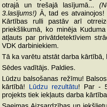
otrajā un trešajā lasījumā...
(N
3.lasījums!)
Ā, tad es atvainojos!
Kārtības rulli pastāv arī otrre
priekšlikumā, ko minēja Kuduma 
atļauts par privātdetektīviem str
VDK darbiniekiem.
Tā ka varētu atstāt darba kārtībā, 
Sēdes vadītājs. Paldies.
Lūdzu balsošanas režīmu! Balsos
kārtībā!
Lūdzu rezultātu
! Par - 
projekts tiek iekļauts darba kārtīb
Saeimas Aizsardzības un iekšlietu