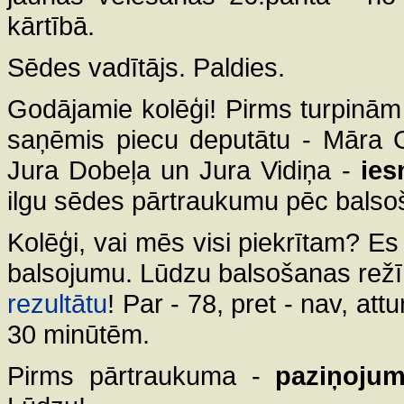
kārtībā.
Sēdes vadītājs. Paldies.
Godājamie kolēģi! Pirms turpinām
saņēmis piecu deputātu - Māra G
Jura Dobeļa un Jura Vidiņa -
ie
ilgu sēdes pārtraukumu pēc balso
Kolēģi, vai mēs visi piekrītam? Es 
balsojumu. Lūdzu balsošanas režī
rezultātu
! Par - 78, pret - nav, at
30 minūtēm.
Pirms pārtraukuma -
paziņojum