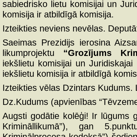
sabiedrisko lietu komisijai un Juri
komisija ir atbildīgā komisija.
Izteikties neviens nevēlas. Deputā
Saeimas Prezidijs ierosina Aizsa
likumprojektu
“Grozījums Kri
iekšlietu komisijai un Juridiskaja
iekšlietu komisija ir atbildīgā komis
Izteikties vēlas Dzintars Kudums.
Dz.Kudums (apvienības “Tēvzemei 
Augsti godātie kolēģi! Ir lūgums
Krimināllikumā”), gan 5.punkt
Kriminālprocesa kodeksā”) šodien i