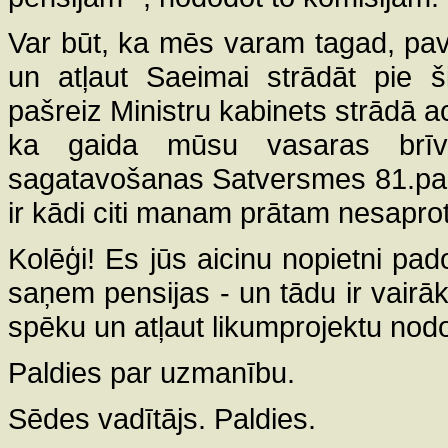
Var būt, ka mēs varam tagad, pava
un atļaut Saeimai strādāt pie š
pašreiz Ministru kabinets strādā a
ka gaida mūsu vasaras brīvdi
sagatavošanas Satversmes 81.panta 
ir kādi citi manam prātam nesaprot
Kolēģi! Es jūs aicinu nopietni pad
saņem pensijas - un tādu ir vairāk
spēku un atļaut likumprojektu nod
Paldies par uzmanību.
Sēdes vadītājs. Paldies.