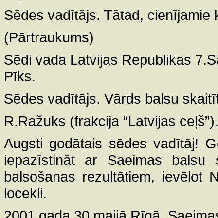
Sēdes vadītājs. Tātad, cienījamie 
(Pārtraukums)
Sēdi vada Latvijas Republikas 7.S
Pīks.
Sēdes vadītājs. Vārds balsu skai
R.Ražuks (frakcija “Latvijas ceļš”)
Augsti godātais sēdes vadītāj! G
iepazīstināt ar Saeimas balsu s
balsošanas rezultātiem, ievēlot 
locekli.
2001.gada 30.maijā Rīgā, Saeima