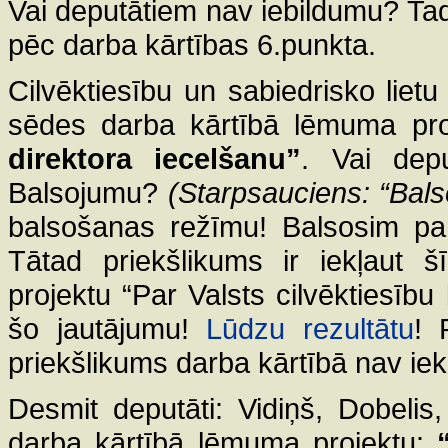
Vai deputātiem nav iebildumu? Tad
pēc darba kārtības 6.punkta.
Cilvēktiesību un sabiedrisko liet
sēdes darba kārtībā lēmuma pr
direktora iecelšanu”
. Vai depu
Balsojumu?
(Starpsauciens: “Balso
balsošanas režīmu! Balsosim par
Tātad priekšlikums ir iekļaut 
projektu “Par Valsts cilvēktiesību
šo jautājumu!
Lūdzu rezultātu
! 
priekšlikums darba kārtībā nav iek
Desmit deputāti: Vidiņš, Dobelis,
darba kārtībā lēmuma projektu: