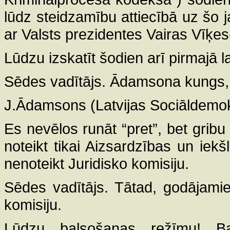
lūdz steidzamību attiecībā uz šo j
ar Valsts prezidentes Vairas Vīķes-
Lūdzu izskatīt šodien arī pirmajā l
Sēdes vadītājs. Ādamsona kungs, v
J.Ādamsons (Latvijas Sociāldemokrā
Es nevēlos runāt “pret”, bet gribu
noteikt tikai Aizsardzības un iekšl
nenoteikt Juridisko komisiju.
Sēdes vadītājs. Tātad, godājamie 
komisiju.
Lūdzu balsošanas režīmu! Ba