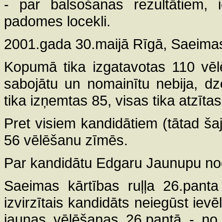
- par balsošanas rezultātiem, i
padomes locekli.
2001.gada 30.maijā Rīgā, Saeima
Kopumā tika izgatavotas 110 vēl
sabojātu un nomainītu nebija, d
tika izņemtas 85, visas tika atzīta
Pret visiem kandidātiem (tātad šaj
56 vēlēšanu zīmēs.
Par kandidātu Edgaru Jaunupu nod
Saeimas kārtības ruļļa 26.panta
izvirzītais kandidāts neiegūst iev
jaunas vēlēšanas 26.pantā - no p