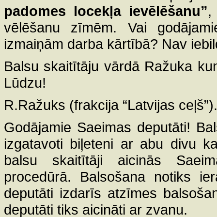
padomes locekļa ievēlēšanu”
,
vēlēšanu zīmēm. Vai godājami
izmaiņām darba kārtībā? Nav iebil
Balsu skaitītāju vārdā Ražuka ku
Lūdzu!
R.Ražuks (frakcija “Latvijas ceļš”)
Godājamie Saeimas deputāti! Balsu
izgatavoti biļeteni ar abu divu 
balsu skaitītāji aicinās Saei
procedūrā. Balsošana notiks ier
deputāti izdarīs atzīmes balsoš
deputāti tiks aicināti ar zvanu.