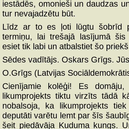
iestādēs, omonieši un daudzas un
tur nevajadzētu būt.
Līdz ar to es ļoti lūgtu šobrīd
termiņu, lai trešajā lasījumā ši
esiet tik labi un atbalstiet šo priek
Sēdes vadītājs. Oskars Grīgs. Jūs 
O.Grīgs (Latvijas Sociāldemokrātisk
Cienījamie kolēģi! Es domāju
likumprojekts tiktu virzīts tādā k
nobalsoja, ka likumprojekts tie
deputāti varētu lemt par šīs šaubī
šeit piedāvāja Kuduma kungs. Un