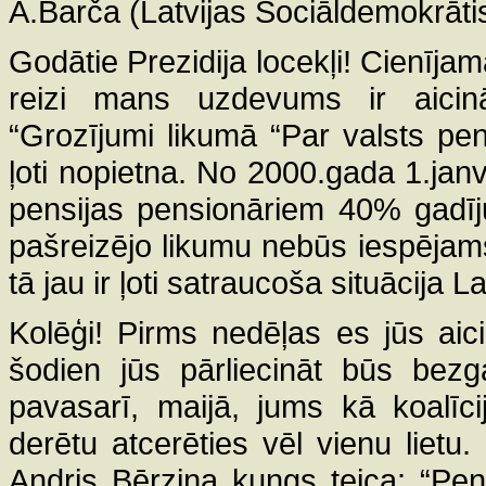
A.Barča (Latvijas Sociāldemokrātisk
Godātie Prezidija locekļi! Cienīja
reizi mans uzdevums ir aicinā
“Grozījumi likumā “Par valsts pensi
ļoti nopietna. No 2000.gada 1.jan
pensijas pensionāriem 40% gadīju
pašreizējo likumu nebūs iespējams
tā jau ir ļoti satraucoša situācija La
Kolēģi! Pirms nedēļas es jūs aici
šodien jūs pārliecināt būs bezga
pavasarī, maijā, jums kā koalīc
derētu atcerēties vēl vienu lietu.
Andris Bērziņa kungs teica: “Pens