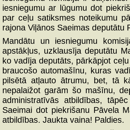
iesniegumu ar lūgumu dot piekriš
par ceļu satiksmes noteikumu p
rajona Viļānos Saeimas deputātu
Mandātu un iesniegumu komisija
apstākļus, uzklausīja deputātu 
ko vadīja deputāts, pārkāpjot ce
braucošo automašīnu, kuras vadīt
pilsētā atļauto ātrumu, bet, tā 
nepalaižot garām šo mašīnu, dep
administratīvās atbildības, tāp
Saeimai dot piekrišanu Pāvela M
atbildības. Jaukta vaina! Paldies.