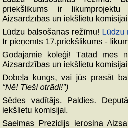
priekšlikums ir likumprojektu 
Aizsardzības un iekšlietu komisijai
Lūdzu balsošanas režīmu!
Lūdzu 
Ir pieņemts 17.priekšlikums - likum
Godājamie kolēģi! Tātad mēs n
Aizsardzības un iekšlietu komisijai
Dobeļa kungs, vai jūs prasāt b
“Nē! Tieši otrādi!”)
Sēdes vadītājs. Paldies. Deputā
iekšlietu komisijai.
Saeimas Prezidijs ierosina Aizsa