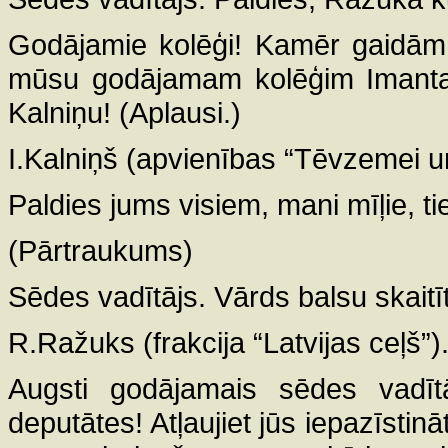
Godājamie kolēģi! Kamēr gaidām
mūsu godājamam kolēģim Imantam
Kalniņu! (Aplausi.)
I.Kalniņš (apvienības “Tēvzemei un
Paldies jums visiem, mani mīļie, t
(Pārtraukums)
Sēdes vadītājs. Vārds balsu skai
R.Ražuks (frakcija “Latvijas ceļš”)
Augsti godājamais sēdes vadīt
deputātes! Atļaujiet jūs iepazīstinā