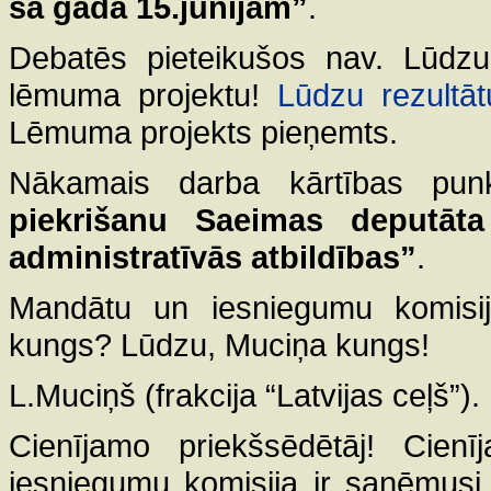
šā gada 15.jūnijam”
.
Debatēs pieteikušos nav. Lūdz
lēmuma projektu!
Lūdzu rezultāt
Lēmuma projekts pieņemts.
Nākamais darba kārtības pu
piekrišanu Saeimas deputāt
administratīvās atbildības”
.
Mandātu un iesniegumu komisij
kungs? Lūdzu, Muciņa kungs!
L.Muciņš (frakcija “Latvijas ceļš”).
Cienījamo priekšsēdētāj! Cien
iesniegumu komisija ir saņēmusi V