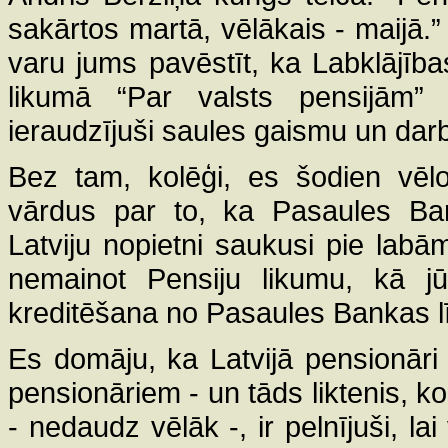
sakārtos martā, vēlākais - maijā.” 
varu jums pavēstīt, ka Labklājības 
likumā “Par valsts pensijām” 
ieraudzījuši saules gaismu un darb
Bez tam, kolēģi, es šodien vēlo
vārdus par to, ka Pasaules Ba
Latviju nopietni saukusi pie lab
nemainot Pensiju likumu, kā jū
kreditēšana no Pasaules Bankas l
Es domāju, ka Latvijā pensionāri u
pensionāriem - un tāds liktenis, kol
- nedaudz vēlāk -, ir pelnījuši, lai