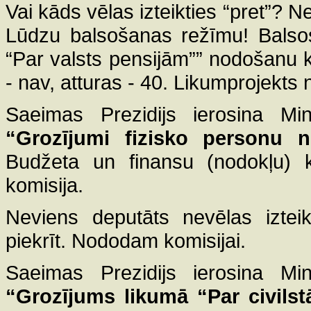
Vai kāds vēlas izteikties “pret”? 
Lūdzu balsošanas režīmu! Balsos
“Par valsts pensijām”” nodošanu 
- nav, atturas - 40. Likumprojekts
Saeimas Prezidijs ierosina Mini
“Grozījumi fizisko personu n
Budžeta un finansu (nodokļu) ko
komisija.
Neviens deputāts nevēlas izteik
piekrīt. Nododam komisijai.
Saeimas Prezidijs ierosina Mini
“Grozījums likumā “Par civilst