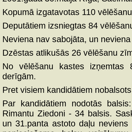
Kopumā izgatavotas 110 vēlēšanu
Deputātiem izsniegtas 84 vēlēšan
Neviena nav sabojāta, un neviena
Dzēstas atlikušās 26 vēlēšanu zī
No vēlēšanu kastes izņemtas 8
derīgām.
Pret visiem kandidātiem nobalsot
Par kandidātiem nodotās balsis
Rimantu Ziedoni - 34 balsis. Sas
un 31.panta astoto daļu neviens 