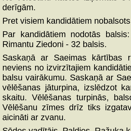
derīgām.
Pret visiem kandidātiem nobalsot
Par kandidātiem nodotās balsis
Rimantu Ziedoni - 32 balsis.
Saskaņā ar Saeimas kārtības ru
neviens no izvirzītajiem kandidāt
balsu vairākumu. Saskaņā ar Saei
vēlēšanas jāturpina, izslēdzot 
skaitu. Vēlēšanas turpinās, bal
Vēlēšanu zīmes drīz tiks izgata
aicināti ar zvanu.
Sēdes vadītājs. Paldies, Ražuka 