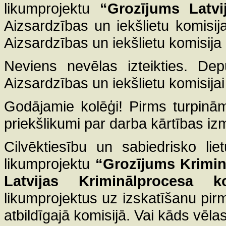
likumprojektu
“Grozījums Latvi
Aizsardzības un iekšlietu komisija
Aizsardzības un iekšlietu komisija i
Neviens nevēlas izteikties. Dep
Aizsardzības un iekšlietu komisijai 
Godājamie kolēģi! Pirms turpinām
priekšlikumi par darba kārtības i
Cilvēktiesību un sabiedrisko li
likumprojektu
“Grozījums Krimin
Latvijas Kriminālprocesa k
likumprojektus uz izskatīšanu pir
atbildīgajā komisijā. Vai kāds vēlas