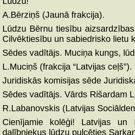
Lūdzu!
A.Bērziņš (Jaunā frakcija).
Lūdzu Bērnu tiesību aizsardzības
Cilvēktiesību un sabiedrisko lietu
Sēdes vadītājs. Muciņa kungs, lūd
L.Muciņš (frakcija “Latvijas ceļš”).
Juridiskās komisijas sēde Juridisk
Sēdes vadītājs. Vārds Rišardam 
R.Labanovskis (Latvijas Sociāldemo
Cienījamie kolēģi! Latvijas un
dalībniekus lūdzu pulcēties Sarka