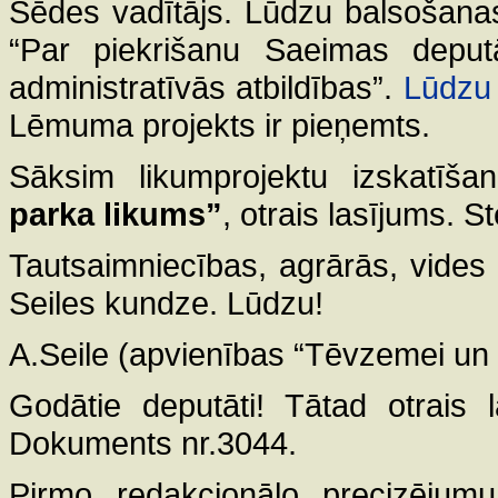
Sēdes vadītājs. Lūdzu balsošana
“Par piekrišanu Saeimas depu
administratīvās atbildības”.
Lūdzu 
Lēmuma projekts ir pieņemts.
Sāksim likumprojektu izskatīša
parka likums”
, otrais lasījums. 
Tautsaimniecības, agrārās, vides 
Seiles kundze. Lūdzu!
A.Seile (apvienības “Tēvzemei un 
Godātie deputāti! Tātad otrais 
Dokuments nr.3044.
Pirmo redakcionālo precizējumu 