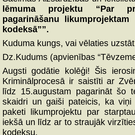
lēmuma projektu
“Par pr
pagarināšanu likumprojektam 
kodeksā””.
Kuduma kungs, vai vēlaties uzstāt
Dz.Kudums (apvienības “Tēvzemei 
Augsti godātie kolēģi! Šis ieros
Kriminālprocesā ir saistīti ar Zvē
līdz 15.augustam pagarināt šo t
skaidri un gaiši pateicis, ka viņ
paketi likumprojektu par starpta
iekšā un līdz ar to straujāk virzīt
kodeksu.