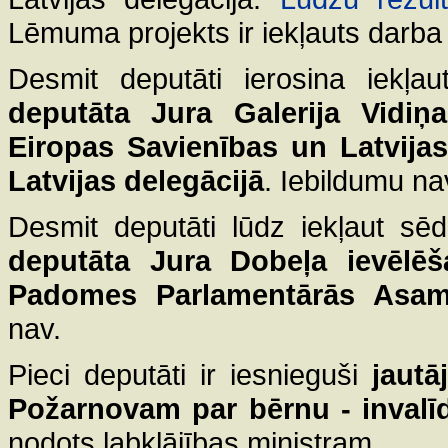
Lēmuma projekts ir iekļauts darba 
Desmit deputāti ierosina iekļ
deputāta Jura Galerija Vidiņ
Eiropas Savienības un Latvija
Latvijas delegācijā
. Iebildumu na
Desmit deputāti lūdz iekļaut s
deputāta Jura Dobeļa ievēlēš
Padomes Parlamentārās Asambl
nav.
Pieci deputāti ir iesnieguši
jautā
Požarnovam par bērnu - inval
nodots labklājības ministram.