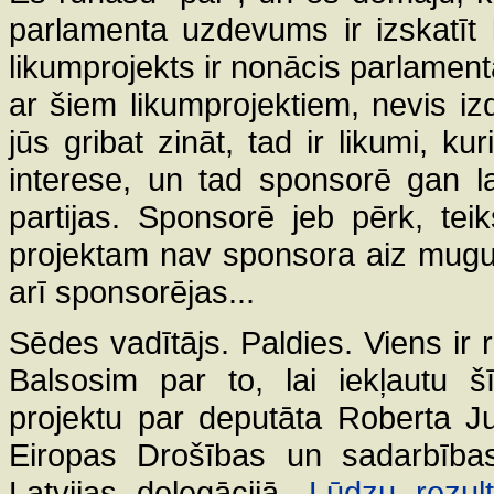
parlamenta uzdevums ir izskatīt
likumprojekts ir nonācis parlament
ar šiem likumprojektiem, nevis iz
jūs gribat zināt, tad ir likumi, k
interese, un tad sponsorē gan l
partijas. Sponsorē jeb pērk, tei
projektam nav sponsora aiz mugura
arī sponsorējas...
Sēdes vadītājs. Paldies. Viens ir r
Balsosim par to, lai iekļautu 
projektu par deputāta Roberta J
Eiropas Drošības un sadarbības
Latvijas delegācijā.
Lūdzu rezult