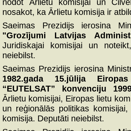
nodot Ārlietu komisijai un Cilvē
nosakot, ka Ārlietu komisija ir atbil
Saeimas Prezidijs ierosina Mini
"Grozījumi Latvijas Admini
Juridiskajai komisijai un noteik
neiebilst.
Saeimas Prezidijs ierosina Minist
1982.gada 15.jūlija Eiropas
“EUTELSAT” konvenciju 1999.
Ārlietu komisijai, Eiropas lietu ko
un reģionālās politikas komisijai,
komisija. Deputāti neiebilst.