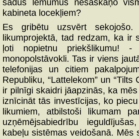
šādus lēmumus nesaskaņo visma
kabineta locekļiem?
Es gribētu uzsvērt sekojošo
likumprojektā, tad redzam, ka ir 
ļoti nopietnu priekšlikumu! -
monopolstāvokli. Tas ir viens jautā
telefonijas un citiem pakalpoju
Republiku, “Lattelekom” un “Tilt
ir pilnīgi skaidri jāapzinās, ka m
iznīcināt tās investīcijas, ko piec
likumiem, atbilstoši likumam pa
uzņēmējsabiedrību ieguldījušas,
kabeļu sistēmas veidošanā. Mēs ska