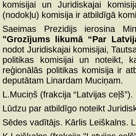
komisijai un Juridiskajai komis
(nodokļu) komisija ir atbildīgā komi
Saeimas Prezidijs ierosina Mini
"Grozījums likumā “Par Latvi
nodot Juridiskajai komisijai, Taut
politikas komisijai un noteikt,
reģionālās politikas komisija ir a
deputātam Linardam Muciņam.
L.Muciņš (frakcija “Latvijas ceļš”).
Lūdzu par atbildīgo noteikt Juridis
Sēdes vadītājs. Kārlis Leiškalns. 