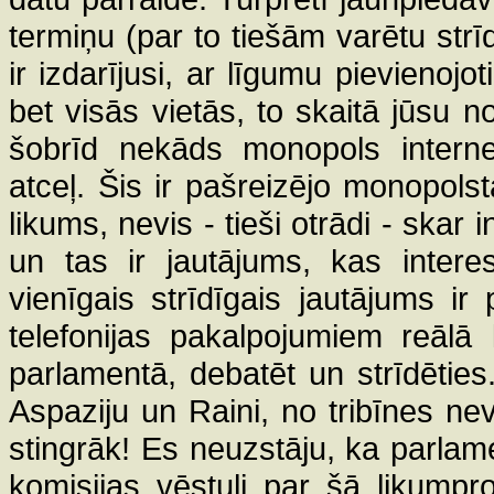
termiņu (par to tiešām varētu strīd
ir izdarījusi, ar līgumu pievienojo
bet visās vietās, to skaitā jūsu nos
šobrīd nekāds monopols interne
atceļ. Šis ir pašreizējo monopolstā
likums, nevis - tieši otrādi - skar 
un tas ir jautājums, kas inter
vienīgais strīdīgais jautājums ir
telefonijas pakalpojumiem reālā
parlamentā, debatēt un strīdēties. 
Aspaziju un Raini, no tribīnes nevaj
stingrāk! Es neuzstāju, ka parlam
komisijas vēstuli par šā likumpr