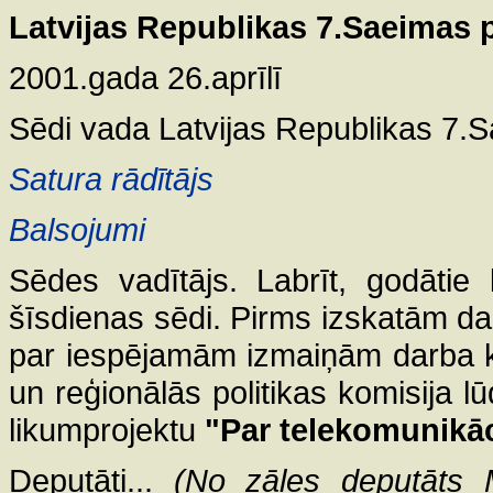
Latvijas Republikas 7.Saeimas
2001.gada 26.aprīlī
Sēdi vada Latvijas Republikas 7.
Satura rādītājs
Balsojumi
Sēdes vadītājs. Labrīt, godātie
šīsdienas sēdi. Pirms izskatām dar
par iespējamām izmaiņām darba kā
un reģionālās politikas komisija l
likumprojektu
"Par telekomunikā
Deputāti...
(No zāles deputāts M.