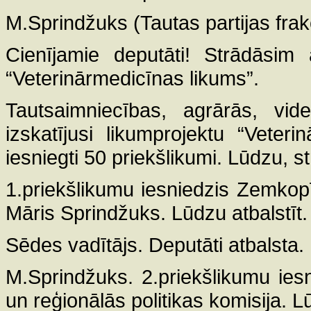
M.Sprindžuks (Tautas partijas frakc
Cienījamie deputāti! Strādāsim
“Veterinārmedicīnas likums”.
Tautsaimniecības, agrārās, vide
izskatījusi likumprojektu “Veter
iesniegti 50 priekšlikumi. Lūdzu, 
1.priekšlikumu iesniedzis Zemkopī
Māris Sprindžuks. Lūdzu atbalstīt.
Sēdes vadītājs. Deputāti atbalsta.
M.Sprindžuks. 2.priekšlikumu ies
un reģionālās politikas komisija. Lū