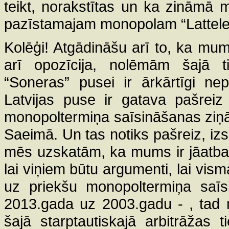
teikt, norakstītas un ka zināmā
pazīstamajam monopolam “Lattel
Kolēģi! Atgādināšu arī to, ka mums
arī opozīcija, nolēmām šajā t
“Soneras” pusei ir ārkārtīgi ne
Latvijas puse ir gatava pašrei
monopoltermiņa saīsināšanas ziņā 
Saeimā. Un tas notiks pašreiz, izs
mēs uzskatām, ka mums ir jāatbals
lai viņiem būtu argumenti, lai visma
uz priekšu monopoltermiņa saīsi
2013.gada uz 2003.gadu - , tad 
šajā starptautiskajā arbitrāžas