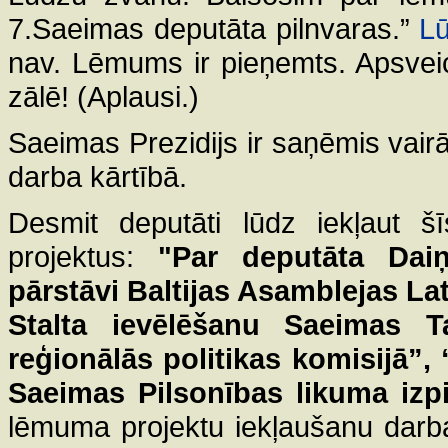
7.Saeimas deputāta pilnvaras.”
Lū
nav. Lēmums ir pieņemts. Apsvei
zālē! (Aplausi.)
Saeimas Prezidijs ir saņēmis vai
darba kārtībā.
Desmit deputāti lūdz iekļaut 
projektus:
"Par deputāta Daiņ
pārstāvi Baltijas Asamblejas La
Stalta ievēlēšanu Saeimas T
reģionālās politikas komisijā”,
Saeimas Pilsonības likuma izpi
lēmuma projektu iekļaušanu darba 