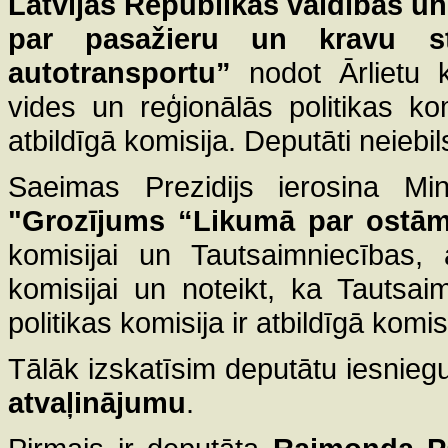
Latvijas Republikas valdības u
par pasažieru un kravu sta
autotransportu”
nodot Ārlietu k
vides un reģionālās politikas kom
atbildīgā komisija. Deputāti neiebil
Saeimas Prezidijs ierosina Mini
"Grozījums “Likumā par ostā
komisijai un Tautsaimniecības, 
komisijai un noteikt, ka Tautsai
politikas komisija ir atbildīgā komis
Tālāk izskatīsim deputātu iesnie
atvaļinājumu
.