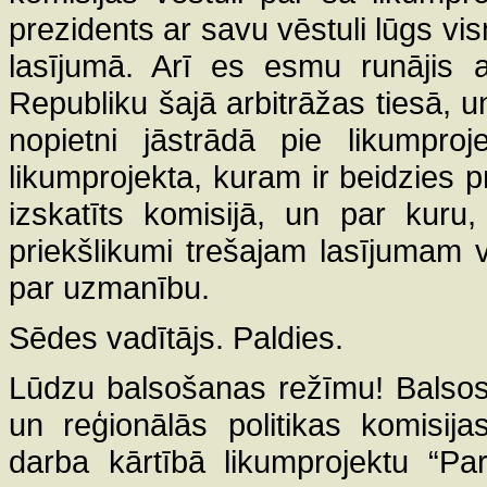
prezidents ar savu vēstuli lūgs vis
lasījumā. Arī es esmu runājis a
Republiku šajā arbitrāžas tiesā, un 
nopietni jāstrādā pie likumpr
likumprojekta, kuram ir beidzies p
izskatīts komisijā, un par kuru
priekšlikumi trešajam lasījumam v
par uzmanību.
Sēdes vadītājs. Paldies.
Lūdzu balsošanas režīmu! Balsos
un reģionālās politikas komisij
darba kārtībā likumprojektu “Par