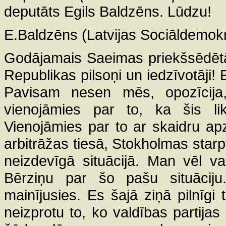
deputāts Egils Baldzēns. Lūdzu!
E.Baldzēns (Latvijas Sociāldemokrā
Godājamais Saeimas priekšsēdētā
Republikas pilsoņi un iedzīvotāji! 
Pavisam nesen mēs, opozīcija, 
vienojāmies par to, ka šis li
Vienojāmies par to ar skaidru apz
arbitrāžas tiesā, Stokholmas starpt
neizdevīgā situācijā. Man vēl va
Bērziņu par šo pašu situāciju
mainījusies. Es šajā ziņā pilnīg
neizprotu to, ko valdības partija