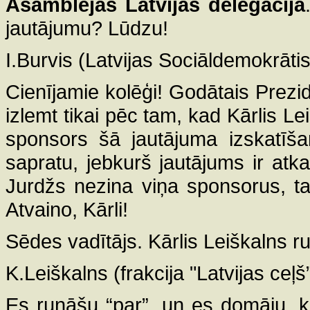
Asamblejas Latvijas delegācijā
jautājumu? Lūdzu!
I.Burvis (Latvijas Sociāldemokrātis
Cienījamie kolēģi! Godātais Prezi
izlemt tikai pēc tam, kad Kārlis Le
sponsors šā jautājuma izskatīša
sapratu, jebkurš jautājums ir atk
Jurdžs nezina viņa sponsorus, ta
Atvaino, Kārli!
Sēdes vadītājs. Kārlis Leiškalns r
K.Leiškalns (frakcija "Latvijas ceļš”
Es runāšu “par”, un es domāju, ka 