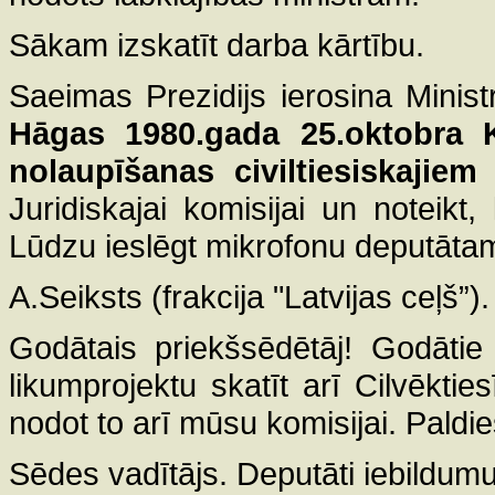
Sākam izskatīt darba kārtību.
Saeimas Prezidijs ierosina Minist
Hāgas 1980.gada 25.oktobra K
nolaupīšanas civiltiesiskajiem
Juridiskajai komisijai un noteikt, 
Lūdzu ieslēgt mikrofonu deputāt
A.Seiksts (frakcija "Latvijas ceļš”).
Godātais priekšsēdētāj! Godāti
likumprojektu skatīt arī Cilvēktie
nodot to arī mūsu komisijai. Paldie
Sēdes vadītājs. Deputāti iebildumu