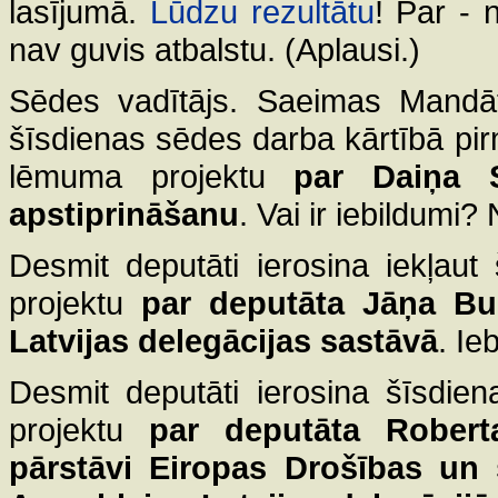
lasījumā.
Lūdzu rezultātu
! Par - 
nav guvis atbalstu. (Aplausi.)
Sēdes vadītājs. Saeimas Mandāt
šīsdienas sēdes darba kārtībā pir
lēmuma projektu
par Daiņa S
apstiprināšanu
. Vai ir iebildumi?
Desmit deputāti ierosina iekļau
projektu
par deputāta Jāņa Bu
Latvijas delegācijas sastāvā
. Ie
Desmit deputāti ierosina šīsdie
projektu
par deputāta Robert
pārstāvi Eiropas Drošības un 