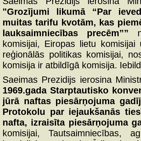
Saeimas Prezidijs ierosina Mini
"Grozījumi likumā “Par ieve
muitas tarifu kvotām, kas pie
lauksaimniecības precēm””
komisijai, Eiropas lietu komisija
reģionālās politikas komisijai, 
komisija ir atbildīgā komisija. Iebi
Saeimas Prezidijs ierosina Minist
1969.gada Starptautisko konven
jūrā naftas piesārņojuma gad
Protokolu par iejaukšanās ties
nafta, izraisīta piesārņojuma 
komisijai, Tautsaimniecības, a