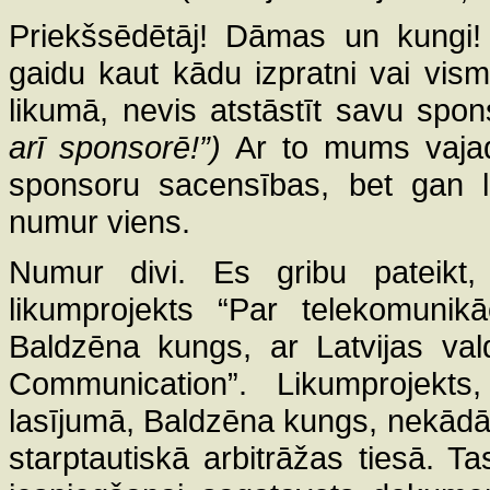
Priekšsēdētāj! Dāmas un kungi
gaidu kaut kādu izpratni vai vism
likumā, nevis atstāstīt savu spo
arī sponsorē!”)
Ar to mums vajadz
sponsoru sacensības, bet gan l
numur viens.
Numur divi. Es gribu pateikt,
likumprojekts “Par telekomuni
Baldzēna kungs, ar Latvijas vald
Communication”. Likumprojekts
lasījumā, Baldzēna kungs, nekādā
starptautiskā arbitrāžas tiesā. T