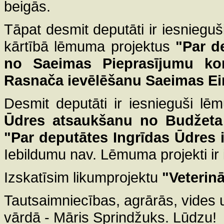
beigās.
Tāpat desmit deputāti ir iesniegu
kārtībā lēmuma projektus
"Par d
no Saeimas Pieprasījumu kom
Rasnača ievēlēšanu Saeimas Eir
Desmit deputāti ir iesnieguši l
Ūdres atsaukšanu no Budžeta 
"Par deputātes Ingrīdas Ūdres 
Iebildumu nav. Lēmuma projekti ir 
Izskatīsim likumprojektu
"Veterin
Tautsaimniecības, agrārās, vides u
vārdā - Māris Sprindžuks. Lūdzu!