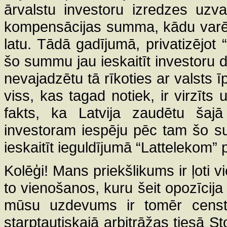
ārvalstu investoru izredzes uzva
kompensācijas summa, kādu varētu
latu. Tādā gadījumā, privatizējot
šo summu jau ieskaitīt investoru
nevajadzētu tā rīkoties ar valsts 
viss, kas tagad notiek, ir virzīts u
fakts, ka Latvija zaudētu šajā 
investoram iespēju pēc tam šo 
ieskaitīt ieguldījumā “Lattelekom” pr
Kolēģi! Mans priekšlikums ir ļoti v
to vienošanos, kuru šeit opozīcija 
mūsu uzdevums ir tomēr censti
starptautiskajā arbitrāžas tiesā St