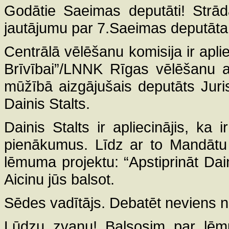
Godātie Saeimas deputāti! Strād
jautājumu par 7.Saeimas deputāta 
Centrālā vēlēšanu komisija ir apl
Brīvībai”/LNNK Rīgas vēlēšanu a
mūžībā aizgājušais deputāts Juri
Dainis Stalts.
Dainis Stalts ir apliecinājis, k
pienākumus. Līdz ar to Mandātu 
lēmuma projektu: “Apstiprināt Dai
Aicinu jūs balsot.
Sēdes vadītājs. Debatēt neviens n
Lūdzu zvanu! Balsosim par lēmum