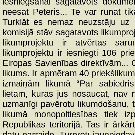
iesniegšanai sagatavots dokumen
neesat Pēteris... Te var runāt tika
Turklāt es nemaz neuzstāju uz i
komisijā stāv sagatavots likumpro
likumprojektu ir atvērtas sar
likumprojektu ir iesniegti 106 p
Eiropas Savienības direktīvām... O
likums. Ir apmēram 40 priekšlikumu
izmaiņām likumā “Par sabiedris
lietām, kuras jūs nosaucāt, nav
uzmanīgi pavērotu likumdošanu, t
likumā monopoltiesības tiek izp
Republikas teritorijā. Tas ir ārkā
datu pārraide. Turpretī jaunpiedā