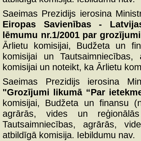
Saeimas Prezidijs ierosina Minist
Eiropas Savienības - Latvij
lēmumu nr.1/2001 par grozījum
Ārlietu komisijai, Budžeta un fi
komisijai un Tautsaimniecības, 
komisijai un noteikt, ka Ārlietu komi
Saeimas Prezidijs ierosina Mini
"Grozījumi likumā “Par ietekm
komisijai, Budžeta un finansu (
agrārās, vides un reģionālās
Tautsaimniecības, agrārās, vide
atbildīgā komisija. Iebildumu nav.