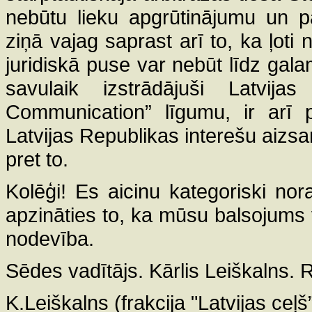
nebūtu lieku apgrūtinājumu un 
ziņā vajag saprast arī to, ka ļoti n
juridiskā puse var nebūt līdz galam
savulaik izstrādājuši Latvija
Communication” līgumu, ir arī 
Latvijas Republikas interešu aizsa
pret to.
Kolēģi! Es aicinu kategoriski nor
apzināties to, ka mūsu balsojums v
nodevība.
Sēdes vadītājs. Kārlis Leiškalns. 
K.Leiškalns (frakcija "Latvijas ceļš”