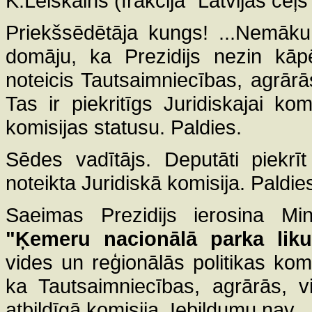
K.Leiškalns (frakcija "Latvijas ceļš”
Priekšsēdētāja kungs! ...Nemāku 
domāju, ka Prezidijs nezin kāpē
noteicis Tautsaimniecības, agrārās
Tas ir piekritīgs Juridiskajai kom
komisijas statusu. Paldies.
Sēdes vadītājs. Deputāti piekrī
noteikta Juridiskā komisija. Paldie
Saeimas Prezidijs ierosina Mini
"Ķemeru nacionālā parka lik
vides un reģionālās politikas komis
ka Tautsaimniecības, agrārās, vi
atbildīgā komisija. Iebildumu nav.