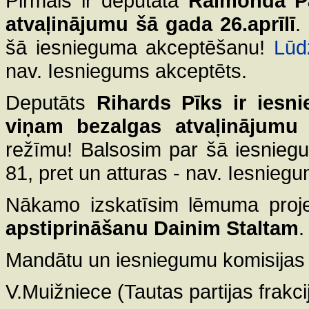
Pirmais ir deputāta
Raimonda Pa
atvaļinājumu šā gada 26.aprīlī
.
šā iesnieguma akceptēšanu!
Lūd
nav. Iesniegums akceptēts.
Deputāts
Rihards Pīks ir iesn
viņam bezalgas atvaļinājumu 
režīmu! Balsosim par šā iesnie
81, pret un atturas - nav. Iesnieg
Nākamo izskatīsim lēmuma proj
apstiprināšanu Dainim Staltam
.
Mandātu un iesniegumu komisijas 
V.Muižniece (Tautas partijas frakci