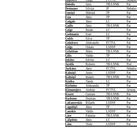
Dobelis
Juris
TB/LNNK
Par
Dreimane
Silvija
JF
Nebalso
Emsiņš
Mārtiņš
TP
Par
Esta
Jānis
TP
Par
Gaigals
Jānis
LC
Par
Gailis
Jānis
TB/LNNK
Par
Geige
Ilmārs
LC
Par
Godmanis
Ivars
LC
Par
Golde
Silva
TP
Par
Golubovs
Aleksandrs
PCTVL
Par
Grīgs
Oskars
LSDSP
Par
Grīnblats
Māris
TB/LNNK
Par
Ģīlis
Valdis
TP
Par
Inkēns
Edvīns
LC
Par
Jurdžs
Roberts
TB/LNNK
Pret
Jurkāns
Jānis
PCTVL
Nebalso
Kalniņš
Arnis
LSDSP
Par
Kalniņš
Imants
TB/LNNK
Par
Kezika
Vanda
LC
Par
Kiršteins
Aleksandrs
TP
Par
Klementjevs
Andrejs
PCTVL
Atturas
Krasts
Guntars
TB/LNNK
Par
Kudums
Dzintars
TB/LNNK
Par
Labanovskis
Rišards
LSDSP
Par
Lagzdiņš
Jānis
TP
Par
Lauskis
Valdis
LSDSP
Par
Lāce
Palmira
TB/LNNK
Par
Lāčplēsis
Jānis
LC
Par
Lāzo
Viola
LSDSP
Par