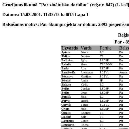
Grozījums likumā "Par zinātnisko darbību" (reģ.nr. 847) (1. lasī
Datums: 15.03.2001. 11:32:12 bal015 Lapa 1
Balsošanas motīvs: Par likumprojekta ar dok.nr. 2893 pieņemšan
Reģist
Par - 8
Uzvārds
Vārds
Partija
Balss
Apinis
Pēteris
LC
Par
Ābiķis
Dzintars
TP
Par
Baldzēns
Egils
LSDSP
Par
Balodis
Vents
TB/LNNK
Par
Barča
Aija
LSDSP
Par
Bartaševičs
Aleksandrs
PCTVL
Atturas
Bekasovs
Martijans
PCTVL
Par
Bērziņš
Andris
JF
Par
Birkavs
Valdis
LC
Par
Bojārs
Gundars
LSDSP
Par
Bojārs
Leons
LSDSP
Par
Bunkšs
Jānis
LC
Par
Burvis
Imants
LSDSP
Par
Cilevičs
Boriss
PCTVL
Par
Čevers
Jānis
LSDSP
Par
Čibulis
Helmuts
TP
Par
Dalbiņš
Juris
TP
Par
Dambergs
Guntis
LC
Par
Demakova
Helēna
TP
Par
Deņisovs
Oļegs
PCTVL
Nebalso