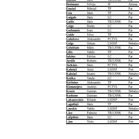
Dreimane
Silvija
JF
Atturas
Emsiņš
Mārtiņš
TP
Par
Esta
Jānis
TP
Par
Gaigals
Jānis
LC
Par
Gailis
Jānis
TB/LNNK
Par
Geige
Ilmārs
LC
Par
Godmanis
Ivars
LC
Par
Golde
Silva
TP
Par
Golubovs
Aleksandrs
PCTVL
Par
Grīgs
Oskars
LSDSP
Nebalso
Grīnblats
Māris
TB/LNNK
Par
Ģīlis
Valdis
TP
Par
Inkēns
Edvīns
LC
Par
Jurdžs
Roberts
TB/LNNK
Par
Jurkāns
Jānis
PCTVL
Par
Kalniņš
Arnis
LSDSP
Pret
Kalniņš
Imants
TB/LNNK
Nebalso
Kezika
Vanda
LC
Par
Kiršteins
Aleksandrs
TP
Par
Klementjevs
Andrejs
PCTVL
Par
Krasts
Guntars
TB/LNNK
Nebalso
Kudums
Dzintars
TB/LNNK
Par
Labanovskis
Rišards
LSDSP
Pret
Lagzdiņš
Jānis
TP
Par
Lauskis
Valdis
LSDSP
Nebalso
Lāce
Palmira
TB/LNNK
Par
Lāčplēsis
Jānis
LC
Par
Lāzo
Viola
LSDSP
Pret