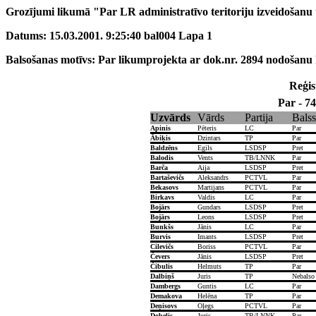
Grozījumi likumā "Par LR administratīvo teritoriju izveidošanu 
Datums: 15.03.2001. 9:25:40 bal004 Lapa 1
Balsošanas motīvs: Par likumprojekta ar dok.nr. 2894 nodošanu
Reģist
Par - 74
Uzvārds
Vārds
Partija
Balss
Apinis
Pēteris
LC
Par
Ābiķis
Dzintars
TP
Par
Baldzēns
Egils
LSDSP
Pret
Balodis
Vents
TB/LNNK
Par
Barča
Aija
LSDSP
Pret
Bartaševičs
Aleksandrs
PCTVL
Par
Bekasovs
Martijans
PCTVL
Par
Birkavs
Valdis
LC
Par
Bojārs
Gundars
LSDSP
Pret
Bojārs
Leons
LSDSP
Pret
Bunkšs
Jānis
LC
Par
Burvis
Imants
LSDSP
Pret
Cilevičs
Boriss
PCTVL
Par
Čevers
Jānis
LSDSP
Pret
Čibulis
Helmuts
TP
Par
Dalbiņš
Juris
TP
Nebalso
Dambergs
Guntis
LC
Par
Demakova
Helēna
TP
Par
Deņisovs
Oļegs
PCTVL
Par
Dobelis
Juris
TB/LNNK
Par