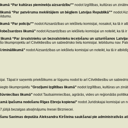
likumā “Par kultūras pieminekļu aizsardzību””
nodot Izglītības, kultūras un zinātne
 likumā “Par patvēruma meklētājiem un bēgļiem Latvijas Republikā””
nodot Aiz
bildumu.
likumā “Par policiju””
nodot Aizsardzības un iekšlietu komisijai, nosakot, ka tā ir atb
 Robežsardzes likumā”
nodot Aizsardzības un iekšlietu komisijai un noteikt, ka tā ir
 likumā “Par ārvalstnieku un bezvalstnieku ieceļošanu un uzturēšanos Latvija
šo likumprojektu arī Cilvēktiesību un sabiedrisko lietu komisijai. Iebildumu nav. Pal
Krimināllikumā”
nodot Aizsardzības
un iekšlietu komisijai un noteikt, ka tā ir atbild
jai. Tāpat ir saņemts priekšlikums ar lūgumu nodot to arī Cilvēktiesību un sabiedrisko
niegto likumprojektu
"Grozījumi Izglītības likumā”
nodot Izglītības, kultūras un zināt
 Būvniecības likumā”
nodot Tautsaimniecības, agrārās, vides un reģionālās politikas 
tamā īpašuma nodošanu Rīgas Ebreju kopienai”
nodot Juridiskajai komisijai un no
27.jūlijā bezalgas atvaļinājumu Inesei Birzniecei.
išanu Saeimas deputāta Aleksandra Kiršteina saukšanai pie administratīvās at