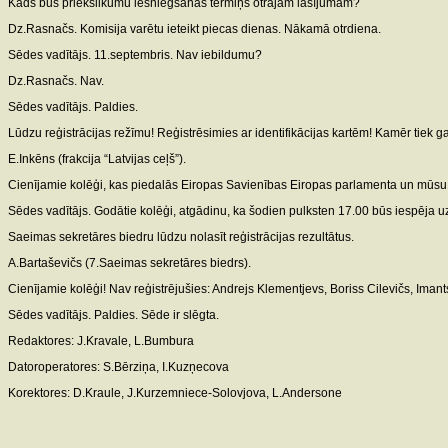
Kāds būs priekšlikumu iesniegšanas termiņš otrajam lasījumam?
Dz.Rasnačs. Komisija varētu ieteikt piecas dienas. Nākamā otrdiena.
Sēdes vadītājs. 11.septembris. Nav iebildumu?
Dz.Rasnačs. Nav.
Sēdes vadītājs. Paldies.
Lūdzu reģistrācijas režīmu! Reģistrēsimies ar identifikācijas kartēm! Kamēr tiek
E.Inkēns (frakcija “Latvijas ceļš”).
Cienījamie kolēģi, kas piedalās Eiropas Savienības Eiropas parlamenta un mūsu p
Sēdes vadītājs. Godātie kolēģi, atgādinu, ka šodien pulksten 17.00 būs iespēja uz
Saeimas sekretāres biedru lūdzu nolasīt reģistrācijas rezultātus.
A.Bartaševičs (7.Saeimas sekretāres biedrs).
Cienījamie kolēģi! Nav reģistrējušies: Andrejs Klementjevs, Boriss Cilevičs, Iman
Sēdes vadītājs. Paldies. Sēde ir slēgta.
Redaktores: J.Kravale, L.Bumbura
Datoroperatores: S.Bērziņa, I.Kuzņecova
Korektores: D.Kraule, J.Kurzemniece-Solovjova, L.Andersone