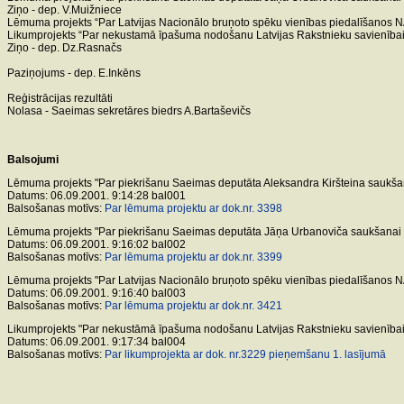
Ziņo - dep. V.Muižniece
Lēmuma projekts “Par Latvijas Nacionālo bruņoto spēku vienības piedalīšanos NAT
Likumprojekts “Par nekustamā īpašuma nodošanu Latvijas Rakstnieku savienībai” 
Ziņo - dep. Dz.Rasnačs
Paziņojums - dep. E.Inkēns
Reģistrācijas rezultāti
Nolasa - Saeimas sekretāres biedrs A.Bartaševičs
Balsojumi
Lēmuma projekts "Par piekrišanu Saeimas deputāta Aleksandra Kiršteina saukšana
Datums: 06.09.2001. 9:14:28 bal001
Balsošanas motīvs:
Par lēmuma projektu ar dok.nr. 3398
Lēmuma projekts "Par piekrišanu Saeimas deputāta Jāņa Urbanoviča saukšanai pi
Datums: 06.09.2001. 9:16:02 bal002
Balsošanas motīvs:
Par lēmuma projektu ar dok.nr. 3399
Lēmuma projekts "Par Latvijas Nacionālo bruņoto spēku vienības piedalīšanos NAT
Datums: 06.09.2001. 9:16:40 bal003
Balsošanas motīvs:
Par lēmuma projektu ar dok.nr. 3421
Likumprojekts "Par nekustāmā īpašuma nodošanu Latvijas Rakstnieku savienībai"
Datums: 06.09.2001. 9:17:34 bal004
Balsošanas motīvs:
Par likumprojekta ar dok. nr.3229 pieņemšanu 1. lasījumā