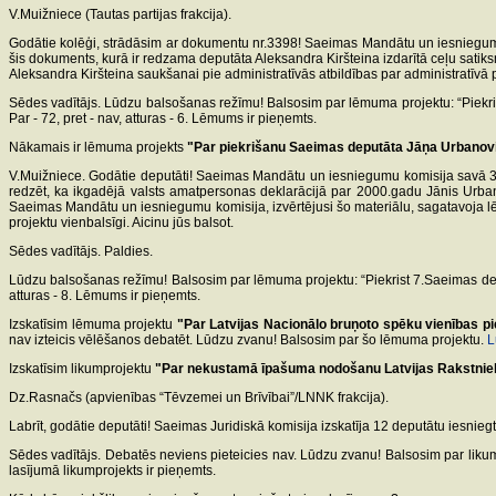
V.Muižniece (Tautas partijas frakcija).
Godātie kolēģi, strādāsim ar dokumentu nr.3398! Saeimas Mandātu un iesniegumu ko
šis dokuments, kurā ir redzama deputāta Aleksandra Kiršteina izdarītā ceļu sati
Aleksandra Kiršteina saukšanai pie administratīvās atbildības par administratīvā 
Sēdes vadītājs. Lūdzu balsošanas režīmu! Balsosim par lēmuma projektu: “Piekri
Par - 72, pret - nav, atturas - 6. Lēmums ir pieņemts.
Nākamais ir lēmuma projekts
"Par piekrišanu Saeimas deputāta Jāņa Urbanovič
V.Muižniece. Godātie deputāti! Saeimas Mandātu un iesniegumu komisija savā 31.j
redzēt, ka ikgadējā valsts amatpersonas deklarācijā par 2000.gadu Jānis Urbanovič
Saeimas Mandātu un iesniegumu komisija, izvērtējusi šo materiālu, sagatavoja lē
projektu vienbalsīgi. Aicinu jūs balsot.
Sēdes vadītājs. Paldies.
Lūdzu balsošanas režīmu! Balsosim par lēmuma projektu: “Piekrist 7.Saeimas de
atturas - 8. Lēmums ir pieņemts.
Izskatīsim lēmuma projektu
"Par Latvijas Nacionālo bruņoto spēku vienības pi
nav izteicis vēlēšanos debatēt. Lūdzu zvanu! Balsosim par šo lēmuma projektu.
L
Izskatīsim likumprojektu
"Par nekustamā īpašuma nodošanu Latvijas Rakstniek
Dz.Rasnačs (apvienības “Tēvzemei un Brīvībai”/LNNK frakcija).
Labrīt, godātie deputāti! Saeimas Juridiskā komisija izskatīja 12 deputātu iesnie
Sēdes vadītājs. Debatēs neviens pieteicies nav. Lūdzu zvanu! Balsosim par li
lasījumā likumprojekts ir pieņemts.