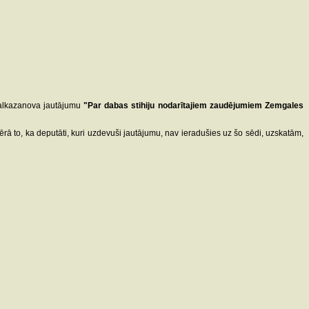
Salkazanova jautājumu
"Par dabas stihiju nodarītajiem zaudējumiem Zemgales
ērā to, ka deputāti, kuri uzdevuši jautājumu, nav ieradušies uz šo sēdi, uzskatām,