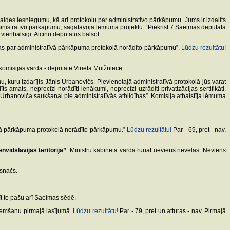
aldes iesniegumu, kā arī protokolu par administratīvo pārkāpumu. Jums ir izdalīts
ministratīvo pārkāpumu, sagatavoja lēmuma projektu: “Piekrist 7.Saeimas deputāta
vienbalsīgi. Aicinu deputātus balsot.
bas par administratīvā pārkāpuma protokolā norādīto pārkāpumu”.
Lūdzu rezultātu!
omisijas vārdā - deputāte Vineta Muižniece.
kuru izdarījis Jānis Urbanovičs. Pievienotajā administratīvā protokolā jūs varat
amats, neprecīzi norādīti ienākumi, neprecīzi uzrādīti privatizācijas sertifikāti.
Urbanoviča saukšanai pie administratīvās atbildības”. Komisija atbalstīja lēmuma
īvā pārkāpuma protokolā norādīto pārkāpumu.”
Lūdzu rezultātu!
Par - 69, pret - nav,
vidslāvijas teritorijā”
. Ministru kabineta vārdā runāt neviens nevēlas. Neviens
asnačs.
īt to pašu arī Saeimas sēdē.
ņemšanu pirmajā lasījumā.
Lūdzu rezultātu!
Par - 79, pret un atturas - nav. Pirmajā