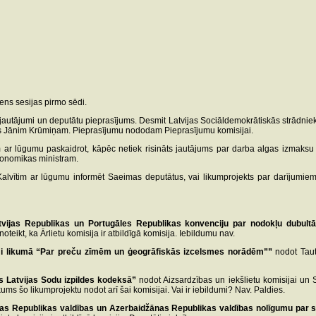
ens sesijas pirmo sēdi.
autājumi un deputātu pieprasījums. Desmit Latvijas Sociāldemokrātiskās strādnieku 
etās Jānim Krūmiņam. Pieprasījumu nododam Pieprasījumu komisijai.
im ar lūgumu paskaidrot, kāpēc netiek risināts jautājums par darba algas izmak
konomikas ministram.
lvītim ar lūgumu informēt Saeimas deputātus, vai likumprojekts par darījumiem a
tvijas Republikas un Portugāles Republikas konvenciju
par nodokļu dubult
teikt, ka Ārlietu komisija ir atbildīgā komisija. Iebildumu nav.
mi likumā “Par preču zīmēm un ģeogrāfiskās izcelsmes norādēm””
nodot Tauts
s Latvijas Sodu izpildes kodeksā”
nodot Aizsardzības un iekšlietu komisijai un S
kums šo likumprojektu nodot arī šai komisijai. Vai ir iebildumi? Nav. Paldies.
jas Republikas valdības un Azerbaidžānas Republikas valdības nolīgumu par 