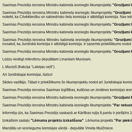
Saeimas Prezidijs ierosina Ministru kabineta iesniegto likumprojektu
"Grozījumi 
Saeimas Prezidijs ierosina Ministru kabineta iesniegto likumprojektu
"Grozījumi
noteikt, ka Cilvēktiesību un sabiedrisko lietu komisija ir atbildīgā komisija. Nav ie
Saeimas Prezidijs ierosina Ministru kabineta iesniegto likumprojektu
"Grozījumi 
Saeimas Prezidijs ierosina Ministru kabineta iesniegto likumprojektu
"Grozījumi
Saeimas Prezidijs ierosina Ministru kabineta iesniegto likumprojektu
"Grozījumi
nosakot, ka Juridiskā komisija ir atbildīgā komisija. Ir saņemts priekšlikums nodot 
Saeimas Prezidijs ierosina Ministru kabineta iesniegto likumprojektu
"Grozījumi 
Lūdzu ieslēgt mikrofonu deputātam Linardam Muciņam.
L.Muciņš (frakcija “Latvijas ceļš”).
Arī Juridiskajai komisijai, lūdzu!
Sēdes vadītājs. Tātad ir priekšlikums šo likumprojektu nodot arī Juridiskajai komisi
Saeimas Prezidijs ierosina Saeimas Izglītības, kultūras un zinātnes komisijas ies
Saeimas Prezidijs ierosina Ministru kabineta iesniegto likumprojektu
"Grozījumi
Saeimas Prezidijs ierosina Ministru kabineta iesniegto likumprojektu
"Par nekus
Informēju jūs, ka Saeimas Prezidijs saskaņā ar Kārtības ruļļa 8.pantu ir piešķīris 
Izskatīsim sadaļu
"Lēmuma projektu izskatīšana”
. Lēmuma projekts
"Par piekr
Mandātu un iesniegumu komisijas vārdā - deputāte Vineta Muižniece.