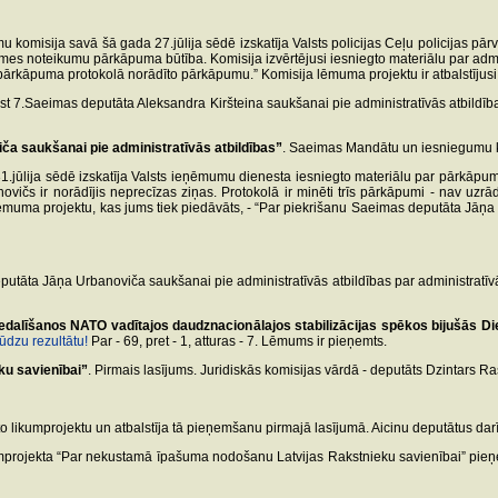
misija savā šā gada 27.jūlija sēdē izskatīja Valsts policijas Ceļu policijas pārv
ksmes noteikumu pārkāpuma būtība. Komisija izvērtējusi iesniegto materiālu par ad
pārkāpuma protokolā norādīto pārkāpumu.” Komisija lēmuma projektu ir atbalstījusi 
st 7.Saeimas deputāta Aleksandra Kiršteina saukšanai pie administratīvās atbildī
a saukšanai pie administratīvās atbildības”
. Saeimas Mandātu un iesniegumu k
ūlija sēdē izskatīja Valsts ieņēmumu dienesta iesniegto materiālu par pārkāpumu, 
s ir norādījis neprecīzas ziņas. Protokolā ir minēti trīs pārkāpumi - nav uzrādīts 
muma projektu, kas jums tiek piedāvāts, - “Par piekrišanu Saeimas deputāta Jāņa 
putāta Jāņa Urbanoviča saukšanai pie administratīvās atbildības par administrat
edalīšanos NATO vadītajos daudznacionālajos stabilizācijas spēkos bijušās Dien
ūdzu rezultātu!
Par - 69, pret - 1, atturas - 7. Lēmums ir pieņemts.
u savienībai”
. Pirmais lasījums. Juridiskās komisijas vārdā - deputāts Dzintars R
gto likumprojektu un atbalstīja tā pieņemšanu pirmajā lasījumā. Aicinu deputātus dar
kumprojekta “Par nekustamā īpašuma nodošanu Latvijas Rakstnieku savienībai” pie