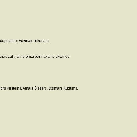
mam deputātam Edvīnam Inkēnam.
jas zāli, lai nolemtu par nākamo tikšanos.
ndrs Kiršteins, Ainārs Šlesers, Dzintars Kudums.