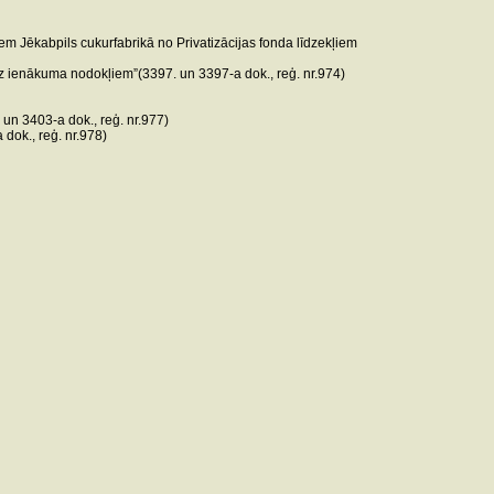
 Jēkabpils cukurfabrikā no Privatizācijas fonda līdzekļiem
z ienākuma nodokļiem”(3397. un 3397-a dok., reģ. nr.974)
un 3403-a dok., reģ. nr.977)
dok., reģ. nr.978)