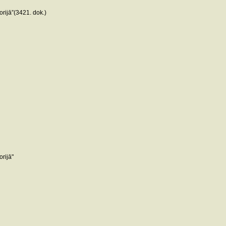
rijā”(3421. dok.)
rijā"