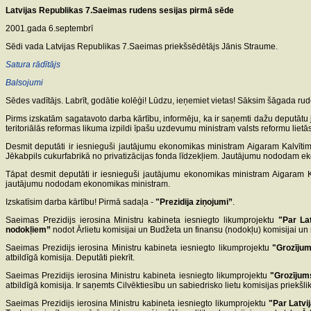
Latvijas Republikas 7.Saeimas
rudens sesijas pirmā sēde
2001.gada 6.septembrī
Sēdi vada Latvijas Republikas 7.Saeimas priekšsēdētājs Jānis Straume.
Satura rādītājs
Balsojumi
Sēdes vadītājs. Labrīt, godātie kolēģi! Lūdzu, ieņemiet vietas! Sāksim šāgada rud
Pirms izskatām sagatavoto darba kārtību, informēju, ka ir saņemti dažu deputātu j
teritoriālās reformas likuma izpildi īpašu uzdevumu ministram valsts reformu li
Desmit deputāti ir iesnieguši jautājumu ekonomikas ministram Aigaram Kalvīt
Jēkabpils cukurfabrikā no privatizācijas fonda līdzekļiem. Jautājumu nododam e
Tāpat desmit deputāti ir iesnieguši jautājumu ekonomikas ministram Aigaram Ka
jautājumu nododam ekonomikas ministram.
Izskatīsim darba kārtību! Pirmā sadaļa -
"Prezidija ziņojumi”
.
Saeimas Prezidijs ierosina Ministru kabineta iesniegto likumprojektu
"Par La
nodokļiem”
nodot Ārlietu komisijai un Budžeta un finansu (nodokļu) komisijai un no
Saeimas Prezidijs ierosina Ministru kabineta iesniegto likumprojektu
"Grozīju
atbildīgā komisija. Deputāti piekrīt.
Saeimas Prezidijs ierosina Ministru kabineta iesniegto likumprojektu
"Grozījum
atbildīgā komisija. Ir saņemts Cilvēktiesību un sabiedrisko lietu komisijas priekšli
Saeimas Prezidijs ierosina Ministru kabineta iesniegto likumprojektu
"Par Latvi