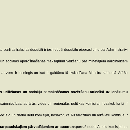
partijas frakcijas deputāti ir iesnieguši deputātu pieprasījumu par Administratīvi
su un sociālās apdrošināšanas maksājumu veikšanu par minētajiem darbiniekiem
r zemi ir iesniegts un kad ir gaidāma tā izskatīšana Ministru kabinetā. Arī šo
ās uzlikšanas un nodokļu nemaksāšanas novēršanu attiecībā uz ienākumu
aimniecības, agrārās, vides un reģionālās politikas komisijai, nosakot, ka tā ir
ociālo un darba lietu komisijai, nosakot, ka Aizsardzības un iekšlietu komisija ir
starptautiskajiem pārvadājumiem ar autotransportu”
nodot Ārlietu komisijai un