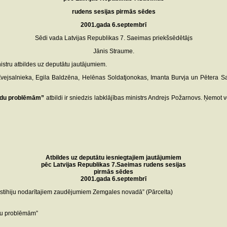
rudens sesijas pirmās sēdes
2001.gada 6.septembrī
Sēdi vada Latvijas Republikas 7. Saeimas priekšsēdētājs
Jānis Straume.
nistru atbildes uz deputātu jautājumiem.
Zvejsalnieka, Egila Baldzēna, Helēnas Soldatjonokas, Imanta Burvja un Pētera 
līdu problēmām”
atbildi ir sniedzis labklājības ministrs Andrejs Požarnovs. Ņemot v
Atbildes uz deputātu iesniegtajiem jautājumiem
pēc Latvijas Republikas 7.Saeimas rudens sesijas
pirmās sēdes
2001.gada 6.septembrī
 stihiju nodarītajiem zaudējumiem Zemgales novadā” (Pārcelta)
īdu problēmām”