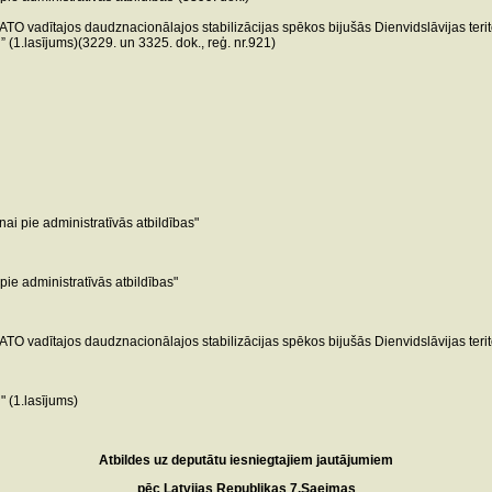
O vadītajos daudznacionālajos stabilizācijas spēkos bijušās Dienvidslāvijas terito
(1.lasījums)(3229. un 3325. dok., reģ. nr.921)
i pie administratīvās atbildības"
e administratīvās atbildības"
O vadītajos daudznacionālajos stabilizācijas spēkos bijušās Dienvidslāvijas terito
 (1.lasījums)
Atbildes uz deputātu iesniegtajiem jautājumiem
pēc Latvijas Republikas 7.Saeimas