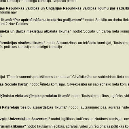
tu komisija ir atbildīgā komisija. Deputāti piekrīt.
ijas Republikas valdības un Ungārijas Republikas valdības līgumu par sadarbī
bildumu nav.
 likumā “Par apdrošināšanu bezdarba gadījumam””
nodot Sociālo un darba lietu
ldumi? Nav. Paldies.
nieku un darba meklētāju atbalsta likums”
nodot Sociālo un darba lietu komisi
t.
nformācijas sistēmu likums”
nodot Aizsardzības un iekšlietu komisijai, Tautsaimn
 politikas komisija ir atbildīgā komisija.
jai. Tāpat ir saņemts priekšlikums to nodot arī Cilvēktiesību un sabiedrisko lietu komi
as Sociālo hartu”
nodot Ārlietu komisijai, Cilvēktiesību un sabiedrisko lietu komisi
 Ķīmisko vielu un ķīmisko produktu likumā”
nodot Tautsaimniecības, agrārās, vides
i Patērētāju tiesību aizsardzības likumā”
nodot Tautsaimniecības, agrārās, vides 
pils Universitātes Satversmi”
nodot Izglītības, kultūras un zinātnes komisijai, nos
Tūrisma likumā”
nodot Tautsaimniecības, agrārās, vides un reģionālās politikas komi