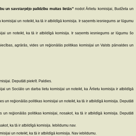
bu un savstarpējo palīdzību muitas lietās”
nodot Ārlietu komisijai, Budžeta un
 komisijai un noteikt, ka tā ir atbildīgā komisija. Ir saņemts iesniegums ar lūgumu
jai un noteikt, ka tā ir atbildīgā komisija. Ir saņemts iesniegums ar lūgumu šo
iecības, agrārās, vides un reģionālās politikas komisijai un Valsts pārvaldes un
sijai. Deputāti piekrīt. Paldies.
jai un Sociālo un darba lietu komisijai un noteikt, ka Ārlietu komisija ir atbildīgā
 un reģionālās politikas komisijai un noteikt, ka tā ir atbildīgā komisija. Deputāti
un reģionālās politikas komisijai, nosakot, ka tā ir atbildīgā komisija. Deputāti
akot, ka tā ir atbildīgā komisija. Iebildumu nav.
sijai un noteikt, ka tā ir atbildīgā komisija. Nav iebildumu.