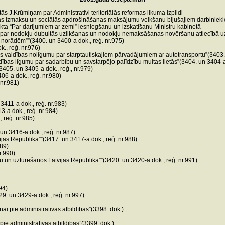
 J.Krūmiņam par Administratīvi teritoriālās reformas likuma izpildi
s izmaksu un sociālās apdrošināšanas maksājumu veikšanu bijušajiem darbiniekiem
ta “Par darījumiem ar zemi” iesniegšanu un izskatīšanu Ministru kabinetā
u par nodokļu dubultās uzlikšanas un nodokļu nemaksāšanas novēršanu attiecībā u
 norādēm””(3400. un 3400-a dok., reģ. nr.975)
., reģ. nr.976)
 valdības nolīgumu par starptautiskajiem pārvadājumiem ar autotransportu”(3403. 
ības līgumu par sadarbību un savstarpējo palīdzību muitas lietās”(3404. un 3404-a 
05. un 3405-a dok., reģ., nr.979)
06-a dok., reģ. nr.980)
 nr.981)
3411-a dok., reģ. nr.983)
3-a dok., reģ. nr.984)
 reģ. nr.985)
un 3416-a dok., reģ. nr.987)
jas Republikā””(3417. un 3417-a dok., reģ. nr.988)
989)
r.990)
u un uzturēšanos Latvijas Republikā””(3420. un 3420-a dok., reģ. nr.991)
94)
. un 3429-a dok., reģ. nr.997)
i pie administratīvās atbildības”(3398. dok.)
e administratīvās atbildības”(3399. dok.)