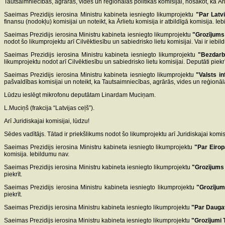
Tautsaimniecības, agrārās, vides un reģionālās politikas komisijai, nosakot, ka Ārlie
Saeimas Prezidijs ierosina Ministru kabineta iesniegto likumprojektu
"Par Latv
finansu (nodokļu) komisijai un noteikt, ka Ārlietu komisija ir atbildīgā komisija. Ie
Saeimas Prezidijs ierosina Ministru kabineta iesniegto likumprojektu
"Grozījums
nodot šo likumprojektu arī Cilvēktiesību un sabiedrisko lietu komisijai. Vai ir iebi
Saeimas Prezidijs ierosina Ministru kabineta iesniegto likumprojektu
"Bezdarb
likumprojektu nodot arī Cilvēktiesību un sabiedrisko lietu komisijai. Deputāti piekrī
Saeimas Prezidijs ierosina Ministru kabineta iesniegto likumprojektu
"Valsts i
pašvaldības komisijai un noteikt, ka Tautsaimniecības, agrārās, vides un reģionālās
Lūdzu ieslēgt mikrofonu deputātam Linardam Muciņam.
L.Muciņš (frakcija “Latvijas ceļš”).
Arī Juridiskajai komisijai, lūdzu!
Sēdes vadītājs. Tātad ir priekšlikums nodot šo likumprojektu arī Juridiskajai komisi
Saeimas Prezidijs ierosina Ministru kabineta iesniegto likumprojektu
"Par Eirop
komisija. Iebildumu nav.
Saeimas Prezidijs ierosina Ministru kabineta iesniegto likumprojektu
"Grozījums
piekrīt.
Saeimas Prezidijs ierosina Ministru kabineta iesniegto likumprojektu
"Grozījum
piekrīt.
Saeimas Prezidijs ierosina Ministru kabineta iesniegto likumprojektu
"Par Daugav
Saeimas Prezidijs ierosina Ministru kabineta iesniegto likumprojektu
"Grozījumi 