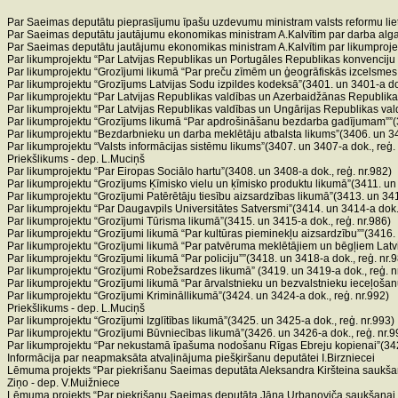
Par Saeimas deputātu pieprasījumu īpašu uzdevumu ministram valsts reformu lietās
Par Saeimas deputātu jautājumu ekonomikas ministram A.Kalvītim par darba alga
Par Saeimas deputātu jautājumu ekonomikas ministram A.Kalvītim par likumprojek
Par likumprojektu “Par Latvijas Republikas un Portugāles Republikas konvencij
Par likumprojektu “Grozījumi likumā “Par preču zīmēm un ģeogrāfiskās izcelsmes
Par likumprojektu “Grozījums Latvijas Sodu izpildes kodeksā”(3401. un 3401-a dok
Par likumprojektu “Par Latvijas Republikas valdības un Azerbaidžānas Republikas
Par likumprojektu “Par Latvijas Republikas valdības un Ungārijas Republikas vald
Par likumprojektu “Grozījums likumā “Par apdrošināšanu bezdarba gadījumam””(34
Par likumprojektu “Bezdarbnieku un darba meklētāju atbalsta likums”(3406. un 34
Par likumprojektu “Valsts informācijas sistēmu likums”(3407. un 3407-a dok., reģ.
Priekšlikums - dep. L.Muciņš
Par likumprojektu “Par Eiropas Sociālo hartu”(3408. un 3408-a dok., reģ. nr.982)
Par likumprojektu “Grozījums Ķīmisko vielu un ķīmisko produktu likumā”(3411. un 
Par likumprojektu “Grozījumi Patērētāju tiesību aizsardzības likumā”(3413. un 341
Par likumprojektu “Par Daugavpils Universitātes Satversmi”(3414. un 3414-a dok.,
Par likumprojektu “Grozījumi Tūrisma likumā”(3415. un 3415-a dok., reģ. nr.986)
Par likumprojektu “Grozījumi likumā “Par kultūras pieminekļu aizsardzību””(3416. 
Par likumprojektu “Grozījumi likumā “Par patvēruma meklētājiem un bēgļiem Latvi
Par likumprojektu “Grozījumi likumā “Par policiju””(3418. un 3418-a dok., reģ. nr.
Par likumprojektu “Grozījumi Robežsardzes likumā” (3419. un 3419-a dok., reģ. n
Par likumprojektu “Grozījumi likumā “Par ārvalstnieku un bezvalstnieku ieceļošan
Par likumprojektu “Grozījumi Krimināllikumā”(3424. un 3424-a dok., reģ. nr.992)
Priekšlikums - dep. L.Muciņš
Par likumprojektu “Grozījumi Izglītības likumā”(3425. un 3425-a dok., reģ. nr.993)
Par likumprojektu “Grozījumi Būvniecības likumā”(3426. un 3426-a dok., reģ. nr.9
Par likumprojektu “Par nekustamā īpašuma nodošanu Rīgas Ebreju kopienai”(3429
Informācija par neapmaksāta atvaļinājuma piešķiršanu deputātei I.Birzniecei
Lēmuma projekts “Par piekrišanu Saeimas deputāta Aleksandra Kiršteina saukšana
Ziņo - dep. V.Muižniece
Lēmuma projekts “Par piekrišanu Saeimas deputāta Jāņa Urbanoviča saukšanai pi