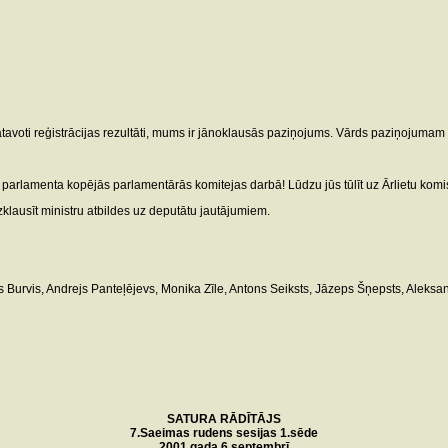
 gatavoti reģistrācijas rezultāti, mums ir jānoklausās paziņojums. Vārds paziņoju
arlamenta kopējās parlamentārās komitejas darbā! Lūdzu jūs tūlīt uz Ārlietu komisi
klausīt ministru atbildes uz deputātu jautājumiem.
ts Burvis, Andrejs Panteļējevs, Monika Zīle, Antons Seiksts, Jāzeps Šņepsts, Aleksa
SATURA RĀDĪTĀJS
7.Saeimas rudens sesijas 1.sēde
2001.gada 6.septembrī