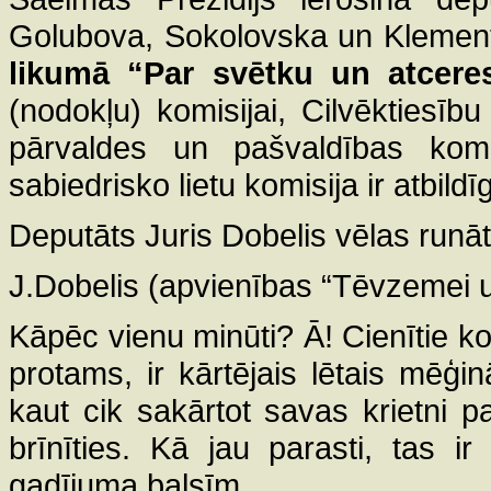
Golubova, Sokolovska un Klement
likumā “Par svētku un atcere
(nodokļu) komisijai, Cilvēktiesību
pārvaldes un pašvaldības komis
sabiedrisko lietu komisija ir atbildī
Deputāts Juris Dobelis vēlas runāt 
J.Dobelis (apvienības “Tēvzemei u
Kāpēc vienu minūti? Ā! Cienītie kolē
protams, ir kārtējais lētais mēģ
kaut cik sakārtot savas krietni 
brīnīties. Kā jau parasti, tas i
gadījuma balsīm.