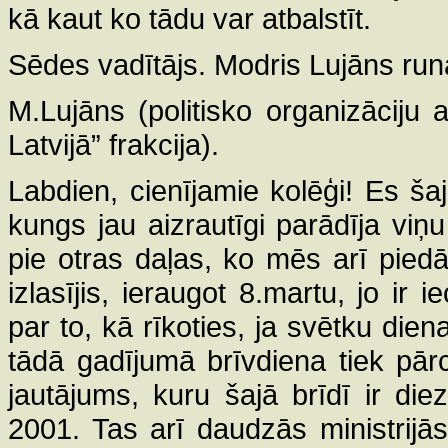
kā kaut ko tādu var atbalstīt.
Sēdes vadītājs. Modris Lujāns run
M.Lujāns (politisko organizāciju 
Latvijā” frakcija).
Labdien, cienījamie kolēģi! Es ša
kungs jau aizrautīgi parādīja viņu 
pie otras daļas, ko mēs arī pie
izlasījis, ieraugot 8.martu, jo ir i
par to, kā rīkoties, ja svētku dien
tādā gadījumā brīvdiena tiek pār
jautājums, kuru šajā brīdī ir die
2001. Tas arī daudzās ministrijās 