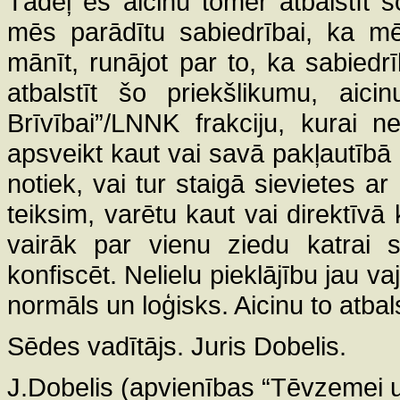
Tādēļ es aicinu tomēr atbalstīt š
mēs parādītu sabiedrībai, ka 
mānīt, runājot par to, ka sabiedr
atbalstīt šo priekšlikumu, aic
Brīvībai”/LNNK frakciju, kurai n
apsveikt kaut vai savā pakļautībā 
notiek, vai tur staigā sievietes a
teiksim, varētu kaut vai direktīvā 
vairāk par vienu ziedu katrai s
konfiscēt. Nelielu pieklājību jau v
normāls un loģisks. Aicinu to atbals
Sēdes vadītājs. Juris Dobelis.
J.Dobelis (apvienības “Tēvzemei u