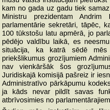
kam no gada uz gadu tiek samazi
Ministru prezidentam Andrim B
parlamentārie sekretāri, tāpēc,
100 tūkstošu latu apmērā, jo parl
pēdējo valdību laikā, es neesmu
situācija, ka katrā sēdē mē
priekšlikumus grozījumiem Admin
nav vienkāršāk šos grozījumus i
Juridiskajā komisijā pašreiz ir ies
Administratīvo pārkāpumu kodeksā
ja kāds nevar pildīt savas fun
atbrīvosimies no parlamentārajiem