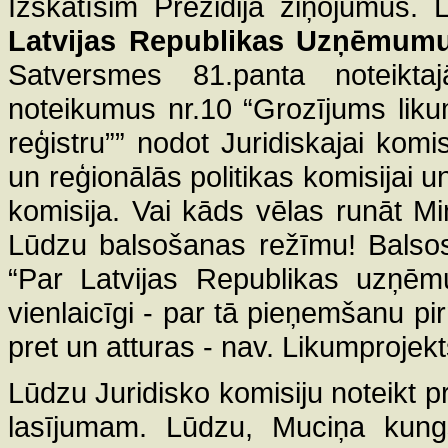
Izskatīsim Prezidija ziņojumus.
Latvijas Republikas Uzņēmumu
Satversmes 81.panta noteiktaj
noteikumus nr.10 “Grozījums lik
reģistru”” nodot Juridiskajai komi
un reģionālās politikas komisijai un
komisija. Vai kāds vēlas runāt M
Lūdzu balsošanas režīmu! Balsos
“Par Latvijas Republikas uzņēm
vienlaicīgi - par tā pieņemšanu pi
pret un atturas - nav. Likumprojek
Lūdzu Juridisko komisiju noteikt 
lasījumam. Lūdzu, Muciņa kung