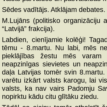
Sēdes vadītājs. Atklājam debates.
M.Lujāns (politisko organizāciju 
“Latvijā” frakcija).
Labdien, cienījamie kolēģi! Tag
tēmu - 8.martu. Nu labi, mēs ne
pieklājības žestu mēs varam 
neapzinīgas sievietes un neapzinī
daļa Latvijas tomēr svin 8.martu
varētu izkārt valsts karogu, lai vis
valsts, ka nav vairs Padomju Sa
nopirktu kādu citu glītāku ziedu.