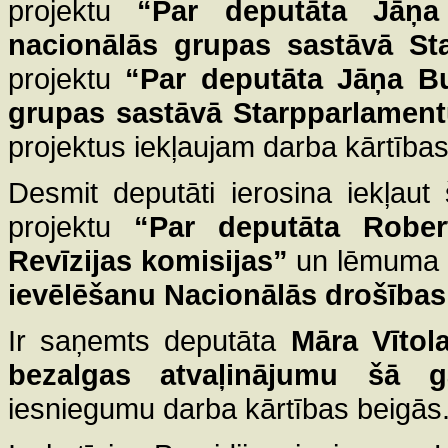
projektu
“Par deputāta Jāņa
nacionālās grupas sastāvā St
projektu
“Par deputāta Jāņa Bu
grupas sastāvā Starpparlament
projektus iekļaujam darba kārtības
Desmit deputāti ierosina iekļau
projektu
“Par deputāta Robe
Revīzijas komisijas”
un lēmuma 
ievēlēšanu Nacionālās drošības
Ir saņemts deputāta
Māra Vītol
bezalgas atvaļinājumu šā ga
iesniegumu darba kārtības beigās.