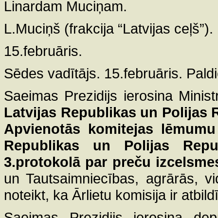
Linardam Muciņam.
L.Muciņš (frakcija “Latvijas ceļš”).
15.februāris.
Sēdes vadītājs. 15.februāris. Paldi
Saeimas Prezidijs ierosina Minist
Latvijas Republikas un Polijas 
Apvienotās komitejas lēmumu 
Republikas un Polijas Repub
3.protokolā par preču izcelsm
un Tautsaimniecības, agrārās, vi
noteikt, ka Ārlietu komisija ir atbi
Saeimas Prezidijs ierosina dep