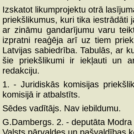
Izskatot likumprojektu otrā lasīju
priekšlikumus, kuri tika iestrādāti
ar zināmu gandarījumu varu teikt
izpratni reaģēja arī uz tiem priek
Latvijas sabiedrība. Tabulās, ar k
šie priekšlikumi ir iekļauti un a
redakciju.
1. - Juridiskās komisijas priekš
komisijā ir atbalstīts.
Sēdes vadītājs. Nav iebildumu.
G.Dambergs. 2. - deputāta Modra 
Valsts pārvaldes un pašvaldības ko