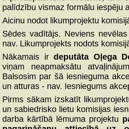
palīdzību vismaz formālu iespēju a
Aicinu nodot likumprojektu komisi
Sēdes vadītājs. Neviens nevēlas r
nav. Likumprojekts nodots komisij
Nākamais ir
deputāta Oļega D
viņam neapmaksātu atvaļināju
Balsosim par šā iesnieguma akcep
un atturas - nav. Iesniegums akce
Pirms sākam izskatīt likumprojekt
un sabiedrisko lietu komisijas ie
darba kārtībā lēmuma projektu
p
pagarināšanu attiecībā uz o