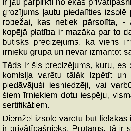
ir jau pārpirkti no ēkas privātīpa
grozījums ļautu piedalīties izsolē p
robežai, kas netiek pārsolīta, - 
kopējā platība ir mazāka par to daļ
būtisks precizējums, ka viens īr
īrnieku grupā un nevar izmantot sav
Tāds ir šis precizējums, kuru, es
komisija varētu tālāk izpētīt un
piedāvājuši iesniedzēji, vai varb
šiem īrniekiem dotu iespēju, visma
sertifikātiem.
Diemžēl izsolē varētu būt lielāka
ir privātīpašnieks. Protams, tā ir