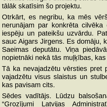
tālāk skatīsim šo projektu.
Otrkārt, es negribu, ka mēs vē
nerunājam par konkrēta cilvēka 
iespēju un pateikšu uzvārdu. Pa
sauc Aigars Jirgens. Es domāju, ka 
Saeimas deputātu. Viņa piedāvāt
nopietnāki nekā tās muļķības, kas 
Tā ka nevajadzētu vērsties pret 
vajadzētu visus slaistus un stulb
kas pavisam cits.
Sēdes vadītājs. Lūdzu balsošan
“Grozījumi Latvijas Administ