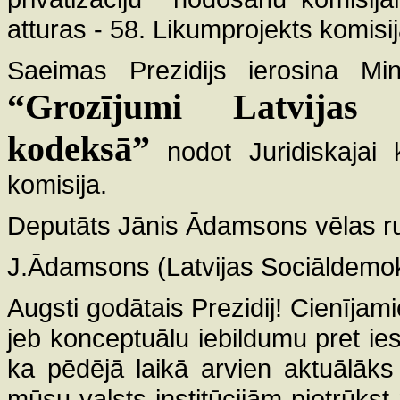
atturas - 58. Likumprojekts komisi
Saeimas Prezidijs ierosina Mini
“Grozījumi Latvijas 
kodeksā”
nodot Juridiskajai k
komisija.
Deputāts Jānis Ādamsons vēlas run
J.Ādamsons (Latvijas Sociāldemokrā
Augsti godātais Prezidij! Cienījam
jeb konceptuālu iebildumu pret ies
ka pēdējā laikā arvien aktuālāks
mūsu valsts institūcijām pietrūkst n