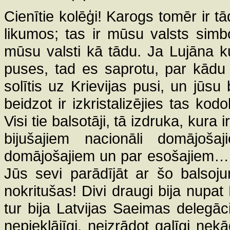
Cienītie kolēģi! Karogs tomēr ir t
likumos; tas ir mūsu valsts simbo
mūsu valsti kā tādu. Ja Lujāna 
puses, tad es saprotu, par kādu 
solītis uz Krievijas pusi, un jūs
beidzot ir izkristalizējies tas k
Visi tie balsotāji, tā izdruka, kura
bijušajiem nacionāli domājošaj
domājošajiem un par esošajiem… Ta
Jūs sevi parādījāt ar šo balsoj
nokritušas! Divi draugi bija nupa
tur bija Latvijas Saeimas delegācij
nepieklājīgi, neizrādot galīgi nek