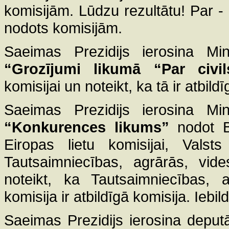
komisijām. Lūdzu rezultātu! Par - 
nodots komisijām.
Saeimas Prezidijs ierosina Mini
“Grozījumi likumā “Par civil
komisijai un noteikt, ka tā ir atbil
Saeimas Prezidijs ierosina Mini
“Konkurences likums”
nodot Bu
Eiropas lietu komisijai, Valst
Tautsaimniecības, agrārās, vide
noteikt, ka Tautsaimniecības, a
komisija ir atbildīgā komisija. Iebi
Saeimas Prezidijs ierosina deput