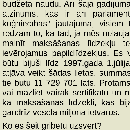
budžetā naudu. Arī šajā gadījumā i
atzinums, kas ir arī parlamentā
kuģniecības” jautājumā, visiem
redzam to, ka tad, ja mēs neļauj
mainīt maksāšanas līdzekļu t
ievērojamus papildlīdzekļus. Es v
būtu bijuši līdz 1997.gada 1.jūlij
atļāva veikt šādas lietas, summas
tie būtu 11 729 701 lats. Prota
vai mazliet vairāk sertifikātu un
kā maksāšanas līdzekli, kas bij
gandrīz vesela miljona ietvaros.
Ko es šeit gribētu uzsvērt?