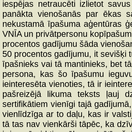
iespējas netraucēti izlietot savus
panākta vienošanās par ēkas sad
nekustamā īpašuma aģentūras ģen
VNĪA un privātpersonu kopīpašum
procentos gadījumu šāda vienošan
50 procentos gadījumu, it sevišķi t
īpašnieks vai tā mantinieks, bet tā
persona, kas šo īpašumu ieguvus
ieinteresēta vienoties, tā ir ieint
pašreizējā likuma teksts ļauj dz
sertifikātiem vienīgi tajā gadījumā,
vienlīdzīga ar to daļu, kas ir val
tā tas nav vienkārši tāpēc, ka dzīvo