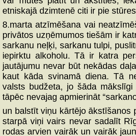
var mutes plātīt un ākstīties, lēk
etniskajā dzimtenē citi ir pie stūre
8.marta atzīmēšana vai neatzīmē
privātos uzņēmumos tiešām ir katra
sarkanu neļķi, sarkanu tulpi, pusl
iepirktu alkoholu. Tā ir katra pe
jautājumu nevar būt nekādas daļas
kaut kāda svinamā diena. Tā ne
valsts budžeta, jo šāda mākslīg
tāpēc nevajag apmierināt “sarkano”
un balstīt viņu kārtējo ākstīšano
starpā viņi vairs nevar sadalīt R
rodas arvien vairāk un vairāk jau