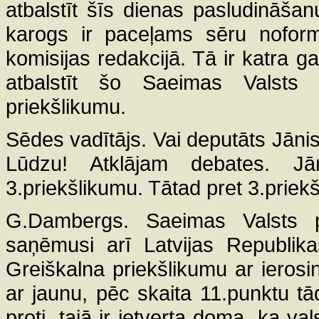
atbalstīt šīs dienas pasludināšan
karogs ir paceļams sēru noformē
komisijas redakcijā. Tā ir katra 
atbalstīt šo Saeimas Valsts 
priekšlikumu.
Sēdes vadītājs. Vai deputāts Jāni
Lūdzu! Atklājam debates. J
3.priekšlikumu. Tātad pret 3.priek
G.Dambergs. Saeimas Valsts p
saņēmusi arī Latvijas Republika
Greiškalna priekšlikumu ar ierosi
ar jaunu, pēc skaita 11.punktu tā
proti, tajā ir ietverta doma, ka v