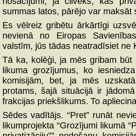
nosacījumi, ja cilvēks, kas priv
summas latos, pārējo var maksāt se
Es vēlreiz gribētu ārkārtīgi uzsv
nevienā no Eiropas Savienības
valstīm, jūs tādas neatradīsiet ne K
Tā ka, kolēģi, ja mēs gribam būt 
likuma grozījumus, ko iesniedza
komisijām, bet, ja mēs uzskat
protams, šajā situācijā ir jādomā
frakcijas priekšlikums. To apliecin
Sēdes vadītājs. “Pret” runāt nev
likumprojekta “Grozījumi likumā “
privatizāciju”” nodošanu komisij