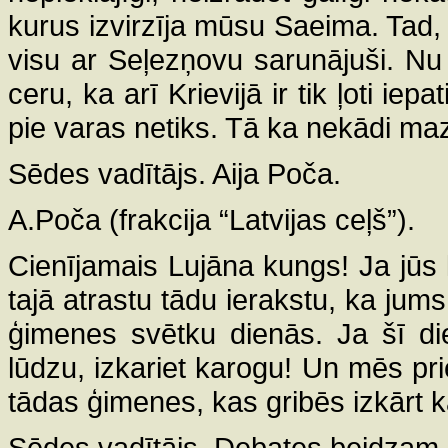
kurus izvirzīja mūsu Saeima. Tad, 
visu ar Seļezņovu sarunājuši. Nu
ceru, ka arī Krievijā ir tik ļoti ie
pie varas netiks. Tā ka nekādi mazi 
Sēdes vadītājs. Aija Poča.
A.Poča (frakcija “Latvijas ceļš”).
Cienījamais Lujāna kungs! Ja jūs l
tajā atrastu tādu ierakstu, ka jums 
ģimenes svētku dienās. Ja šī die
lūdzu, izkariet karogu! Un mēs pri
tādas ģimenes, kas gribēs izkārt k
Sēdes vadītājs. Debates beidzam.