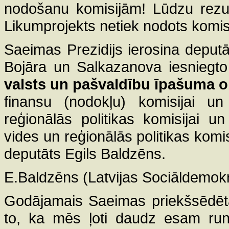
nodošanu komisijām! Lūdzu rezult
Likumprojekts netiek nodots komis
Saeimas Prezidijs ierosina depu
Bojāra un Salkazanova iesniegto
valsts un pašvaldību īpašuma ob
finansu (nodokļu) komisijai un
reģionālās politikas komisijai u
vides un reģionālās politikas komisi
deputāts Egils Baldzēns.
E.Baldzēns (Latvijas Sociāldemokrā
Godājamais Saeimas priekšsēdētā
to, ka mēs ļoti daudz esam runā