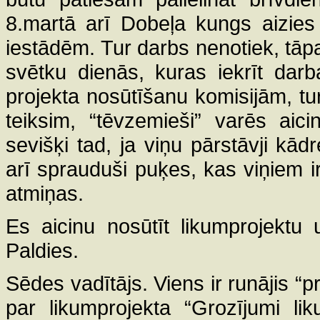
8.martā arī Dobeļa kungs aizies
iestādēm. Tur darbs nenotiek, tāp
svētku dienās, kuras iekrīt dar
projekta nosūtīšanu komisijām, tur
teiksim, “tēvzemieši” varēs aic
sevišķi tad, ja viņu pārstāvji kādr
arī sprauduši puķes, kas viņiem i
atmiņas.
Es aicinu nosūtīt likumprojektu 
Paldies.
Sēdes vadītājs. Viens ir runājis “p
par likumprojekta “Grozījumi l