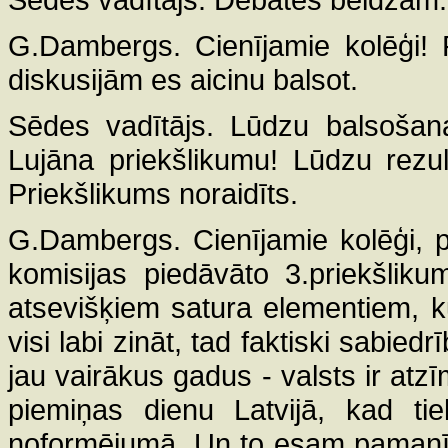
G.Dambergs. Cienījamie kolēģi!
diskusijām es aicinu balsot.
Sēdes vadītājs. Lūdzu balsošan
Lujāna priekšlikumu! Lūdzu rezul
Priekšlikums noraidīts.
G.Dambergs. Cienījamie kolēģi, 
komisijas piedāvāto 3.priekšlik
atsevišķiem satura elementiem, kur
visi labi zināt, tad faktiski sabied
jau vairākus gadus - valsts ir at
piemiņas dienu Latvijā, kad tie
noformējumā. Un to esam pamanīju