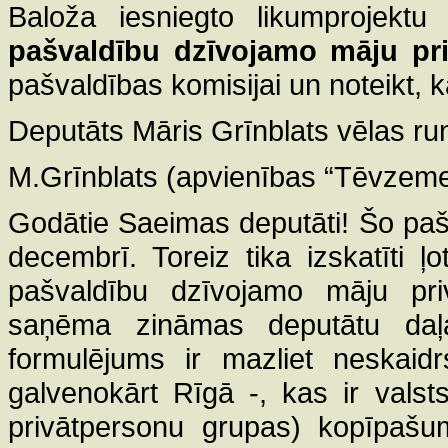
Baloža iesniegto likumprojekt
pašvaldību
dzīvojamo māju pri
pašvaldības komisijai un noteikt, ka
Deputāts Māris Grīnblats vēlas run
M.Grīnblats (apvienības “Tēvzemei
Godātie Saeimas deputāti! Šo paš
decembrī. Toreiz tika izskatīti ļ
pašvaldību dzīvojamo māju priva
saņēma zināmas deputātu daļas
formulējums ir mazliet neskai
galvenokārt Rīgā -, kas ir valst
privātpersonu grupas) kopīpašu