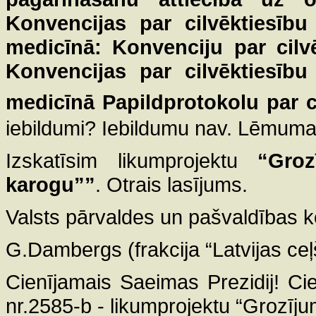
Konvencijas par cilvēktiesību
medicīnā: Konvenciju par cil
Konvencijas par cilvēktiesību
medicīnā Papildprotokolu par 
iebildumi? Iebildumu nav. Lēmuma 
Izskatīsim likumprojektu
“Groz
karogu””
. Otrais lasījums.
Valsts pārvaldes un pašvaldības 
G.Dambergs (frakcija “Latvijas ceļ
Cienījamais Saeimas Prezidij! Ci
nr.2585-b - likumprojektu “Grozījum