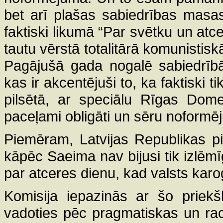
bet arī plašas sabiedrības masas
faktiski likumā “Par svētku un atce
tautu vērstā totalitārā komunisti
Pagājušā gada nogalē sabiedrībā i
kas ir akcentējuši to, ka faktiski t
pilsētā, ar speciālu Rīgas Dome
paceļami obligāti un sēru noformē
Piemēram, Latvijas Republikas pi
kāpēc Saeima nav bijusi tik izlēmīg
par atceres dienu, kad valsts ka
Komisija iepazinās ar šo priekš
vadoties pēc pragmatiskas un ra