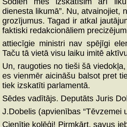
Šodien mēs izskatīsim arī likum
dienesta likumā”. Nu, atvainojiet
grozījumus. Tagad ir atkal jautājumi
faktiski redakcionāliem precizējum
attiecīgie ministri nav spējīgi e
Taču tā vietā visu laiku imitē aktīv
Un, raugoties no tieši šā viedokļ
es vienmēr aicināšu balsot pret ti
tiek izskatīti parlamentā.
Sēdes vadītājs. Deputāts Juris Dob
J.Dobelis (apvienības “Tēvzemei u
Cienītie kolēģi! Pirmkārt, savus i