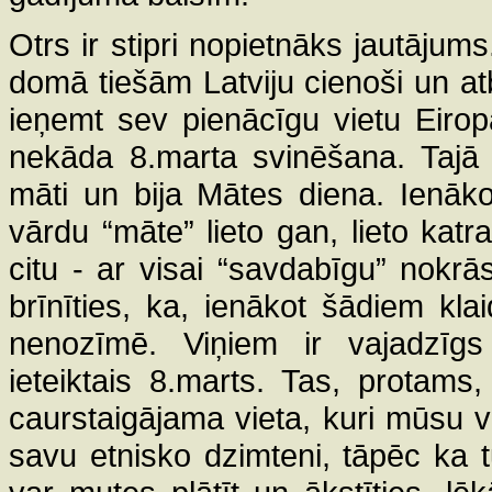
Otrs ir stipri nopietnāks jautājums
domā tiešām Latviju cienoši un atba
ieņemt sev pienācīgu vietu Eirop
nekāda 8.marta svinēšana. Tajā L
māti un bija Mātes diena. Ienākot
vārdu “māte” lieto gan, lieto katr
citu - ar visai “savdabīgu” nokr
brīnīties, ka, ienākot šādiem kl
nenozīmē. Viņiem ir vajadzīg
ieteiktais 8.marts. Tas, protams
caurstaigājama vieta, kuri mūsu va
savu etnisko dzimteni, tāpēc ka t