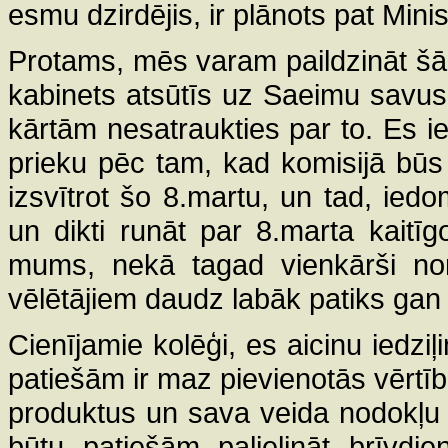
esmu dzirdējis, ir plānots pat Mini
Protams, mēs varam paildzināt šā 
kabinets atsūtīs uz Saeimu savus
kārtām nesatraukties par to. Es i
prieku pēc tam, kad komisijā būs 
izsvītrot šo 8.martu, un tad, iedom
un dikti runāt par 8.marta kaitī
mums, nekā tagad vienkārši nora
vēlētājiem daudz labāk patiks gan 
Cienījamie kolēģi, es aicinu iedzi
patiešām ir maz pievienotās vērtī
produktus un sava veida nodokļu 
būtu patiešām palielināt brīvdie