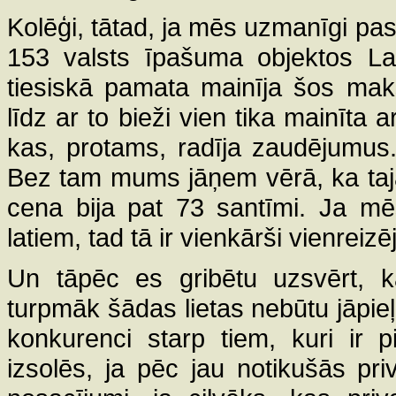
Kolēģi, tātad, ja mēs uzmanīgi pas
153 valsts īpašuma objektos Lat
tiesiskā pamata mainīja šos mak
līdz ar to bieži vien tika mainīta a
kas, protams, radīja zaudējumus. 
Bez tam mums jāņem vērā, ka tajā 
cena bija pat 73 santīmi. Ja m
latiem, tad tā ir vienkārši vienreizē
Un tāpēc es gribētu uzsvērt, 
turpmāk šādas lietas nebūtu jāpieļ
konkurenci starp tiem, kuri ir p
izsolēs, ja pēc jau notikušās pri