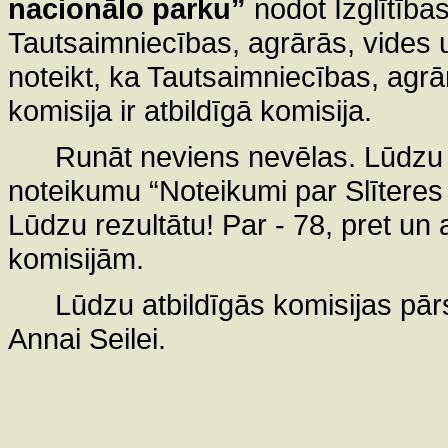
nacionālo parku”
nodot Izglītības
Tautsaimniecības, agrārās, vides u
noteikt, ka Tautsaimniecības, agrā
komisija ir atbildīgā komisija.
Runāt neviens nevēlas. Lūdzu
noteikumu “Noteikumi par Slītere
Lūdzu rezultātu! Par - 78, pret un 
komisijām.
Lūdzu atbildīgās komisijas pārs
Annai Seilei.