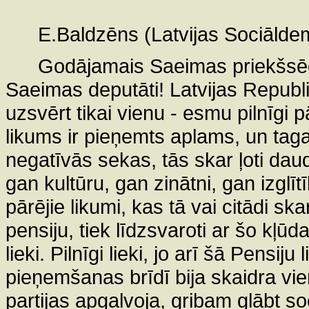
E.Baldzēns (Latvijas Sociāldemo
Godājamais Saeimas priekšsēdē
Saeimas deputāti! Latvijas Republi
uzsvērt tikai vienu - esmu pilnīgi pā
likums ir pieņemts aplams, un tag
negatīvās sekas, tās skar ļoti dau
gan kultūru, gan zinātni, gan izglīt
pārējie likumi, kas tā vai citādi s
pensiju, tiek līdzsvaroti ar šo kļūd
lieki. Pilnīgi lieki, jo arī šā Pensi
pieņemšanas brīdī bija skaidra vi
partijas apgalvoja, gribam glābt s