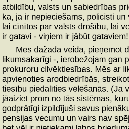
atbildību, valsts un sabiedrības pri
ka, ja ir nepieciešams, policisti un 
lai cīnītos par valsts drošību, lai 
ir gatavi - viņiem ir jābūt gataviem
Mēs dažādā veidā, pieņemot daž
likumsakarīgi -, ierobežojam gan po
prokuroru cilvēktiesības. Mēs ar l
apvienoties arodbiedrībās, streikot,
tiesību piedalīties vēlēšanās. (Ja v
jāaiziet prom no tās sistēmas, kuru 
godprātīgi izpildījuši savus pienāk
pensijas vecumu un vairs nav spējī
bet vēl ir pietiekami labos briedu