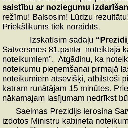
saistību ar noziegumu izdarīšan
režīmu! Balsosim! Lūdzu rezultātu! 
Priekšlikums tiek noraidīts.
Izskatīsim sadaļu
“Prezidi
Satversmes 81.panta
noteiktajā k
noteikumiem”.
Atgādinu, ka notei
noteikumu pieņemšanai pirmajā las
noteikumiem atsevišķi, atbilstoši
katram runātājam 15 minūtes. Pri
nākamajam lasījumam nedrīkst bū
Saeimas Prezidijs ierosina Sat
izdotos Ministru kabineta noteiku