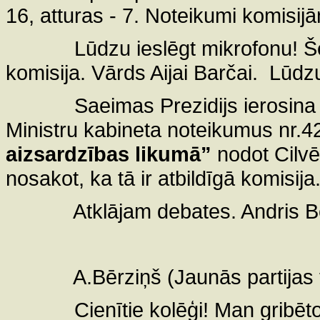
16, atturas - 7. Noteikumi komisijā
Lūdzu ieslēgt mikrofonu! Še
komisija. Vārds Aijai Barčai.
Lūdzu
Saeimas Prezidijs ierosina
Ministru kabineta noteikumus nr.
aizsardzības likumā”
nodot Cilvē
nosakot, ka tā ir atbildīgā komisija
Atklājam debates. Andris B
A.Bērziņš (Jaunās partijas f
Cienītie kolēģi! Man gribētos