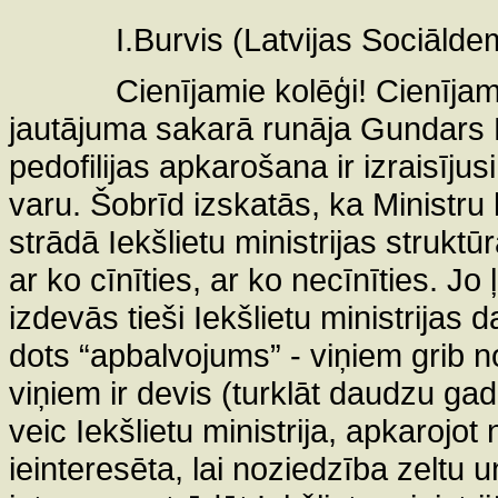
I.Burvis (Latvijas Sociālde
Cienījamie kolēģi! Cienījam
jautājuma sakarā runāja Gundars B
pedofilijas apkarošana ir izraisījus
varu. Šobrīd izskatās, ka Ministru 
strādā Iekšlietu ministrijas struktūr
ar ko cīnīties, ar ko necīnīties. Jo 
izdevās tieši Iekšlietu ministrijas
dots “apbalvojums” - viņiem grib no
viņiem ir devis (turklāt daudzu gad
veic Iekšlietu ministrija, apkarojot
ieinteresēta, lai noziedzība zeltu 