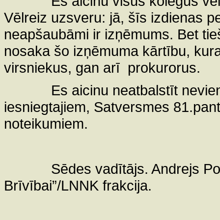
Es aicinu visus kolēģus v
Vēlreiz uzsveru: jā, šīs izdienas p
neapšaubāmi ir izņēmums. Bet tieši 
nosaka šo izņēmuma kārtību, kura 
virsniekus, gan arī
prokurorus.
Es aicinu neatbalstīt nevi
iesniegtajiem, Satversmes 81.pant
noteikumiem.
Sēdes vadītājs. Andrejs P
Brīvībai”/LNNK frakcija.