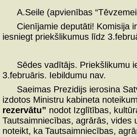
A.Seile (apvienības “Tēvzemei 
Cienījamie deputāti! Komisija ir
iesniegt priekšlikumus līdz 3.febru
Sēdes vadītājs. Priekšlikumu 
3.februāris. Iebildumu nav.
Saeimas Prezidijs ierosina Sat
izdotos Ministru kabineta noteiku
rezervātu”
nodot Izglītības, kultū
Tautsaimniecības, agrārās, vides u
noteikt, ka Tautsaimniecības, agrā