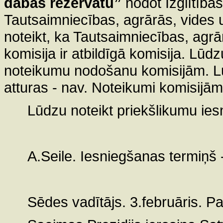
dabas rezervātu”
nodot Izglītības
Tautsaimniecības, agrārās, vides u
noteikt, ka Tautsaimniecības, agrā
komisija ir atbildīgā komisija. Lū
noteikumu nodošanu komisijām. Lūd
atturas - nav. Noteikumi komisijām
Lūdzu noteikt priekšlikumu ie
A.Seile. Iesniegšanas termiņš -
Sēdes vadītājs. 3.februāris. Pa