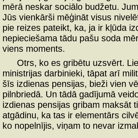
mērā neskar sociālo budžetu. Jums
Jūs vienkārši mēģināt visus nivelēt,
pie reizes pateikt, ka, ja ir kļūda i
nepieciešama tādu pašu soda mēr
viens moments.
Otrs, ko es gribētu uzsvērt. Lie
ministrijas darbinieki, tāpat arī mil
šīs izdienas pensijas, bieži vien v
pilnbriedā. Un tādā gadījumā veido
izdienas pensijas gribam maksāt tik
atgādinu, ka tas ir elementārs cilv
ko nopelnījis, viņam to nevar izmak