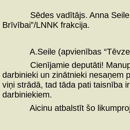
Sēdes vadītājs. Anna Seile
Brīvībai”/LNNK frakcija.
A.Seile (apvienības “Tēvze
Cienījamie deputāti! Manupr
darbinieki un zinātnieki nesaņem pe
viņi strādā, tad tāda pati taisnība i
darbiniekiem.
Aicinu atbalstīt šo likumpro