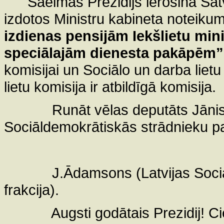
Saeimas Prezidijs ierosina Sat
izdotos Ministru kabineta noteiku
izdienas pensijām Iekšlietu mini
speciālajām dienesta pakāpēm”
komisijai un Sociālo un darba lietu
lietu komisija ir atbildīgā komisija.
Runāt vēlas deputāts Jāni
Sociāldemokrātiskās strādnieku par
J.Ādamsons (Latvijas Sociā
frakcija).
Augsti godātais Prezidij! C