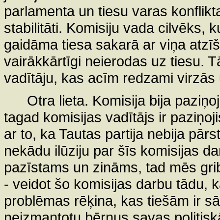
parlamenta un tiesu varas konflikta
stabilitāti. Komisiju vada cilvēks, k
gaidāma tiesa sakarā ar viņa atzīš
vairākkārtīgi neierodas uz tiesu. T
vadītāju, kas acīm redzami virzās 
Otra lieta. Komisija bija paziņo
tagad komisijas vadītājs ir paziņoj
ar to, ka Tautas partija nebija pār
nekādu ilūziju par šīs komisijas da
pazīstams un zināms, tad mēs griba
- veidot šo komisijas darbu tādu, 
problēmas rēķina, kas tiešām ir sāp
neizmantotu bērnus savas politiskā