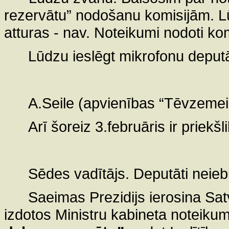
rezervātu” nodošanu komisijām. Lūd
atturas - nav. Noteikumi nodoti ko
Lūdzu ieslēgt mikrofonu deputāt
A.Seile (apvienības “Tēvzemei 
Arī šoreiz 3.februāris ir priek
Sēdes vadītājs. Deputāti neiebi
Saeimas Prezidijs ierosina Sat
izdotos Ministru kabineta noteiku