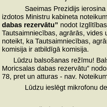
Saeimas Prezidijs ierosina
izdotos Ministru kabineta noteiku
dabas rezervātu”
nodot Izglītības
Tautsaimniecības, agrārās, vides u
noteikt, ka Tautsaimniecības, agrā
komisija ir atbildīgā komisija.
Lūdzu balsošanas režīmu! Bal
Moricsalas dabas rezervātu” nodoš
78, pret un atturas - nav. Noteiku
Lūdzu ieslēgt mikrofonu dep