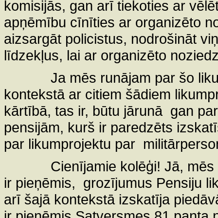
komisijās, gan arī tiekoties ar vēl
apņēmību cīnīties ar organizēto n
aizsargāt policistus, nodrošināt viņ
līdzekļus, lai ar organizēto noziedz
Ja mēs runājam par šo liku
kontekstā ar citiem šādiem likumpr
kārtībā, tas ir, būtu jārunā
gan par
pensijām, kurš ir paredzēts izskat
par likumprojektu par
militārpers
Cienījamie kolēģi! Jā, mē
ir pieņēmis,
grozījumus Pensiju li
arī šajā kontekstā izskatīja piedā
ir pieņēmis Satversmes 81.panta no