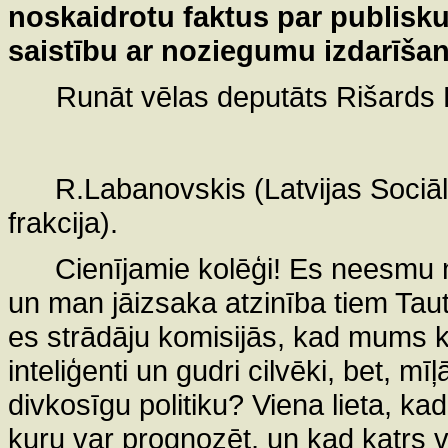
noskaidrotu faktus par publisku
saistību ar noziegumu izdarīšan
Runāt vēlas deputāts Rišards
R.Labanovskis (Latvijas Sociāl
frakcija).
Cienījamie kolēģi! Es neesmu n
un man jāizsaka atzinība tiem Tau
es strādāju komisijās, kad mums kop
inteliģenti un gudri cilvēki, bet, mī
divkosīgu politiku? Viena lieta, kad
kuru var prognozēt, un kad katrs va