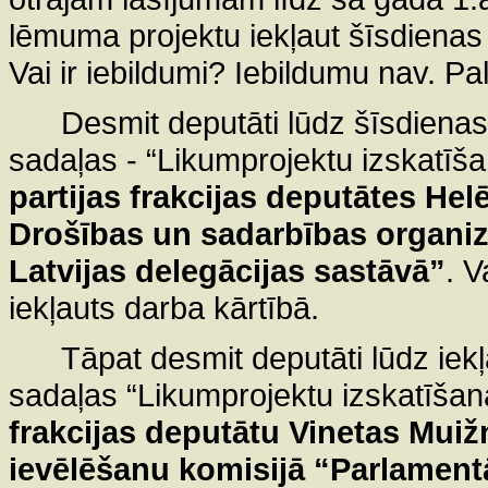
lēmuma projektu iekļaut šīsdienas
Vai ir iebildumi? Iebildumu nav. Pa
Desmit deputāti lūdz šīsdienas
sadaļas - “Likumprojektu izskatīš
partijas frakcijas deputātes H
Drošības un sadarbības organi
Latvijas delegācijas sastāvā”
.
V
iekļauts darba kārtībā.
Tāpat desmit deputāti lūdz iek
sadaļas “Likumprojektu izskatīša
frakcijas deputātu Vinetas Muiž
ievēlēšanu komisijā “Parlamentā