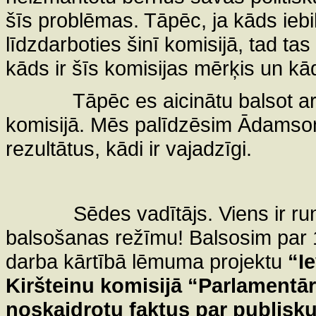
šīs problēmas. Tāpēc, ja kāds iebil
līdzdarboties šinī komisijā, tad tas
kāds ir šīs komisijas mērķis un kā
Tāpēc es aicinātu balsot arī
komisijā. Mēs palīdzēsim Ādamson
rezultātus, kādi ir vajadzīgi.
Sēdes vadītājs. Viens ir run
balsošanas režīmu! Balsosim par 1
darba kārtībā lēmuma projektu
“I
Kiršteinu komisijā “Parlamentār
noskaidrotu faktus par publisku