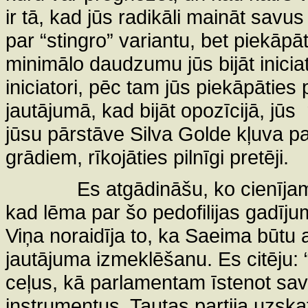
ir tā, kad jūs radikāli maināt savu
par “stingro” variantu, bet piekāpāt
minimālo daudzumu jūs bijāt iniciato
iniciatori, pēc tam jūs piekāpāties
jautājumā, kad bijāt opozīcijā, jūs
jūsu pārstāve Silva Golde kļuva par
grādiem, rīkojāties pilnīgi pretēji.
Es atgādināšu, ko cienīja
kad lēma par šo pedofilijas gadīj
Viņa noraidīja to, ka Saeima būtu a
jautājuma izmeklēšanu. Es citēju: 
ceļus, kā parlamentam īstenot sav
instrumentus. Tautas partija uzskat