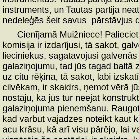
instruments, un Tautas partija nea
nedeleģēs šeit savus
pārstāvjus 
Cienījamā Muižniece! Palieci
komisija ir izdarījusi, tā sakot, ga
lieciniekus, sagatavojusi galvenās 
galaziņojumu, tad jūs tagad baltā z
uz citu rēķina, tā sakot, labi izsk
cilvēkam, ir skaidrs, ņemot vērā j
nostāju, ka jūs tur neejat konstruktī
galaziņojuma pieņemšanu. Raugot
kad varbūt vajadzēs noteikt kaut 
acu krāsu, kā arī visu pārējo, lai