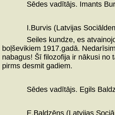
Sēdes vadītājs. Imants Burvi
I.Burvis (Latvijas Sociālde
Seiles kundze, es atvainojos
boļševikiem 1917.gadā. Nedarīsim 
nabagus! Šī filozofija ir nākusi n
pirms desmit gadiem.
Sēdes vadītājs. Egils Baldzē
E.Baldzēns (Latvijas Sociā