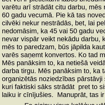
varētu arī strādāt citu darbu, mēs 
60 gadu vecumā. Pie kā tas novedī
cilvēki nekur nestrādās, bet, lai p
nedomāsim, ka 45 vai 50 gadu v
nevar vispār veikt nekādu darbu, ka
mēs to paredzam, būs jāpilda kaut
varēs saņemt konvertos. Ko tad 
Mēs panāksim to, ka netiešā veid
darba tirgu. Mēs panāksim to, ka 
organizētās noziedzības pārstāvji
kuri faktiski sāks strādāt
pret to s
laiku ir cīnījušies.
Manuprāt, tas ir