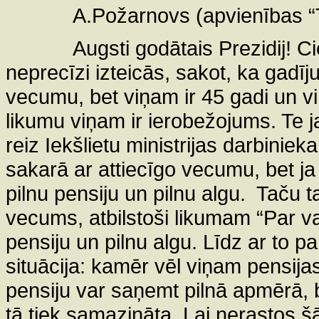
A.Požarnovs (apvienības “
Augsti godātais Prezidij! 
neprecīzi izteicās, sakot, ka gadīju
vecumu, bet viņam ir 45 gadi un vi
likumu viņam ir ierobežojums. Te ja
reiz Iekšlietu ministrijas darbiniek
sakarā ar attiecīgo vecumu, bet ja
pilnu pensiju un pilnu algu.
Taču ta
vecums, atbilstoši likumam “Par va
pensiju un pilnu algu. Līdz ar to 
situācija: kamēr vēl viņam pensija
pensiju var saņemt pilnā apmērā, 
tā tiek samazināta. Lai nerastos šā