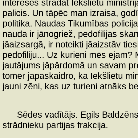
intereses strādāt Iekšlietu ministr
palicis. Un tāpēc man izraisa, god
politika. Naudas Tikumības policijai
nauda ir jānogriež, pedofilijas sk
jāaizsargā, ir noteikti jāaizstāv tie
pedofiliju... Uz kurieni mēs ejam? 
jautājums jāpārdomā un savam prem
tomēr jāpaskaidro, ka Iekšlietu mini
jauni zēni, kas uz turieni atnāks b
Sēdes vadītājs. Egils Baldzēns
strādnieku partijas frakcija.