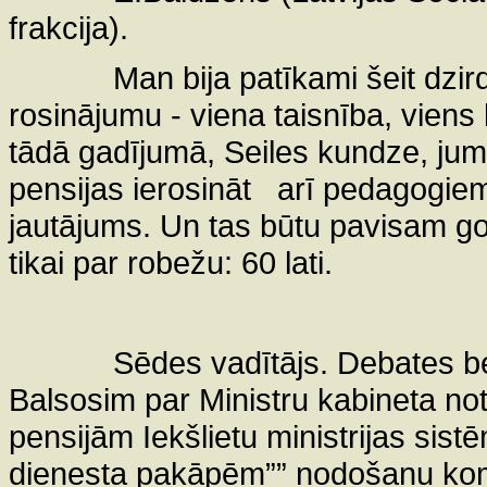
frakcija).
Man bija patīkami šeit dzi
rosinājumu - viena taisnība, viens
tādā gadījumā, Seiles kundze, jums
pensijas ierosināt
arī pedagogiem,
jautājums. Un tas būtu pavisam god
tikai par robežu: 60 lati.
Sēdes vadītājs. Debates 
Balsosim par Ministru kabineta no
pensijām Iekšlietu ministrijas sis
dienesta pakāpēm”” nodošanu komis