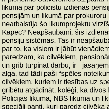
likumā par policistu izdienas pens
pensijām un likumā par prokuroru 
neatbalstīja šo likumprojektu virz
Kāpēc? Neapšaubāmi, šīs izdienas
pensiju sistēmas. Tas ir neapšaub
par to, ka visiem ir jābūt vienādi
paredzam, ka cilvēkiem, pensionār
un grib turpināt darbu, ir
jāsaņem 
alga, tad tādi paši “spēles noteikum
cilvēkiem, kuriem ir tiesības uz s
gribētu atgādināt, kolēģi, ka divos 
Policijas likumā, NBS likumā un li
speciāli panti, kuri paredz cilvēka 