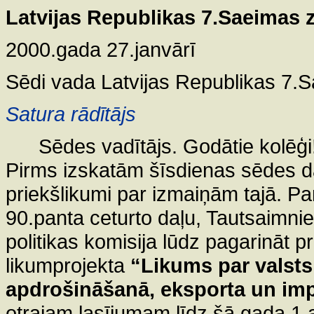
Latvijas Republikas 7.Saeimas z
2000.gada 27.janvārī
Sēdi vada Latvijas Republikas 7.
Satura rādītājs
Sēdes vadītājs. Godātie kolēģi
Pirms izskatām šīsdienas sēdes da
priekšlikumi par izmaiņām tajā. Pa
90.panta ceturto daļu, Tautsaimnie
politikas komisija lūdz pagarināt 
likumprojekta
“Likums par valsts 
apdrošināšanā, eksporta un imp
otrajam lasījumam līdz šā gada 1.