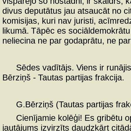
vispārējo šo nostādni, ir skaidrs, k
divus deputātus jau atsaucāt no ci
komisijas, kuri nav juristi, acīmre
likumā. Tāpēc es sociāldemokrātu v
neliecina ne par godaprātu, ne par
Sēdes vadītājs. Viens ir runāji
Bērziņš - Tautas partijas frakcija.
G.Bērziņš (Tautas partijas frakc
Cienījamie kolēģi! Es gribētu o
jautājums izvirzīts daudzkārt citād