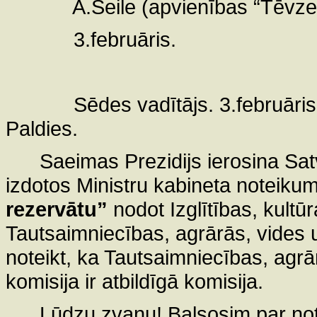
A.Seile (apvienības “Tēvze
3.februāris.
Sēdes vadītājs. 3.februāris
Paldies.
Saeimas Prezidijs ierosina Sat
izdotos Ministru kabineta noteiku
rezervātu”
nodot Izglītības, kultū
Tautsaimniecības, agrārās, vides u
noteikt, ka Tautsaimniecības, agrā
komisija ir atbildīgā komisija.
Lūdzu zvanu! Balsosim par no