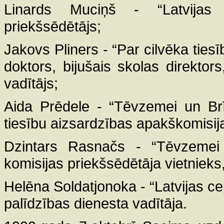
Linards Muciņš - “Latvijas c
priekšsēdētājs;
Jakovs Pliners - “Par cilvēka ties
doktors, bijušais skolas direktors
vadītājs;
Aida Prēdele - “Tēvzemei un Brī
tiesību aizsardzības apakškomisij
Dzintars Rasnačs - “Tēvzemei u
komisijas priekšsēdētāja vietnieks, 
Helēna Soldatjonoka - “Latvijas ce
palīdzības dienesta vadītāja.