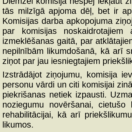
Diemžēl komisija nespēj iekļaut z
tās milzīgā apjoma dēļ, bet ir ap
Komisijas darba apkopojuma ziņoj
par komisijas noskaidrotajiem 
izmeklēšanas gaitā, par atklāta
nepilnībām likumdošanā, kā arī s
ziņot par jau iesniegtajiem priekšl
Izstrādājot ziņojumu, komisija ie
personu vārdi un citi komisijai zin
piekrišanas netiek izpausti. Uzm
noziegumu novēršanai, cietušo 
rehabilitācijai, kā arī priekšlik
likumos.