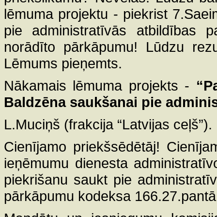
lēmuma projektu - piekrist 7.Sae
pie administratīvās atbildības 
norādīto pārkāpumu! Lūdzu rezul
Lēmums pieņemts.
Nākamais lēmuma projekts -
“P
Baldzēna saukšanai pie administ
L.Muciņš (frakcija “Latvijas ceļš”).
Cienījamo priekšsēdētāj! Cienīja
ieņēmumu dienesta administratīv
piekrišanu saukt pie administratīv
pārkāpumu kodeksa 166.27.pantā 