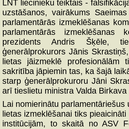
LNT liecinieku teiktais - falsifikāc
uzstāšanos, vairākums Saeimas 
parlamentārās izmeklēšanas komis
parlamentārās izmeklēšanas kom
prezidents Andris Šķēle, ti
ģenerālprokurors Jānis Skrastiņš,
lietas jāizmeklē profesionālām 
sakritība jāpiemin tas, ka šajā lai
starp ģenerālprokuroru Jāni Skras
arī tieslietu ministra Valda Birkav
Lai nomierinātu parlamentāriešus u
lietas izmeklēšanai tiks pieaicināti
institūcijām, to skaitā no ASV 