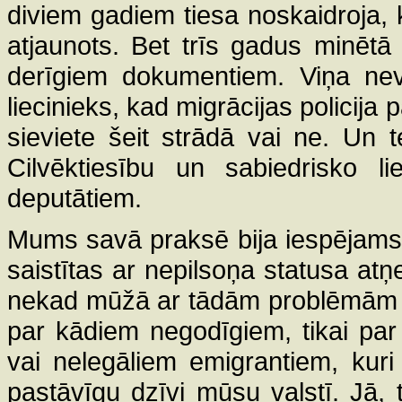
diviem gadiem tiesa noskaidroja, ka
atjaunots. Bet trīs gadus minētā 
derīgiem dokumentiem. Viņa neva
liecinieks, kad migrācijas policija
sieviete šeit strādā vai ne. Un te
Cilvēktiesību un sabiedrisko l
deputātiem.
Mums savā praksē bija iespējams i
saistītas ar nepilsoņa statusa a
nekad mūžā ar tādām problēmām n
par kādiem negodīgiem, tikai par
vai nelegāliem emigrantiem, kuri i
pastāvīgu dzīvi mūsu valstī. Jā, t