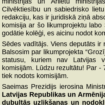
ministrijas un Ārlietu ministri
Cilvēktiesību un sabiedrisko liet
redakciju, kas ir juridiskā ziņā abs
komisija ar šo likumprojektu labo
godātie kolēģi, es aicinu nodot ko
Sēdes vadītājs. Viens deputāts ir r
Balsosim par likumprojekta “Grozī
statusu, kuriem nav Latvijas v
komisijām. Lūdzu rezultātu! Par - 7
tiek nodots komisijām.
Saeimas Prezidijs ierosina Minist
Latvijas Republikas un Armēnij
dubultās uzlikšanas un nodok