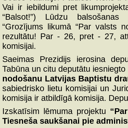
Vai ir iebildumi pret likumproje
“Balsot!”) Lūdzu balsošanas 
“Grozījums likumā “Par valsts 
rezultātu! Par - 26, pret - 27, a
komisijai.
Saeimas Prezidijs ierosina depu
Tabūna un citu deputātu iesniegto
nodošanu Latvijas Baptistu dra
sabiedrisko lietu komisijai un Juri
komisija ir atbildīgā komisija. Deput
Izskatīsim lēmuma projektu
“Par
Tiesneša saukšanai pie administ