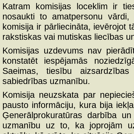
Katram komisijas loceklim ir ti
nosaukti to amatpersonu vārdi, 
komisija ir pārliecināta, ievērojot 
rakstiskas vai mutiskas liecības 
Komisijas uzdevums nav pierādīt
konstatēt iespējamās noziedzī
Saeimas, tiesību aizsardzības 
sabiedrības uzmanību.
Komisija neuzskata par nepiecie
pausto informāciju, kura bija iekļ
Ģenerālprokuratūras darbība un i
uzmanību uz to, ka joprojām uzs