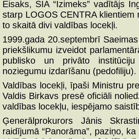
Eisaks, SIA “Izimeks” vadītājs In
starp LOGOS CENTRA klientiem m
to skaitā divi valdības locekļi.
1999.gada 20.septembrī Saeimas 
priekšlikumu izveidot parlamentār
publisko un privāto institūci
noziegumu izdarīšanu (pedofiliju).
Valdības locekļi, īpaši Ministru pr
Valdis Birkavs presē oficiāli noli
valdības locekļu, iespējamo saistību
Ģenerālprokurors Jānis Skrasti
raidījumā “Panorāma”, paziņo, ka p