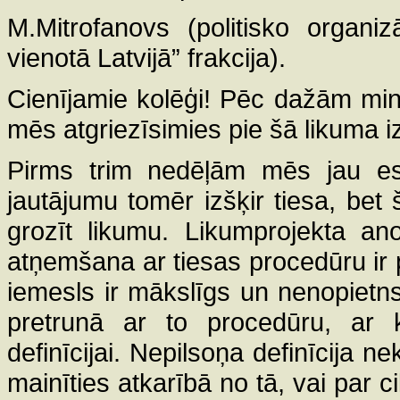
M.Mitrofanovs (politisko organi
vienotā Latvijā” frakcija).
Cienījamie kolēģi! Pēc dažām min
mēs atgriezīsimies pie šā likuma i
Pirms trim nedēļām mēs jau esa
jautājumu tomēr izšķir tiesa, bet
grozīt likumu. Likumprojekta ano
atņemšana ar tiesas procedūru ir p
iemesls ir mākslīgs un nenopietns. 
pretrunā ar to procedūru, ar k
definīcijai. Nepilsoņa definīcija 
mainīties atkarībā no tā, vai par