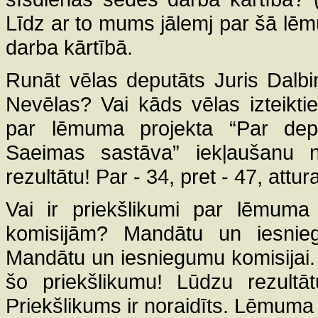
Līdz ar to mums jālemj par šā l
darba kārtībā.
Runāt vēlas deputāts Juris Dalbiņ
Nevēlas? Vai kāds vēlas izteikt
par lēmuma projekta “Par de
Saeimas sastāva” iekļaušanu 
rezultātu! Par - 34, pret - 47, attur
Vai ir priekšlikumi par lēmum
komisijām? Mandātu un iesnieg
Mandātu un iesniegumu komisijai
šo priekšlikumu! Lūdzu rezultā
Priekšlikums ir noraidīts. Lēmuma pr