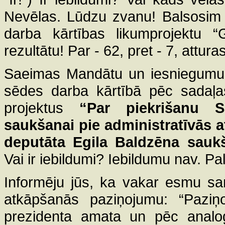
Nevēlas. Lūdzu zvanu! Balsosim 
darba kārtības likumprojektu “
rezultātu! Par - 62, pret - 7, attura
Saeimas Mandātu un iesniegumu k
sēdes darba kārtībā pēc sadaļa
projektus
“Par piekrišanu S
saukšanai pie administratīvās a
deputāta Egila Baldzēna saukš
Vai ir iebildumi? Iebildumu nav. Pa
Informēju jūs, ka vakar esmu sa
atkāpšanās paziņojumu: “Paziņ
prezidenta amata un pēc analoģi