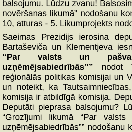
balsojumu. Lūdzu zvanu! Balsosim
novēršanas likumā” nodošanu komi
10, atturas - 5. Likumprojekts nod
Saeimas Prezidijs ierosina depu
Bartaševiča un Klementjeva iesn
“Par valsts un pašval
uzņēmējsabiedrībās””
nodot 
reģionālās politikas komisijai un 
un noteikt, ka Tautsaimniecības,
komisija ir atbildīgā komisija. Depu
Deputāti pieprasa balsojumu? Lū
“Grozījumi likumā “Par valsts 
uzņēmējsabiedrībās”” nodošanu ko