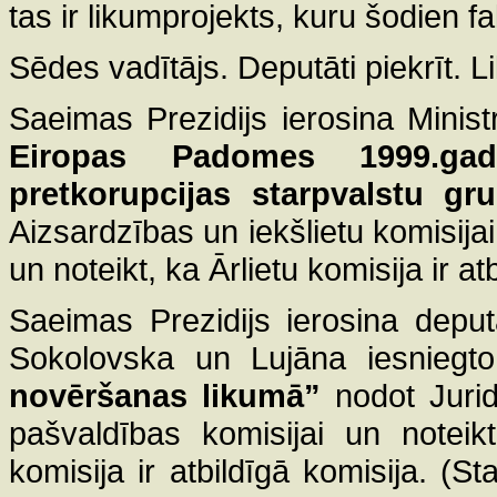
tas ir likumprojekts, kuru šodien f
Sēdes vadītājs. Deputāti piekrīt. L
Saeimas Prezidijs ierosina Minist
Eiropas Padomes 1999.gad
pretkorupcijas starpvalstu g
Aizsardzības un iekšlietu komisijai,
un noteikt, ka Ārlietu komisija ir a
Saeimas Prezidijs ierosina depu
Sokolovska un Lujāna iesniegt
novēršanas likumā”
nodot Jurid
pašvaldības komisijai un noteik
komisija ir atbildīgā komisija. (S