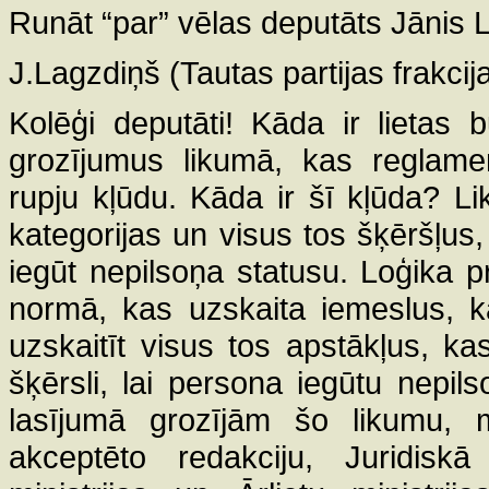
Runāt “par” vēlas deputāts Jānis La
J.Lagzdiņš (Tautas partijas frakcija
Kolēģi deputāti! Kāda ir lietas
grozījumus likumā, kas reglamen
rupju kļūdu. Kāda ir šī kļūda? 
kategorijas un visus tos šķēršļus,
iegūt nepilsoņa statusu. Loģika 
normā, kas uzskaita iemeslus, k
uzskaitīt visus tos apstākļus, kas
šķērsli, lai persona iegūtu nepil
lasījumā grozījām šo likumu, 
akceptēto redakciju, Juridiskā 