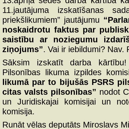
13.aprīļa sēdes darba kārtībā k
11.jautājuma izskatīšanas sada
priekšlikumiem” jautājumu
“Parla
noskaidrotu faktus par publisk
saistību ar noziegumu izdarī
ziņojums”
. Vai ir iebildumi? Nav. 
Sāksim izskatīt darba kārtību
Pilsonības likuma izpildes komis
likumā par to bijušās PSRS pil
citas valsts pilsonības”
nodot Ci
un Juridiskajai komisijai un not
komisija.
Runāt vēlas deputāts Miroslavs Mi