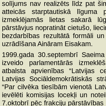
solījums nav realizēts līdz pat š
atteicās starptautiskā līguma p
izmeklējamās lietas sakarā lū
pārstāvjus nopratināt cietušo, liec
bezdarbības rezultātā formāli un
uzrādīšana Aināram Eisakam.
1999.gada 30.septembrī Saeima pē
izveido parlamentārās izmeklēš
atbalsta apvienības “Latvijas 
Latvijas Sociāldemokrātiskās str
“Par cilvēka tiesībām vienotā Latv
ievēlēti komisijas locekļi un no
7.oktobrī pēc frakciju pārstāvības 