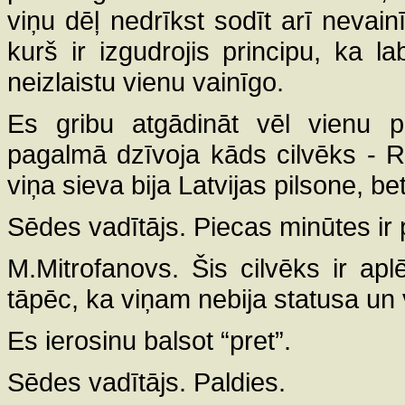
viņu dēļ nedrīkst sodīt arī nevainī
kurš ir izgudrojis principu, ka la
neizlaistu vienu vainīgo.
Es gribu atgādināt vēl vienu 
pagalmā dzīvoja kāds cilvēks - Ro
viņa sieva bija Latvijas pilsone, 
Sēdes vadītājs. Piecas minūtes ir
M.Mitrofanovs. Šis cilvēks ir apl
tāpēc, ka viņam nebija statusa un 
Es ierosinu balsot “pret”.
Sēdes vadītājs. Paldies.