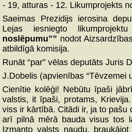
- 19, atturas - 12. Likumprojekts 
Saeimas Prezidijs ierosina depu
Lejas iesniegto likumprojek
noslēpumu””
nodot Aizsardzības u
atbildīgā komisija.
Runāt “par” vēlas deputāts Juris D
J.Dobelis (apvienības “Tēvzemei u
Cienītie kolēģi! Nebūtu īpaši jābrī
valstis, it īpaši, protams, Krievij
viss ir kārtībā. Citādi ir, ja to pašu
arī pilnā mērā bauda visus tos 
Izmanto valsts naudu, braukājot 