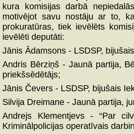
kura komisijas darbā nepiedalās
motivējot savu nostāju ar to, k
prokuratūras, tiek ievēlēts komis
ievēlēti deputāti:
Jānis Ādamsons - LSDSP, bijušais i
Andris Bērziņš - Jaunā partija, B
priekšsēdētājs;
Jānis Čevers - LSDSP, bijušais Iekš
Silvija Dreimane - Jaunā partija, ju
Andrejs Klementjevs - “Par cilv
Kriminālpolicijas operatīvais darbi