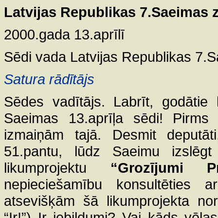
Latvijas Republikas 7.Saeimas 
2000.gada 13.aprīlī
Sēdi vada Latvijas Republikas 7.
Satura rādītājs
Sēdes vadītājs. Labrīt, godātie
Saeimas 13.aprīļa sēdi! Pirms 
izmaiņām tajā. Desmit deputāt
51.pantu, lūdz Saeimu izslēg
likumprojektu
“Grozījumi P
nepieciešamību konsultēties 
atsevišķām šā likumprojekta nor
“Ir!”) Ir iebildumi? Vai kāds vēla