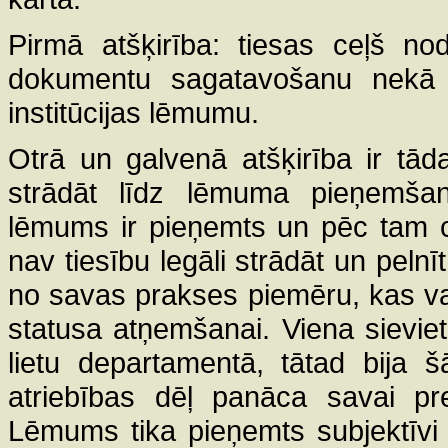
Pirmā atšķirība: tiesas ceļš nod
dokumentu sagatavošanu nekā s
institūcijas lēmumu.
Otrā un galvenā atšķirība ir tāda
strādāt līdz lēmuma pieņemšana
lēmums ir pieņemts un pēc tam c
nav tiesību legāli strādāt un pelnī
no savas prakses piemēru, kas var
statusa atņemšanai. Viena sieviet
lietu departamentā, tātad bija 
atriebības dēļ panāca savai pre
Lēmums tika pieņemts subjektīv