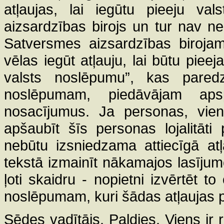
atļaujas, lai iegūtu pieeju va
aizsardzības birojs un tur nav n
Satversmes aizsardzības birojam 
vēlas iegūt atļauju, lai būtu pie
valsts noslēpumu”, kas paredz
noslēpumam, piedāvājam apsp
nosacījumus. Ja personas, vien
apšaubīt šīs personas lojalitāti 
nebūtu izsniedzama attiecīgā at
tekstā izmainīt nākamajos lasīj
ļoti skaidru - nopietni izvērtēt to
noslēpumam, kuri šādas atļaujas 
Sēdes vadītājs. Paldies. Viens ir r