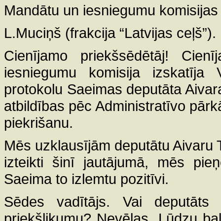
Mandātu un iesniegumu komisijas 
L.Muciņš (frakcija “Latvijas ceļš”).
Cienījamo priekšsēdētāj! Cien
iesniegumu komisija izskatīja
protokolu Saeimas deputāta Aivar
atbildības pēc Administratīvo pā
piekrišanu.
Mēs uzklausījām deputātu Aivaru Ti
izteikti šinī jautājumā, mēs pi
Saeima to izlemtu pozitīvi.
Sēdes vadītājs. Vai deputāts
priekšlikumu? Nevēlas. Lūdzu ba