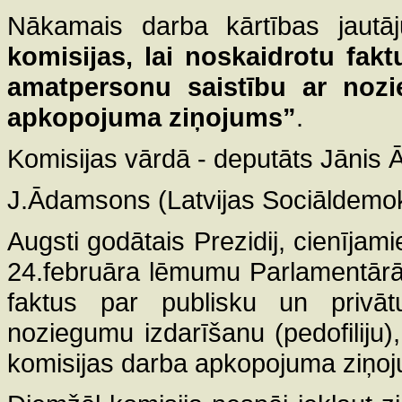
Nākamais darba kārtības jaut
komisijas, lai noskaidrotu fakt
amatpersonu saistību ar nozie
apkopojuma ziņojums”
.
Komisijas vārdā - deputāts Jānis
J.Ādamsons (Latvijas Sociāldemokrā
Augsti godātais Prezidij, cienīja
24.februāra lēmumu Parlamentārās
faktus par publisku un privātu
noziegumu izdarīšanu (pedofiliju),
komisijas darba apkopojuma ziņo