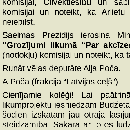
komisijai, Cilvēktiesību un sabi
komisijai un noteikt, ka Ārlietu 
neiebilst.
Saeimas Prezidijs ierosina Mini
“Grozījumi likumā “Par akcīze
(nodokļu) komisijai un noteikt, ka tā
Runāt vēlas deputāte Aija Poča.
A.Poča (frakcija “Latvijas ceļš”).
Cienījamie kolēģi! Lai paātri
likumprojektu iesniedzām Budžeta
šodien izskatām jau otrajā lasīj
steidzamība. Sakarā ar to es lūdz