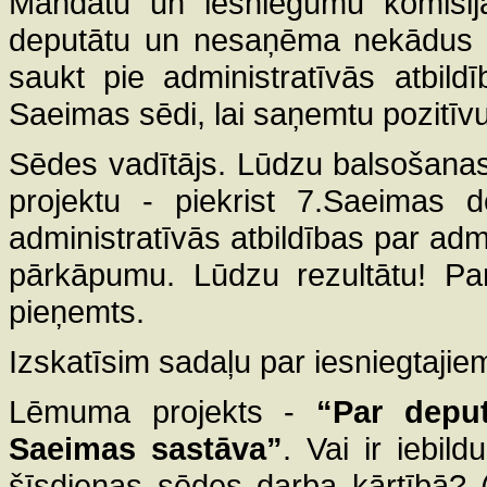
Mandātu un iesniegumu komisija 
deputātu un nesaņēma nekādus ie
saukt pie administratīvās atbil
Saeimas sēdi, lai saņemtu pozitīv
Sēdes vadītājs. Lūdzu balsošana
projektu - piekrist 7.Saeimas 
administratīvās atbildības par ad
pārkāpumu. Lūdzu rezultātu! Pa
pieņemts.
Izskatīsim sadaļu par iesniegtajie
Lēmuma projekts -
“Par depu
Saeimas sastāva”
. Vai ir iebi
šīsdienas sēdes darba kārtībā? (St