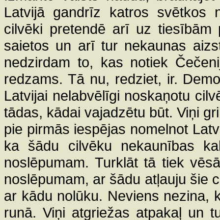
Latvijā gandrīz katros svētkos n
cilvēki pretendē arī uz tiesībām p
saietos un arī tur nekaunas aizs
nedzirdam to, kas notiek Čečeni
redzams. Tā nu, redziet, ir. Demok
Latvijai nelabvēlīgi noskaņotu cilv
tādas, kādai vajadzētu būt. Viņi gr
pie pirmās iespējas nomelnot Latvij
ka šādu cilvēku nekaunības kaln
noslēpumam. Turklāt tā tiek vēsā
noslēpumam, ar šādu atļauju šie ci
ar kādu nolūku. Neviens nezina, k
runā. Viņi atgriežas atpakaļ un t