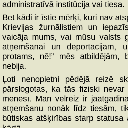
administratīvā institūcija vai tiesa.
Bet kādi ir īstie mērķi, kuri nav a
Krievijas žurnālistiem un iepazī
vaicāja mums, vai mūsu valsts g
atņemšanai un deportācijām, 
protams, nē!” mēs atbildējām, 
nebija.
Ļoti nenopietni pēdējā reizē sk
pārslogotas, ka tās fiziski nevar 
mēnesī. Man vēlreiz ir jāatgādin
atņemšanu nonāk līdz tiesām, tik
būtiskas atšķirības starp statusa
kārtā.