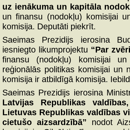
uz ienākuma un kapitāla nodok
un finansu (nodokļu) komisijai un 
komisija. Deputāti piekrīt.
Saeimas Prezidijs ierosina Bu
iesniegto likumprojektu
“Par zvēr
finansu (nodokļu) komisijai un
reģionālās politikas komisijai un
komisija ir atbildīgā komisija. Iebi
Saeimas Prezidijs ierosina Minist
Latvijas Republikas valdības
Lietuvas Republikas valdības v
cietušo aizsardzībā”
nodot Aizsa