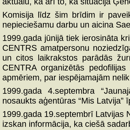
aktuālu, kā arī to, ka situācija Ģe
Komisija līdz šim brīdim ir paveik
nepieciešamu darbu un aicina Saei
1999.gada jūnijā tiek ierosināta 
CENTRS amatpersonu noziedzīgaj
un citos laikrakstos parādās žu
CENTRA organizētās pedofilijas u
apmēriem, par iespējamajām nel
1999.gada 4.septembra “Jaunajā 
nosaukts aģentūras “Mis Latvija” 
1999.gada 19.septembrī Latvijas N
izskan informācija, ka ciešā sa