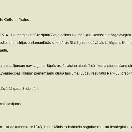
s Kārlis Leiškalns.
514 - likumprojektu “Grozījumi Zvejniecības likumā”, kuru komisija ir sagatavojusi
ieslietu ministrijas parlamentārās sekretāres Slaidiņas piedāvātais izslēgums likum
pantu.
trajam lasījumam nav saņemti, tāpēc es jūs aicinu atbalstīt šā likuma pieņemšanu ot
jniecības likumā” pieņemšanu otrajā lasījumā! Lūdzu rezultātu! Par - 88, pret - nav
dāvā šā gada 8.februāri.
rmais lasījums.
 - ar dokumentu nr.1343, kas ir Ministru kabineta sagatavotais un iesniegtais lik