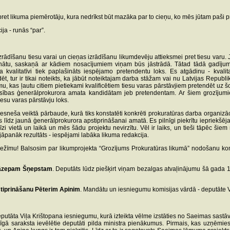
pret likuma piemērotāju, kura nedrīkst būt mazāka par to cieņu, ko mēs jūtam paši pr
ja - runās “par”.
ņas izrādīšanu tiesu varai un cieņas izrādīšanu likumdevēju attieksmei pret tiesu va
inātu, saskaņā ar kādiem nosacījumiem viņam būs jāstrādā. Tātad tādā gadījum
a kvalitatīvi tiek paplašināts iespējamo pretendentu loks. Es atgādinu - kvali
t, tur ir tikai noteikts, ka jābūt noteiktajam darba stāžam vai nu Latvijas Republ
u, kas ļautu citiem pietiekami kvalificētiem tiesu varas pārstāvjiem pretendēt uz š
sības ģenerālprokurora amata kandidātam jeb pretendentam. Ar šiem grozījumie
esu varas pārstāvju loks.
iesneša veiktā pārbaude, kurā tiks konstatēti konkrēti prokuratūras darba organizāci
īdz jaunā ģenerālprokurora apstiprināšanai amatā. Es pilnīgi piekrītu iepriekšēja
ecīzi vietā un laikā un mēs šādu projektu nevirzītu. Vēl ir laiks, un tieši tāpēc š
 jāpanāk rezultāts - iespējami labāka likuma redakcija.
s režīmu! Balsosim par likumprojekta “Grozījums Prokuratūras likumā” nodošanu komis
 Jāzepam Šņepstam
. Deputāts lūdz piešķirt viņam bezalgas atvaļinājumu šā gada
stiprināšanu Pēterim Apinim
. Mandātu un iesniegumu komisijas vārdā - deputāte 
āta Viļa Krištopana iesniegumu, kurā izteikta vēlme izstāties no Saeimas sastāva. L
cīgā saraksta ievēlētie deputāti pilda ministra pienākumus. Pirmais, kas uzņēmies 