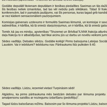
Godātie deputāti! Ikvienam deputātam ir tiesības piedalīties Saeimas un tās dažād
šīs tiesības netiek izmantotas, tad tas vēl nebūtu pats sliktākais. Tātad šī fr
konferencēm, tad ir pamatots jautājums, vai šīs personas, kuras tagad grib kandidē
ar nez kādiem sensacionāliem paziņojumiem.
Komisijas galvenais uzdevums ir formulēts Saeimas lēmumā, un komisijai ir sava i
sabiedrībai, ir kārtība, kā tā sniedz starpziņojumus, un ir kārtība, kā tā sniedz 
Tomēr, kā jau es minēju, apvienības “Tēvzemei un Brīvībai”/LNNK frakcija atturēsi
daļa frakciju to ir atbalstījušas, tad tikai aicinu jūs uz darbu un novēlu veiksmi ju
Sēdes vadītājs. Debates slēdzu. Godātie kolēģi! Pirms balsojuma Latvijas Sociāl
Lauskim. Vai ir iebildumi? Iebildumu nav. Pārtraukums līdz pulksten 9.40.
Sēdes vadītājs. Lūdzu, ieņemiet vietas! Turpināsim sēdi!
Atgādinu, ka pirms pārtraukuma mēs beidzām debates par lēmuma projektu “Par
amatpersonu saistību ar noziegumu izdarīšanu (pedofiliju)”.
Tagad lūdzu balsošanas režīmu. Balsosim par šo lēmuma projektu! Lūdzu, balsosi