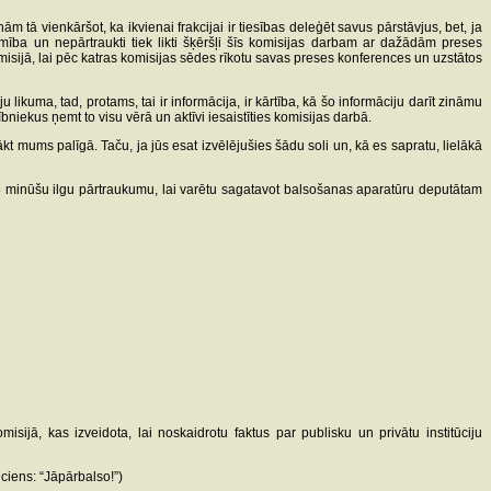
tā vienkāršot, ka ikvienai frakcijai ir tiesības deleģēt savus pārstāvjus, bet, ja
šamība un nepārtraukti tiek likti šķēršļi šīs komisijas darbam ar dažādām preses
omisijā, lai pēc katras komisijas sēdes rīkotu savas preses konferences un uzstātos
uma, tad, protams, tai ir informācija, ir kārtība, kā šo informāciju darīt zināmu
niekus ņemt to visu vērā un aktīvi iesaistīties komisijas darbā.
t mums palīgā. Taču, ja jūs esat izvēlējušies šādu soli un, kā es sapratu, lielākā
 15 minūšu ilgu pārtraukumu, lai varētu sagatavot balsošanas aparatūru deputātam
ā, kas izveidota, lai noskaidrotu faktus par publisku un privātu institūciju
ciens: “Jāpārbalso!”)