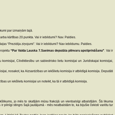
ikumi par izmaiņām tajā.
arba kārtības 20.punkta. Vai ir iebildumi? Nav. Paldies.
daļas “Prezidija ziņojumi”. Vai ir iebildumi? Nav iebildumu. Paldies.
projektu
“Par Valda Lauska 7.Saeimas deputāta pilnvaru apstiprināšanu”
. Vai ir
 komisijai, Cilvēktiesību un sabiedrisko lietu komisijai un Juridiskajai komisijai,
sijai, nosakot, ka Aizsardzības un iekšlietu komisija ir atbildīgā komisija. Deputāti
bas un iekšlietu komisijai un noteikt, ka tā ir atbildīgā komisija.
riekšlikums, jo mēs to skatījām mūsu frakcijā un vienbalsīgi atbalstījām. Šā likuma
 pilnīgi stingrs šajā jautājumā - mēs neatbalstām to, ka bijušie čekisti varētu tur