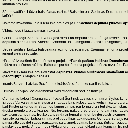
aicinājums stāties Viļa Krištopana vietā un uzņemties pildīt deputāta pienākumus,
lēmuma projektu.
Sēdes vadītājs. Lūdzu balsošanas režīmu! Balsosim par Saeimas lēmuma projektu:
kolēģi!
Nākamā izskatāmā lieta ir lēmuma projekts
par 7.Saeimas deputāta pilnvaru ap
V.Muižniece (Tautas partijas frakcija).
Godātie kolēģi! Saeima ir zaudējusi vienu no deputātiem, kurš bija ievēlēts no 
deputāta pienākumus. Saeimas Mandātu un iesniegumu komisija ir sagatavojusi lē
Sēdes vadītājs. Lūdzu balsošanas režīmu! Balsosim par Saeimas lēmuma projektu:
ieņemt vietu sēžu zālē.
Nākamā izskatāmā lieta - lēmuma projekts
“Par deputātes Helēnas Demakovas 
Lūdzu balsošanas režīmu! Balsosim par šo lēmuma projektu. Lūdzu rezultātu! Par -
Nākamais - lēmuma projekts
“Par deputātes Vinetas Muižnieces ievēlēšanu Par
(pedofiliju)”
. Atklājam debates.
Imants Burvis - Latvijas Sociāldemokrātiskās strādnieku partijas frakcija.
I.Burvis (Latvijas Sociāldemokrātiskās strādnieku partijas frakcija).
Cienījamie kolēģi! Cienījamais Prezidij! Šorīt noklausījos cienījamā Šķēles kunga
Eiropu? Vai valsti ar izmirstošu un nabadzībā slīkstošu tautu vedīsim uz to gaiši
kad Kiršteina kungs ar Straumes kungu cīnījās par formālo un būtisko. Un, starp 
drusku nogulēja pieteikšanos. Nu, teiksim, nākotnē šo problēmu var atrisināt vie
savlaicīgi pamodinās. Bet ko darīt strīdā ar formālismu un būtību valstij svarīgo
formālo pareizību, būtībā cīnījās pret pedofilijas apkarošanu. Gundars Bērziņš pa
partija atteicās dot savus pārstāvjus šajā izmeklēšanas komisijā. Būtībā - būtībā, n
pārstāvjus... nedz Vinetu, nedz Aleksandru negribas iekļaut šajā komisijā. Es neti