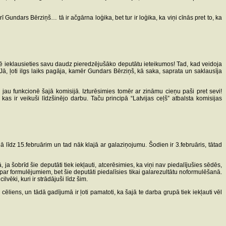
 Gundars Bērziņš… tā ir ačgārna loģika, bet tur ir loģika, ka viņi cīnās pret to, ka
izē ieklausieties savu daudz pieredzējušāko deputātu ieteikumos! Tad, kad veidoja
 Jā, ļoti ilgs laiks pagāja, kamēr Gundars Bērziņš, kā saka, saprata un saklausīja
jau funkcionē šajā komisijā. Izturēsimies tomēr ar zināmu cieņu paši pret sevi!
as ir veikuši līdzšinējo darbu. Taču principā “Latvijas ceļš” atbalsta komisijas
dā līdz 15.februārim un tad nāk klajā ar galaziņojumu. Šodien ir 3.februāris, tātad
 šobrīd šie deputāti tiek iekļauti, atcerēsimies, ka viņi nav piedalījušies sēdēs,
s par formulējumiem, bet šie deputāti piedalīsies tikai galarezultātu noformulēšanā.
vēki, kuri ir strādājuši līdz šim.
liens, un tādā gadījumā ir ļoti pamatoti, ka šajā te darba grupā tiek iekļauti vēl