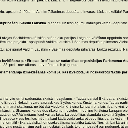
 un Apiņa kungs ir tam piekritis. Līdz ar to ir sagatavots Saeimas lēmuma projekts 
 apstiprināt Pēterim Apinim 7.Saeimas deputāta pilnvaras. Lūdzu rezultātu! Par 
stiprināšanu Valdim Lauskim
. Mandātu un iesniegumu komisijas vārdā - deputāte
Latvijas Sociāldemokrātiskās strādnieku partijas Latgales vēlēšanu apgabala saraks
muma projektu - apstiprināt Valdim Lauskim 7.Saeimas deputāta pilnvaras. Aicinu 
 apstiprināt Valdim Lauskim 7.Saeimas deputāta pilnvaras. Lūdzu rezultātu! Par 
ievēlēšanu par Eiropas Drošības un sadarbības organizācijas Parlamentu Asa
 83, pret - nav, atturas - nav. Lēmums ir pieņemts.
lamentārajā izmeklēšanas komisijā, kas izveidota, lai noskaidrotu faktus par 
 interviju un tā padomāju: skaists nosaukums - Tautas partija! It kā pat ar skaistu,
 zilo Eiropu? Nekad nevaru saprast, kad Šķēles kungs, Kiršteina kungs, Tautas parti
citu, manā skatījumā, no būtiskā viedokļa Kiršteina kungam bija taisnība, jo viņš 
nkārši: ja Straumes kungs dos rīkojumu, novietosim gultiņu Kiršteina kungam pie t
s jautājumos? Atzīmējams kaut vai tas fakts, ka pedofilijas skandāla sākumā Šķēles 
t nosauca visus tos, kas mēģina kaut kādā veidā apkarot pedofiliju, par čekistiem, t
e formāli! - tika atbalstīta homoseksuālisma izplatība Latvijā. Tieši tā. Lai kā arī 
cu viņu nostājai, viņu partijas nostājai. Ja kāds to grib nosaukt par nedemokrātism