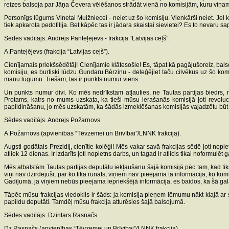
reizes balsoja par Jāņa Čevera vēlēšanos strādāt vienā no komisijām, kuru viņa
Personīgs lūgums Vinetai Muižniecei - neiet uz šo komisiju. Vienkārši neiet. Jel ka
tiek apkarota pedofilija. Bet kāpēc tas ir jādara skaistai sievietei? Es to nevaru sa
Sēdes vadītājs. Andrejs Panteļējevs - frakcija “Latvijas ceļš”.
A.Panteļējevs (frakcija “Latvijas ceļš”).
Cienījamais priekšsēdētāj! Cienījamie klātesošie! Es, tāpat kā pagājušoreiz, bal
komisiju, es burtiski lūdzu Gundaru Bērziņu - deleģējiet taču cilvēkus uz šo komi
manu lūgumu. Tiešām, tas ir punkts numur viens.
Un punkts numur divi. Ko mēs nedrīkstam atļauties, ne Tautas partijas biedrs, 
Protams, katrs no mums uzskata, ka tieši mūsu ierašanās komisijā ļoti revolucio
papildināšanu, jo mēs uzskatām, ka šādās izmeklēšanas komisijās vajadzētu bū
Sēdes vadītājs. Andrejs Požarnovs.
A.Požarnovs (apvienības “Tēvzemei un Brīvībai”/LNNK frakcija).
Augsti godātais Prezidij, cienītie kolēģi! Mēs vakar savā frakcijas sēdē ļoti nopi
atliek 12 dienas. Ir izdarīts ļoti nopietns darbs, un tagad ir atlicis tikai noformulēt
Mēs atbalstām Tautas partijas deputātu iekļaušanu šajā komisijā pēc tam, kad tiks
viņi nav dzirdējuši, par ko tika runāts, viņiem nav pieejama tā informācija, ko kom
Gadījumā, ja viņiem nebūs pieejama iepriekšējā informācija, es baidos, ka šā galaziņ
Tāpēc mūsu frakcijas viedoklis ir šāds: ja komisija pieņem lēmumu nākt klajā ar s
papildu deputāti. Tamdēļ mūsu frakcija atturēsies šajā balsojumā.
Sēdes vadītājs. Dzintars Rasnačs.
Dz.Rasnačs (apvienības “Tēvzemei un Brīvībai”/LNNK frakcija).