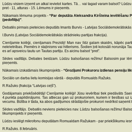
Lūdzu visiem izņemt un atkal ievietot kartes. Tā… vai tagad varam balsot? Lūdz
pret - 11, atturas - 15. Lēmums ir pieņemts.
Nākamais lēmuma projekts -
“Par deputāta Aleksandra Kiršteina ievēlēšanu Pa
(pedofiliju)”
.
Debatēs pirmais pieteicies deputāts Imants Burvis - Latvijas Sociāldemokrātiskās s
I.Burvis (Latvijas Sociāldemokrātiskās strādnieku partijas frakcija).
Cienījamie kolēģi, cienījamais Prezidij! Man nav līdz galam skaidrs, kāpēc parti
nekrietnības. Piemērs ir staļinisms vai hitlerisms. Šodien ļoti kolosāli norunāja Ta
es arī apsveicu tautu un Tautas partiju. Es aicinu balsot “pret”.
Sēdes vadītājs. Debates beidzam. Lūdzu balsošanas režīmu! Balsosim par lēmum
pieņemts.
Nākamais izskatāmais likumprojekts -
“Grozījumi Prokuroru izdienas pensiju li
Sociālo un darba lietu komisijas vārdā - deputāts Romualds Ražuks.
R.Ražuks (frakcija “Latvijas ceļš”).
Godājamais priekšsēdētāj! Cienījamie kolēģi! Jūsu ievērībai tiek piedāvāts Sae
4.punkta papildinājums. Tas attiecas gan uz prokuroriem, kuriem ir tiesības uz 
vecumu. Būtība ir tāda, ka abos gadījumos strādājošie prokurori nedrīkst saņemt 
Sēdes vadītājs. Debatēs neviens pieteicies nav. Lūdzu balsošanas režīmu! Balsosi
likumprojekts ir pieņemts.
Lūdzu ieslēgt mikrofonu deputātam Romualdam Ražukam - par priekšlikumu iesn
R.Ražuks. 8.februāris.