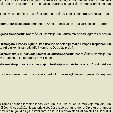
ām. Līdzīgi kā Tautas partija, kura iestājas par to, ka būtu nepieciešams publiskot
eši pretēji - pastiprināmi. Un es aicinu Saeimu atbalstīt šo te likuma grozījumu un
zījums Valsts drošības iestāžu likumā” nodošanu komisijām! Lūdzu rezultātu! Par -
līgumu par gaisa satiksmi”
nodot Ārlietu komisijai un Tautsaimniecības, agrārās,
 gaisa transportu”
nodot Ārlietu komisijai un Tautsaimniecības, agrārās, vides un
 izmaiņām Eiropas līguma, kas izveido asociāciju starp Eiropas Kopienām un
Ārlietu komisija ir atbildīgā komisija. Deputāti piekrīt.
tarptautiskajiem pārvadājumiem ar autotransportu”
nodot Ārlietu komisijai un
 Vai ir iebildumi? Iebildumu nav. Paldies.
iksmi starp to valstu attiecīgajām teritorijām un aiz to robežām”
nodot Ārlietu
stību ar nozieguma izdarīšanu - (pedofiliju), iesniegto likumprojektu
“Grozījums
iežamās normas ierosināšanas vietu un laiku, kā arī ar likumdevēja atbildību un
Tieši šobrīd Augstākās tiesas priekšsēdētājs izvēlas jauno ģenerālprokurora amata
bu jaukties, ja ir stabilitāte, apšaubīt tiesisko stabilitāti valstī, tieši šobrīd, it