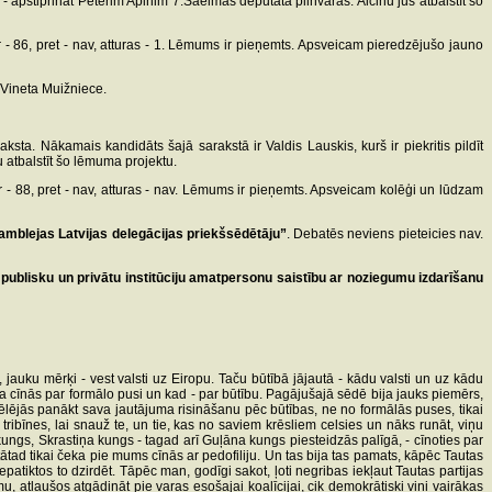
- apstiprināt Pēterim Apinim 7.Saeimas deputāta pilnvaras. Aicinu jūs atbalstīt šo
- 86, pret - nav, atturas - 1. Lēmums ir pieņemts. Apsveicam pieredzējušo jauno
 Vineta Muižniece.
ta. Nākamais kandidāts šajā sarakstā ir Valdis Lauskis, kurš ir piekritis pildīt
atbalstīt šo lēmuma projektu.
- 88, pret - nav, atturas - nav. Lēmums ir pieņemts. Apsveicam kolēģi un lūdzam
mblejas Latvijas delegācijas priekšsēdētāju”
. Debatēs neviens pieteicies nav.
publisku un privātu institūciju amatpersonu saistību ar noziegumu izdarīšanu
 jauku mērķi - vest valsti uz Eiropu. Taču būtībā jājautā - kādu valsti un uz kādu
ja cīnās par formālo pusi un kad - par būtību. Pagājušajā sēdē bija jauks piemērs,
vēlējās panākt sava jautājuma risināšanu pēc būtības, ne no formālās puses, tikai
ribīnes, lai snauž te, un tie, kas no saviem krēsliem celsies un nāks runāt, viņu
kungs, Skrastiņa kungs - tagad arī Guļāna kungs piesteidzās palīgā, - cīnoties par
ātad tikai čeka pie mums cīnās ar pedofiliju. Un tas bija tas pamats, kāpēc Tautas
nepatiktos to dzirdēt. Tāpēc man, godīgi sakot, ļoti negribas iekļaut Tautas partijas
u, atļaušos atgādināt pie varas esošajai koalīcijai, cik demokrātiski viņi vairākas