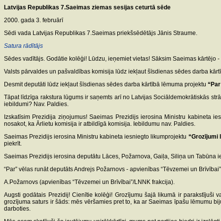
Latvijas Republikas 7.Saeimas ziemas sesijas ceturtā sēde
2000. gada 3. februārī
Sēdi vada Latvijas Republikas 7.Saeimas priekšsēdētājs Jānis Straume.
Satura rādītājs
Sēdes vadītājs. Godātie kolēģi! Lūdzu, ieņemiet vietas! Sāksim Saeimas kārtējo - 3
Valsts pārvaldes un pašvaldības komisija lūdz iekļaut šīsdienas sēdes darba kārt
Desmit deputāti lūdz iekļaut šīsdienas sēdes darba kārtībā lēmuma projektu
“Par
Tāpat līdzīga rakstura lūgums ir saņemts arī no Latvijas Sociāldemokrātiskās strā
iebildumi? Nav. Paldies.
Izskatīsim Prezidija ziņojumus! Saeimas Prezidijs ierosina Ministru kabineta ie
nosakot, ka Ārlietu komisija ir atbildīgā komisija. Iebildumu nav. Paldies.
Saeimas Prezidijs ierosina Ministru kabineta iesniegto likumprojektu
“Grozījumi 
piekrīt.
Saeimas Prezidijs ierosina deputātu Lāces, Požarnova, Gaiļa, Siliņa un Tabūna i
“Par” vēlas runāt deputāts Andrejs Požarnovs - apvienības “Tēvzemei un Brīvībai”
A.Požarnovs (apvienības “Tēvzemei un Brīvībai”/LNNK frakcija).
Augsti godātais Prezidij! Cienītie kolēģi! Grozījumu šajā likumā ir parakstījuši v
grozījuma saturs ir šāds: mēs vēršamies pret to, ka ar Saeimas īpašu lēmumu bijuša
darboties.