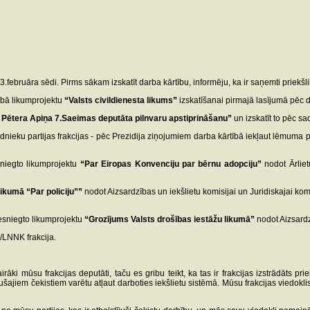
.februāra sēdi. Pirms sākam izskatīt darba kārtību, informēju, ka ir saņemti priekšl
ībā likumprojektu
“Valsts civildienesta likums”
izskatīšanai pirmajā lasījumā pēc d
 Pētera Apiņa 7.Saeimas deputāta pilnvaru apstiprināšanu”
un izskatīt to pēc sa
dnieku partijas frakcijas - pēc Prezidija ziņojumiem darba kārtībā iekļaut lēmuma 
sniegto likumprojektu
“Par Eiropas Konvenciju par bērnu adopciju”
nodot Ārlietu
likumā “Par policiju””
nodot Aizsardzības un iekšlietu komisijai un Juridiskajai komi
esniegto likumprojektu
“Grozījums Valsts drošības iestāžu likumā”
nodot Aizsardzī
/LNNK frakcija.
airāki mūsu frakcijas deputāti, taču es gribu teikt, ka tas ir frakcijas izstrādāts p
jiem čekistiem varētu atļaut darboties iekšlietu sistēmā. Mūsu frakcijas viedoklis ir