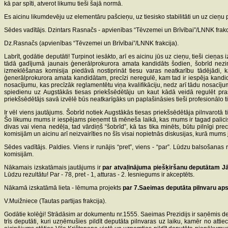
kā par spīti, atverot likumu tieši šajā normā.
Es aicinu likumdevēju uz elementāru pašcieņu, uz tiesisko stabilitāti un uz cieņu 
Sēdes vadītājs. Dzintars Rasnačs - apvienības “Tēvzemei un Brīvībai”/LNNK frakci
Dz.Rasnačs (apvienības “Tēvzemei un Brīvībai”/LNNK frakcija).
Labrīt, godātie deputāti! Turpinot iesākto, arī es aicinu jūs uz cieņu, tieši cie
tādā gadījumā jaunais ģenerālprokurora amata kandidāts šodien, šobrīd nez
izmeklēšanas komisija piedāvā nostiprināt tiesu varas neatkarību tādējādi, k
ģenerālprokurora amata kandidātam, precīzi neregulē, kam tad ir iespēja kandidē
nosacījumu, kas precīzāk reglamentētu viņa kvalifikāciju, nedz arī tādu nosacījum
spiedienu uz Augstākās tiesas priekšsēdētāju un kaut kādā veidā regulēt pra
priekšsēdētājs savā izvēlē būs neatkarīgāks un paplašināsies tieši profesionālo ti
Ir vēl viens jautājums. Šobrīd notiek Augstākās tiesas priekšsēdētāja pilnvarotā t
Šo likumu mums ir iespējams pieņemt tā mēneša laikā, kas mums ir tagad palicis l
divas vai viena nedēļa, tad vārdiņš “šobrīd”, kā tas tika minēts, būtu pilnīgi pr
komisijām un aicinu arī neizvairīties no šīs visai nopietnās diskusijas, kurā mums
Sēdes vadītājs. Paldies. Viens ir runājis “pret”, viens - “par”. Lūdzu balsošana
komisijām.
Nākamais izskatāmais jautājums ir
par atvaļinājuma piešķiršanu deputātam
Lūdzu rezultātu! Par - 78, pret - 1, atturas - 2. Iesniegums ir akceptēts.
Nākamā izskatāmā lieta - lēmuma projekts
par 7.Saeimas deputāta pilnvaru ap
V.Muižniece (Tautas partijas frakcija).
Godātie kolēģi! Strādāsim ar dokumentu nr.1555. Saeimas Prezidijs ir saņēmis deput
trīs deputāti, kuri uzņēmušies pildīt deputāta pilnvaras uz laiku, kamēr no attie