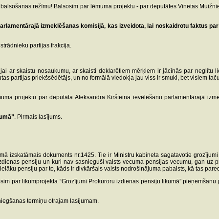
u balsošanas režīmu! Balsosim par lēmuma projektu - par deputātes Vinetas Muižnie
rlamentārajā izmeklēšanas komisijā, kas izveidota, lai noskaidrotu faktus par
trādnieku partijas frakcija.
jai ar skaistu nosaukumu, ar skaisti deklarētiem mērķiem ir jācīnās par neglītu li
utas partijas priekšsēdētājs, un no formālā viedokļa jau viss ir smuki, bet visiem taču
a projektu par deputāta Aleksandra Kiršteina ievēlēšanu parlamentārajā izmeklē
kumā”
. Pirmais lasījums.
imā izskatāmais dokuments nr.1425. Tie ir Ministru kabineta sagatavotie grozījumi
izdienas pensiju un kuri nav sasnieguši valsts vecuma pensijas vecumu, gan uz pro
lielāku pensiju par to, kāds ir divkāršais valsts nodrošinājuma pabalsts, kā tas pa
m par likumprojekta “Grozījumi Prokuroru izdienas pensiju likumā” pieņemšanu pirm
iegšanas termiņu otrajam lasījumam.