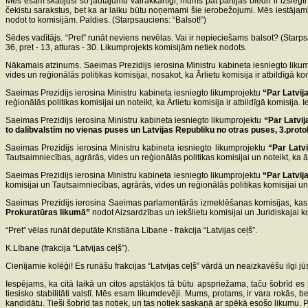
Mēs esam skatījuši šo jautājumu vairākkārtīgi, mums pat partijas biedri ir izslēgt
čekistu sarakstus, bet ka ar laiku būtu noņemami šie ierobežojumi. Mēs iestājamies
nodot to komisijām. Paldies. (Starpsauciens: “Balsot!”)
Sēdes vadītājs. “Pret” runāt neviens nevēlas. Vai ir nepieciešams balsot? (Starp
36, pret - 13, atturas - 30. Likumprojekts komisijām netiek nodots.
Nākamais atzinums. Saeimas Prezidijs ierosina Ministru kabineta iesniegto liku
vides un reģionālās politikas komisijai, nosakot, ka Ārlietu komisija ir atbildīgā ko
Saeimas Prezidijs ierosina Ministru kabineta iesniegto likumprojektu
“Par Latvij
reģionālās politikas komisijai un noteikt, ka Ārlietu komisija ir atbildīgā komisija.
Saeimas Prezidijs ierosina Ministru kabineta iesniegto likumprojektu
“Par Latvi
to dalībvalstīm no vienas puses un Latvijas Republiku no otras puses, 3.proto
Saeimas Prezidijs ierosina Ministru kabineta iesniegto likumprojektu
“Par Latv
Tautsaimniecības, agrārās, vides un reģionālās politikas komisijai un noteikt, ka ār
Saeimas Prezidijs ierosina Ministru kabineta iesniegto likumprojektu
“Par Latvij
komisijai un Tautsaimniecības, agrārās, vides un reģionālās politikas komisijai un n
Saeimas Prezidijs ierosina Saeimas parlamentārās izmeklēšanas komisijas, kas izv
Prokuratūras likumā”
nodot Aizsardzības un iekšlietu komisijai un Juridiskajai kom
“Pret” vēlas runāt deputāte Kristiāna Lībane - frakcija “Latvijas ceļš”.
K.Lībane (frakcija “Latvijas ceļš”).
Cienījamie kolēģi! Es runāšu frakcijas “Latvijas ceļš” vārdā un neaizkavēšu ilgi jūs
Iespējams, ka citā laikā un citos apstākļos tā būtu apspriežama, taču šobrīd e
tiesisko stabilitāti valstī. Mēs esam likumdevēji. Mums, protams, ir vara rokās,
kandidātu. Tieši šobrīd tas notiek, un tas notiek saskaņā ar spēkā esošo likumu. Pirm