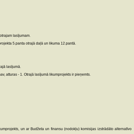
 otrajam lasījumam.
projekta 5.panta otrajā daļā un likuma 12.pantā.
rajā lasījumā.
, atturas - 1. Otrajā lasījumā likumprojekts ir pieņemts.
umprojekts, un ar Budžeta un finansu (nodokļu) komisijas izstrādāto alternatīvo