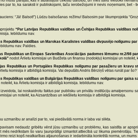
i no mūsu partijas, kas ir atbalstījuši čekistu darbību, un mēs savu viedokli nemain
 par to, ka saraksti ir publiskojami, taču ierobežojumi ir nevis noņemami, bet - ti
sauciens: “Jā! Balsot!”) Lūdzu balsošanas režīmu! Balsosim par likumprojekta “Gro
mprojektu
“Par Latvijas Republikas valdības un Čehijas Republikas valdības no
misija. Iebildumu nav.
as Republikas valdības un Marokas Karalistes valdības divpusējo nolīgumu par
 Iebildumu nav. Paldies.
jas Republikas un Eiropas Savienības Asociācijas padomes lēmumu nr.2/98 par
kolā”
nodot Ārlietu komisijai un Budžeta un finansu (nodokļu) komisijai un noteikt, ka 
ijas Republikas un Portugāles Republikas nolīgumu par pasažieru un kravu s
lietu komisija ir atbildīgā komisija. Vai deputāts Andris Bērziņš vēlas runāt par šo?
as Republikas valdības un Bulgārijas Republikas valdības nolīgumu par gaisa sat
oteikt, ka Ārlietu komisija ir atbildīgā komisija. Iebildumu nav.
eidota, lai noskaidrotu faktus par publisku un privātu institūciju amatpersonu sai
isijai un noteikt, ka Aizsardzības un iekšlietu komisija ir atbildīgā komisija.
u uzmanību ar analīzi par to, vai piedāvātā norma ir laba vai slikta.
s pavisam nedaudz gribētu vērst jūsu uzmanību uz problēmu, kas saistīta ar apspr
 bet mēs nedrīkstam šo varu ļaunprātīgi izmantot attiecībā uz likuma piemērotāju. 
o reizi kopš neatkarības atjaunošanas ir iedarbināta konkrētā norma, un mums nav tiesī