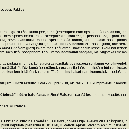
et sevi. Paldies.
ru. Ja mēs grozītu šo likumu pēc jaunā ģenerālprokurora apstiprināšanas amatā, tad
ā mēs spēles noteikumus “pieregulēsim” konkrētajai personai. Šajā gadījumā
tatīvi, nevis kvantitatīvi! Šobrīd spēkā esošā norma, kura nosaka nosacījumus
ikas prokuratūrā, vai Augstākajā tiesā. Tur nav nekādu citu nosacījumu, nav nedz
o amatu. Ar šiem grozījumiem mēs, tieši otrādi, mazināsim iespēju valdībai izdarīt
m mēs tieši nostiprinām tiesu varas neatkarību tādējādi, ka Augstākās tiesas
jas jautājumi, un šīs konstatācijas rezultāts būs iespēja šo likumu vēl pilnveidot.
i runātājai. Ja līdz jaunā ģenerālprokurora apstiprināšanai tiešām būtu palikušas
iem noteikumiem ir jābūt skaidriem. Tādēļ aicinu balsot par likumprojekta nodošanu
ijām. Lūdzu rezultātu! Par - 46, pret - 30, atturas - 13. Likumprojekts ir nodots
 10.februārī. Lūdzu balsošanas režīmu! Balsosim par šā iesnieguma akceptēšanu.
Vineta Muižniece.
īdz ar to attiecīgajā vēlēšanu sarakstā, no kura bija ievēlēts Vilis Krištopans, ir
pildīt deputāta pienākumus uz laiku, ir Pēteris Apinis. Pēterim Apinim ir izteikts