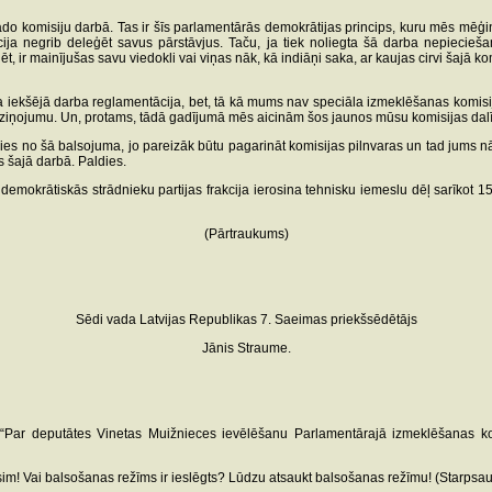
o komisiju darbā. Tas ir šīs parlamentārās demokrātijas princips, kuru mēs mēģinām 
akcija negrib deleģēt savus pārstāvjus. Taču, ja tiek noliegta šā darba nepiecie
t, ir mainījušas savu viedokli vai viņas nāk, kā indiāņi saka, ar kaujas cirvi šajā k
ekšējā darba reglamentācija, bet, tā kā mums nav speciāla izmeklēšanas komisiju lik
galaziņojumu. Un, protams, tādā gadījumā mēs aicinām šos jaunos mūsu komisijas dalīb
es no šā balsojuma, jo pareizāk būtu pagarināt komisijas pilnvaras un tad jums nāk
ms šajā darbā. Paldies.
demokrātiskās strādnieku partijas frakcija ierosina tehnisku iemeslu dēļ sarīkot
(Pārtraukums)
Sēdi vada Latvijas Republikas 7. Saeimas priekšsēdētājs
Jānis Straume.
 deputātes Vinetas Muižnieces ievēlēšanu Parlamentārajā izmeklēšanas komisij
m! Vai balsošanas režīms ir ieslēgts? Lūdzu atsaukt balsošanas režīmu! (Starpsau