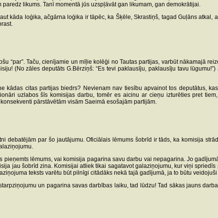
m paredz likums. Tanī momentā jūs uzspļāvāt gan likumam, gan demokrātijai.
ut kāda loģika, ačgārna loģika ir tāpēc, ka Šķēle, Skrastiņš, tagad Guļāns atkal, arī
prast.
sošu “par”. Taču, cienījamie un mīļie kolēģi no Tautas partijas, varbūt nākamajā re
siju! (No zāles deputāts G.Bērziņš: “Es tevi paklausīju, paklausīju tavu lūgumu!”)
ne kādas citas partijas biedrs? Nevienam nav tiesību apvainot tos deputātus, kas 
nāri uzlabos šīs komisijas darbu, tomēr es aicinu ar cieņu izturēties pret tiem, k
t konsekventi pārstāvētām visām Saeimā esošajām partijām.
etni debatējām par šo jautājumu. Oficiālais lēmums šobrīd ir tāds, ka komisija strā
 galaziņojumu.
 pieņemts lēmums, vai komisija pagarina savu darbu vai nepagarina. Jo gadījumā, ja
isija jau šobrīd zina. Komisijai atliek tikai sagatavot galaziņojumu, kur viņi spriedī
ojuma teksts varētu būt pilnīgi citādāks nekā tajā gadījumā, ja to būtu veidojuši cil
tarpziņojumu un pagarina savas darbības laiku, tad lūdzu! Tad sākas jauns darba cē