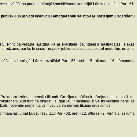
ces ievēlēšanu parlamentārajā izmeklēšanas komisijā! Lūdzu rezultātu! Par - 61,
 publisku un privātu institūciju amatpersonu saistību ar noziegumu izdarīšanu
etu. Principā vēsture jau zina, ka ar skaistiem lozungiem ir pastrādātas lielākās
 ir redzams, par ko te cīnās - nojaukt jebkuras iespējas apkarot pedofiliju, un ar to
šanas komisijā! Lūdzu rezultātu! Par - 55, pret - 15, atturas - 16. Lēmums ir
 Prokuroru izdienas pensiju likumā. Grozījumu būtība ir pārejas noteikumu 3. un
kuroriem, kuri turpina strādāt, lai gan jau ir sasnieguši valsts vecuma pensijas
redzēts novembrī pieņemtajos mūsu valsts pensiju likuma grozījumos.
ajā lasījumā! Lūdzu rezultātu! Par - 62, pret - 12, atturas - 2. Pirmajā lasījumā