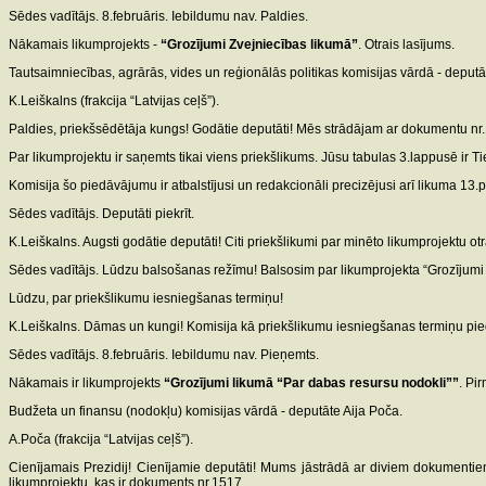
Sēdes vadītājs. 8.februāris. Iebildumu nav. Paldies.
Nākamais likumprojekts -
“Grozījumi Zvejniecības likumā”
. Otrais lasījums.
Tautsaimniecības, agrārās, vides un reģionālās politikas komisijas vārdā - deputāt
K.Leiškalns (frakcija “Latvijas ceļš”).
Paldies, priekšsēdētāja kungs! Godātie deputāti! Mēs strādājam ar dokumentu nr.1
Par likumprojektu ir saņemts tikai viens priekšlikums. Jūsu tabulas 3.lappusē ir T
Komisija šo piedāvājumu ir atbalstījusi un redakcionāli precizējusi arī likuma 13.
Sēdes vadītājs. Deputāti piekrīt.
K.Leiškalns. Augsti godātie deputāti! Citi priekšlikumi par minēto likumprojektu o
Sēdes vadītājs. Lūdzu balsošanas režīmu! Balsosim par likumprojekta “Grozījumi Zve
Lūdzu, par priekšlikumu iesniegšanas termiņu!
K.Leiškalns. Dāmas un kungi! Komisija kā priekšlikumu iesniegšanas termiņu pie
Sēdes vadītājs. 8.februāris. Iebildumu nav. Pieņemts.
Nākamais ir likumprojekts
“Grozījumi likumā “Par dabas resursu nodokli””
. Pi
Budžeta un finansu (nodokļu) komisijas vārdā - deputāte Aija Poča.
A.Poča (frakcija “Latvijas ceļš”).
Cienījamais Prezidij! Cienījamie deputāti! Mums jāstrādā ar diviem dokumentiem
likumprojektu, kas ir dokuments nr.1517.