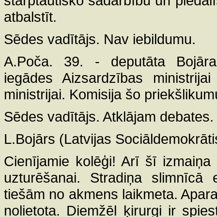
starptautisko sadarbību un piedal
atbalstīt.
Sēdes vadītājs. Nav iebildumu.
A.Poča. 39. - deputāta Bojāra 
iegādes Aizsardzības ministrija
ministrijai. Komisija šo priekšlikum
Sēdes vadītājs. Atklājam debates.
L.Bojārs (Latvijas Sociāldemokrātis
Cienījamie kolēģi! Arī šī izmaiņa
uzturēšanai. Stradiņa slimnīcā 
tiešām no akmens laikmeta. Aparatū
nolietota. Diemžēl ķirurgi ir spies