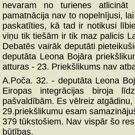
nevaram no turienes atlicinā
pamatnācija nav to nopelnījusi, lai
paskatīties, kā tad ir notikusi lībi
viņu tik tiešām ir tik maz palicis L
Debatēs vairāk deputāti pieteikuš
deputāta Leona Bojāra priekšlikum
atturas - 23. Priekšlikums nav atbal
A.Poča. 32. - deputāta Leona Bojā
Eiropas integrācijas biroja lī
pašvaldībām. Es vēlreiz atgādinu,
29.priekšlikumu esam samazinājuši 
379 tūkstošiem. Nav vispār šo res
būtības.