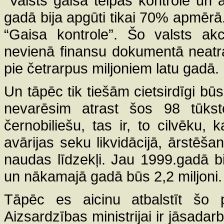
“Valsts gaisa telpas kontrole un a
gadā bija apgūti tikai 70% apmērā.
“Gaisa kontrole”. Šo valsts akc
nevienā finansu dokumentā neatrad
pie četrarpus miljoniem latu gadā.
Un tāpēc tik tiešām cietsirdīgi būs
nevarēsim atrast šos 98 tūkst
černobiliešu, tas ir, to cilvēku, 
avārijas seku likvidācijā, ārstēšana
naudas līdzekļi. Jau 1999.gadā bi
un nākamajā gadā būs 2,2 miljoni.
Tāpēc es aicinu atbalstīt šo p
Aizsardzības ministrijai ir jāsadar