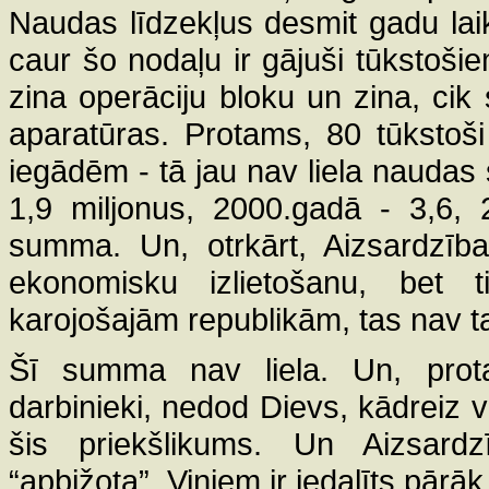
Naudas līdzekļus desmit gadu laik
caur šo nodaļu ir gājuši tūkstošie
zina operāciju bloku un zina, cik 
aparatūras. Protams, 80 tūkstoši 
iegādēm - tā jau nav liela nauda
1,9 miljonus, 2000.gadā - 3,6, 
summa. Un, otrkārt, Aizsardzības
ekonomisku izlietošanu, bet ti
karojošajām republikām, tas nav ta
Šī summa nav liela. Un, protam
darbinieki, nedod Dievs, kādreiz v
šis priekšlikums. Un Aizsardz
“apbižota”. Viņiem ir iedalīts pār