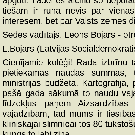
apgūti. Tādēļ es aicinu šo deputāt
tiešām ir runa nevis par vienas 
interesēm, bet par Valsts zemes di
Sēdes vadītājs. Leons Bojārs - otro
L.Bojārs (Latvijas Sociāldemokrātis
Cienījamie kolēģi! Rada izbrīnu 
pietiekamas naudas summas, t
ministrijas budžeta. Kartogrāfija,
pašā gada sākumā to naudu vajadz
līdzekļus paņem Aizsardzības
vajadzībām, tad mums ir tiesības 
klīniskajai slimnīcai tos 80 tūksto
kungs to labi zina.