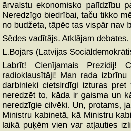
ārvalstu ekonomisko palīdzību pa
Neredzīgo biedrībai, taču tikko m
no budžeta, tāpēc tas vispār nav b
Sēdes vadītājs. Atklājam debates.
L.Bojārs (Latvijas Sociāldemokrātis
Labrīt! Cienījamais Prezidij! C
radioklausītāji! Man rada izbrīnu
darbinieki cietsirdīgi izturas pret
neredzēt to, kāda ir gaisma un kā
neredzīgie cilvēki. Un, protams, 
Ministru kabinetā, kā Ministru kabin
laikā puķēm vien var atļauties izl