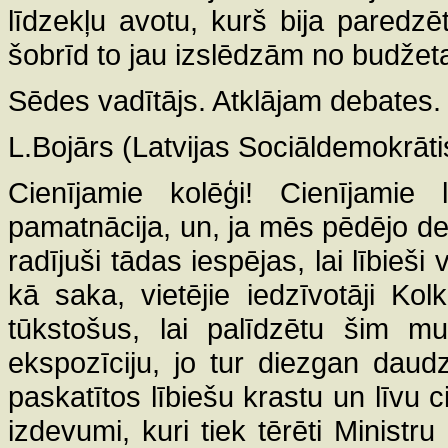
līdzekļu avotu, kurš bija paredz
šobrīd to jau izslēdzām no budžeta
Sēdes vadītājs. Atklājam debates.
L.Bojārs (Latvijas Sociāldemokrātis
Cienījamie kolēģi! Cienījamie l
pamatnācija, un, ja mēs pēdējo d
radījuši tādas iespējas, lai lībieši
kā saka, vietējie iedzīvotāji Ko
tūkstošus, lai palīdzētu šim mu
ekspozīciju, jo tur diezgan daudz
paskatītos lībiešu krastu un līvu c
izdevumi, kuri tiek tērēti Ministr