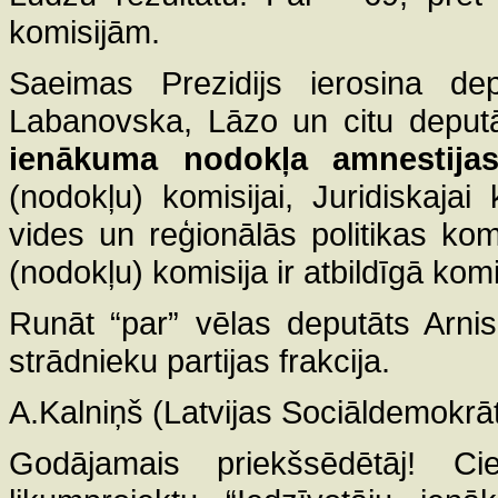
komisijām.
Saeimas Prezidijs ierosina de
Labanovska, Lāzo un citu deputā
ienākuma nodokļa amnestija
(nodokļu) komisijai, Juridiskajai
vides un reģionālās politikas kom
(nodokļu) komisija ir atbildīgā komi
Runāt “par” vēlas deputāts Arnis
strādnieku partijas frakcija.
A.Kalniņš (Latvijas Sociāldemokrāti
Godājamais priekšsēdētāj! Ci