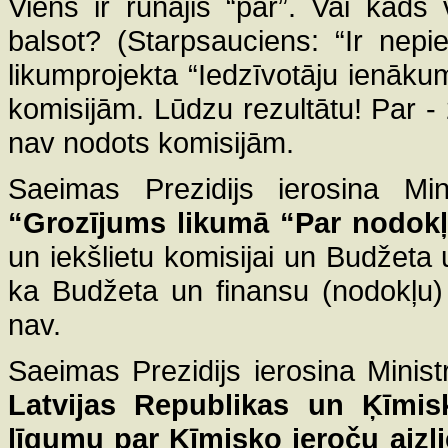
Viens ir runājis “par”. Vai kāds
balsot? (Starpsauciens: “Ir nep
likumprojekta “Iedzīvotāju ienāk
komisijām. Lūdzu rezultātu! Par - 
nav nodots komisijām.
Saeimas Prezidijs ierosina Mini
“Grozījums likumā “Par nodok
un iekšlietu komisijai un Budžeta 
ka Budžeta un finansu (nodokļu) k
nav.
Saeimas Prezidijs ierosina Minist
Latvijas Republikas un Ķīmisk
līgumu par Ķīmisko ieroču aizli