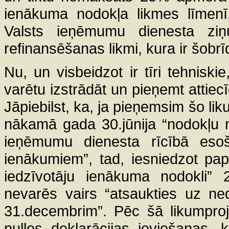
ienākuma nodokļa likmes līmenī.
Valsts ieņēmumu dienesta zi
refinansēšanas likmi, kura ir šobr
Nu, un visbeidzot ir tīri tehniski
varētu izstrādāt un pieņemt attie
Jāpiebilst, ka, ja pieņemsim šo li
nākamā gada 30.jūnija “nodokļu m
ieņēmumu dienesta rīcībā esoš
ienākumiem”, tad, iesniedzot pap
iedzīvotāju ienākuma nodokli” 
nevarēs vairs “atsaukties uz ne
31.decembrim”. Pēc šā likumproje
nulles deklarācijas ieviešanas, 