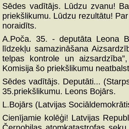
Sēdes vadītājs. Lūdzu zvanu! Ba
priekšlikumu. Lūdzu rezultātu! Par 
noraidīts.
A.Poča. 35. - deputāta Leona Boj
līdzekļu samazināšana Aizsardzī
telpas kontrole un aizsardzība”,
Komisija šo priekšlikumu neatbalst
Sēdes vadītājs. Deputāti... (Starp
35.priekšlikumu. Leons Bojārs.
L.Bojārs (Latvijas Sociāldemokrātis
Cienījamie kolēģi! Latvijas Republi
Černobiļas atomkatastrofas seku li