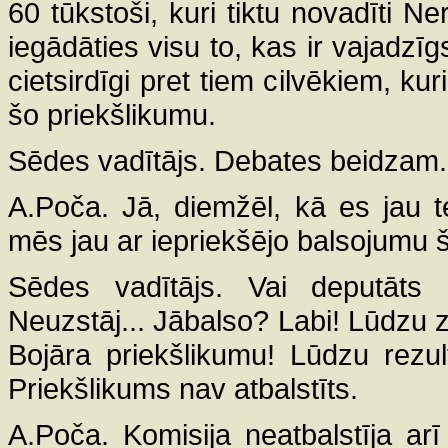
60 tūkstoši, kuri tiktu novadīti N
iegādāties visu to, kas ir vajadzīgs
cietsirdīgi pret tiem cilvēkiem, kuri 
šo priekšlikumu.
Sēdes vadītājs. Debates beidzam. 
A.Poča. Jā, diemžēl, kā es jau t
mēs jau ar iepriekšējo balsojumu
Sēdes vadītājs. Vai deputāts
Neuzstāj... Jābalso? Labi! Lūdzu 
Bojāra priekšlikumu! Lūdzu rezul
Priekšlikums nav atbalstīts.
A.Poča. Komisija neatbalstīja ar