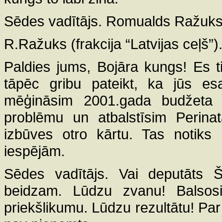
Sēdes vadītājs. Romualds Ražuks
R.Ražuks (frakcija “Latvijas ceļš”)
Paldies jums, Bojāra kungs! Es 
tāpēc gribu pateikt, ka jūs es
mēģināsim 2001.gada budžeta ie
problēmu un atbalstīsim Perinat
izbūves otro kārtu. Tas notiks 
iespējām.
Sēdes vadītājs. Vai deputāts 
beidzam. Lūdzu zvanu! Balsos
priekšlikumu. Lūdzu rezultātu! Par 