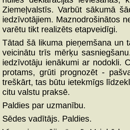
Ziemeļvalstīs. Varbūt sākumā šād
iedzīvotājiem. Maznodrošinātos ne
varētu tikt realizēts etapveidīgi.
Tātad šā likuma pieņemšana un ta
veicinātu trīs mērķu sasniegšanu. 
iedzīvotāju ienākumi ar nodokli. O
protams, grūti prognozēt - pašv
treškārt, tas būtu ietekmīgs līdzekl
citu valstu praksē.
Paldies par uzmanību.
Sēdes vadītājs. Paldies.