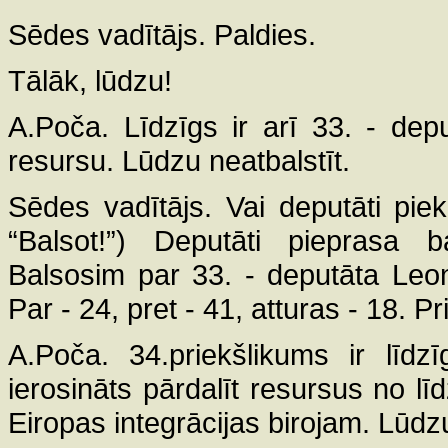
Sēdes vadītājs. Paldies.
Tālāk, lūdzu!
A.Poča. Līdzīgs ir arī 33. - dep
resursu. Lūdzu neatbalstīt.
Sēdes vadītājs. Vai deputāti piek
“Balsot!”) Deputāti pieprasa 
Balsosim par 33. - deputāta Leon
Par - 24, pret - 41, atturas - 18. P
A.Poča. 34.priekšlikums ir līdz
ierosināts pārdalīt resursus no 
Eiropas integrācijas birojam. Lūdzu