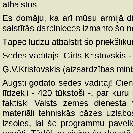
atbalstus.
Es domāju, ka arī mūsu armijā di
saistītās darbinieces izmanto šo n
Tāpēc lūdzu atbalstīt šo priekšlik
Sēdes vadītājs. Ģirts Kristovskis -
Ģ.V.Kristovskis (aizsardzības mini
Augsti godāto sēdes vadītāj! Cienī
līdzekļi - 420 tūkstoši -, par kuru 
faktiski Valsts zemes dienesta
materiāli tehniskās bāzes uzlabo
izsoles, lai šo programmu paveikt