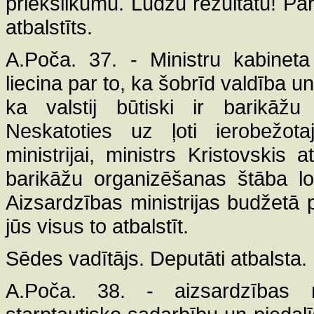
priekšlikumu. Lūdzu rezultātu! Par 
atbalstīts.
A.Poča. 37. - Ministru kabineta 
liecina par to, ka šobrīd valdība un
ka valstij būtiski ir barikāž
Neskatoties uz ļoti ierobežota
ministrijai, ministrs Kristovskis 
barikāžu organizēšanas štāba lo
Aizsardzības ministrijas budžetā
jūs visus to atbalstīt.
Sēdes vadītājs. Deputāti atbalsta.
A.Poča. 38. - aizsardzības m