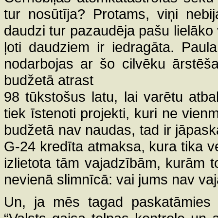
tur nosūtīja? Protams, viņi nebija
daudzi tur pazaudēja pašu lielāko 
ļoti daudziem ir iedragāta. Paul
nodarbojas ar šo cilvēku ārstēša
budžetā atrast
98 tūkstošus latu, lai varētu atbal
tiek īstenoti projekti, kuri ne vie
budžetā nav naudas, tad ir jāpaskat
G-24 kredīta atmaksa, kura tika ve
izlietota tām vajadzībām, kurām t
nevienā slimnīcā: vai jums nav vaj
Un, ja mēs tagad paskatāmies u