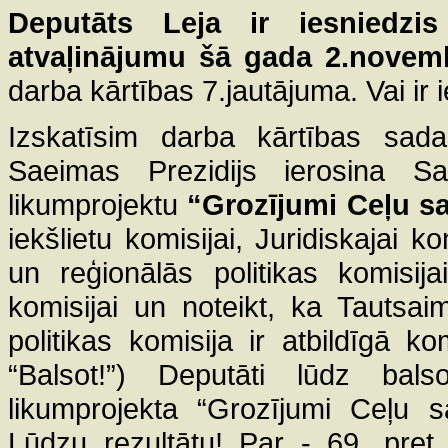
Deputāts
Leja
ir iesniedzis
atvaļinājumu šā gada 2.novem
darba kārtības 7.jautājuma. Vai ir
Izskatīsim darba kārtības sada
Saeimas Prezidijs ierosina Sa
likumprojektu
“Grozījumi Ceļu s
iekšlietu komisijai, Juridiskajai k
un reģionālās politikas komisij
komisijai un noteikt, ka Tautsai
politikas komisija ir atbildīgā ko
“Balsot!”) Deputāti lūdz ba
likumprojekta “Grozījumi Ceļu 
Lūdzu rezultātu! Par - 69, pret