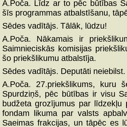
A.Poča. Līdz ar to pēc būtības Sa
šīs programmas atbalstīšanu, tāpē
Sēdes vadītājs. Tālāk, lūdzu!
A.Poča. Nākamais ir priekšlikum
Saimnieciskās komisijas priekšli
šo priekšlikumu atbalstīja.
Sēdes vadītājs. Deputāti neiebilst.
A.Poča. 27.priekšlikums, kuru š
Spurdziņš, pēc būtības ir visu Sa
budžeta grozījumus par līdzekļu 
fondam likuma par valsts apbalvo
Saeimas frakcijas, un tāpēc es l