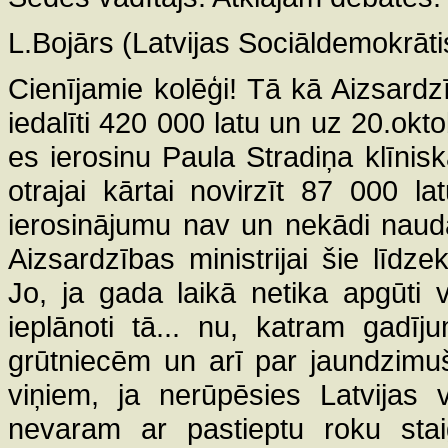
L.Bojārs (Latvijas Sociāldemokrātis
Cienījamie kolēģi! Tā kā Aizsardzība
iedalīti 420 000 latu un uz 20.okt
es ierosinu Paula Stradiņa klīnis
otrajai kārtai novirzīt 87 000 
ierosinājumu nav un nekādi nauda
Aizsardzības ministrijai šie līdz
Jo, ja gada laikā netika apgūti v
ieplānoti tā... nu, katram gadī
grūtniecēm un arī par jaundzimuš
viņiem, ja nerūpēsies Latvijas
nevaram ar pastieptu roku sta