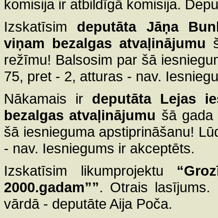
komisija ir atbildīgā komisija. Deput
Izskatīsim
deputāta Jāņa Bun
viņam bezalgas atvaļinājumu
režīmu! Balsosim par šā iesniegum
75, pret - 2, atturas - nav. Iesnieg
Nākamais ir
deputāta Lejas i
bezalgas atvaļinājumu
šā gada 
šā iesnieguma apstiprināšanu! Lūdz
- nav. Iesniegums ir akceptēts.
Izskatīsim likumprojektu
“Groz
2000.gadam””
. Otrais lasījums.
vārdā - deputāte Aija Poča.