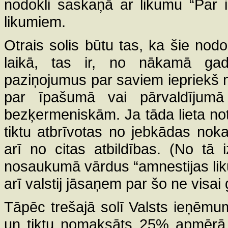
nodokli saskaņā ar likumu “Par i
likumiem.
Otrais solis būtu tas, ka šie nod
laikā, tas ir, no nākamā gada
paziņojumus par saviem iepriekš n
par īpašumā vai pārvaldījum
bezķermeniskām. Ja tāda lieta noti
tiktu atbrīvotas no jebkādas no
arī no citas atbildības. (No tā 
nosaukumā vārdus “amnestijas liku
arī valstij jāsaņem par šo ne visai 
Tāpēc trešajā solī Valsts ieņēm
un tiktu nomaksāts 25% apmērā no