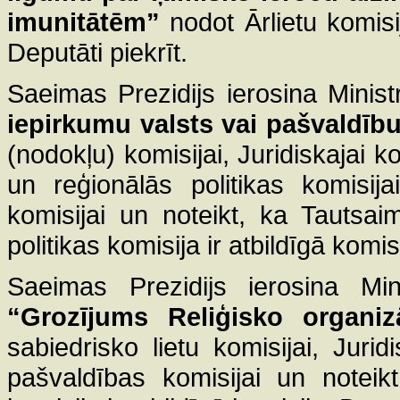
imunitātēm”
nodot Ārlietu komisij
Deputāti piekrīt.
Saeimas Prezidijs ierosina Minist
iepirkumu valsts vai pašvaldīb
(nodokļu) komisijai, Juridiskajai k
un reģionālās politikas komisij
komisijai un noteikt, ka Tautsai
politikas komisija ir atbildīgā komi
Saeimas Prezidijs ierosina Mini
“Grozījums Reliģisko organiz
sabiedrisko lietu komisijai, Juri
pašvaldības komisijai un noteikt