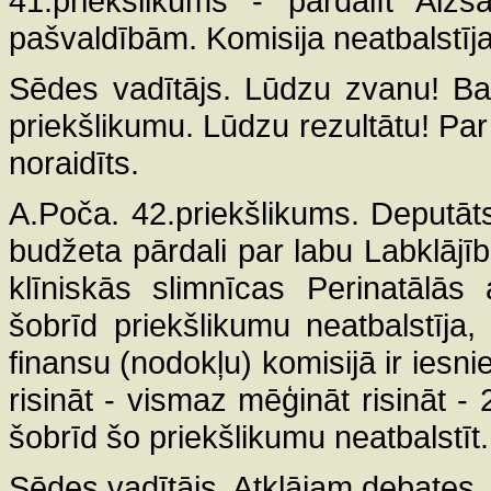
41.priekšlikums - pārdalīt Aizs
pašvaldībām. Komisija neatbalstīja
Sēdes vadītājs. Lūdzu zvanu! Ba
priekšlikumu. Lūdzu rezultātu! Par 
noraidīts.
A.Poča. 42.priekšlikums. Deputāts
budžeta pārdali par labu Labklājī
klīniskās slimnīcas Perinatālās 
šobrīd priekšlikumu neatbalstīja
finansu (nodokļu) komisijā ir iesni
risināt - vismaz mēģināt risināt 
šobrīd šo priekšlikumu neatbalstīt.
Sēdes vadītājs. Atklājam debates.