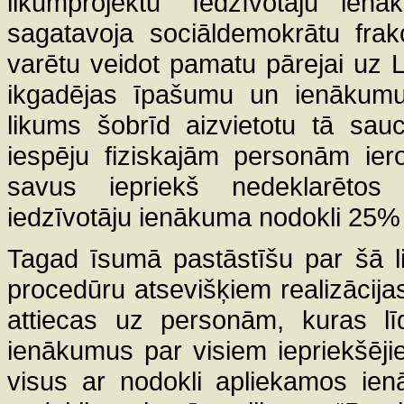
likumprojektu “Iedzīvotāju ien
sagatavoja sociāldemokrātu frak
varētu veidot pamatu pārejai uz L
ikgadējas īpašumu un ienākumu d
likums šobrīd aizvietotu tā sau
iespēju fiziskajām personām ierob
savus iepriekš nedeklarētos
iedzīvotāju ienākuma nodokli 25%
Tagad īsumā pastāstīšu par šā l
procedūru atsevišķiem realizācijas
attiecas uz personām, kuras l
ienākumus par visiem iepriekšēji
visus ar nodokli apliekamos i