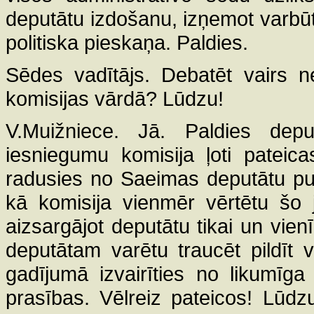
deputātu izdošanu, izņemot varbū
politiska pieskaņa. Paldies.
Sēdes vadītājs. Debatēt vairs ne
komisijas vārdā? Lūdzu!
V.Muižniece. Jā. Paldies depu
iesniegumu komisija ļoti pateica
radusies no Saeimas deputātu puse
kā komisija vienmēr vērtētu šo j
aizsargājot deputātu tikai un vien
deputātam varētu traucēt pildīt 
gadījumā izvairīties no likumīga
prasības. Vēlreiz pateicos! Lūdz