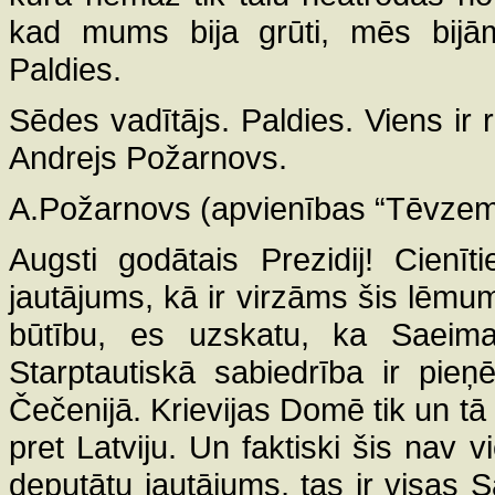
kad mums bija grūti, mēs bijām
Paldies.
Sēdes vadītājs. Paldies. Viens ir r
Andrejs Požarnovs.
A.Požarnovs (apvienības “Tēvzemei
Augsti godātais Prezidij! Cienī
jautājums, kā ir virzāms šis lēmu
būtību, es uzskatu, ka Saeima
Starptautiskā sabiedrība ir pieņ
Čečenijā. Krievijas Domē tik un t
pret Latviju. Un faktiski šis nav v
deputātu jautājums, tas ir visas