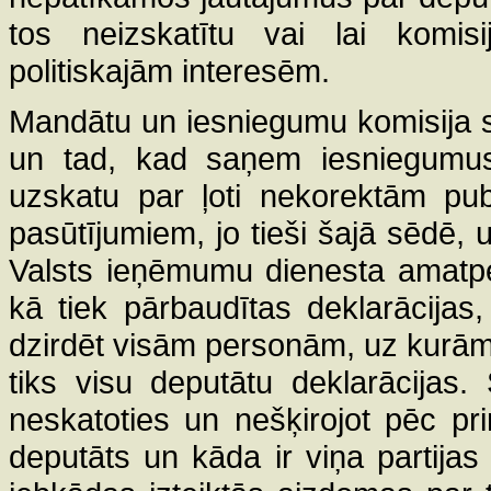
tos neizskatītu vai lai komi
politiskajām interesēm.
Mandātu un iesniegumu komisija st
un tad, kad saņem iesniegumus, 
uzskatu par ļoti nekorektām publ
pasūtījumiem, jo tieši šajā sēdē, 
Valsts ieņēmumu dienesta amatpe
kā tiek pārbaudītas deklarācijas,
dzirdēt visām personām, uz kurām 
tiks visu deputātu deklarācijas.
neskatoties un nešķirojot pēc prin
deputāts un kāda ir viņa partijas