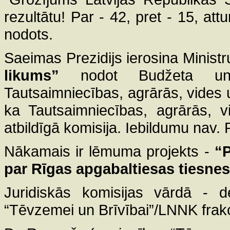
rezultātu! Par - 42, pret - 15, at
nodots.
Saeimas Prezidijs ierosina Ministr
likums”
nodot Budžeta un f
Tautsaimniecības, agrārās, vides u
ka Tautsaimniecības, agrārās, vi
atbildīgā komisija. Iebildumu nav. 
Nākamais ir lēmuma projekts -
“P
par Rīgas apgabaltiesas tiesnes
Juridiskās komisijas vārdā - d
“Tēvzemei un Brīvībai”/LNNK frakc