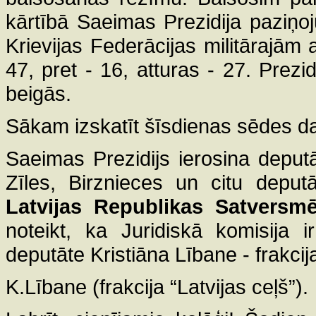
kārtībā Saeimas Prezidija paziņ
Krievijas Federācijas militārajām 
47, pret - 16, atturas - 27. Prezi
beigās.
Sākam izskatīt šīsdienas sēdes da
Saeimas Prezidijs ierosina deput
Zīles, Birznieces un citu deput
Latvijas Republikas Satversm
noteikt, ka Juridiskā komisija i
deputāte Kristiāna Lībane - frakcija
K.Lībane (frakcija “Latvijas ceļš”).