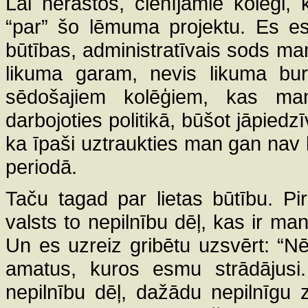
Lai nerastos, cienījamie kolēģi, 
“par” šo lēmuma projektu. Es esm
būtības, administratīvais sods man
likuma garam, nevis likuma burt
sēdošajiem kolēģiem, kas mani
darbojoties politikā, būšot jāpiedzī
ka īpaši uztraukties man gan nav bi
periodā.
Taču tagad par lietas būtību. Pi
valsts to nepilnību dēļ, kas ir man
Un es uzreiz gribētu uzsvērt: “
amatus, kuros esmu strādājusi
nepilnību dēļ, dažādu nepilnīgu