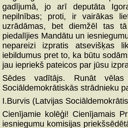
gadījumā, jo arī deputāta Igora
nepilnības; proti, ir vairākas l
uzrādāmas, bet diemžēl tas tā 
piedalījies Mandātu un iesniegumu 
nepareizi izpratis atsevišķas
iebildumus pret to, ka būtu sodām
jau iepriekš pateicos par jūsu izpra
Sēdes vadītājs. Runāt vēlas
Sociāldemokrātiskās strādnieku par
I.Burvis (Latvijas Sociāldemokrātis
Cienījamie kolēģi! Cienījamais P
iesniegumu komisijas priekšsēdēt