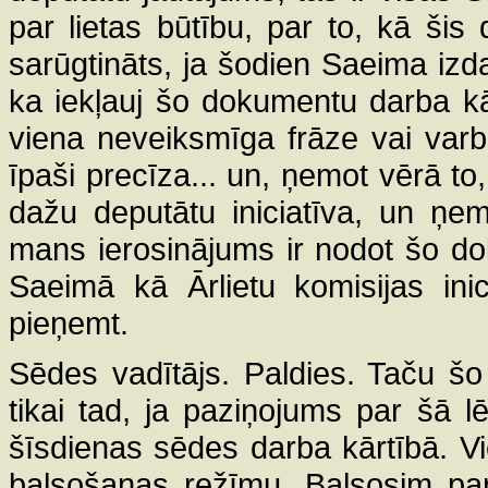
par lietas būtību, par to, kā šis
sarūgtināts, ja šodien Saeima izdar
ka iekļauj šo dokumentu darba kār
viena neveiksmīga frāze vai varb
īpaši precīza... un, ņemot vērā to
dažu deputātu iniciatīva, un ņe
mans ierosinājums ir nodot šo dok
Saeimā kā Ārlietu komisijas in
pieņemt.
Sēdes vadītājs. Paldies. Taču šo
tikai tad, ja paziņojums par šā l
šīsdienas sēdes darba kārtībā. Vie
balsošanas režīmu. Balsosim par