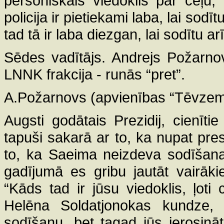
personiskais viedoklis par ceļu, 
policija ir pietiekami laba, lai sod
tad tā ir laba diezgan, lai sodītu 
Sēdes vadītājs. Andrejs Požarno
LNNK frakcija - runās “pret”.
A.Požarnovs (apvienības “Tēvzemei
Augsti godātais Prezidij, cienīti
tapuši sakarā ar to, ka nupat pres
to, ka Saeima neizdeva sodīšana
gadījumā es gribu jautāt vairāk
“Kāds tad ir jūsu viedoklis, ļoti 
Helēna Soldatjonokas kundze, j
sodīšanu, bet tagad jūs ierosinā