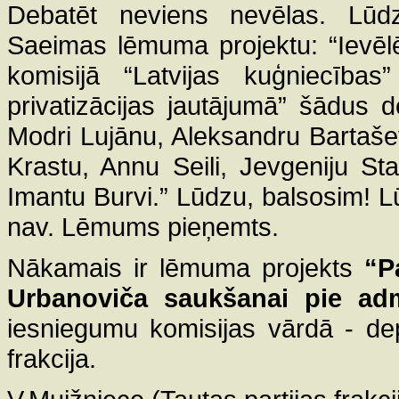
Debatēt neviens nevēlas. Lūd
Saeimas lēmuma projektu: “Ievēl
komisijā “Latvijas kuģniecības
privatizācijas jautājumā” šādus d
Modri Lujānu, Aleksandru Bartaše
Krastu, Annu Seili, Jevgeniju Sta
Imantu Burvi.” Lūdzu, balsosim! Lū
nav. Lēmums pieņemts.
Nākamais ir lēmuma projekts
“P
Urbanoviča saukšanai pie admi
iesniegumu komisijas vārdā - dep
frakcija.