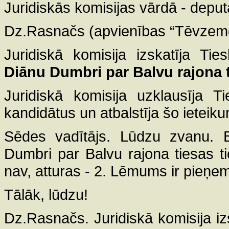
Juridiskās komisijas vārdā - depu
Dz.Rasnačs (apvienības “Tēvzemei
Juridiskā komisija izskatīja Ties
Diānu Dumbri par Balvu rajona t
Juridiskā komisija uzklausīja T
kandidātus un atbalstīja šo ieteik
Sēdes vadītājs. Lūdzu zvanu. Ba
Dumbri par Balvu rajona tiesas ti
nav, atturas - 2. Lēmums ir pieņem
Tālāk, lūdzu!
Dz.Rasnačs. Juridiskā komisija izsk