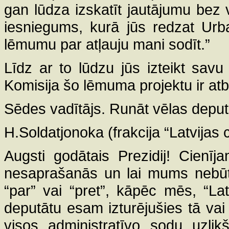
gan lūdza izskatīt jautājumu bez v
iesniegums, kurā jūs redzat Urb
lēmumu par atļauju mani sodīt.”
Līdz ar to lūdzu jūs izteikt savu
Komisija šo lēmuma projektu ir atba
Sēdes vadītājs. Runāt vēlas deput
H.Soldatjonoka (frakcija “Latvijas c
Augsti godātais Prezidij! Cienīj
nesaprašanās un lai mums nebūt
“par” vai “pret”, kāpēc mēs, “Lat
deputātu esam izturējušies tā vai c
visos administratīvo sodu uzlik