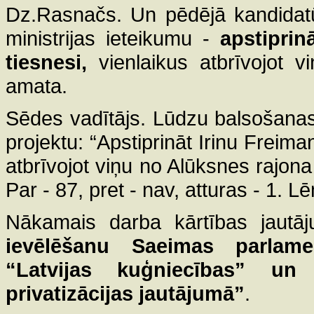
Dz.Rasnačs. Un pēdējā kandidatūra
ministrijas ieteikumu -
apstiprin
tiesnesi,
vienlaikus atbrīvojot v
amata.
Sēdes vadītājs. Lūdzu balsošana
projektu: “Apstiprināt Irinu Freima
atbrīvojot viņu no Alūksnes rajona
Par - 87, pret - nav, atturas - 1. 
Nākamais darba kārtības jautā
ievēlēšanu Saeimas parlame
“Latvijas kuģniecības” un 
privatizācijas jautājumā”
.