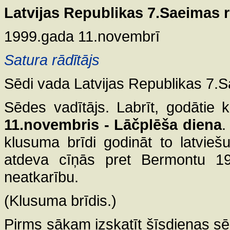
Latvijas Republikas 7.Saeimas 
1999.gada 11.novembrī
Satura rādītājs
Sēdi vada Latvijas Republikas 7.
Sēdes vadītājs. Labrīt, godātie k
11.novembris - Lāčplēša diena
.
klusuma brīdi godināt to latvieš
atdeva cīņās pret Bermontu 19
neatkarību.
(Klusuma brīdis.)
Pirms sākam izskatīt šīsdienas sē