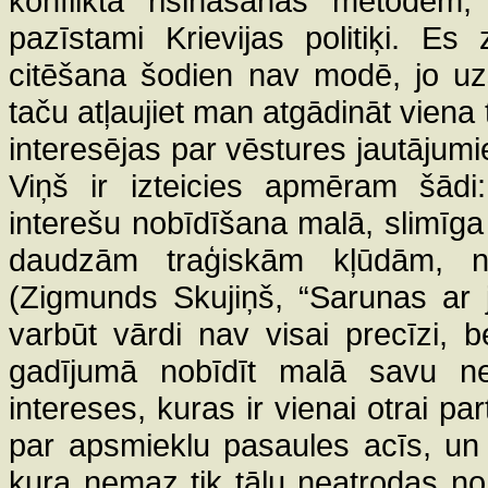
konflikta risināšanas metodēm, 
pazīstami Krievijas politiķi. Es
citēšana šodien nav modē, jo uz
taču atļaujiet man atgādināt viena
interesējas par vēstures jautājum
Viņš ir izteicies apmēram šādi:
interešu nobīdīšana malā, slimīga
daudzām traģiskām kļūdām, 
(Zigmunds Skujiņš, “Sarunas ar 
varbūt vārdi nav visai precīzi, 
gadījumā nobīdīt malā savu ne
intereses, kuras ir vienai otrai par
par apsmieklu pasaules acīs, un 
kura nemaz tik tālu neatrodas n