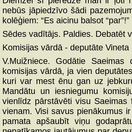
Diemžēl šī pieredze man ir ļoti
nebūs jāpiedzīvo šādi pazemojum
kolēģiem: “Es aicinu balsot “par”!
Sēdes vadītājs. Paldies. Debatēt v
Komisijas vārdā - deputāte Vineta
V.Muižniece. Godātie Saeimas d
komisijas vārdā, ja vien deputāte
kuri var mest ēnu gan uz jebku
Mandātu un iesniegumu komisiju,
vienlīdz pārstāvēti visu Saeimas f
vienam. Visi savus pienākumus ir
pamata apšaubīt viņu godaprātu
nepatīkamos jautājumus par deput