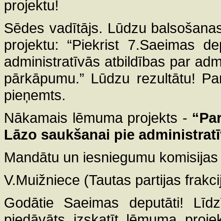
projektu!
Sēdes vadītājs. Lūdzu balsošana
projektu: “Piekrist 7.Saeimas d
administratīvās atbildības par ad
pārkāpumu.” Lūdzu rezultātu! Par
pieņemts.
Nākamais lēmuma projekts -
“Par
Lāzo saukšanai pie administratī
Mandātu un iesniegumu komisijas 
V.Muižniece (Tautas partijas frakci
Godātie Saeimas deputāti! Līdz
piedāvāts izskatīt lēmuma proje