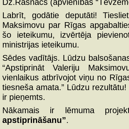
Dz.Rasnačs (apvienības “Tēvzemei
Labrīt, godātie deputāti! Tieslie
Maksimovu par Rīgas apgabaltiesa
šo ieteikumu, izvērtēja pievien
ministrijas ieteikumu.
Sēdes vadītājs. Lūdzu balsošana
“Apstiprināt Valeriju Maksimo
vienlaikus atbrīvojot viņu no Rīga
tiesneša amata.” Lūdzu rezultātu! 
ir pieņemts.
Nākamais ir lēmuma proj
apstiprināšanu”
.