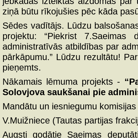
jebkādas izteiktās aizdomas par 
ziņā būtu rīkojušies pēc kāda pasūt
Sēdes vadītājs. Lūdzu balsošana
projektu: “Piekrist 7.Saeimas
administratīvās atbildības par ad
pārkāpumu.” Lūdzu rezultātu! Par 
pieņemts.
Nākamais lēmuma projekts -
“P
Solovjova saukšanai pie adminis
Mandātu un iesniegumu komisijas 
V.Muižniece (Tautas partijas frakci
Augsti godātie Saeimas deputāt