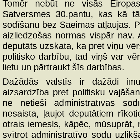
Tomēr nebūt ne visās Eiropas
Satversmes 30.pantu, kas kā tād
sodīšanu bez Saeimas atļaujas. P
aizliedzošas normas vispār nav. Au
deputāts uzskata, ka pret viņu vērst
politisko darbību, tad viņš var vē
lietu un pārtraukt šīs darbības.
Dažādās valstīs ir dažādi imu
aizsardzība pret politisku vajāša
ne netieši administratīvās sod
nesaista, ļaujot deputātiem rīkot
otrais iemesls, kāpēc, mūsuprāt,
svītrot administratīvo sodu uzlik