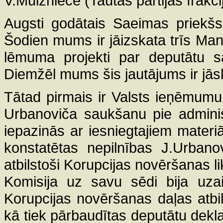
V.Muižniece (Tautas partijas frakci
Augsti godātais Saeimas priekšs
Šodien mums ir jāizskata trīs Ma
lēmuma projekti par deputātu sa
Diemžēl mums šis jautājums ir jās
Tātad pirmais ir Valsts ieņēmum
Urbanoviča saukšanu pie adminis
iepazinās ar iesniegtajiem materiā
konstatētas nepilnības J.Urbanov
atbilstoši Korupcijas novēršanas l
Komisija uz savu sēdi bija uzai
Korupcijas novēršanas daļas atbi
kā tiek pārbaudītas deputātu deklar