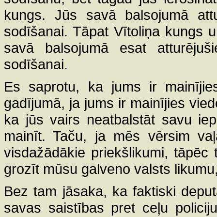
kungs. Jūs savā balsojumā attur
sodīšanai. Tāpat Vītoliņa kungs u
savā balsojumā esat atturējuši
sodīšanai.
Es saprotu, ka jums ir mainījies 
gadījumā, ja jums ir mainījies viedok
ka jūs vairs neatbalstāt savu ie
mainīt. Taču, ja mēs vērsim vaļ
visdažādākie priekšlikumi, tāpēc 
grozīt mūsu galveno valsts likumu
Bez tam jāsaka, ka faktiski deputā
savas saistības pret ceļu polici