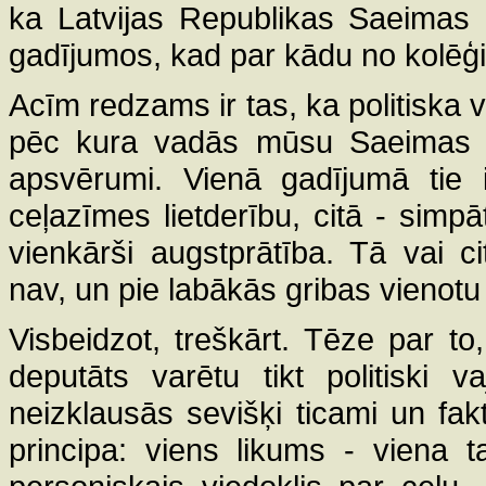
ka Latvijas Republikas Saeimas 
gadījumos, kad par kādu no kolēģie
Acīm redzams ir tas, ka politiska v
pēc kura vadās mūsu Saeimas dep
apsvērumi. Vienā gadījumā tie i
ceļazīmes lietderību, citā - simpāti
vienkārši augstprātība. Tā vai c
nav, un pie labākās gribas vienotu 
Visbeidzot, treškārt. Tēze par t
deputāts varētu tikt politiski v
neizklausās sevišķi ticami un fakt
principa: viens likums - viena 