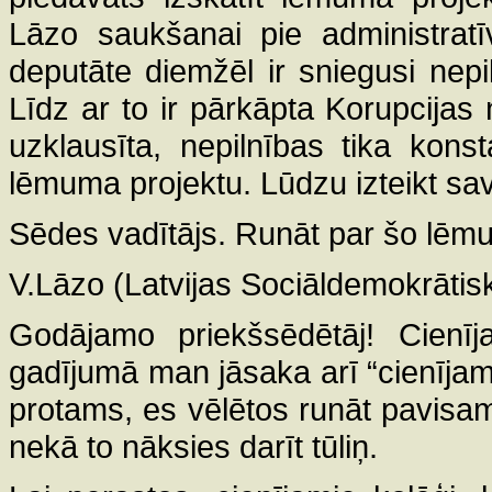
Lāzo saukšanai pie administratīv
deputāte diemžēl ir sniegusi nep
Līdz ar to ir pārkāpta Korupcija
uzklausīta, nepilnības tika konst
lēmuma projektu. Lūdzu izteikt sav
Sēdes vadītājs. Runāt par šo lēmu
V.Lāzo (Latvijas Sociāldemokrātiskā
Godājamo priekšsēdētāj! Cienī
gadījumā man jāsaka arī “cienījamā
protams, es vēlētos runāt pavisam
nekā to nāksies darīt tūliņ.