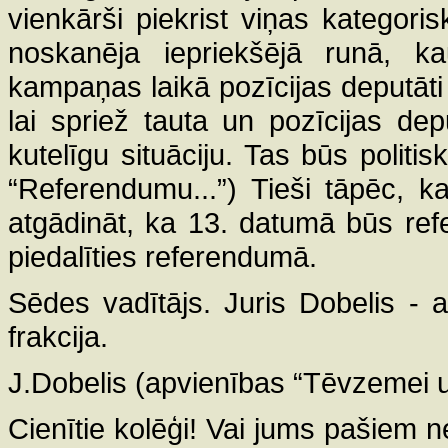
vienkārši piekrist viņas katego
noskanēja iepriekšējā runā, ka
kampaņas laikā pozīcijas deputāti
lai spriež tauta un pozīcijas de
kutelīgu situāciju. Tas būs politi
“Referendumu...”) Tieši tāpēc, 
atgādināt, ka 13. datumā būs re
piedalīties referendumā.
Sēdes vadītājs. Juris Dobelis -
frakcija.
J.Dobelis (apvienības “Tēvzemei u
Cienītie kolēģi! Vai jums pašiem nel