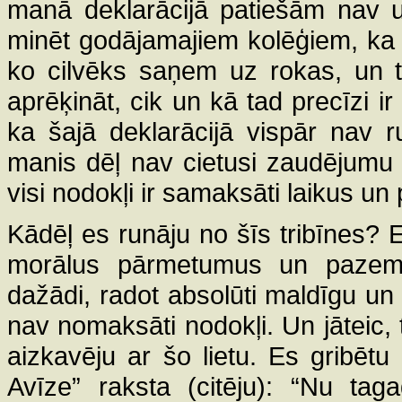
manā deklarācijā patiešām nav uz
minēt godājamajiem kolēģiem, ka 
ko cilvēks saņem uz rokas, un tāp
aprēķināt, cik un kā tad precīzi ir 
ka šajā deklarācijā vispār nav 
manis dēļ nav cietusi zaudējumu 
visi nodokļi ir samaksāti laikus un
Kādēļ es runāju no šīs tribīnes?
morālus pārmetumus un pazemo
dažādi, radot absolūti maldīgu u
nav nomaksāti nodokļi. Un jāteic, t
aizkavēju ar šo lietu. Es gribētu 
Avīze” raksta (citēju): “Nu tag