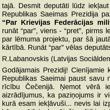
tajā. Desmit deputāti lūdz iekļau
Republikas Saeimas Prezidija p
“Par Krievijas Federācijas mil
runāt “par”, viens - “pret”, pirm
par lēmuma projektu, par šā jau
kārtībā. Runāt “par” vēlas deputā
R.Labanovskis (Latvijas Sociāldemo
Godājamais Prezidij! Cienījamie ko
Republikas Saeimai paust savu no
rīcību Čečenijā. Ņemot vērā i
aizrādījumus, ka paziņojums ir v
kurā esam iekļāvuši... nevis lai 