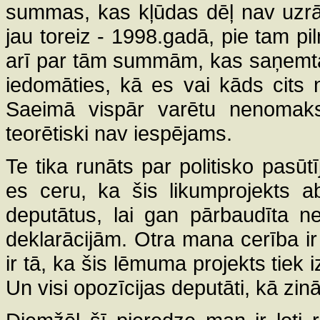
summas, kas kļūdas dēļ nav uzrād
jau toreiz - 1998.gadā, pie tam pil
arī par tām summām, kas saņemta
iedomāties, kā es vai kāds cits
Saeimā vispār varētu nenomak
teorētiski nav iespējams.
Te tika runāts par politisko pasūt
es ceru, ka šis likumprojekts abs
deputātus, lai gan pārbaudīta 
deklarācijām. Otra mana cerība ir
ir tā, ka šis lēmuma projekts tiek
Un visi opozīcijas deputāti, kā zin