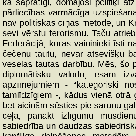
kā saprātīgi, domājoši politiķi a
pārliecības varmācīga uzspiešan
nav politiskās cīņas metode, un Kri
sevi vērstu terorismu. Taču atri
Federācijā, kuras vaininieki īsti n
čečenu tautu, nevar atsevišķu ban
veselas tautas darbību. Mēs, šo p
diplomātisku valodu, esam izva
apzīmējumiem - “kategoriski nos
tamlīdzīgiem -, kādus vienā otrā g
bet aicinām sēsties pie sarunu gal
ceļā, panākt izlīgumu mūsdienu 
sabiedrība un daudzas sabiedriskā