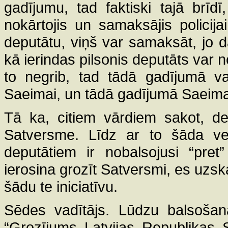
gadījumu, tad faktiski tajā brīd
nokārtojis un samaksājis policijai
deputātu, viņš var samaksāt, jo da
kā ierindas pilsonis deputāts var n
to negrib, tad tādā gadījumā va
Saeimai, un tādā gadījumā Saeima
Tā ka, citiem vārdiem sakot, de
Satversme. Līdz ar to šāda vei
deputātiem ir nobalsojusi “pret
ierosina grozīt Satversmi, es uzska
šādu te iniciatīvu.
Sēdes vadītājs. Lūdzu balsošan
“Grozījums Latvijas Republikas