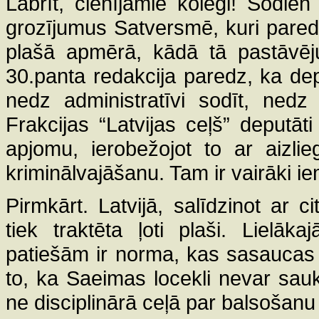
Labrīt, cienījamie kolēģi! Šodi
grozījumus Satversmē, kuri pared
plašā apmērā, kādā tā pastāvēj
30.panta redakcija paredz, ka de
nedz administratīvi sodīt, nedz
Frakcijas “Latvijas ceļš” deputāt
apjomu, ierobežojot to ar aizl
kriminālvajāšanu. Tam ir vairāki ie
Pirmkārt. Latvijā, salīdzinot ar 
tiek traktēta ļoti plaši. Lielāk
patiešām ir norma, kas sasaucas 
to, ka Saeimas locekli nevar saukt
ne disciplinārā ceļā par balsošanu