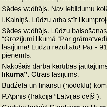
Sēdes vadītājs. Nav iebildumu kol
I.Kalniņš. Lūdzu atbalstīt likumpro
Sēdes vadītājs. Lūdzu balsošanas
“Grozījumi likumā “Par grāmatvedī
lasījumā! Lūdzu rezultātu! Par - 91,
pieņemts.
Nākošais darba kārtības jautājums
likumā”
. Otrais lasījums.
Budžeta un finansu (nodokļu) komis
P.Apinis (frakcija “Latvijas ceļš”).