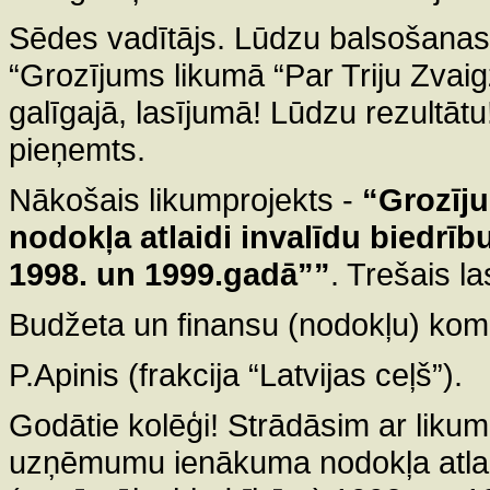
Sēdes vadītājs. Lūdzu balsošanas
“Grozījums likumā “Par Triju Zvai
galīgajā, lasījumā! Lūdzu rezultātu!
pieņemts.
Nākošais likumprojekts -
“Grozīj
nodokļa atlaidi invalīdu bied
1998. un 1999.gadā””
. Trešais l
Budžeta un finansu (nodokļu) komis
P.Apinis (frakcija “Latvijas ceļš”).
Godātie kolēģi! Strādāsim ar likum
uzņēmumu ienākuma nodokļa atlai