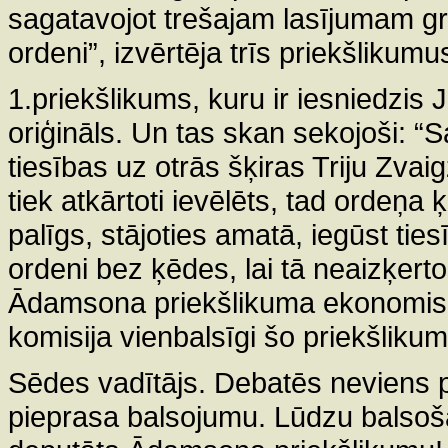
sagatavojot trešajam lasījumam gr
ordeni”, izvērtēja trīs priekšlikumu
1.priekšlikums, kuru ir iesniedzi
oriģināls. Un tas skan sekojoši: “
tiesības uz otrās šķiras Triju Zva
tiek atkārtoti ievēlēts, tad ordeņ
palīgs, stājoties amatā, iegūst tie
ordeni bez ķēdes, lai tā neaizķerto
Ādamsona priekšlikuma ekonomisko
komisija vienbalsīgi šo priekšlikum
Sēdes vadītājs. Debatēs neviens 
pieprasa balsojumu. Lūdzu balsoš