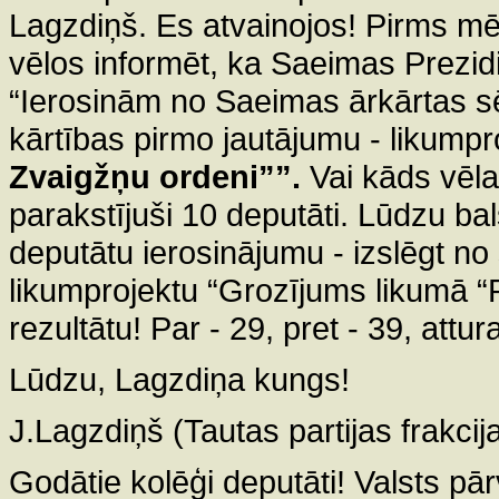
Lagzdiņš. Es atvainojos! Pirms mē
vēlos informēt, ka Saeimas Prezid
“Ierosinām no Saeimas ārkārtas sē
kārtības pirmo jautājumu - likumpr
Zvaigžņu ordeni””.
Vai kāds vēla
parakstījuši 10 deputāti. Lūdzu b
deputātu ierosinājumu - izslēgt n
likumprojektu “Grozījums likumā “P
rezultātu! Par - 29, pret - 39, attur
Lūdzu, Lagzdiņa kungs!
J.Lagzdiņš (Tautas partijas frakcija
Godātie kolēģi deputāti! Valsts pā