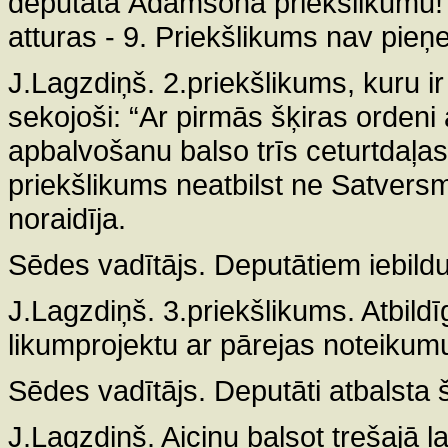
deputāta Ādamsona priekšlikumu! Lū
atturas - 9. Priekšlikums nav pieņ
J.Lagzdiņš. 2.priekšlikums, kuru i
sekojoši: “Ar pirmās šķiras ordeni
apbalvošanu balso trīs ceturtdaļa
priekšlikums neatbilst ne Satversme
noraidīja.
Sēdes vadītājs. Deputātiem iebild
J.Lagzdiņš. 3.priekšlikums. Atbildī
likumprojektu ar pārejas noteikumu.
Sēdes vadītājs. Deputāti atbalsta 
J.Lagzdiņš. Aicinu balsot trešajā l