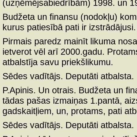
(uzņēmējsabiedrībām) 1998. un 19
Budžeta un finansu (nodokļu) komi
kurus patiesībā pati ir izstrādājusi.
Pirmais paredz mainīt likuma nosa
ietverot vēl arī 2000.gadu. Protam
atbalstīja savu priekšlikumu.
Sēdes vadītājs. Deputāti atbalsta.
P.Apinis. Un otrais. Budžeta un fin
tādas pašas izmaiņas 1.pantā, aizs
gadskaitļiem, un, protams, pati atb
Sēdes vadītājs. Deputāti atbalsta.