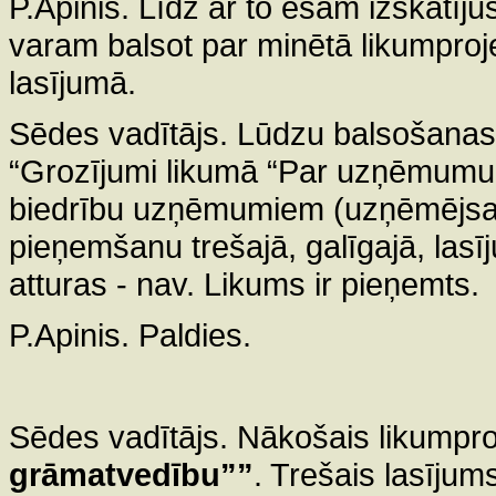
P.Apinis. Līdz ar to esam izskatīju
varam balsot par minētā likumproj
lasījumā.
Sēdes vadītājs. Lūdzu balsošanas
“Grozījumi likumā “Par uzņēmumu 
biedrību uzņēmumiem (uzņēmējsab
pieņemšanu trešajā, galīgajā, lasīj
atturas - nav. Likums ir pieņemts.
P.Apinis. Paldies.
Sēdes vadītājs. Nākošais likumpr
grāmatvedību””
. Trešais lasījum