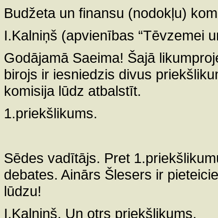
Budžeta un finansu (nodokļu) komi
I.Kalniņš (apvienības “Tēvzemei un
Godājamā Saeima! Šajā likumproje
birojs ir iesniedzis divus priekšl
komisija lūdz atbalstīt.
1.priekšlikums.
Sēdes vadītājs. Pret 1.priekšlikumu
debates. Ainārs Šlesers ir pieteici
lūdzu!
I.Kalniņš. Un otrs priekšlikums.