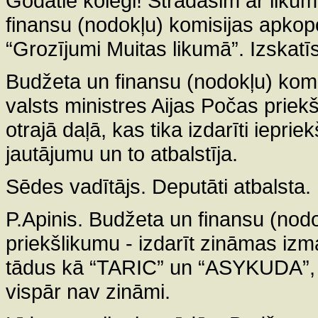
Godātie kolēģi! Strādāsim ar likum
finansu (nodokļu) komisijas apkopo
“Grozījumi Muitas likumā”. Izskatīs
Budžeta un finansu (nodokļu) kom
valsts ministres Aijas Počas priek
otrajā daļā, kas tika izdarīti ieprie
jautājumu un to atbalstīja.
Sēdes vadītājs. Deputāti atbalsta.
P.Apinis. Budžeta un finansu (nodok
priekšlikumu - izdarīt zināmas izm
tādus kā “TARIC” un “ASYKUDA”, ka
vispār nav zināmi.