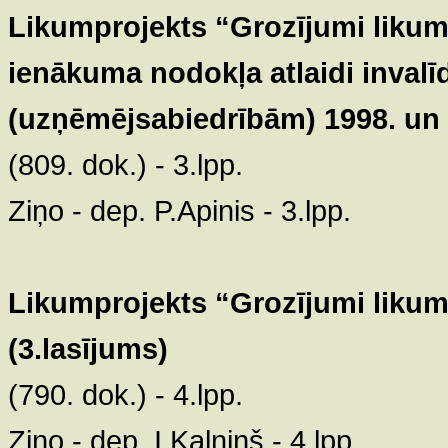
Likumprojekts “Grozījumi lik
ienākuma nodokļa atlaidi inva
(uzņēmējsabiedrībām) 1998. un 
(809. dok.) - 3.lpp.
Ziņo - dep. P.Apinis - 3.lpp.
Likumprojekts “Grozījumi liku
(3.lasījums)
(790. dok.) - 4.lpp.
Ziņo - dep. I.Kalniņš - 4.lpp.