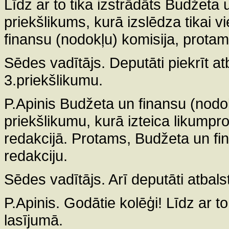
Līdz ar to tika izstrādāts Budžeta
priekšlikums, kurā izslēdza tikai
finansu (nodokļu) komisija, protam
Sēdes vadītājs. Deputāti piekrīt at
3.priekšlikumu.
P.Apinis Budžeta un finansu (nodok
priekšlikumu, kurā izteica likumpr
redakcijā. Protams, Budžeta un fin
redakciju.
Sēdes vadītājs. Arī deputāti atbals
P.Apinis. Godātie kolēģi! Līdz ar t
lasījumā.