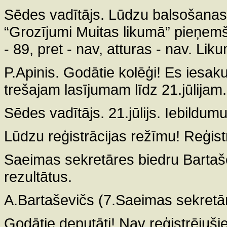
Sēdes vadītājs. Lūdzu balsošanas
“Grozījumi Muitas likumā” pieņemš
- 89, pret - nav, atturas - nav. Lik
P.Apinis. Godātie kolēģi! Es iesak
trešajam lasījumam līdz 21.jūlijam.
Sēdes vadītājs. 21.jūlijs. Iebildum
Lūdzu reģistrācijas režīmu! Reģistr
Saeimas sekretāres biedru Bartaše
rezultātus.
A.Bartaševičs (7.Saeimas sekretār
Godātie deputāti! Nav reģistrējuši