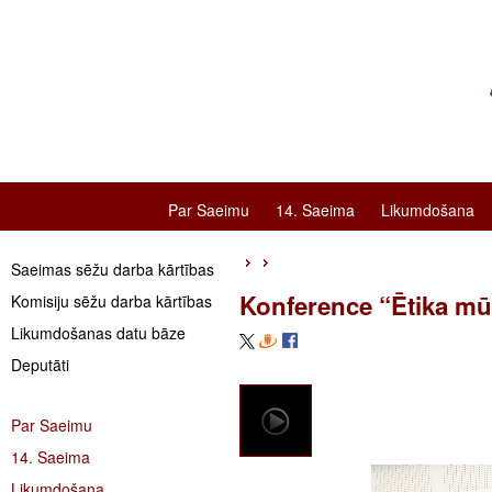
Par Saeimu
14. Saeima
Likumdošana
Saeimas sēžu darba kārtības
Konference “Ētika m
Komisiju sēžu darba kārtības
Likumdošanas datu bāze
Deputāti
Par Saeimu
14. Saeima
Likumdošana