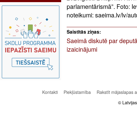
parlamentārismā”. Foto: 
noteikumi: saeima.lv/lv/aut
Saistītās ziņas:
Saeimā diskutē par deputāt
izaicinājumi
Kontakti
Piekļūstamība
Rakstīt mājaslapas 
© Latvija