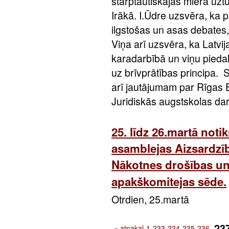
starptautiskajās miera uz
Irākā. I.Ūdre uzsvēra, ka p
ilgstošas un asas debates, 
Viņa arī uzsvēra, ka Latvija
karadarbībā un viņu piedal
uz brīvprātības principa.
arī jautājumam par Rīgas
Juridiskās augstskolas da
25. līdz 26.martā not
asamblejas Aizsardzī
Nākotnes drošības un
apakškomitejas sēde.
Otrdien, 25.martā
23
« atpakaļ
1
233
234
235
236