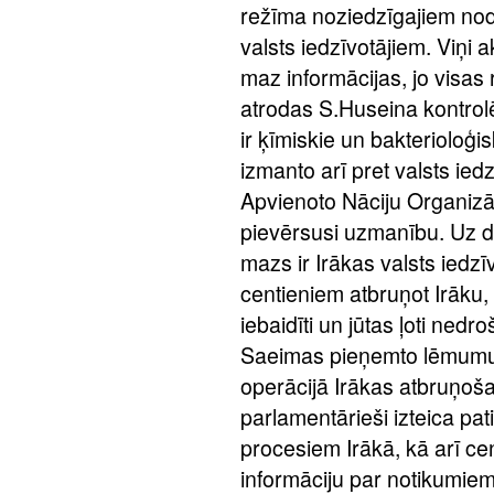
režīma noziedzīgajiem nod
valsts iedzīvotājiem. Viņi a
maz informācijas, jo visas
atrodas S.Huseina kontrolē
ir ķīmiskie un bakterioloģi
izmanto arī pret valsts ied
Apvienoto Nāciju Organizāc
pievērsusi uzmanību. Uz d
mazs ir Irākas valsts iedz
centieniem atbruņot Irāku, v
iebaidīti un jūtas ļoti nedr
Saeimas pieņemto lēmumu p
operācijā Irākas atbruņo
parlamentārieši izteica pa
procesiem Irākā, kā arī ce
informāciju par notikumiem I