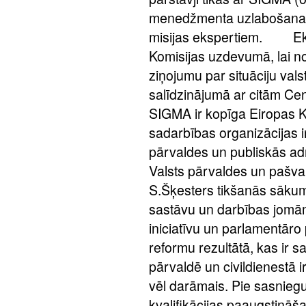
menedžmenta uzlabošanai 
misijas ekspertiem. Eksp
Komisijas uzdevumā, lai 
ziņojumu par situāciju val
salīdzinājumā ar citām Ce
SIGMA ir kopīga Eiropas K
sadarbības organizācijas in
pārvaldes un publiskās a
Valsts pārvaldes un pašva
S.Šķesters tikšanās sākumā
sastāvu un darbības jomā
iniciatīvu un parlamentāro
reformu rezultātā, kas ir s
pārvaldē un civildienestā i
vēl darāmais. Pie sasnieg
kvalifikācijas paaugstināš