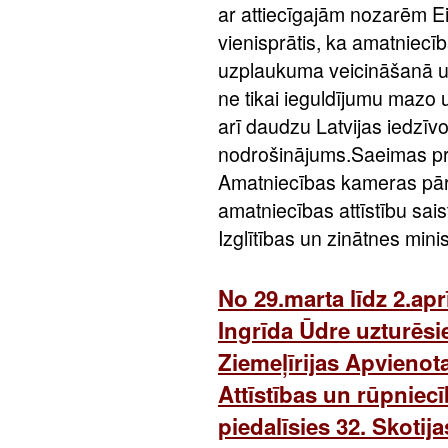
ar attiecīgajām nozarēm Ei
vienisprātis, ka amatniecīb
uzplaukuma veicināšanā u
ne tikai ieguldījumu mazo u
arī daudzu Latvijas iedzīvo
nodrošinājums.Saeimas pri
Amatniecības kameras pārs
amatniecības attīstību sais
Izglītības un zinātnes mini
No 29.marta līdz 2.ap
Ingrīda Ūdre uzturēsie
Ziemeļīrijas Apvienota
Attīstības un rūpnie
piedalīsies 32. Skotij