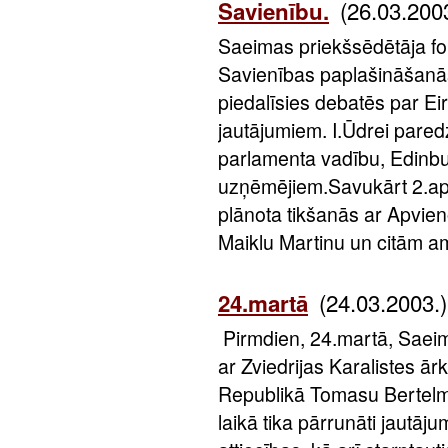
(26.03.200
Savienību.
Saeimas priekšsēdētāja fo
Savienības paplašināšanās:
piedalīsies debatēs par E
jautājumiem. I.Ūdrei paredz
parlamenta vadību, Edinbu
uzņēmējiem.Savukārt 2.apr
plānota tikšanās ar Apvien
Maiklu Martinu un citām 
(24.03.2003.)
24.martā
Pirmdien, 24.martā, Saeim
ar Zviedrijas Karalistes ār
Republikā Tomasu Bertel
laikā tika pārrunāti jautāj