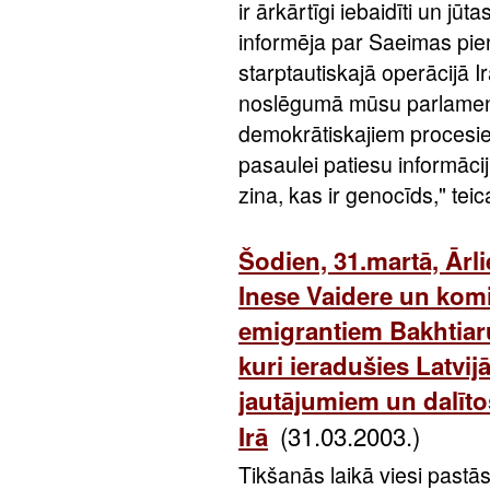
ir ārkārtīgi iebaidīti un j
informēja par Saeimas pie
starptautiskajā operācij
noslēgumā mūsu parlamentā
demokrātiskajiem procesiem
pasaulei patiesu informācij
zina, kas ir genocīds," teic
Šodien, 31.martā, Ārl
Inese Vaidere un komis
emigrantiem Bakhtiar
kuri ieradušies Latvijā
jautājumiem un dalīto
(31.03.2003.)
Irā
Tikšanās laikā viesi pastā