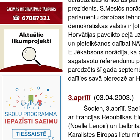
prezidents. S.Mesičs norād
parlamentu darbības tehno
demokrātiskās valstīs ir ļoti
Horvātijas paveikto ceļā u
un pieteikšanos dalībai
Ē.Jēkabsons norādīja, ka pa
sagatavotu referendumu pa
paredzēts šī gada septembr
dalīties savā pieredzē ar H
(03.04.2003.)
3.aprīlī
Šodien, 3.aprīlī, Saeima
ar Francijas Republikas Eir
(Noelle Lenoir) un Lielbrit
Karalistes Eiropas lietu m