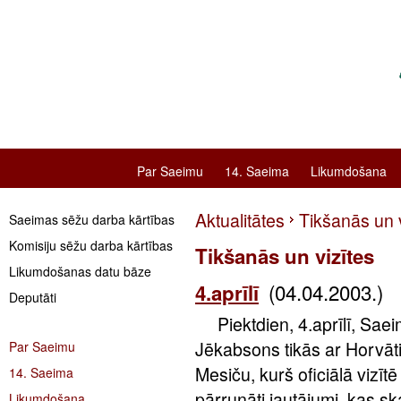
Par Saeimu
14. Saeima
Likumdošana
Aktualitātes
Tikšanās un v
Saeimas sēžu darba kārtības
Komisiju sēžu darba kārtības
Tikšanās un vizītes
Likumdošanas datu bāze
(04.04.2003.)
4.aprīlī
Deputāti
Piektdien, 4.aprīlī, Saei
Jēkabsons tikās ar Horvāt
Par Saeimu
Mesiču, kurš oficiālā vizīt
14. Saeima
pārrunāti jautājumi, kas s
Likumdošana