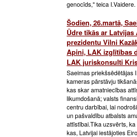
genocīds," teica I.Vaidere.
Šodien, 26.martā, Sae
Ūdre tikās ar Latvija
prezidentu Vilni Kazā
Apini, LAK izglītības
LAK juriskonsulti Kris
Saeimas priekšsēdētājas I
kameras pārstāvju tikšanās
kas skar amatniecības attī
likumdošanā; valsts finan
centru darbībai, lai nodroš
un pašvaldību atbalsts ama
attīstībai.Tika uzsvērts, 
kas, Latvijai iestājoties E