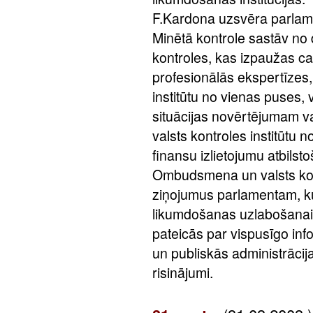
F.Kardona uzsvēra parlame
Minētā kontrole sastāv no 
kontroles, kas izpaužas ca
profesionālās ekspertīzes
institūtu no vienas puses, 
situācijas novērtējumam va
valsts kontroles institūtu 
finansu izlietojumu atbils
Ombudsmena un valsts kont
ziņojumus parlamentam, k
likumdošanas uzlabošan
pateicās par vispusīgo inf
un publiskās administrācij
risinājumi.