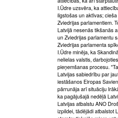
attiecības, kā arī starptau
I.Ūdre uzsvēra, ka attiecī
ilgstošas un aktīvas; cieša
Zviedrijas parlamentiem. To
Latvijā nesenās tikšanās a
un Zviedrijas parlamentu s
Zviedrijas parlamenta spīk
I.Ūdre minēja, ka Skandināv
nelielas valstis, darbojoti
pieņemšanas procesu. "Tas
Latvijas sabiedrību par ja
iestāšanos Eiropas Savienī
pārrunāja arī situāciju Irā
ka pagājušajā nedēļā Lat
Latvijas atbalstu ANO Dro
izpildei, tādējādi atbalstot