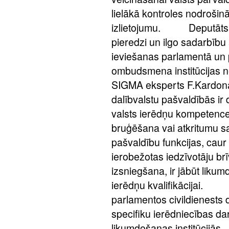
lielākā kontroles nodroši
izlietojumu. Deputāts Ē
pieredzi un ilgo sadarbību a
ieviešanas parlamentā un p
ombudsmena institūcijas
SIGMA eksperts F.Kardona
dalībvalstu pašvaldībās ir
valsts ierēdņu kompetence 
bruģēšana vai atkritumu sa
pašvaldību funkcijas, caur 
ierobežotas iedzīvotāju br
izsniegšana, ir jābūt likumd
ierēdņu kvalifikācijai. Vi
parlamentos civildienests 
specifiku ierēdniecības d
likumdošanas institūcijā