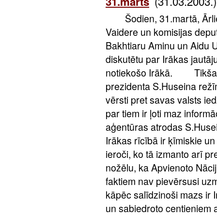
(31.03.2003.)
31.marts
Šodien, 31.martā, Ārliet
Vaidere un komisijas deput
Bakhtiaru Aminu un Aidu Usa
diskutētu par Irākas jautā
notiekošo Irākā. Tikšanās
prezidenta S.Huseina režī
vērsti pret savas valsts ie
par tiem ir ļoti maz informā
aģentūras atrodas S.Husein
Irākas rīcībā ir ķīmiskie u
ieroči, ko tā izmanto arī pr
nožēlu, ka Apvienoto Nācij
faktiem nav pievērsusi 
kāpēc salīdzinoši mazs ir I
un sabiedroto centieniem at