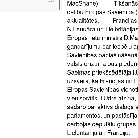
MacShane). Tikšanās laik
dalību Eiropas Savienībā 
aktualitātes. Francijas R
N.Lenuāra un Lielbritānija
Eiropas lietu ministrs D.
gandarījumu par iespēju ap
Savienības paplašināšanās
valsts drīzumā būs piede
Saeimas priekšsēdētāja I.
uzsvēra, ka Francijas un Li
Eiropas Savienības vienotīb
vienisprātis. I.Ūdre atzina
sadarbība, aktīvs dialogs 
parlamentos, un pastāstīja,
darbojas deputātu grupas 
Lielbritāniju un Francij