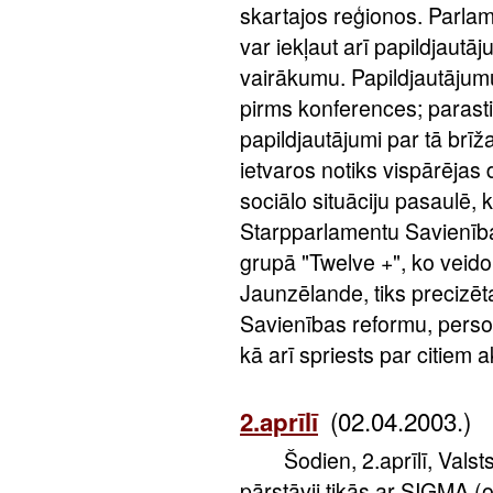
skartajos reģionos. Parla
var iekļaut arī papildjautāj
vairākumu. Papildjautājumu
pirms konferences; parasti
papildjautājumi par tā br
ietvaros notiks vispārējas
sociālo situāciju pasaulē, 
Starpparlamentu Savienība
grupā "Twelve +", ko veido
Jaunzēlande, tiks precizēt
Savienības reformu, perso
kā arī spriests par citiem 
(02.04.2003.)
2.aprīlī
Šodien, 2.aprīlī, Valsts
pārstāvji tikās ar SIGMA (