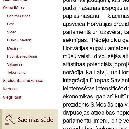
padziļināšanas iespējas u
Aktualitātes
paplašināšanu. Saeimas 
Saeimas ziņas
apsveica Horvātijas prezi
Foto
parlamentā un uzsvēra, ka
Video
sekmīgas. “Pēdējo divu gad
Frakciju viedokļi
Horvātijas augstu amatper
Medijiem
mūsu valstu divpusējās atti
Publiskie iepirkumi
attīstības potenciāls joproj
Vakances
norādīja, ka Latviju un Horv
Telpu noma
integrācija Eiropas Savien
Sabiedrības līdzdalība
ieinteresētas intensificēt 
Kontakti
ekonomikas, gan arī kultū
Viegli lasīt
prezidents S.Mesičs bija vi
divpusējās attiecības nepie
parlamentu līmenī, jo tie 
uzraudzības funkcijas pār 