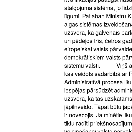
atalgojuma sistēma, jo līd
līgumi. Patlaban Ministru K
algas sistēmas izveido
uzsvēra, ka galvenais par
un pēdējos trīs, četros gad
eiropeiskai valsts pārvalde
demokrātiskiem valsts pārv
sistēmu valstī. Viņš arī 
kas veidots sadarbībā ar 
Administratīvā procesa liku
iespējas pārsūdzēt admini
uzsvēra, ka tas uzskatāms 
jāpilnveido. Tāpat būtu jā
ir novecojis. Ja minētie lik
tiktu radīti priekšnosacīju
veicināšanai valsts pārval