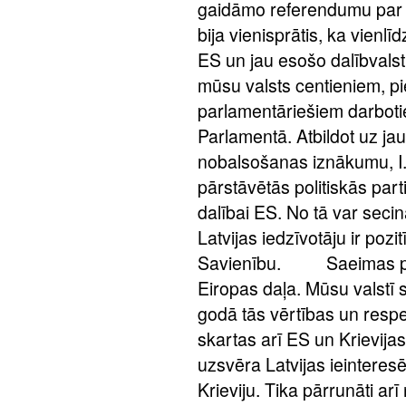
gaidāmo referendumu par L
bija vienisprātis, ka vienlī
ES un jau esošo dalībvalst
mūsu valsts centieniem, p
parlamentāriešiem darboti
Parlamentā. Atbildot uz ja
nobalsošanas iznākumu, I.
pārstāvētās politiskās part
dalībai ES. No tā var seci
Latvijas iedzīvotāju ir pozi
Savienību. Saeimas priek
Eiropas daļa. Mūsu valstī
godā tās vērtības un res
skartas arī ES un Krievija
uzsvēra Latvijas ieinteres
Krieviju. Tika pārrunāti ar