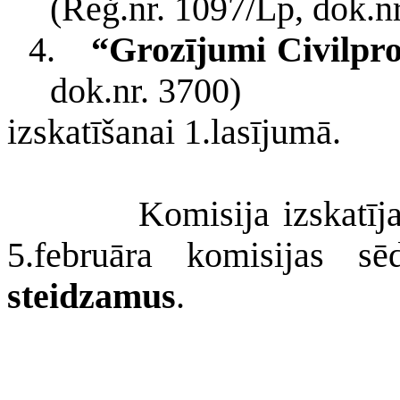
(Reģ.nr. 1097/Lp, dok.nr
4.
“Grozījumi Civilpr
dok.nr. 3700)
izskatīšanai 1.lasījumā.
Komisija izskatīj
5.februāra komisijas s
steidzamus
.