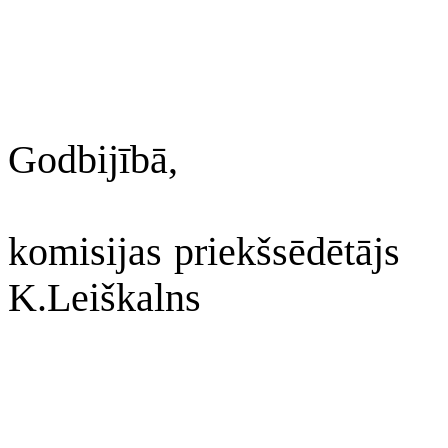
Godbijībā,
komisijas priekšsēdētājs
K.Leiškalns