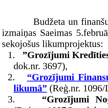
Budžeta un finanšu
izmaiņas Saeimas 5.februār
sekojošus likumprojektus:
1.
”Grozījumi Kredītie
dok.nr. 3697),
2.
“Grozījumi Finansu
likumā”
(Reģ.nr. 1096/L
3.
“Grozījumi No