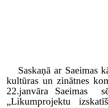
Saskaņā ar Saeimas kār
kultūras un zinātnes kom
22.janvāra Saeimas
s
„Likumprojektu izskatī