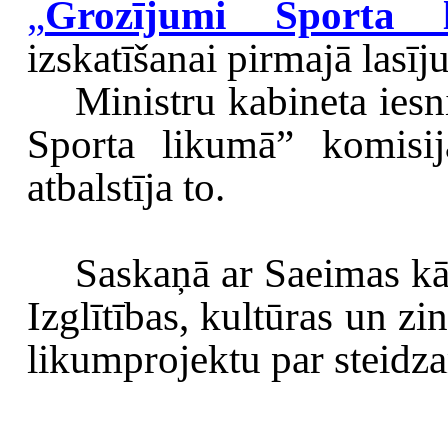
„
Grozījumi Sporta 
izskatīšanai pirmajā lasīj
Ministru kabineta ies
Sporta likumā”
komisij
atbalstīja to.
Saskaņā ar Saeimas kār
Izglītības, kultūras un zi
likumprojektu par steidz