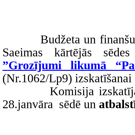
Budžeta un finanšu
Saeimas kārtējās sēdes
”Grozījumi likumā “P
(Nr.1062/Lp9) izskatīšanai 
Komisija izskatī
28.janvāra
sēdē un
atbalst