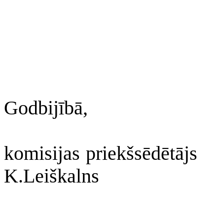
Godbijībā,
komisijas priekšsēdētājs
K.Leiškalns