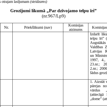
s otrajam lasījumam
(steidzams)
Grozījumi likumā „Par dzīvojamo telpu īri”
(nr.967/Lp9)
Komisijas
Nr.
Priekšlikumi (nav)
Komisijas 
atzinums
Izdarīt li
telpu īri” 
Augstāk
Valdības Zi
Latvijas 
un Ministr
1997, 4.,
23.nr.; 2
2.nr.; 2006
šādus groz
1. Aizstāt 
pārejas n
vārdus 
(attiecīgā
„dome” (att