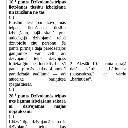
1
10.
pants. Dzīvojamās telpas
lietošanas tiesību izbeigšana
un izlikšana no tās
(..)
Prasību tiesā par dzīvojamās
telpas lietošanas tiesību
izbeigšanu, tajā skaitā pret
attiecīgajā dzīvojamā telpā
dzīvojošu citu personu, šā
panta pirmajā daļā paredzētajos
gadījumos var celt arī
dzīvojamā telpā dzīvojošs
1
īrnieka ģimenes loceklis, bet šā
2. Aizstāt 10.
panta otrajā
panta pirmās daļas 4.punktā
daļā vārdus „bāriņtiesa
paredzētajā gadījumā — arī
(pagasttiesa)” ar vārdu
attiecīgā bāriņtiesa
„bāriņtiesa”.
(pagasttiesa).
(..)
3
28.
pants. Dzīvojamās telpas
īres līguma izbeigšana sakarā
ar dzīvojamās mājas
nojaukšanu
(..)
Līdzvērtīga dzīvojamā telpa ir
dzīvojamā telpa, kas