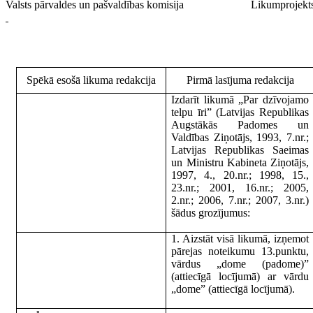
Valsts pārvaldes un pašvaldības komisija
Likumprojekt
Spēkā esošā likuma redakcija
Pirmā lasījuma redakcija
Izdarīt likumā „Par dzīvojamo
telpu īri” (Latvijas Republikas
Augstākās Padomes un
Valdības Ziņotājs, 1993, 7.nr.;
Latvijas Republikas Saeimas
un Ministru Kabineta Ziņotājs,
1997, 4., 20.nr.; 1998, 15.,
23.nr.; 2001, 16.nr.; 2005,
2.nr.; 2006, 7.nr.; 2007, 3.nr.)
šādus grozījumus:
1. Aizstāt visā likumā, izņemot
pārejas noteikumu 13.punktu,
vārdus „dome (padome)”
(attiecīgā locījumā) ar vārdu
„dome” (attiecīgā locījumā).