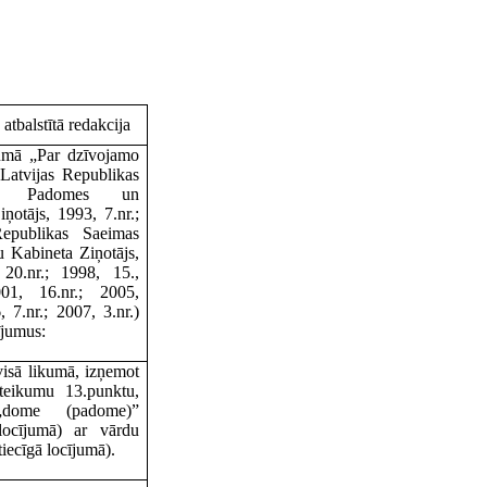
atbalstītā redakcija
kumā „Par dzīvojamo
(Latvijas Republikas
ās Padomes un
ņotājs, 1993, 7.nr.;
Republikas Saeimas
u Kabineta Ziņotājs,
 20.nr.; 1998, 15.,
001, 16.nr.; 2005,
, 7.nr.; 2007, 3.nr.)
ījumus:
visā likumā, izņemot
oteikumu 13.punktu,
„dome (padome)”
 locījumā) ar vārdu
iecīgā locījumā).