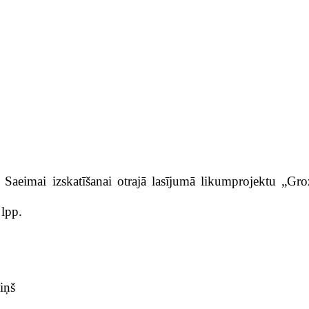
z Saeimai izskatīšanai otrajā lasījumā likumprojektu „Gr
 lpp.
iņš