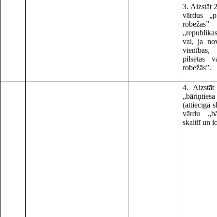
3. Aizstāt 
vārdus „p
robežā
„republik
vai, ja nov
vienības,
pilsētas 
robežās”.
4. Aizstāt
„bāriņtie
(attiecīgā s
vārdu „bār
skaitlī un 