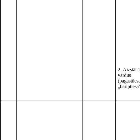
2. Aizstāt 
vārdus
(pagastt
„bāriņtiesa