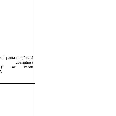
1
10.
panta otrajā daļā
 „bāriņtiesa
iesa)” ar vārdu
”.