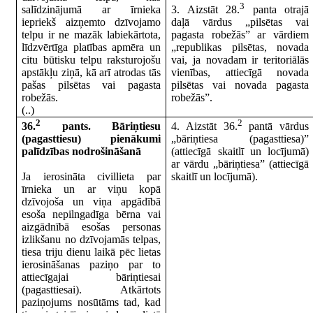
3
salīdzinājumā ar īrnieka
3. Aizstāt 28.
panta otrajā
iepriekš aizņemto dzīvojamo
daļā vārdus „pilsētas vai
telpu ir ne mazāk labiekārtota,
pagasta robežās” ar vārdiem
līdzvērtīga platības apmēra un
„republikas pilsētas, novada
citu būtisku telpu raksturojošu
vai, ja novadam ir teritoriālās
apstākļu ziņā, kā arī atrodas tās
vienības, attiecīgā novada
pašas pilsētas vai pagasta
pilsētas vai novada pagasta
robežās.
robežās”.
(..)
2
2
36.
pants. Bāriņtiesu
4. Aizstāt 36.
pantā vārdus
(pagasttiesu) pienākumi
„bāriņtiesa (pagasttiesa)”
palīdzības nodrošināšanā
(attiecīgā skaitlī un locījumā)
ar vārdu „bāriņtiesa” (attiecīgā
Ja ierosināta civillieta par
skaitlī un locījumā).
īrnieka un ar viņu kopā
dzīvojoša un viņa apgādībā
esoša nepilngadīga bērna vai
aizgādnībā esošas personas
izlikšanu no dzīvojamās telpas,
tiesa triju dienu laikā pēc lietas
ierosināšanas paziņo par to
attiecīgajai bāriņtiesai
(pagasttiesai). Atkārtots
paziņojums nosūtāms tad, kad