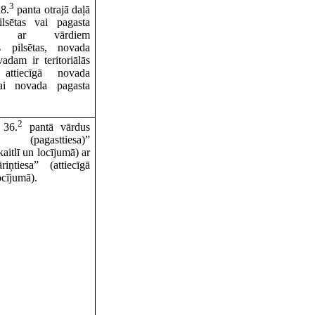
3
28.
panta otrajā daļā
ilsētas vai pagasta
s” ar vārdiem
as pilsētas, novada
adam ir teritoriālās
 attiecīgā novada
vai novada pagasta
2
 36.
pantā vārdus
sa (pagasttiesa)”
kaitlī un locījumā) ar
iņtiesa” (attiecīgā
locījumā).