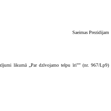
Saeimas Prezidijam
ozījumi likumā „Par dzīvojamo telpu īri”” (nr. 967/Lp9)