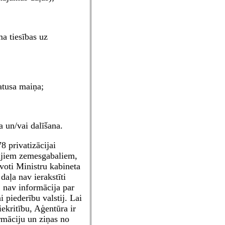
a tiesības uz
atusa maiņa;
 un/vai dalīšana.
 privatizācijai
ajiem zemesgabaliem,
voti Ministru kabineta
daļa nav ierakstīti
 nav informācija par
 piederību valstij. Lai
ekritību, Aģentūra ir
ormāciju un ziņas no