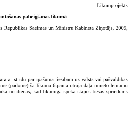
Likumprojekts
zmantošanas pabeigšanas likumā
ijas Republikas Saeimas un Ministru Kabineta Ziņotājs, 2005,
arā ar strīdu par īpašuma tiesībām uz valsts vai pašvaldības
dome (padome) šā likuma 6.panta otrajā daļā minēto lēmumu
ikā no dienas, kad likumīgā spēkā stājies tiesas spriedums