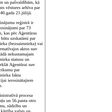
jām un pašvaldībām, kā
sts vēstures arhīva par
40.gada 21.jūlijā.
sinājumu reģistrā ir
erosinājumi par 73
, kas pēc Aģentūras
s būtu uzskatāmi par
nieka (bezsaimnieka) vai
rmatīvajos aktos nav
 kādā nekustamajam
ieka statusu un
Turklāt Aģentūrai nav
eteikumu par
inieka fakta
cijai ierosinātajiem
m.
nistratīvā procesa
aļu un 56.panta otro
mu, sūdzību un
kārtība valsts un