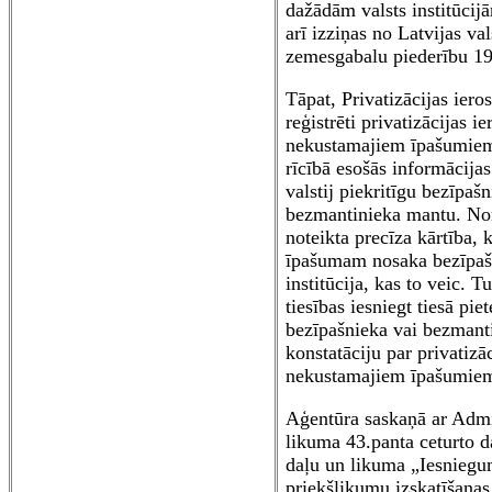
dažādām valsts institūci
arī izziņas no Latvijas val
zemesgabalu piederību 19
Tāpat, Privatizācijas iero
reģistrēti privatizācijas i
nekustamajiem īpašumiem
rīcībā esošās informācija
valstij piekritīgu bezīpaš
bezmantinieka mantu. No
noteikta precīza kārtība,
īpašumam nosaka bezīpašn
institūcija, kas to veic. 
tiesības iesniegt tiesā pi
bezīpašnieka vai bezmant
konstatāciju par privatizā
nekustamajiem īpašumie
Aģentūra saskaņā ar Admi
likuma 43.panta ceturto d
daļu un likuma „Iesniegu
priekšlikumu izskatīšanas 