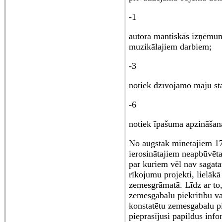
-1
autora mantiskās izņēmum
muzikālajiem darbiem;
-3
notiek dzīvojamo māju st
-6
notiek īpašuma apzināšana
No augstāk minētajiem 178
ierosinātajiem neapbūvēt
par kuriem vēl nav sagata
rīkojumu projekti, lielākā 
zemesgrāmatā. Līdz ar to,
zemesgabalu piekritību vai
konstatētu zemesgabalu pi
pieprasījusi papildus inf