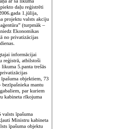
aņā ar šā likuma
piekto daļu reģistrēti
2006.gada 1.jūlija,
a projektu valsts akciju
s aģentūra” (turpmāk –
esniedz Ekonomikas
ā no privatizācijas
dienas.
tajai informācijai
 reģistrā, atbilstoši
s likuma 5.panta trešās
privatizācijas
s īpašuma objektiem, 73
 bezīpašnieka mantu
gabaliem, par kuriem
ru kabineta rīkojuma
 valsts īpašuma
kļauti Ministru kabineta
lsts īpašuma objektu