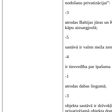
nodošanu privatizācijai”:
-3
atrodas Baltijas jūras un R
kāpu aizsargjoslā;
-5
sastāvā ir valsts meža ze
-4
ir tiesvedība par īpašuma 
-1
atrodas dabas liegumā;
-3
objekta sastāvā ir dzīvokļ
privatizējamā objekta do