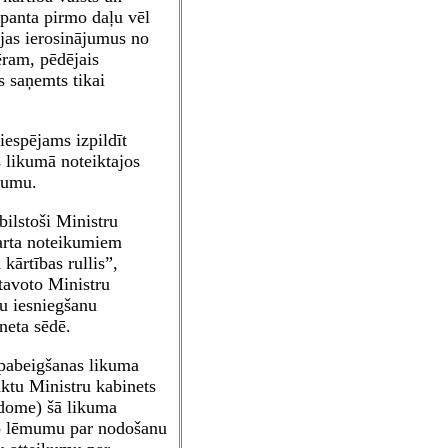
.panta pirmo daļu vēl
ijas ierosinājumus no
ēram, pēdējais
s saņemts tikai
iespējams izpildīt
s likumā noteiktajos
vumu.
bilstoši Ministru
arta noteikumiem
kārtības rullis”,
tavoto Ministru
u iesniegšanu
neta sēdē.
 pabeigšanas likuma
ktu Ministru kabinets
dome) šā likuma
to lēmumu par nodošanu