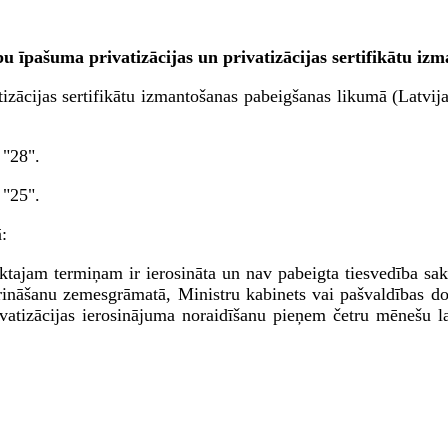
u īpašuma privatizācijas un privatizācijas sertifikātu i
atizācijas sertifikātu izmantošanas pabeigšanas likumā (Latv
 "28".
 "25".
:
ktajam termiņam ir ierosināta un nav pabeigta tiesvedība sak
rināšanu zemesgrāmatā, Ministru kabinets vai pašvaldības 
ivatizācijas ierosinājuma noraidīšanu pieņem četru mēnešu la