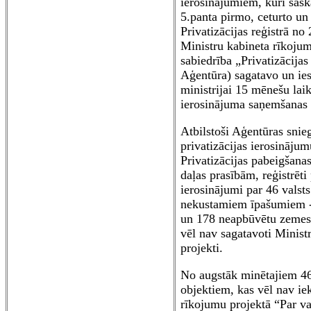
ierosinājumiem, kuri sask
5.panta pirmo, ceturto un 
Privatizācijas reģistrā no 
Ministru kabineta rīkojum
sabiedrība „Privatizācija
Aģentūra) sagatavo un i
ministrijai 15 mēnešu laik
ierosinājuma saņemšanas 
Atbilstoši Aģentūras snieg
privatizācijas ierosinājumu
Privatizācijas pabeigšana
daļas prasībām, reģistrēti 
ierosinājumi par 46 valst
nekustamiem īpašumiem -
un 178 neapbūvētu zemes
vēl nav sagatavoti Minist
projekti.
No augstāk minētajiem 46
objektiem, kas vēl nav ie
rīkojumu projektā “Par va