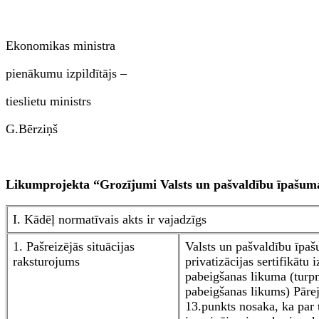
Ekonomikas ministra
pienākumu izpildītājs –
tieslietu ministrs
G.Bērziņš
Likumprojekta “Grozījumi Valsts un pašvaldību īpašuma 
I. Kādēļ normatīvais akts ir vajadzīgs
1. Pašreizējās situācijas
Valsts un pašvaldību īpaš
raksturojums
privatizācijas sertifikātu
pabeigšanas likuma (turpm
pabeigšanas likums) Pāre
13.punkts nosaka, ka par 