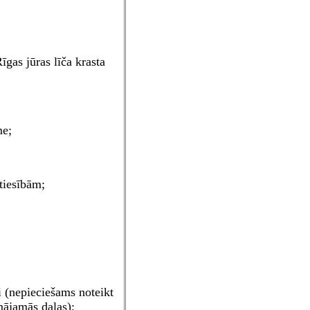
īgas jūras līča krasta
me;
tiesībām;
i (nepieciešams noteikt
mājamās daļas);