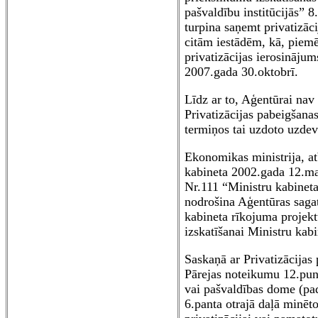
pašvaldību institūcijās” 8
turpina saņemt privatizāc
citām iestādēm, kā, piem
privatizācijas ierosinājum
2007.gada 30.oktobrī.
Līdz ar to, Aģentūrai nav 
Privatizācijas pabeigšana
termiņos tai uzdoto uzde
Ekonomikas ministrija, at
kabineta 2002.gada 12.m
Nr.111 “Ministru kabineta 
nodrošina Aģentūras saga
kabineta rīkojuma projekt
izskatīšanai Ministru kabi
Saskaņā ar Privatizācijas
Pārejas noteikumu 12.pun
vai pašvaldības dome (pa
6.panta otrajā daļā minē