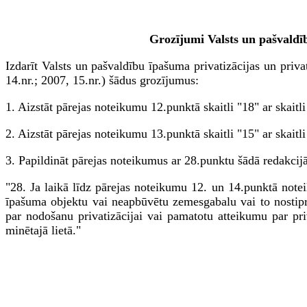
Grozījumi Valsts un pašvaldīb
Izdarīt Valsts un pašvaldību īpašuma privatizācijas un priv
14.nr.; 2007, 15.nr.) šādus grozījumus:
1. Aizstāt pārejas noteikumu 12.punktā skaitli "18" ar skaitli
2. Aizstāt pārejas noteikumu 13.punktā skaitli "15" ar skaitli
3. Papildināt pārejas noteikumus ar 28.punktu šādā redakcijā
"28. Ja laikā līdz pārejas noteikumu 12. un 14.punktā notei
īpašuma objektu vai neapbūvētu zemesgabalu vai to nostip
par nodošanu privatizācijai vai pamatotu atteikumu par pr
minētajā lietā."