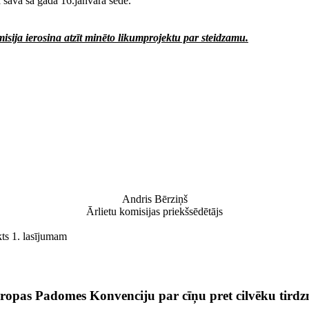
a savā šā gada 16.janvāra sēdē.
sija ierosina atzīt minēto likumprojektu par steidzamu.
Andris Bērziņš
Ārlietu komisijas priekšsēdētājs
ts 1. lasījumam
ropas Padomes Konvenciju par cīņu pret cilvēku tirdz