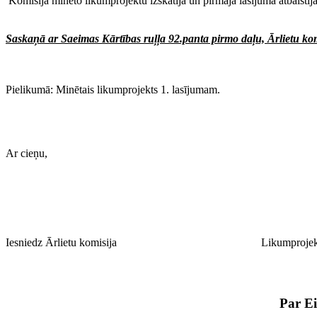
Komisija minēto likumprojektu izskatīja un pirmajā lasījumā atbalstīj
Saskaņā ar Saeimas Kārtības ruļļa 92.panta pirmo daļu, Ārlietu komi
Pielikumā: Minētais likumprojekts 1. lasījumam.
Ar cieņu,
Iesniedz Ārlietu komisija
Likumprojek
Par Ei