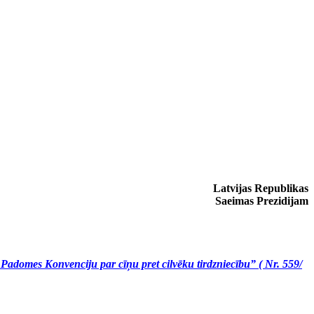
Latvijas Republikas
Saeimas Prezidijam
Padomes Konvenciju par cīņu pret cilvēku tirdzniecību” ( Nr. 559/