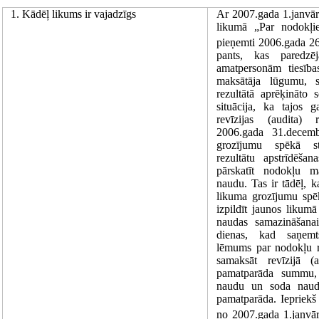
1. Kādēļ likums ir vajadzīgs
Ar 2007.gada 1.janvāri
likumā „Par nodokļ
pieņemti 2006.gada 26
pants, kas paredzēj
amatpersonām tiesība
maksātāja lūgumu, sa
rezultātā aprēķināto 
situācija, ka tajos
revīzijas (audita) 
2006.gada 31.decemb
grozījumu spēkā stā
rezultātu apstrīdēša
pārskatīt nodokļu m
naudu. Tas ir tādēļ, 
likuma grozījumu spēk
izpildīt jaunos likum
naudas samazināšanai
dienas, kad saņemt
lēmums par nodokļu rev
samaksāt revīzijā (
pamatparāda summu, 
naudu un soda naud
pamatparāda. Iepriekš
no 2007.gada 1.janvār