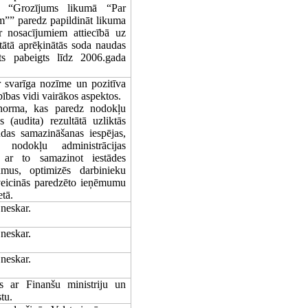
ts “Grozījums likumā “
Par
m
”” paredz papildināt likuma
r nosacījumiem attiecībā uz
ultātā aprēķinātās soda naudas
its pabeigts līdz 2006.gada
 svarīga nozīme un pozitīva
ības vidi vairākos aspektos.
norma, kas paredz nodokļu
as (audita) rezultātā uzliktās
udas samazināšanas iespējas,
o nodokļu administrācijas
 ar to samazinot iestādes
umus, optimizēs darbinieku
ī veicinās paredzēto ieņēmumu
tā.
neskar.
neskar.
neskar.
as ar Finanšu ministriju un
tu.