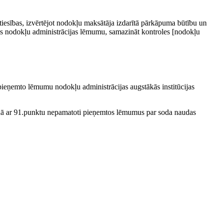
tiesības, izvērtējot nodokļu maksātāja izdarītā pārkāpuma būtību un
jis nodokļu administrācijas lēmumu, samazināt kontroles [nodokļu
 pieņemto lēmumu nodokļu administrācijas augstākās institūcijas
askaņā ar 91.punktu nepamatoti pieņemtos lēmumus par soda naudas