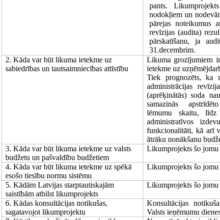
pants. Likumprojek
nodokļiem un nodevā
pārejas noteikumus a
revīzijas (audita) rez
pārskatīšanu, ja aud
31.decembrim.
2. Kāda var būt likuma ietekme uz
Likuma grozījumiem ir
sabiedrības un tautsaimniecības attīstību
ietekme uz uzņēmējdarb
Tiek prognozēts, ka 
administrācijas revīzij
(aprēķinātās) soda na
samazinās apstrīdēt
lēmumu skaitu, līdz
administratīvos izdev
funkcionalitāti, kā ar
ātrāku nonākšanu budže
3. Kāda var būt likuma ietekme uz valsts
Likumprojekts šo jomu 
budžetu un pašvaldību budžetiem
4. Kāda var būt likuma ietekme uz spēkā
Likumprojekts šo jomu 
esošo tiesību normu sistēmu
5. Kādām Latvijas starptautiskajām
Likumprojekts šo jomu 
saistībām atbilst likumprojekts
6. Kādas konsultācijas notikušas,
Konsultācijas notikuš
sagatavojot likumprojektu
Valsts ieņēmumu dienes