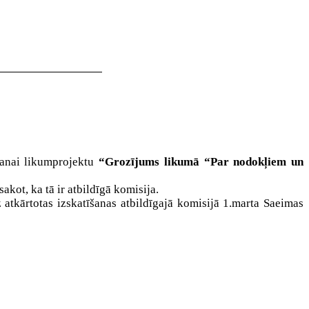
šanai likumprojektu
“Grozījums likumā “Par nodokļiem un
kot, ka tā ir atbildīgā komisija.
 atkārtotas izskatīšanas atbildīgajā komisijā 1.marta Saeimas