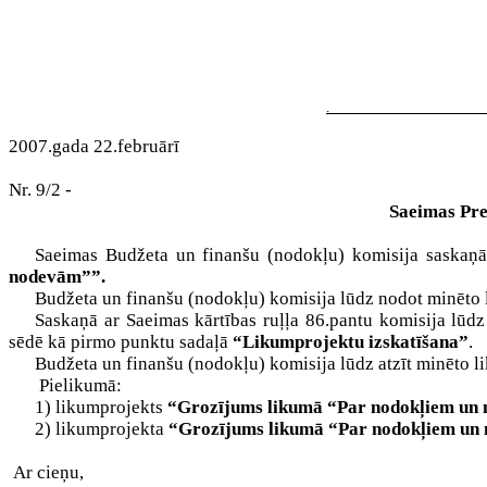
.
2007.gada 22.februārī
Nr. 9/2 -
Saeimas Pre
Saeimas Budžeta un finanšu (nodokļu) komisija saskaņā 
nodevām””
.
Budžeta un finanšu (nodokļu) komisija lūdz nodot minēto li
Saskaņā ar Saeimas kārtības ruļļa 86.pantu komisija lūdz 
sēdē kā pirmo punktu sadaļā
“Likumprojektu izskatīšana”
.
Budžeta un finanšu (nodokļu) komisija lūdz atzīt minēto 
Pielikumā:
1) likumprojekts
“Grozījums likumā “Par nodokļiem un
2) likumprojekta
“Grozījums likumā “Par nodokļiem u
Ar cieņu,