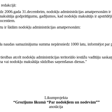
 redakcijā:
 līdz 2006.gada 31.decembrim, nodokļu administrācijas amatpersonām ir 
ļu maksātāja godprātīgumu, gadījumos, kad nodokļu maksātājs ir apstrīdē
rocentiem.
ktu ir šādām nodokļu administrācijas amatpersonām:
a soda naudas samazinājuma summa nepārsniedz 1000 latu, informējot par
r tiesības atcelt nodokļu administrācijas teritoriālo iestāžu vadītāju s
juma vai nodokļu maksātāja sūdzības saņemšanas dienas."
Likumprojekta
“Grozījums likumā “
Par nodokļiem un nodevām
””
anotācija