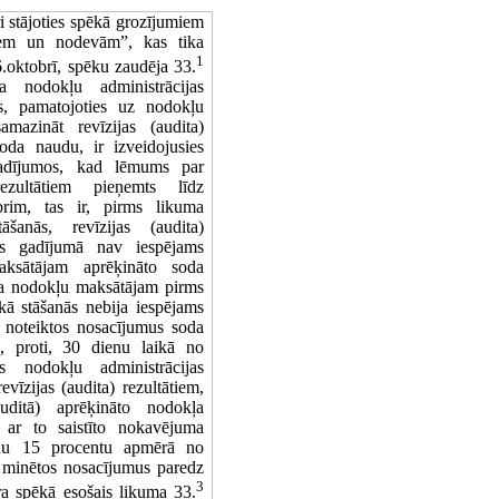
 stājoties spēkā grozījumiem
iem un nodevām”, kas tika
1
.oktobrī, spēku zaudēja 33.
a nodokļu administrācijas
s, pamatojoties uz nodokļu
mazināt revīzijas (audita)
soda naudu, ir izveidojusies
 gadījumos, kad lēmums par
rezultātiem pieņemts līdz
rim, tas ir, pirms likuma
šanās, revīzijas (audita)
nas gadījumā nav iespējams
aksātājam aprēķināto soda
ka nodokļu maksātājam pirms
ā stāšanās nebija iespējams
ā noteiktos nosacījumus soda
, proti, 30 dienu laikā no
s nodokļu administrācijas
īzijas (audita) rezultātiem,
auditā) aprēķināto nodokļa
ar to saistīto nokavējuma
u 15 procentu apmērā no
 minētos nosacījumus paredz
3
a spēkā esošais likuma 33.