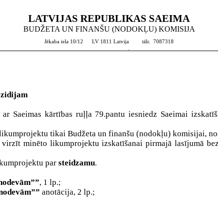
LATVIJAS REPUBLIKAS SAEIMA
BUDŽETA UN FINANŠU (NODOKĻU) KOMISIJA
Jēkaba iela 10/12
LV 1811 Latvija
tālr.
7087318
.
zidijam
ar Saeimas kārtības ruļļa 79.pantu iesniedz Saeimai izskatī
kumprojektu tikai Budžeta un finanšu (nodokļu) komisijai, nosa
virzīt minēto likumprojektu izskatīšanai pirmajā lasījumā bez
likumprojektu par
steidzamu
.
 nodevām””
,
1 lp.;
n nodevām””
anotācija, 2 lp.;