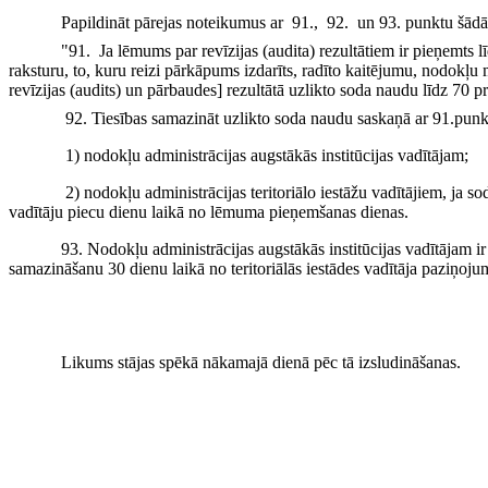
Papildināt pārejas noteikumus ar
91., 92. un 93. punktu šādā
"91. Ja lēmums par revīzijas (audita) rezultātiem ir pieņemts
raksturu, to, kuru reizi pārkāpums izdarīts, radīto kaitējumu, nodok
revīzijas (audits) un pārbaudes] rezultātā uzlikto soda naudu līdz 70 p
92. Tiesības samazināt uzlikto soda naudu saskaņā ar 91.pun
1) nodokļu administrācijas augstākās institūcijas vadītājam;
2) nodokļu administrācijas teritoriālo iestāžu vadītājiem, j
vadītāju piecu dienu laikā no lēmuma pieņemšanas dienas.
93. Nodokļu administrācijas augstākās institūcijas vadītājam i
samazināšanu 30 dienu laikā no teritoriālās iestādes vadītāja paziņo
Likums stājas spēkā nākamajā dienā pēc tā izsludināšanas.