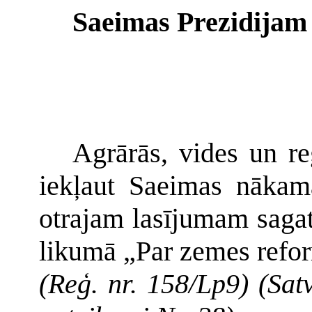
Saeimas Prezidijam
Agrārās, vides un re
iekļaut Saeimas nākamā
otrajam lasījumam saga
likumā „Par zemes refo
(Reģ. nr. 158/Lp9) (Sat