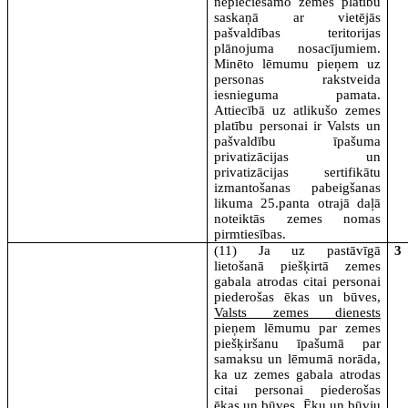
nepieciešamo zemes platību
saskaņā ar vietējās
pašvaldības teritorijas
plānojuma nosacījumiem.
Minēto lēmumu pieņem uz
personas rakstveida
iesnieguma pamata.
Attiecībā uz atlikušo zemes
platību personai ir Valsts un
pašvaldību īpašuma
privatizācijas un
privatizācijas sertifikātu
izmantošanas pabeigšanas
likuma 25.panta otrajā daļā
noteiktās zemes nomas
pirmtiesības.
(11) Ja uz pastāvīgā
3
lietošanā piešķirtā zemes
gabala atrodas citai personai
piederošas ēkas un būves,
Valsts zemes dienests
pieņem lēmumu par zemes
piešķiršanu īpašumā par
samaksu un lēmumā norāda,
ka uz zemes gabala atrodas
citai personai piederošas
ēkas un būves. Ēku un būvju