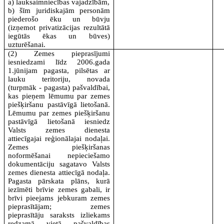
a) lauksaimniecības vajadzībām,
b) šīm juridiskajām personām
piederošo ēku un būvju
(izņemot privatizācijas rezultātā
iegūtās ēkas un būves)
uzturēšanai.
(2) Zemes pieprasījumi
iesniedzami līdz 2006.gada
1.jūnijam pagasta, pilsētas ar
lauku teritoriju, novada
(turpmāk - pagasta) pašvaldībai,
kas pieņem lēmumu par zemes
piešķiršanu pastāvīgā lietošanā.
Lēmumu par zemes piešķiršanu
pastāvīgā lietošanā iesniedz
Valsts zemes dienesta
attiecīgajai reģionālajai nodaļai.
Zemes piešķiršanas
noformēšanai nepieciešamo
dokumentāciju sagatavo Valsts
zemes dienesta attiecīgā nodaļa.
Pagasta pārskata plāns, kurā
iezīmēti brīvie zemes gabali, ir
brīvi pieejams jebkuram zemes
pieprasītājam; zemes
pieprasītāju saraksts izliekams
redzamā vietā pašvaldības