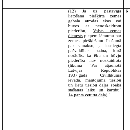
(12) Ja uz pastāvīgā
6
lietošanā piešķirtā zemes
gabala atrodas ēkas vai
būves ar nenoskaidrotu
piederību,
Valsts zemes
dienests
pieņem lēmumu par
zemes piešķiršanu īpašumā
par samaksu, ja iesniegta
pašvaldības izziņa, kurā
norādīts, ka ēku un būvju
piederība nav noskaidrota
(likuma "Par atjaunotā
Latvijas Republikas
1937.gada Civillikuma
ievada, mantojuma tiesību
un lietu tiesību daļas spēkā
stāšanās laiku un kārtību"
14.panta ceturtā daļa)
."