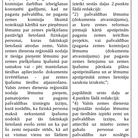
komisijas darbības izbeigšanas
izteikt sestās daļas 2.punktu
konstatēti gadījumi, kad ne
šādā redakcijā:
pagasta pašvaldība, ne pagasta
"2) pašvaldības lēmumu
zemes komisija likumā
(dokumenta atvasinājumu),
noteiktajā kārtībā nav pieņēmusi
ar kuru zemes reformas
lēmumu par zemes piešķiršanu
pirmajā kārtā apstiprināts
pastāvīgā lietošanā fiziskajai
pagasta zemes ierīcības
personai, kuras faktiskajā
projekts, vai pašvaldības
lietošanā atrodas zeme, Valsts
(pagasta zemes komisijas)
zemes dienesta reģionālā nodaļa
lēmumu (dokumenta
ir tiesīga pieņemt lēmumu par
atvasinājumu) par pagasta
zemes piešķiršanu īpašumā par
zemes lietojumu un zemes
samaksu vai - pēc mantošanas
īpašumu pārskata plāna
tiesības apliecinošo dokumentu
apstiprināšanu un ar lēmumu
izvērtēšanas - par zemes
apstiprinātā zemes lietotāju
īpašuma tiesību atjaunošanu.
saraksta izrakstu;";
Valsts zemes dienesta reģionālā
nodaļa lēmumu pieņem,
papildināt sesto daļu ar
pamatojoties uz pagasta
4.punktu šādā redakcijā:
pašvaldības izsniegtu izziņu,
"4) Valsts zemes dienesta
kurā norādīts, ka fiziskā persona
reģionālās nodaļas lēmumu
maksā nekustamā īpašuma
par tiesībām izpirkt zemi un
nodokli par tās faktiskajā
pašvaldības izziņu, ka
lietošanā esošo zemi un ka par
attiecībā uz minēto zemes
šo zemi nepastāv strīds, kā arī
gabalu personai ar
uz vismaz vienu no šādiem
pašvaldību nav noslēgts