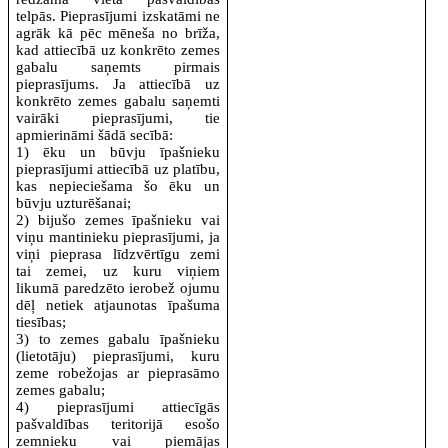
telpās. Pieprasījumi izskatāmi ne
agrāk kā pēc mēneša no brīža,
kad attiecībā uz konkrēto zemes
gabalu saņemts pirmais
pieprasījums. Ja attiecībā uz
konkrēto zemes gabalu saņemti
vairāki pieprasījumi, tie
apmierināmi šādā secībā:
1) ēku un būvju īpašnieku
pieprasījumi attiecībā uz platību,
kas nepieciešama šo ēku un
būvju uzturēšanai;
2) bijušo zemes īpašnieku vai
viņu mantinieku pieprasījumi, ja
viņi pieprasa līdzvērtīgu zemi
tai zemei, uz kuru viņiem
likumā paredzēto ierobež ojumu
dēļ netiek atjaunotas īpašuma
tiesības;
3) to zemes gabalu īpašnieku
(lietotāju) pieprasījumi, kuru
zeme robežojas ar pieprasāmo
zemes gabalu;
4) pieprasījumi attiecīgās
pašvaldības teritorijā esošo
zemnieku vai piemājas