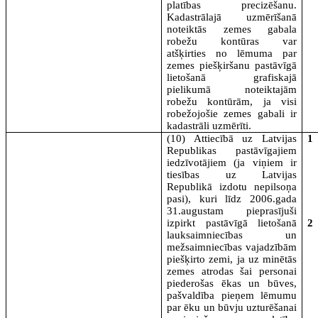
platības precizēšanu.
Kadastrālajā uzmērīšanā
noteiktās zemes gabala
robežu kontūras var
atšķirties no lēmuma par
zemes piešķiršanu pastāvīgā
lietošanā grafiskajā
pielikumā noteiktajām
robežu kontūrām, ja visi
robežojošie zemes gabali ir
kadastrāli uzmērīti.
(10) Attiecībā uz Latvijas
1
Republikas pastāvīgajiem
iedzīvotājiem (ja viņiem ir
tiesības uz Latvijas
Republikā izdotu nepilsoņa
pasi), kuri līdz 2006.gada
31.augustam pieprasījuši
izpirkt pastāvīgā lietošanā
2
lauksaimniecības un
mežsaimniecības vajadzībām
piešķirto zemi, ja uz minētās
zemes atrodas šai personai
piederošas ēkas un būves,
pašvaldība pieņem lēmumu
par ēku un būvju uzturēšanai