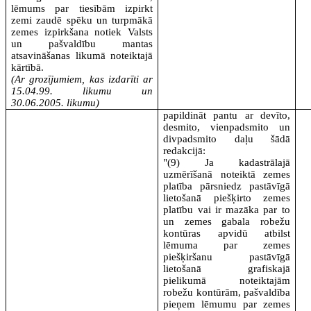
lēmums par tiesībām izpirkt
zemi zaudē spēku un turpmākā
zemes izpirkšana notiek Valsts
un pašvaldību mantas
atsavināšanas likumā noteiktajā
kārtībā.
(Ar grozījumiem, kas izdarīti ar
15.04.99. likumu un
30.06.2005. likumu)
papildināt pantu ar devīto,
desmito, vienpadsmito un
divpadsmito daļu šādā
redakcijā:
"(9) Ja kadastrālajā
uzmērīšanā noteiktā zemes
platība pārsniedz pastāvīgā
lietošanā piešķirto zemes
platību vai ir mazāka par to
un zemes gabala robežu
kontūras apvidū atbilst
lēmuma par zemes
piešķiršanu pastāvīgā
lietošanā grafiskajā
pielikumā noteiktajām
robežu kontūrām, pašvaldība
pieņem lēmumu par zemes