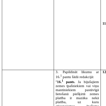
1
3. Papildināt likumu ar
1
1
16.
pantu šādā redakcijā:
1
"
16.
pants.
Ja bijušajiem
zemes īpašniekiem vai viņu
mantiniekiem pastāvīgā
lietošanā piešķirtā zemes
platība ir mazāka nekā
platība, uz kuru
atjaunojamas īpašuma