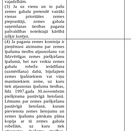
vajadzībām.
(3) Ja uz vienu un to pašu
zemes gabalu pretendē vairāki
vienas prioritātes zemes
pieprasītāji, zemes gabala
saņemšanas tiesības pagasta
pašvaldības noteiktajā kārtībā
izšķir lozējot.
(4) Ja pagasta zemes komisija ir
pieņēmusi atzinumu par zemes
īpašuma tiesību atjaunošanu vai
līdzvērtīgas zemes piešķiršanu
īpašumā, bet nav veikta zemes
gabalu robežu ierādīšana
(uzmērīšana) dabā, bijušajiem
zemes īpašniekiem vai viņu
mantiniekiem zeme, uz kuru
tiek atjaunotas īpašuma tiesības,
līdz 1997.gada 30.novembrim
piešķirama pastāvīgā lietošanā.
Lēmums par zemes piešķiršanu
pastāvīgā lietošanā, kuram
pievienota zemes lietojumu un
zemes īpašumu pārskata plāna
kopija ar tā zemes gabala
robežām, uz kuru tiek