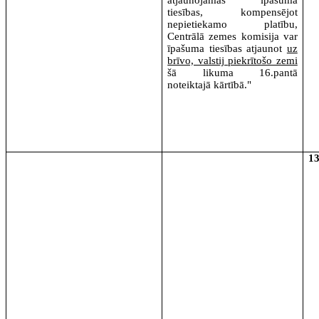
tiesības, kompensējot
nepietiekamo platību,
Centrālā zemes komisija var
īpašuma tiesības atjaunot
uz
brīvo, valstij piekrītošo zemi
šā likuma 16.pantā
noteiktajā kārtībā."
1