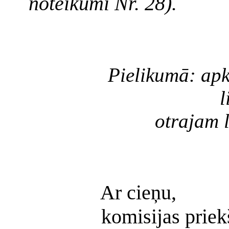
noteikumi Nr. 28).
Pielikumā: apk
l
otrajam 
Ar cieņu,
komisijas priek