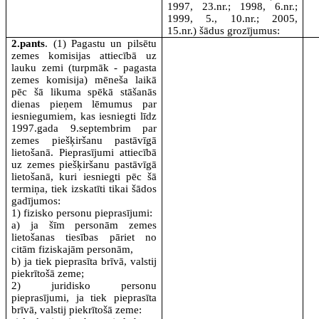
1997, 23.nr.; 1998, 6.nr.;
1999, 5., 10.nr.; 2005,
15.nr.) šādus grozījumus:
2.pants
. (1) Pagastu un pilsētu
zemes komisijas attiecībā uz
lauku zemi (turpmāk - pagasta
zemes komisija) mēneša laikā
pēc šā likuma spēkā stāšanās
dienas pieņem lēmumus par
iesniegumiem, kas iesniegti līdz
1997.gada 9.septembrim par
zemes piešķiršanu pastāvīgā
lietošanā. Pieprasījumi attiecībā
uz zemes piešķiršanu pastāvīgā
lietošanā, kuri iesniegti pēc šā
termiņa, tiek izskatīti tikai šādos
gadījumos:
1) fizisko personu pieprasījumi:
a) ja šīm personām zemes
lietošanas tiesības pāriet no
citām fiziskajām personām,
b) ja tiek pieprasīta brīvā, valstij
piekrītošā zeme;
2) juridisko personu
pieprasījumi, ja tiek pieprasīta
brīvā, valstij piekrītošā zeme: