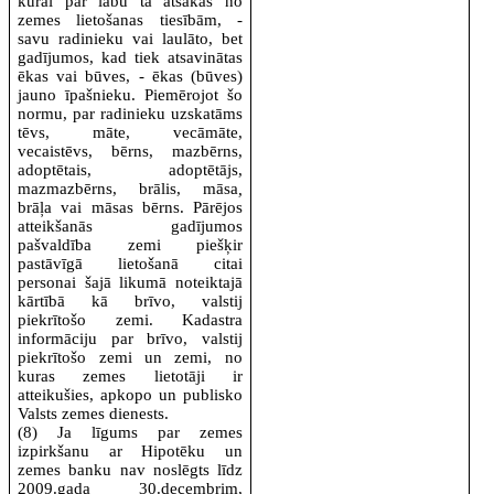
kurai par labu tā atsakās no
zemes lietošanas tiesībām, -
savu radinieku vai laulāto, bet
gadījumos, kad tiek atsavinātas
ēkas vai būves, - ēkas (būves)
jauno īpašnieku. Piemērojot šo
normu, par radinieku uzskatāms
tēvs, māte, vecāmāte,
vecaistēvs, bērns, mazbērns,
adoptētais, adoptētājs,
mazmazbērns, brālis, māsa
,
brāļa vai māsas bērns. Pārējos
atteikšanās gadījumos
pašvaldība zemi piešķir
pastāvīgā lietošanā citai
personai šajā likumā noteiktajā
kārtībā kā brīvo, valstij
piekrītošo zemi. Kadastra
informāciju par brīvo, valstij
piekrītošo zemi un zemi, no
kuras zemes lietotāji ir
atteikušies, apkopo un publisko
Valsts zemes dienests.
(8) Ja līgums par zemes
izpirkšanu ar Hipotēku un
zemes banku nav noslēgts līdz
2009.gada 30.decembrim,