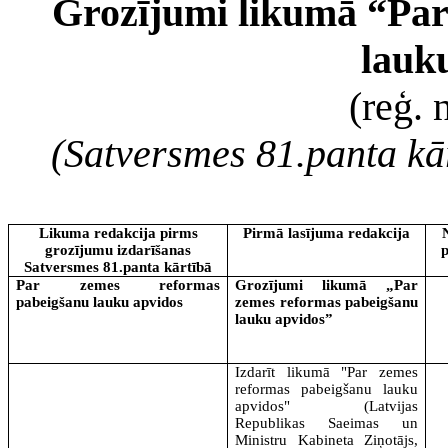
Grozījumi likumā “Par
lauk
(reģ. 
(Satversmes 81.panta kār
Likuma redakcija pirms
Pirmā lasījuma redakcija
grozījumu izdarīšanas
p
Satversmes 81.panta kārtībā
Par zemes reformas
Grozījumi likumā „Par
pabeigšanu lauku apvidos
zemes reformas pabeigšanu
lauku apvidos”
Izdarīt likumā "Par zemes
reformas pabeigšanu lauku
apvidos" (Latvijas
Republikas Saeimas un
Ministru Kabineta Ziņotājs,