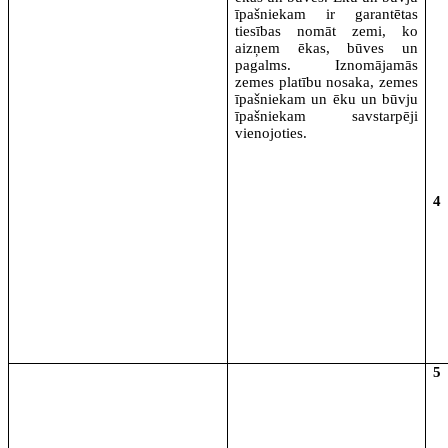
īpašniekam ir garantētas
tiesības nomāt zemi, ko
aizņem ēkas, būves un
pagalms. Iznomājamās
zemes platību nosaka, zemes
īpašniekam un ēku un būvju
īpašniekam savstarpēji
vienojoties.
4
5