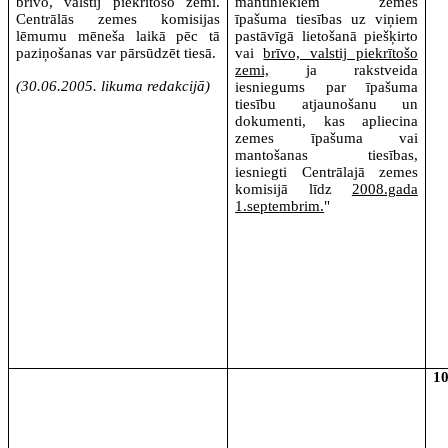
brīvo, valstij piekrītošo zemi.
mantiniekiem zemes
Centrālās zemes komisijas
īpašuma tiesības uz viņiem
lēmumu mēneša laikā pēc tā
pastāvīgā lietošanā piešķirto
paziņošanas var pārsūdzēt tiesā.
vai
brīvo, valstij piekrītošo
zemi,
ja rakstveida
(30.06.2005. likuma redakcijā)
iesniegums par īpašuma
tiesību atjaunošanu un
dokumenti, kas apliecina
zemes īpašuma vai
mantošanas tiesības,
iesniegti Centrālajā zemes
komisijā līdz
2008.gada
1.septembrim.
"
1