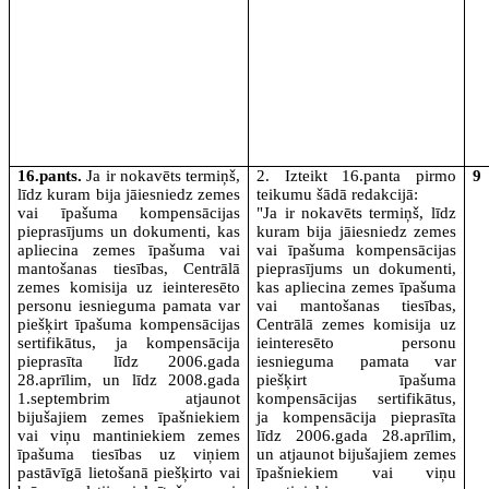
16.pants.
Ja ir nokavēts termiņš,
2. Izteikt 16.panta pirmo
9
līdz kuram bija jāiesniedz zemes
teikumu šādā redakcijā:
vai īpašuma kompensācijas
"Ja ir nokavēts termiņš, līdz
pieprasījums un dokumenti, kas
kuram bija jāiesniedz zemes
apliecina zemes īpašuma vai
vai īpašuma kompensācijas
mantošanas tiesības, Centrālā
pieprasījums un dokumenti,
zemes komisija uz ieinteresēto
kas apliecina zemes īpašuma
personu iesnieguma pamata var
vai mantošanas tiesības,
piešķirt īpašuma kompensācijas
Centrālā zemes komisija uz
sertifikātus, ja kompensācija
ieinteresēto personu
pieprasīta līdz 2006.gada
iesnieguma pamata var
28.aprīlim, un līdz 2008.gada
piešķirt īpašuma
1.septembrim atjaunot
kompensācijas sertifikātus,
bijušajiem zemes īpašniekiem
ja kompensācija pieprasīta
vai viņu mantiniekiem zemes
līdz 2006.gada 28.aprīlim,
īpašuma tiesības uz viņiem
un atjaunot bijušajiem zemes
pastāvīgā lietošanā piešķirto vai
īpašniekiem vai viņu