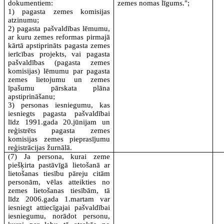
dokumentiem:
zemes nomas līgums.";
1) pagasta zemes komisijas
atzinumu;
2) pagasta pašvaldības lēmumu,
ar kuru zemes reformas pirmajā
kārtā apstiprināts pagasta zemes
ierīcības projekts, vai pagasta
pašvaldības (pagasta zemes
komisijas) lēmumu par pagasta
zemes lietojumu un zemes
īpašumu pārskata plāna
apstiprināšanu;
3) personas iesniegumu, kas
iesniegts pagasta pašvaldībai
līdz 1991.gada 20.jūnijam un
reģistrēts pagasta zemes
komisijas zemes pieprasījumu
reģistrācijas žurnālā.
(7) Ja persona, kurai zeme
piešķirta pastāvīgā lietošanā ar
lietošanas tiesību pāreju citām
personām, vēlas atteikties no
zemes lietošanas tiesībām, tā
līdz 2006.gada 1.martam var
iesniegt attiecīgajai pašvaldībai
iesniegumu, norādot personu,