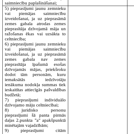
saimniecību paplašināšanai;
5) pieprasījumi jaunu zemnieku
vai piemājas saimniecību
izveidošanai, ja uz pieprasāmā
zemes gabala atrodas zemes
pieprasītāja dzīvojamā māja un
ražošanas ēkas vai uzsākta to
celtniecība;
6) pieprasījumi jaunu zemnieku
vai piemājas saimniecību
izveidošanai, ja uz pieprasāmā
zemes gabala nav zemes
pieprasītāja īpašumā esošas
dzīvojamās mājas, priekšroku
dodot tām personām, kuru
iemaksātās iedzīvotāju
ienākuma nodokļa summas tiek
ieskaitītas attiecīgās pašvaldības
budžetā;
7) pieprasījumi individuālo
dzīvojamo māju celtniecībai;
8) juridisko personu
pieprasījumi šā panta pirmās
daļas 2.punkta "a" apakšpunktā
minētajām vajadzībām;
9) pieprasījumi citām