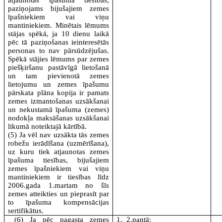
atjaunotas īpašuma tiesības,
paziņojams bijušajiem zemes
īpašniekiem vai viņu
mantiniekiem. Minētais lēmums
stājas spēkā, ja 10 dienu laikā
pēc tā paziņošanas ieinteresētās
personas to nav pārsūdzējušas.
Spēkā stājies lēmums par zemes
piešķiršanu pastāvīgā lietošanā
un tam pievienotā zemes
lietojumu un zemes īpašumu
pārskata plāna kopija ir pamats
zemes izmantošanas uzsākšanai
un nekustamā īpašuma (zemes)
nodokļa maksāšanas uzsākšanai
likumā noteiktajā kārtībā.
(5) Ja vēl nav uzsākta tās zemes
robežu ierādīšana (uzmērīšana),
uz kuru tiek atjaunotas zemes
īpašuma tiesības, bijušajiem
zemes īpašniekiem vai viņu
mantiniekiem ir tiesības līdz
2006.gada 1.martam no šīs
zemes atteikties un pieprasīt par
to īpašuma kompensācijas
sertifikātus.
(6) Ja pēc pagasta zemes
1. 2.pantā: